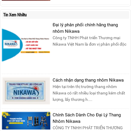
báo lịch nghỉ lễ như sau:Thời gian nghỉ: Từ
Thứ Ba, ngày 29/04/2025 đến hết Chủ
Tin Xem Nhiều
Nhật, ngày 04/05/2025.T...
Đại lý phân phối chính hãng thang
nhôm Nikawa
Công ty TNHH Phát triển Thương mại
Nikawa Việt Nam là đơn vị phân phối độc
quyền sản phẩm thang....
Cách nhận dạng thang nhôm Nikawa
Hiện tại trên thị trường thang nhôm
Nikawa có rất nhiều loại thang kém chất
lượng, lấy thương h....
Chính Sách Dành Cho Đại Lý Thang
Nhôm Nikawa
CÔNG TY TNHH PHÁT TRIỂN THƯƠNG