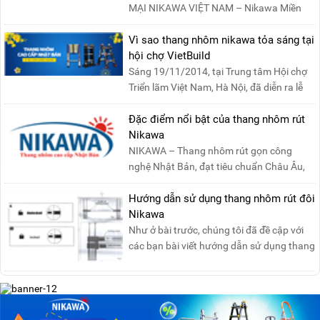
MẠI NIKAWA VIỆT NAM – Nikawa Miền
Bắc: Số 19, Đường Trung ....
Vì sao thang nhôm nikawa tỏa sáng tại
hội chợ VietBuild
Sáng 19/11/2014, tại Trung tâm Hội chợ
Triển lãm Việt Nam, Hà Nội, đã diễn ra lễ
khai mạc “Triể....
Đặc điểm nổi bật của thang nhôm rút
Nikawa
NIKAWA – Thang nhôm rút gọn công
nghệ Nhật Bản, đạt tiêu chuẩn Châu Âu,
đảm bảo sự an toàn tuy....
Hướng dẫn sử dụng thang nhôm rút đôi
Nikawa
Như ở bài trước, chúng tôi đã đề cập với
các bạn bài viết hướng dẫn sử dụng thang
nhôm rút đơn ....