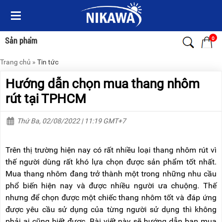
Menu
Menu
Sản
Sản
phẩm
phẩm
0
Sản phẩm
Trang chủ
»
Tin tức
TRANG
TRANG
CHỦ
CHỦ
Hướng dẫn chọn mua thang nhôm
THANG
THANG
rút tại TPHCM
NHÔM
NHÔM
Thứ Ba, 02/08/2022 | 11:19 GMT+7
XE
THANG
ĐẨY
NHÔM
HÀNG
RÚT
Trên thị trường hiện nay có rất nhiều loại thang nhôm rút vì
BỘ
THANG
thế người dùng rất khó lựa chọn được sản phẩm tốt nhất.
DÂY
NHÔM
Mua thang nhôm đang trở thành một trong những nhu cầu
THOÁT
GIA
HIỂM
ĐÌNH
phổ biến hiện nay và được nhiều người ưa chuộng. Thế
TỰ
nhưng để chọn được một chiếc thang nhôm tốt và đáp ứng
ĐỘNG
THANG
được yêu cầu sử dụng của từng người sử dụng thì không
NHÔM
XE
GẤP
phải ai cũng biết được. Bài viết này sẽ hướng dẫn bạn mua