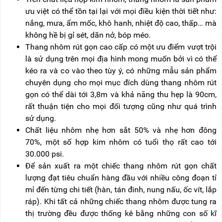
RẢNH
HỆ
ưu việt có thể tồn tại lại với mọi điều kiện thời tiết như:
TAY
nắng, mưa, ẩm mốc, khô hanh, nhiệt độ cao, thấp… mà
XE
không hề bị gỉ sét, dãn nở, bóp méo.
ĐẨY
Thang nhôm rút gọn cao cấp có một ưu điểm vượt trội
HÀNG
là sử dụng trên mọi địa hình mong muốn bởi vì có thể
BỘ
kéo ra và co vào theo tùy ý, có những mẫu sản phẩm
DÂY
chuyên dụng cho mọi mục đích dùng thang nhôm rút
THOÁT
HIỂM
gọn có thể dài tới 3,8m và khả năng thu hẹp là 90cm,
TỰ
rất thuận tiện cho mọi đối tượng cũng như quá trình
ĐỘNG
sử dụng.
XE
Chất liệu nhôm nhẹ hơn sắt 50% và nhẹ hơn đông
NÂNG
70%, một số hợp kim nhôm có tuổi thọ rất cao tới
TAY
30.000 psi.
Để sản xuất ra một chiếc thang nhôm rút gọn chất
lượng đạt tiêu chuẩn hàng đầu với nhiều công đoạn tỉ
mỉ đến từng chi tiết (hàn, tán đinh, nung nấu, ốc vít, lắp
ráp). Khi tất cả những chiếc thang nhôm được tung ra
thị trường đều được thống kê bằng những con số kĩ