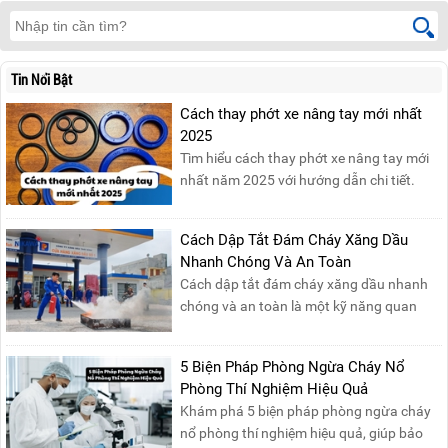
Tin Nổi Bật
Cách thay phớt xe nâng tay mới nhất
2025
Tìm hiểu cách thay phớt xe nâng tay mới
nhất năm 2025 với hướng dẫn chi tiết.
Đọc ngay để nắm vững quy trình thay
phớt đúng cách, giúp xe nâng hoạt động
Cách Dập Tắt Đám Cháy Xăng Dầu
hiệu quả và bền lâu!
Nhanh Chóng Và An Toàn
Cách dập tắt đám cháy xăng dầu nhanh
chóng và an toàn là một kỹ năng quan
trọng trong phòng cháy chữa cháy. Đám
cháy xăng dầu rất dễ lan rộng và gây thiệt
5 Biện Pháp Phòng Ngừa Cháy Nổ
hại nghiêm trọng nếu không được xử lý kịp
Phòng Thí Nghiệm Hiệu Quả
thời. Vì vậy, việc hiểu rõ các phương pháp
Khám phá 5 biện pháp phòng ngừa cháy
dập tắt...
nổ phòng thí nghiệm hiệu quả, giúp bảo