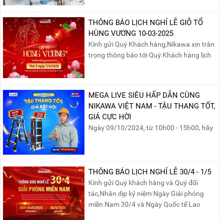
đảm an toàn cho nhân viên, thiết bị và tài
sản, giảm thiểu nguy cơ cháy nổ phòng thí
THÔNG BÁO LỊCH NGHỈ LỄ GIỖ TỔ
nghiệm.
HÙNG VƯƠNG 10-03-2025
Kính gửi Quý Khách hàng,Nikawa xin trân
trọng thông báo tới Quý Khách hàng lịch
nghỉ lễ Giỗ Tổ Hùng Vương 10/03 như
sau:Thời gian nghỉ lễ: Thứ Hai, ngày
07/04/2025, nhằm ngày Giỗ Tổ Hùng
MEGA LIVE SIÊU HẤP DẪN CÙNG
Vương – dịp để tưởng nhớ công ơn dựng
NIKAWA VIỆT NAM - TẬU THANG TỐT,
nước của các Vua Hùng....
GIÁ CỰC HỜI
Ngày 09/10/2024, từ 10h00 - 15h00, hãy
cùng tham gia buổi Livestream của
Nikawa Việt Nam để nhận ngay những
phần quà siêu hấp dẫn và mua sắm
những sản phẩm thang chính hãng với
THÔNG BÁO LỊCH NGHỈ LỄ 30/4 - 1/5
mức giá không thể tốt hơn!Tham gia
Kính gửi Quý khách hàng và Quý đối
Mega Live, bạn sẽ nhận được gì?...
tác,Nhân dịp kỷ niệm Ngày Giải phóng
miền Nam 30/4 và Ngày Quốc tế Lao
động 1/5, Nikawa xin trân trọng thông