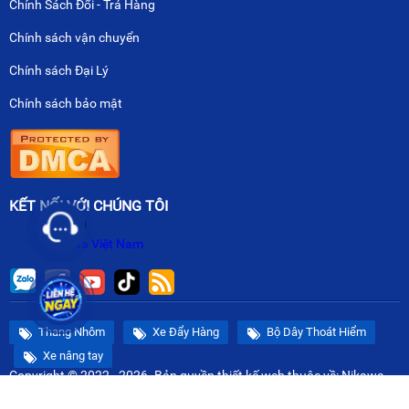
Chính Sách Đổi - Trả Hàng
Chính sách vận chuyển
Chính sách Đại Lý
Chính sách bảo mật
KẾT NỐI VỚI CHÚNG TÔI
Nikawa Việt Nam
Thang Nhôm
Xe Đẩy Hàng
Bộ Dây Thoát Hiểm
Xe nâng tay
Copyright © 2022 - 2026. Bản quyền
thiết kế web
thuộc về: Nikawa
Việt Nam.