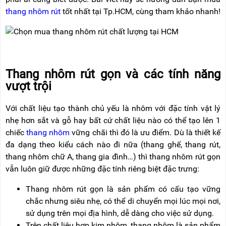
NÂNG
(THANG
thang nhôm rút
tốt nhất tại Tp.HCM, cùng tham khảo nhanh!
TAY
RÚT
LỒNG)
VIDEO
THANG
CÁCH
TIN
ĐIỆN
TỨC
Thang nhôm rút gọn và các tính năng
THANG
vượt trội
BÁO
NHÔM
CHÍ
CHỮ
NÓI
A
Với chất liệu tạo thành chủ yếu là nhôm với đặc tính vật lý
VỀ
NIKAWA
nhẹ hơn sắt và gỗ hay bất cứ chất liệu nào có thể tạo lên 1
THANG
chiếc
thang nhôm
vững chãi thì đó là ưu điểm. Dù là thiết kế
NHÔM
GIỚI
CÔNG
đa dạng theo kiểu cách nào đi nữa (thang ghế, thang rút,
THIỆU
NGHIỆP
thang nhôm chữ A, thang gia đình…) thì thang nhôm rút gọn
ĐẠI
vẫn luôn giữ được những đặc tính riêng biệt đặc trưng:
THANG
LÝ
NHÔM
GIÀN
Thang nhôm rút gọn là sản phẩm có cấu tạo vững
GIÁO
BẢO
chắc nhưng siêu nhẹ, có thể di chuyển mọi lúc mọi nơi,
HÀNH
sử dụng trên mọi địa hình, dễ dàng cho việc sử dụng.
VÁN
THANG
LIÊN
Trên chất liệu hợp kim nhôm, thang nhôm là sản phẩm