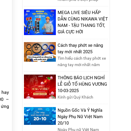
phòng ngừa cháy nổ phòng
thí nghiệm hiệu quả, giúp
MEGA LIVE SIÊU HẤP
bảo đảm an toàn cho nhân
DẪN CÙNG NIKAWA VIỆT
viên, thiết bị và tài sản,
NAM - TẬU THANG TỐT,
giảm thiểu nguy cơ cháy nổ
GIÁ CỰC HỜI
phòng thí nghiệm.
Ngày 09/10/2024, từ
10h00 - 15h00, hãy cùng
Cách thay phớt xe nâng
tham gia buổi Livestream
tay mới nhất 2025
của Nikawa Việt Nam để
Tìm hiểu cách thay phớt xe
nhận ngay những phần quà
nâng tay mới nhất năm
siêu hấp dẫn và mua sắm
2025 với hướng dẫn chi tiết.
những sản phẩm thang
Đọc ngay để nắm vững quy
THÔNG BÁO LỊCH NGHỈ
chính hãng với mức giá
trình thay phớt đúng cách,
LỄ GIỖ TỔ HÙNG VƯƠNG
không thể tốt hơn!Tham gia
giúp xe nâng hoạt động
10-03-2025
u hay
Mega Live, bạn sẽ nhận
hiệu quả và bền lâu!
Kính gửi Quý Khách
00 –
được gì?...
hàng,Nikawa xin trân trọng
 ứng
thông báo tới Quý Khách
Nguồn Gốc Và Ý Nghĩa
hàng lịch nghỉ lễ Giỗ Tổ
Ngày Phụ Nữ Việt Nam
Hùng Vương 10/03 như
20/10
sau:Thời gian nghỉ lễ: Thứ
Ngày Phụ nữ Việt Nam