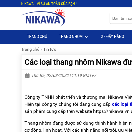
NIKAWA - VÌ SỰ AN TOÀN CỦA BẠN !
Menu
Menu
Sản
Sản
phẩm
phẩm
TRANG CHỦ
THANG NHÔM
XE ĐẨY HÀNG
TRANG
TRANG
CHỦ
CHỦ
Trang chủ
»
Tin tức
THANG
THANG
Các loại thang nhôm Nikawa đư
NHÔM
NHÔM
XE
THANG
Thứ Ba, 02/08/2022 | 11:19 GMT+7
ĐẨY
NHÔM
HÀNG
RÚT
BỘ
THANG
Công ty TNHH phát triển và thương mại Nikawa Việt
DÂY
NHÔM
Hiện tại công ty chúng tôi đang cung cấp
các loại 
THOÁT
GIA
HIỂM
ĐÌNH
sản phẩm cung cấp trên website https://nikawa.vn 
TỰ
ĐỘNG
THANG
Thang nhôm đang được sử dụng thịnh hành hiện nay
NHÔM
cơ động, linh hoạt. Với các tính năng nổi trội, ưu việ
XE
GẤP