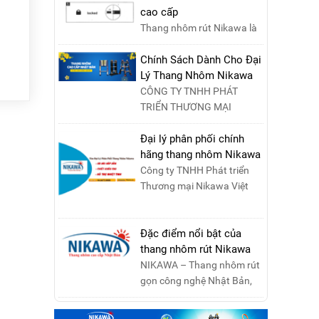
cao cấp
Thang nhôm rút Nikawa là
sản phẩm của tập đoàn
Nikawa CORP Nhật Bản với
Chính Sách Dành Cho Đại
các tính năng an toàn, ....
Lý Thang Nhôm Nikawa
CÔNG TY TNHH PHÁT
TRIỂN THƯƠNG MẠI
NIKAWA VIỆT NAM –
Nikawa Miền Bắc: Số 19,
Đại lý phân phối chính
Đường Trung ....
hãng thang nhôm Nikawa
Công ty TNHH Phát triển
Thương mại Nikawa Việt
Nam là đơn vị phân phối
độc quyền sản phẩm
thang....
Đặc điểm nổi bật của
thang nhôm rút Nikawa
NIKAWA – Thang nhôm rút
gọn công nghệ Nhật Bản,
đạt tiêu chuẩn Châu Âu,
đảm bảo sự an toàn tuy....