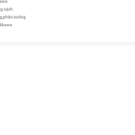
kawa
ng cách
ng,phân xưởng
Nikawa