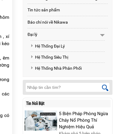
Tin tức sản phẩm
 nhôm
Báo chí nói về Nikawa
Đại lý
 , xí
i kéo
Hệ Thống Đại Lý
Hệ Thống Siêu Thị
g, êm
ường
Hệ Thống Nhà Phân Phối
trong
ả các
Tin Nổi Bật
5 Biện Pháp Phòng Ngừa
ng có
Cháy Nổ Phòng Thí
Nghiệm Hiệu Quả
Khám phá 5 biện pháp