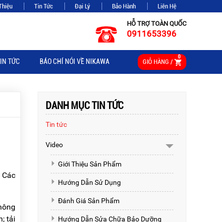
Thiệu
Tin Tức
Đại Lý
Bảo Hành
Liên Hệ
HỖ TRỢ TOÀN QUỐC
0911653396
0
IN TỨC
BÁO CHÍ NÓI VỀ NIKAWA
GIỎ HÀNG /
DANH MỤC TIN TỨC
Tin tức
Video
Giới Thiệu Sản Phẩm
. Các
Hướng Dẫn Sử Dụng
Đánh Giá Sản Phẩm
không
; tải
Hướng Dẫn Sửa Chữa Bảo Dưỡng