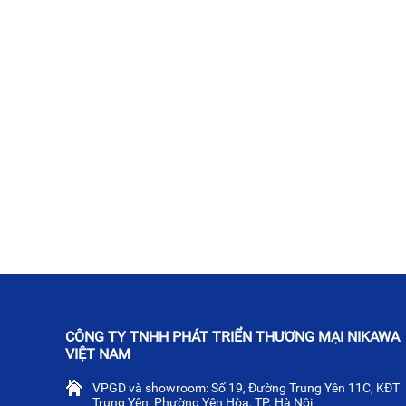
CÔNG TY TNHH PHÁT TRIỂN THƯƠNG MẠI NIKAWA
VIỆT NAM
VPGD và showroom: Số 19, Đường Trung Yên 11C, KĐT
Trung Yên, Phường Yên Hòa, TP. Hà Nội