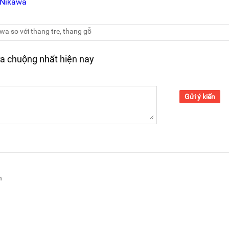
 Nikawa
a so với thang tre, thang gỗ
a chuộng nhất hiện nay
Gửi ý kiến
n