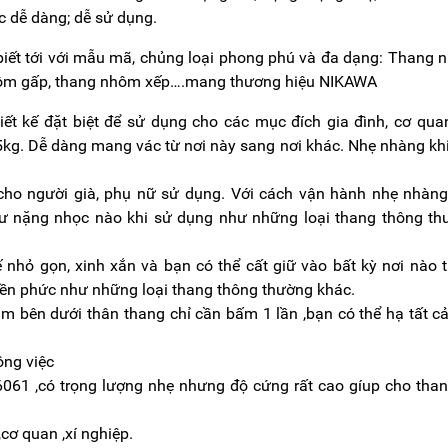
c dễ dàng; dễ sử dụng.
biết tới với mẫu mã, chủng loại phong phú và đa dạng: Thang
nhôm gấp, thang nhôm xếp….mang thương hiệu NIKAWA
iết kế đặt biệt để sử dụng cho các mục đích gia đình, cơ quan
5kg. Dễ dàng mang vác từ nơi này sang nơi khác. Nhẹ nhàng kh
cho người già, phụ nữ sử dụng. Với cách vận hành nhẹ nhàn
sư nặng nhọc nào khi sử dụng như những loại thang thông th
 nhỏ gọn, xinh xắn và bạn có thể cất giữ vào bất kỳ nơi nào 
ền phức như những loại thang thông thường khác.
m bên dưới thân thang chỉ cần bấm 1 lần ,bạn có thể hạ tất c
ông việc
061 ,có trọng lượng nhẹ nhưng độ cứng rất cao gíup cho tha
cơ quan ,xí nghiệp.