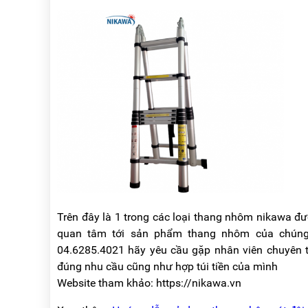
RẢNH
HỆ
TAY
XE
ĐẨY
HÀNG
BỘ
DÂY
THOÁT
HIỂM
TỰ
ĐỘNG
XE
NÂNG
TAY
Trên đây là 1 trong các loại thang nhôm nikawa đ
quan tâm tới sản phẩm thang nhôm của chúng t
04.6285.4021 hãy yêu cầu gặp nhân viên chuyên
đúng nhu cầu cũng như hợp túi tiền của mình
Website tham khảo: https://nikawa.vn