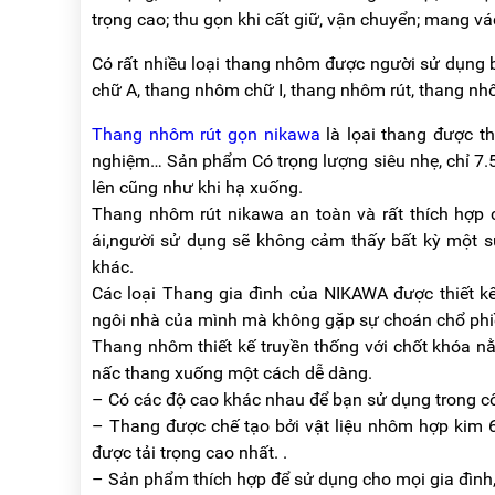
NÂNG
(THANG
trọng cao; thu gọn khi cất giữ, vận chuyển; mang vá
TAY
RÚT
LỒNG)
Có rất nhiều loại thang nhôm được người sử dụng 
VIDEO
chữ A, thang nhôm chữ I, thang nhôm rút, thang 
THANG
CÁCH
TIN
ĐIỆN
Thang nhôm rút gọn nikawa
là lọai thang được th
TỨC
nghiệm… Sản phẩm Có trọng lượng siêu nhẹ, chỉ 7.
THANG
BÁO
lên cũng như khi hạ xuống.
NHÔM
CHÍ
CHỮ
Thang nhôm rút nikawa an toàn và rất thích hợp 
NÓI
A
VỀ
ái,người sử dụng sẽ không cảm thấy bất kỳ một 
NIKAWA
khác.
THANG
NHÔM
Các loại Thang gia đình của NIKAWA được thiết kế
GIỚI
CÔNG
THIỆU
ngôi nhà của mình mà không gặp sự choán chổ phi
NGHIỆP
Thang nhôm thiết kế truyền thống với chốt khóa nằ
ĐẠI
THANG
nấc thang xuống một cách dễ dàng.
LÝ
NHÔM
– Có các độ cao khác nhau để bạn sử dụng trong c
GIÀN
GIÁO
– Thang được chế tạo bởi vật liệu nhôm hợp kim 6
BẢO
HÀNH
được tải trọng cao nhất. .
VÁN
– Sản phẩm thích hợp để sử dụng cho mọi gia đình,
THANG
LIÊN