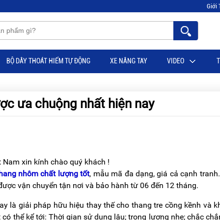
Giới 
BỘ DÂY THOÁT HIỂM TỰ ĐỘNG
XE NÂNG TAY
VIDEO
T
ợc ưa chuộng nhất hiện nay
 Nam xin kính chào quý khách !
thang nhôm chất lượng tốt
, mẫu mã đa dạng, giá cả cạnh tranh
được vận chuyển tận nơi và bảo hành từ 06 đến 12 tháng.
 là giải pháp hữu hiệu thay thế cho thang tre cồng kềnh và 
t có thể kể tới: Thời gian sử dụng lâu; trọng lượng nhẹ; chắc chắn