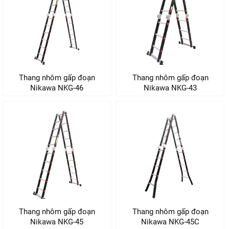
NÂNG
(THANG
TAY
RÚT
LỒNG)
VIDEO
THANG
CÁCH
TIN
ĐIỆN
TỨC
Thang nhôm gấp đoạn
Thang nhôm gấp đoạn
THANG
BÁO
Nikawa NKG-46
Nikawa NKG-43
NHÔM
CHÍ
CHỮ
NÓI
A
VỀ
NIKAWA
THANG
NHÔM
GIỚI
CÔNG
THIỆU
NGHIỆP
ĐẠI
THANG
LÝ
NHÔM
GIÀN
GIÁO
BẢO
HÀNH
Thang nhôm gấp đoạn
Thang nhôm gấp đoạn
VÁN
Nikawa NKG-45
Nikawa NKG-45C
THANG
LIÊN