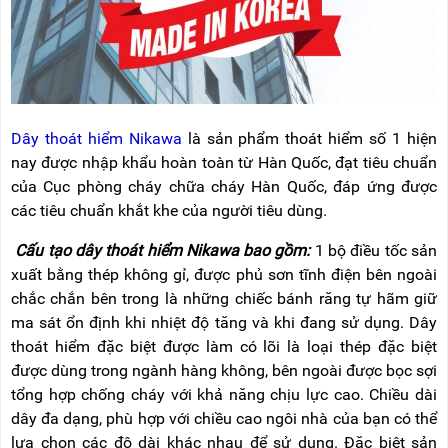
RẢNH
HỆ
TAY
XE
ĐẨY
HÀNG
Dây thoát hiểm Nikawa
là sản phẩm thoát hiểm số 1 hiện
BỘ
DÂY
nay được nhập khẩu hoàn toàn từ Hàn Quốc, đạt tiêu chuẩn
THOÁT
của Cục phòng cháy chữa cháy Hàn Quốc, đáp ứng được
HIỂM
TỰ
các tiêu chuẩn khắt khe của người tiêu dùng.
ĐỘNG
Cấu tạo dây thoát hiểm Nikawa bao gồm:
1 bộ điều tốc sản
XE
xuất bằng thép không gỉ, được phủ sơn tĩnh điện bên ngoài
NÂNG
TAY
chắc chắn bên trong là những chiếc bánh răng tự hãm giữ
ma sát ổn định khi nhiệt độ tăng và khi đang sử dụng. Dây
thoát hiểm đặc biệt được làm có lõi là loại thép đặc biệt
được dùng trong ngành hàng không, bên ngoài được bọc sợi
tổng hợp chống cháy với khả năng chịu lực cao. Chiều dài
dây đa dạng, phù hợp với chiều cao ngôi nhà của bạn có thể
lựa chọn các độ dài khác nhau để sử dụng. Đặc biệt sản