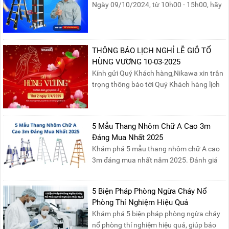
Ngày 09/10/2024, từ 10h00 - 15h00, hãy
cùng tham gia buổi Livestream của
Nikawa Việt Nam để nhận ngay những
phần quà siêu hấp dẫn và mua sắm
những sản phẩm thang chính hãng với
THÔNG BÁO LỊCH NGHỈ LỄ GIỖ TỔ
mức giá không thể tốt hơn!Tham gia
HÙNG VƯƠNG 10-03-2025
Mega Live, bạn sẽ nhận được gì?...
Kính gửi Quý Khách hàng,Nikawa xin trân
trọng thông báo tới Quý Khách hàng lịch
nghỉ lễ Giỗ Tổ Hùng Vương 10/03 như
sau:Thời gian nghỉ lễ: Thứ Hai, ngày
07/04/2025, nhằm ngày Giỗ Tổ Hùng
5 Mẫu Thang Nhôm Chữ A Cao 3m
Vương – dịp để tưởng nhớ công ơn dựng
Đáng Mua Nhất 2025
nước của các Vua Hùng....
Khám phá 5 mẫu thang nhôm chữ A cao
3m đáng mua nhất năm 2025. Đánh giá
chất lượng, độ an toàn và giá bán để chọn
sản phẩm phù hợp!
5 Biện Pháp Phòng Ngừa Cháy Nổ
Phòng Thí Nghiệm Hiệu Quả
Khám phá 5 biện pháp phòng ngừa cháy
nổ phòng thí nghiệm hiệu quả, giúp bảo