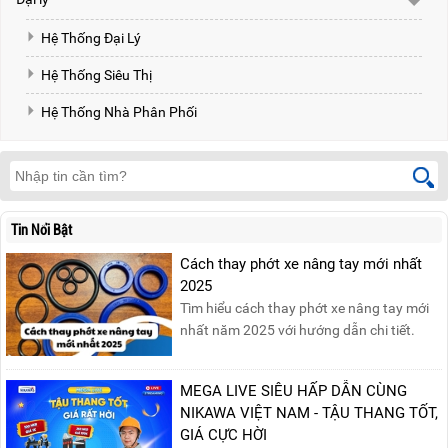
Hệ Thống Đại Lý
Hệ Thống Siêu Thị
Hệ Thống Nhà Phân Phối
Tin Nổi Bật
Cách thay phớt xe nâng tay mới nhất
2025
Tìm hiểu cách thay phớt xe nâng tay mới
nhất năm 2025 với hướng dẫn chi tiết.
Đọc ngay để nắm vững quy trình thay
phớt đúng cách, giúp xe nâng hoạt động
MEGA LIVE SIÊU HẤP DẪN CÙNG
hiệu quả và bền lâu!
NIKAWA VIỆT NAM - TẬU THANG TỐT,
GIÁ CỰC HỜI