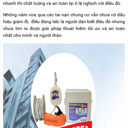
nhanh thì chất lượng và an toàn lại tỉ lệ nghịch với điều đó.
NÂNG
(THANG
TAY
RÚT
LỒNG)
Những năm vừa qua các tai nạn chung cư vẫn chưa có dấu
VIDEO
hiệu giảm đi, điều đáng tiếc là người dân biết điều đó nhưng
THANG
chưa tìm ra được giải pháp thoát hiểm tối ưu và an toàn
CÁCH
TIN
ĐIỆN
nhất cho mình và người thân.
TỨC
THANG
BÁO
NHÔM
CHÍ
CHỮ
NÓI
A
VỀ
NIKAWA
THANG
NHÔM
GIỚI
CÔNG
THIỆU
NGHIỆP
ĐẠI
THANG
LÝ
NHÔM
GIÀN
GIÁO
BẢO
HÀNH
VÁN
THANG
LIÊN