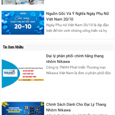
đảm an toàn cho nhân viên, thiết bị và tài
sản, giảm thiểu nguy cơ cháy nổ phòng thí
Nguồn Gốc Và Ý Nghĩa Ngày Phụ Nữ
nghiệm.
Việt Nam 20/10
Ngày Phụ nữ Việt Nam 20/10 là dịp đặc
biệt để tôn vinh những cống hiến và hy
sinh của phụ nữ trong gia đình và xã hội.
Khởi nguồn từ sự ra đời của Hội Phụ nữ
Tin Xem Nhiều
phản đế Việt Nam vào năm 1930, ngày
này không chỉ ghi nhận vai trò quan trọng
Đại lý phân phối chính hãng thang
của phụ nữ ...
nhôm Nikawa
Công ty TNHH Phát triển Thương mại
Nikawa Việt Nam là đơn vị phân phối độc
quyền sản phẩm thang....
Chính Sách Dành Cho Đại Lý Thang
Nhôm Nikawa