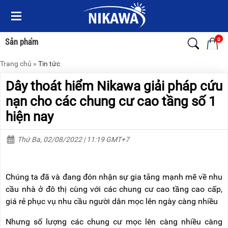
Menu
Menu
Sản
Sản
phẩm
phẩm
0
Sản phẩm
Trang chủ
»
Tin tức
TRANG
TRANG
CHỦ
CHỦ
Dây thoát hiểm Nikawa giải pháp cứu
THANG
THANG
nạn cho các chung cư cao tầng số 1
NHÔM
NHÔM
hiện nay
XE
THANG
ĐẨY
NHÔM
Thứ Ba, 02/08/2022 | 11:19 GMT+7
HÀNG
RÚT
BỘ
THANG
DÂY
NHÔM
Chúng ta đã và đang đón nhận sự gia tăng mạnh mẽ về nhu
THOÁT
GIA
HIỂM
ĐÌNH
cầu nhà ở đô thị cùng với các chung cư cao tầng cao cấp,
TỰ
giá rẻ phục vụ nhu cầu người dân mọc lên ngày càng nhiều
ĐỘNG
THANG
NHÔM
Nhưng số lượng các chung cư mọc lên càng nhiều càng
XE
GẤP