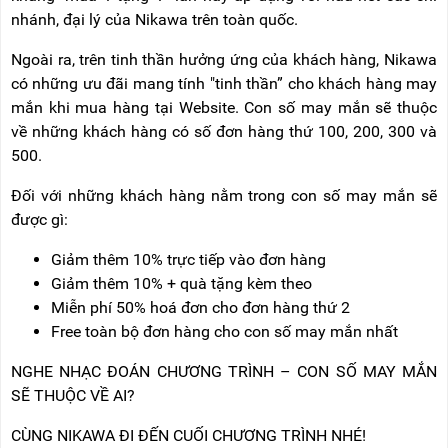
NÂNG
(THANG
nhánh, đại lý của Nikawa trên toàn quốc.
TAY
RÚT
LỒNG)
Ngoài ra, trên tinh thần hưởng ứng của khách hàng, Nikawa
VIDEO
có những ưu đãi mang tính "tinh thần” cho khách hàng may
THANG
CÁCH
mắn khi mua hàng tại Website. Con số may mắn sẽ thuộc
TIN
ĐIỆN
TỨC
về những khách hàng có số đơn hàng thứ 100, 200, 300 và
500.
THANG
BÁO
NHÔM
CHÍ
CHỮ
Đối với những khách hàng nằm trong con số may mắn sẽ
NÓI
A
VỀ
được gì:
NIKAWA
THANG
Giảm thêm 10% trực tiếp vào đơn hàng
NHÔM
GIỚI
CÔNG
Giảm thêm 10% + quà tặng kèm theo
THIỆU
NGHIỆP
Miễn phí 50% hoá đơn cho đơn hàng thứ 2
ĐẠI
Free toàn bộ đơn hàng cho con số may mắn nhất
THANG
LÝ
NHÔM
GIÀN
NGHE NHẠC ĐOÁN CHƯƠNG TRÌNH – CON SỐ MAY MẮN
GIÁO
BẢO
SẼ THUỘC VỀ AI?
HÀNH
VÁN
CÙNG NIKAWA ĐI ĐẾN CUỐI CHƯƠNG TRÌNH NHÉ!
THANG
LIÊN