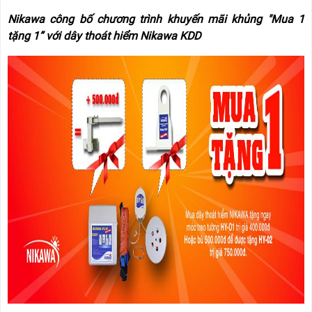
RẢNH
HỆ
TAY
Nikawa công bố chương trình khuyến mãi khủng "Mua 1
tặng 1” với dây thoát hiểm Nikawa KDD
XE
ĐẨY
HÀNG
BỘ
DÂY
THOÁT
HIỂM
TỰ
ĐỘNG
XE
NÂNG
TAY