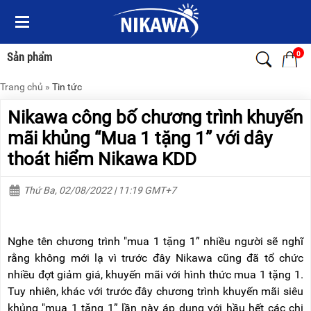
Menu
Menu
Sản
Sản
phẩm
phẩm
0
Sản phẩm
Trang chủ
»
Tin tức
TRANG
TRANG
CHỦ
CHỦ
Nikawa công bố chương trình khuyến
THANG
THANG
mãi khủng “Mua 1 tặng 1” với dây
NHÔM
NHÔM
thoát hiểm Nikawa KDD
XE
THANG
ĐẨY
NHÔM
Thứ Ba, 02/08/2022 | 11:19 GMT+7
HÀNG
RÚT
BỘ
THANG
DÂY
NHÔM
Nghe tên chương trình "mua 1 tặng 1” nhiều người sẽ nghĩ
THOÁT
GIA
HIỂM
ĐÌNH
rằng không mới lạ vì trước đây Nikawa cũng đã tổ chức
TỰ
nhiều đợt giảm giá, khuyến mãi với hình thức mua 1 tặng 1.
ĐỘNG
THANG
Tuy nhiên, khác với trước đây chương trình khuyến mãi siêu
NHÔM
khủng "mua 1 tặng 1” lần này áp dụng với hầu hết các chi
XE
GẤP