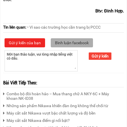
Btv: Đinh Hợp.
Tin liên quan:
• Vì sao các trường học cần trang bị PCCC
Gửi ý kiến của bạn
Bình luận facebook
Gửi ý kiến
Bài Viết Tiếp Theo:
Combo bộ đôi hoàn hảo – Mua thang chữ A NKY-6C + Máy
khoan NK-ID38
Những sản phẩm Nikawa khiến đàn ông không thể chối từ
Máy cắt sắt Nikawa vượt bậc chất lượng và độ bền
Máy cắt sắt Nikawa điểm gì nổi bật?