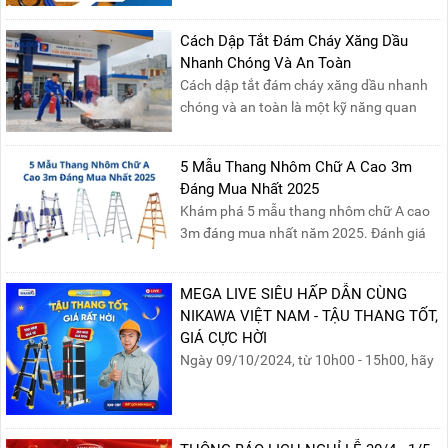
Đọc ngay để nắm vững quy trình thay
phớt đúng cách, giúp xe nâng hoạt động
Cách Dập Tắt Đám Cháy Xăng Dầu
hiệu quả và bền lâu!
Nhanh Chóng Và An Toàn
Cách dập tắt đám cháy xăng dầu nhanh
chóng và an toàn là một kỹ năng quan
trọng trong phòng cháy chữa cháy. Đám
cháy xăng dầu rất dễ lan rộng và gây thiệt
5 Mẫu Thang Nhôm Chữ A Cao 3m
hại nghiêm trọng nếu không được xử lý kịp
Đáng Mua Nhất 2025
thời. Vì vậy, việc hiểu rõ các phương pháp
Khám phá 5 mẫu thang nhôm chữ A cao
dập tắt...
3m đáng mua nhất năm 2025. Đánh giá
chất lượng, độ an toàn và giá bán để chọn
sản phẩm phù hợp!
MEGA LIVE SIÊU HẤP DẪN CÙNG
NIKAWA VIỆT NAM - TẬU THANG TỐT,
GIÁ CỰC HỜI
Ngày 09/10/2024, từ 10h00 - 15h00, hãy
cùng tham gia buổi Livestream của
Nikawa Việt Nam để nhận ngay những
phần quà siêu hấp dẫn và mua sắm
những sản phẩm thang chính hãng với