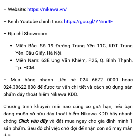
– Website:
https://nikawa.vn/
– Kênh Youtube chính thức:
https://goo.gl/YNmr4F
– Địa chỉ Showroom:
Miền Bắc: Số 19 Đường Trung Yên 11C, KĐT Trung
Yên, Cầu Giấy, Hà Nội.
Miền Nam: 63E Ung Văn Khiêm, P.25, Q. Bình Thạnh,
Tp. HCM.
– Mua hàng nhanh Liên hệ 024 6672 0000 hoặc
024.38622.888 để được tư vấn chi tiết và cách sử dụng sản
phẩm dây thoát hiểm Nikawa KDD.
Chương trình khuyến mãi nào cũng có giới hạn, nếu bạn
đang muốn sở hữu dây thoát hiểm Nikawa KDD hãy nhanh
chóng
Click vào đây
và đặt mua ngay cho gia đình mình 1
sản phẩm. Sau đó chỉ việc chờ đợi để nhận con số may mắn
thôi.