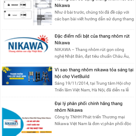
Nikawa
Như ở bài trước, chúng tôi đã đề cập với
các bạn bài viết hướng dẫn sử dụng thang
nhôm rút đơn ....
Đặc điểm nổi bật của thang nhôm rút
Nikawa
NIKAWA – Thang nhôm rút gọn công
nghệ Nhật Bản, đạt tiêu chuẩn Châu Âu,
đảm bảo sự an toàn tuy....
Vì sao thang nhôm nikawa tỏa sáng tại
hội chợ VietBuild
Sáng 19/11/2014, tại Trung tâm Hội chợ
Triển lãm Việt Nam, Hà Nội, đã diễn ra lễ
khai mạc “Triể....
Đại lý phân phối chính hãng thang
nhôm Nikawa
Công ty TNHH Phát triển Thương mại
Nikawa Việt Nam là đơn vị phân phối độc
quyền sản phẩm thang....