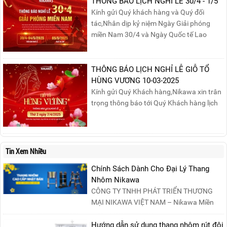
THÔNG BÁO LỊCH NGHỈ LỄ 30/4 - 1/5
mức giá không thể tốt hơn!Tham gia
Kính gửi Quý khách hàng và Quý đối
Mega Live, bạn sẽ nhận được gì?...
tác,Nhân dịp kỷ niệm Ngày Giải phóng
miền Nam 30/4 và Ngày Quốc tế Lao
động 1/5, Nikawa xin trân trọng thông
báo lịch nghỉ lễ như sau:Thời gian nghỉ: Từ
Thứ Ba, ngày 29/04/2025 đến hết Chủ
THÔNG BÁO LỊCH NGHỈ LỄ GIỖ TỔ
Nhật, ngày 04/05/2025.T...
HÙNG VƯƠNG 10-03-2025
Kính gửi Quý Khách hàng,Nikawa xin trân
trọng thông báo tới Quý Khách hàng lịch
nghỉ lễ Giỗ Tổ Hùng Vương 10/03 như
sau:Thời gian nghỉ lễ: Thứ Hai, ngày
07/04/2025, nhằm ngày Giỗ Tổ Hùng
Vương – dịp để tưởng nhớ công ơn dựng
Tin Xem Nhiều
nước của các Vua Hùng....
Chính Sách Dành Cho Đại Lý Thang
Nhôm Nikawa
CÔNG TY TNHH PHÁT TRIỂN THƯƠNG
MẠI NIKAWA VIỆT NAM – Nikawa Miền
Bắc: Số 19, Đường Trung ....
Hướng dẫn sử dụng thang nhôm rút đôi