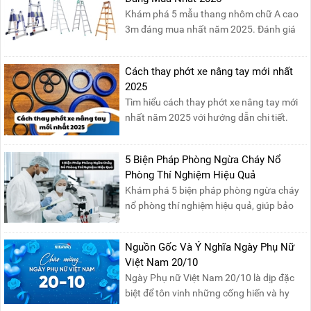
nước của các Vua Hùng....
Khám phá 5 mẫu thang nhôm chữ A cao
3m đáng mua nhất năm 2025. Đánh giá
chất lượng, độ an toàn và giá bán để chọn
sản phẩm phù hợp!
Cách thay phớt xe nâng tay mới nhất
2025
Tìm hiểu cách thay phớt xe nâng tay mới
nhất năm 2025 với hướng dẫn chi tiết.
Đọc ngay để nắm vững quy trình thay
phớt đúng cách, giúp xe nâng hoạt động
5 Biện Pháp Phòng Ngừa Cháy Nổ
hiệu quả và bền lâu!
Phòng Thí Nghiệm Hiệu Quả
Khám phá 5 biện pháp phòng ngừa cháy
nổ phòng thí nghiệm hiệu quả, giúp bảo
đảm an toàn cho nhân viên, thiết bị và tài
sản, giảm thiểu nguy cơ cháy nổ phòng thí
Nguồn Gốc Và Ý Nghĩa Ngày Phụ Nữ
nghiệm.
Việt Nam 20/10
Ngày Phụ nữ Việt Nam 20/10 là dịp đặc
biệt để tôn vinh những cống hiến và hy
sinh của phụ nữ trong gia đình và xã hội.