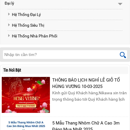
Đại lý
Hệ Thống Đại Lý
Hệ Thống Siêu Thị
Hệ Thống Nhà Phân Phối
Tin Nổi Bật
THÔNG BÁO LỊCH NGHỈ LỄ GIỖ TỔ
HÙNG VƯƠNG 10-03-2025
Kính gửi Quý Khách hàng,Nikawa xin trân
trọng thông báo tới Quý Khách hàng lịch
nghỉ lễ Giỗ Tổ Hùng Vương 10/03 như
sau:Thời gian nghỉ lễ: Thứ Hai, ngày
07/04/2025, nhằm ngày Giỗ Tổ Hùng
5 Mẫu Thang Nhôm Chữ A Cao 3m
Vương – dịp để tưởng nhớ công ơn dựng
Đáng Mua Nhất 2025