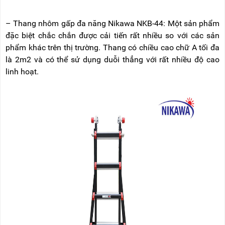
RẢNH
HỆ
TAY
– Thang nhôm gấp đa năng Nikawa NKB-44: Một sản phẩm
XE
đặc biệt chắc chắn được cải tiến rất nhiều so với các sản
ĐẨY
phẩm khác trên thị trường. Thang có chiều cao chữ A tối đa
HÀNG
là 2m2 và có thể sử dụng duỗi thẳng với rất nhiều độ cao
BỘ
linh hoạt.
DÂY
THOÁT
HIỂM
TỰ
ĐỘNG
XE
NÂNG
TAY