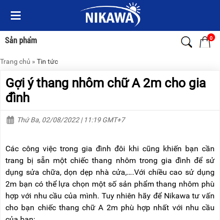
Menu
Menu
Sản
Sản
phẩm
phẩm
0
Sản phẩm
Trang chủ
»
Tin tức
TRANG
TRANG
CHỦ
CHỦ
Gợi ý thang nhôm chữ A 2m cho gia
THANG
THANG
đình
NHÔM
NHÔM
Thứ Ba, 02/08/2022 | 11:19 GMT+7
XE
THANG
ĐẨY
NHÔM
HÀNG
RÚT
Các công việc trong gia đình đôi khi cũng khiến bạn cần
BỘ
THANG
trang bị sẵn một chiếc thang nhôm trong gia đình để sử
DÂY
NHÔM
dụng sửa chữa, dọn dẹp nhà cửa,….Với chiều cao sử dụng
THOÁT
GIA
HIỂM
ĐÌNH
2m bạn có thể lựa chọn một số sản phẩm thang nhôm phù
TỰ
hợp với nhu cầu của mình. Tuy nhiên hãy để Nikawa tư vấn
ĐỘNG
THANG
cho bạn chiếc thang chữ A 2m phù hợp nhất với nhu cầu
NHÔM
XE
GẤP
của bạn: