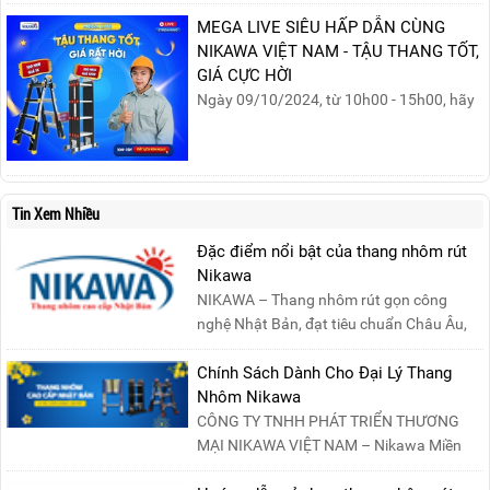
Khởi nguồn từ sự ra đời của Hội Phụ nữ
MEGA LIVE SIÊU HẤP DẪN CÙNG
phản đế Việt Nam vào năm 1930, ngày
NIKAWA VIỆT NAM - TẬU THANG TỐT,
này không chỉ ghi nhận vai trò quan trọng
GIÁ CỰC HỜI
của phụ nữ ...
Ngày 09/10/2024, từ 10h00 - 15h00, hãy
cùng tham gia buổi Livestream của
Nikawa Việt Nam để nhận ngay những
phần quà siêu hấp dẫn và mua sắm
những sản phẩm thang chính hãng với
Tin Xem Nhiều
mức giá không thể tốt hơn!Tham gia
Mega Live, bạn sẽ nhận được gì?...
Đặc điểm nổi bật của thang nhôm rút
Nikawa
NIKAWA – Thang nhôm rút gọn công
nghệ Nhật Bản, đạt tiêu chuẩn Châu Âu,
đảm bảo sự an toàn tuy....
Chính Sách Dành Cho Đại Lý Thang
Nhôm Nikawa
CÔNG TY TNHH PHÁT TRIỂN THƯƠNG
MẠI NIKAWA VIỆT NAM – Nikawa Miền
Bắc: Số 19, Đường Trung ....