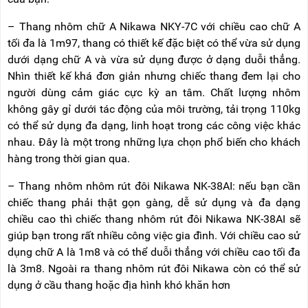
NÂNG
(THANG
TAY
RÚT
– Thang nhôm chữ A Nikawa NKY-7C với chiều cao chữ A
LỒNG)
tối đa là 1m97, thang có thiết kế đặc biệt có thể vừa sử dụng
VIDEO
THANG
dưới dạng chữ A và vừa sử dụng được ở dạng duỗi thẳng.
CÁCH
TIN
Nhìn thiết kế khá đơn giản nhưng chiếc thang đem lại cho
ĐIỆN
TỨC
người dùng cảm giác cực kỳ an tâm. Chất lượng nhôm
THANG
không gây gỉ dưới tác động của môi trường, tải trọng 110kg
BÁO
NHÔM
có thể sử dụng đa dạng, linh hoạt trong các công việc khác
CHÍ
CHỮ
NÓI
A
nhau. Đây là một trong những lựa chọn phổ biến cho khách
VỀ
hàng trong thời gian qua.
NIKAWA
THANG
NHÔM
– Thang nhôm nhôm rút đôi Nikawa NK-38AI: nếu bạn cần
GIỚI
CÔNG
THIỆU
chiếc thang phải thật gọn gàng, dễ sử dụng và đa dạng
NGHIỆP
chiều cao thì chiếc thang nhôm rút đôi Nikawa NK-38AI sẽ
ĐẠI
THANG
giúp bạn trong rất nhiều công việc gia đình. Với chiều cao sử
LÝ
NHÔM
dụng chữ A là 1m8 và có thể duỗi thẳng với chiều cao tối đa
GIÀN
GIÁO
BẢO
là 3m8. Ngoài ra thang nhôm rút đôi Nikawa còn có thể sử
HÀNH
dụng ở cầu thang hoặc địa hình khó khăn hơn
VÁN
THANG
LIÊN