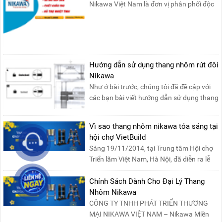
Nikawa Việt Nam là đơn vị phân phối độc
quyền sản phẩm thang....
Hướng dẫn sử dụng thang nhôm rút đôi
Nikawa
Như ở bài trước, chúng tôi đã đề cập với
các bạn bài viết hướng dẫn sử dụng thang
nhôm rút đơn ....
Vì sao thang nhôm nikawa tỏa sáng tại
hội chợ VietBuild
Sáng 19/11/2014, tại Trung tâm Hội chợ
Triển lãm Việt Nam, Hà Nội, đã diễn ra lễ
khai mạc “Triể....
Chính Sách Dành Cho Đại Lý Thang
Nhôm Nikawa
CÔNG TY TNHH PHÁT TRIỂN THƯƠNG
MẠI NIKAWA VIỆT NAM – Nikawa Miền