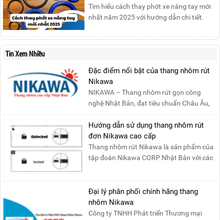
Tìm hiểu cách thay phớt xe nâng tay mới
dập tắt...
nhất năm 2025 với hướng dẫn chi tiết.
Đọc ngay để nắm vững quy trình thay
phớt đúng cách, giúp xe nâng hoạt động
hiệu quả và bền lâu!
Tin Xem Nhiều
Đặc điểm nổi bật của thang nhôm rút
Nikawa
NIKAWA – Thang nhôm rút gọn công
nghệ Nhật Bản, đạt tiêu chuẩn Châu Âu,
đảm bảo sự an toàn tuy....
Hướng dẫn sử dụng thang nhôm rút
đơn Nikawa cao cấp
Thang nhôm rút Nikawa là sản phẩm của
tập đoàn Nikawa CORP Nhật Bản với các
tính năng an toàn, ....
Đại lý phân phối chính hãng thang
nhôm Nikawa
Công ty TNHH Phát triển Thương mại