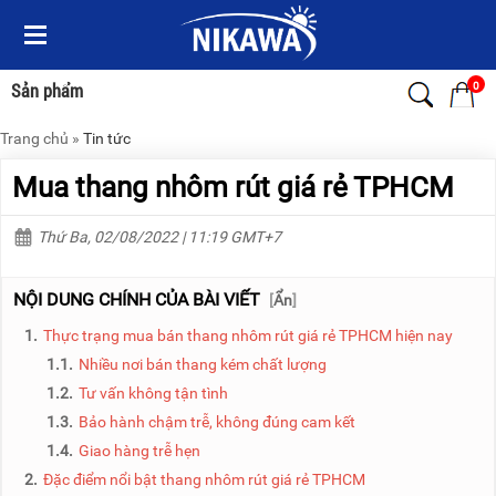
Menu
Menu
Sản
Sản
phẩm
phẩm
0
Sản phẩm
Trang chủ
»
Tin tức
TRANG
TRANG
CHỦ
CHỦ
Mua thang nhôm rút giá rẻ TPHCM
THANG
THANG
NHÔM
NHÔM
Thứ Ba, 02/08/2022 | 11:19 GMT+7
XE
THANG
ĐẨY
NHÔM
NỘI DUNG CHÍNH CỦA BÀI VIẾT
[
Ẩn
]
HÀNG
RÚT
1.
Thực trạng mua bán thang nhôm rút giá rẻ TPHCM hiện nay
BỘ
THANG
1.1.
Nhiều nơi bán thang kém chất lượng
DÂY
NHÔM
THOÁT
GIA
1.2.
Tư vấn không tận tình
HIỂM
ĐÌNH
1.3.
Bảo hành chậm trễ, không đúng cam kết
TỰ
ĐỘNG
1.4.
Giao hàng trễ hẹn
THANG
NHÔM
2.
Đặc điểm nổi bật thang nhôm rút giá rẻ TPHCM
XE
GẤP