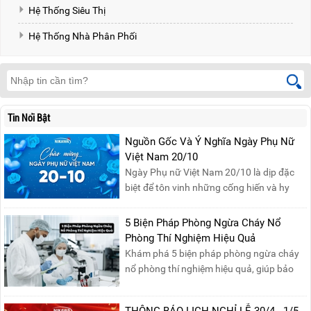
Hệ Thống Siêu Thị
Hệ Thống Nhà Phân Phối
Tin Nổi Bật
Nguồn Gốc Và Ý Nghĩa Ngày Phụ Nữ
Việt Nam 20/10
Ngày Phụ nữ Việt Nam 20/10 là dịp đặc
biệt để tôn vinh những cống hiến và hy
sinh của phụ nữ trong gia đình và xã hội.
Khởi nguồn từ sự ra đời của Hội Phụ nữ
5 Biện Pháp Phòng Ngừa Cháy Nổ
phản đế Việt Nam vào năm 1930, ngày
Phòng Thí Nghiệm Hiệu Quả
này không chỉ ghi nhận vai trò quan trọng
Khám phá 5 biện pháp phòng ngừa cháy
của phụ nữ ...
nổ phòng thí nghiệm hiệu quả, giúp bảo
đảm an toàn cho nhân viên, thiết bị và tài
sản, giảm thiểu nguy cơ cháy nổ phòng thí
THÔNG BÁO LỊCH NGHỈ LỄ 30/4 - 1/5