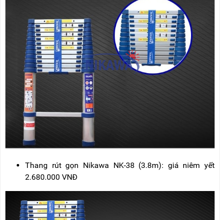
Thang rút gọn Nikawa NK-38 (3.8m): giá niêm yết
2.680.000 VNĐ