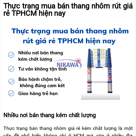
RẢNH
HỆ
Thực trạng mua bán thang nhôm rút giá
TAY
rẻ TPHCM hiện nay
XE
ĐẨY
HÀNG
BỘ
DÂY
THOÁT
HIỂM
TỰ
ĐỘNG
XE
NÂNG
TAY
Nhiều nơi bán thang kém chất lượng
Thực trạng bán thang nhôm giá rẻ kém chất lượng là một
vấn đề phổ biến không chỉ ở HCM mà còn ở nhiều địa