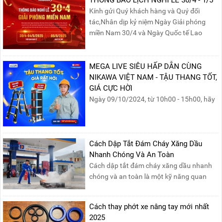
nghiệm.
Kính gửi Quý khách hàng và Quý đối
tác,Nhân dịp kỷ niệm Ngày Giải phóng
miền Nam 30/4 và Ngày Quốc tế Lao
động 1/5, Nikawa xin trân trọng thông
báo lịch nghỉ lễ như sau:Thời gian nghỉ: Từ
Thứ Ba, ngày 29/04/2025 đến hết Chủ
MEGA LIVE SIÊU HẤP DẪN CÙNG
Nhật, ngày 04/05/2025.T...
NIKAWA VIỆT NAM - TẬU THANG TỐT,
GIÁ CỰC HỜI
Ngày 09/10/2024, từ 10h00 - 15h00, hãy
cùng tham gia buổi Livestream của
Nikawa Việt Nam để nhận ngay những
phần quà siêu hấp dẫn và mua sắm
những sản phẩm thang chính hãng với
Cách Dập Tắt Đám Cháy Xăng Dầu
mức giá không thể tốt hơn!Tham gia
Nhanh Chóng Và An Toàn
Mega Live, bạn sẽ nhận được gì?...
Cách dập tắt đám cháy xăng dầu nhanh
chóng và an toàn là một kỹ năng quan
trọng trong phòng cháy chữa cháy. Đám
cháy xăng dầu rất dễ lan rộng và gây thiệt
Cách thay phớt xe nâng tay mới nhất
hại nghiêm trọng nếu không được xử lý kịp
2025
thời. Vì vậy, việc hiểu rõ các phương pháp