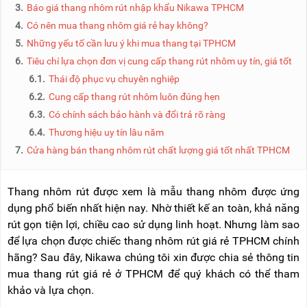
NÂNG
(THANG
3.
Báo giá thang nhôm rút nhập khẩu Nikawa TPHCM
TAY
RÚT
4.
Có nên mua thang nhôm giá rẻ hay không?
LỒNG)
5.
Những yếu tố cần lưu ý khi mua thang tại TPHCM
VIDEO
THANG
6.
Tiêu chí lựa chọn đơn vị cung cấp thang rút nhôm uy tín, giá tốt
CÁCH
TIN
6.1.
Thái độ phục vụ chuyên nghiệp
ĐIỆN
TỨC
6.2.
Cung cấp thang rút nhôm luôn đúng hẹn
THANG
BÁO
6.3.
Có chính sách bảo hành và đổi trả rõ ràng
NHÔM
CHÍ
CHỮ
6.4.
Thương hiệu uy tín lâu năm
NÓI
A
VỀ
7.
Cửa hàng bán thang nhôm rút chất lượng giá tốt nhất TPHCM
NIKAWA
THANG
NHÔM
GIỚI
CÔNG
Thang nhôm rút được xem là mẫu thang nhôm được ứng
THIỆU
NGHIỆP
dụng phổ biến nhất hiện nay. Nhờ thiết kế an toàn, khả năng
rút gọn tiện lợi, chiều cao sử dụng linh hoạt. Nhưng làm sao
ĐẠI
THANG
LÝ
để lựa chọn được chiếc thang nhôm rút giá rẻ TPHCM chính
NHÔM
GIÀN
hãng? Sau đây, Nikawa chúng tôi xin được chia sẻ thông tin
GIÁO
BẢO
mua thang rút giá rẻ ở TPHCM để quý khách có thể tham
HÀNH
khảo và lựa chọn.
VÁN
THANG
LIÊN