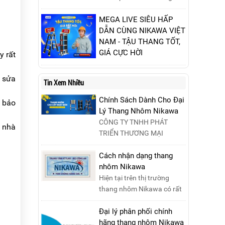
phòng thí nghiệm.
nhôm chữ A cao 3m đáng
mua nhất năm 2025. Đánh
MEGA LIVE SIÊU HẤP
giá chất lượng, độ an toàn
DẪN CÙNG NIKAWA VIỆT
và giá bán để chọn sản
NAM - TẬU THANG TỐT,
phẩm phù hợp!
GIÁ CỰC HỜI
y rất
Ngày 09/10/2024, từ
10h00 - 15h00, hãy cùng
 sửa
Tin Xem Nhiều
tham gia buổi Livestream
của Nikawa Việt Nam để
Chính Sách Dành Cho Đại
 bảo
nhận ngay những phần quà
Lý Thang Nhôm Nikawa
siêu hấp dẫn và mua sắm
CÔNG TY TNHH PHÁT
g nhà
những sản phẩm thang
TRIỂN THƯƠNG MẠI
chính hãng với mức giá
NIKAWA VIỆT NAM –
không thể tốt hơn!Tham gia
Nikawa Miền Bắc: Số 19,
Cách nhận dạng thang
Mega Live, bạn sẽ nhận
Đường Trung ....
nhôm Nikawa
được gì?...
Hiện tại trên thị trường
thang nhôm Nikawa có rất
nhiều loại thang kém chất
lượng, lấy thương h....
Đại lý phân phối chính
hãng thang nhôm Nikawa