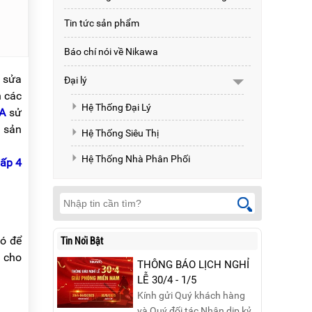
Tin tức sản phẩm
Báo chí nói về Nikawa
c sửa
Đại lý
n các
Hệ Thống Đại Lý
 A
sử
a sản
Hệ Thống Siêu Thị
Hệ Thống Nhà Phân Phối
ấp 4
nó để
Tin Nổi Bật
n cho
THÔNG BÁO LỊCH NGHỈ
LỄ 30/4 - 1/5
Kính gửi Quý khách hàng
và Quý đối tác,Nhân dịp kỷ