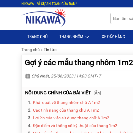
NIKAWA - VÌ SỰ AN TOÀN CỦA BẠN !
Menu
Menu
Sản
Sản
phẩm
phẩm
TRANG CHỦ
THANG NHÔM
XE ĐẨY HÀNG
TRANG
TRANG
CHỦ
CHỦ
Trang chủ
»
Tin tức
THANG
THANG
Gợi ý các mẫu thang nhôm 1m2 
NHÔM
NHÔM
XE
THANG
Chủ Nhật, 25/06/2023 | 14:03 GMT+7
ĐẨY
NHÔM
HÀNG
RÚT
NỘI DUNG CHÍNH CỦA BÀI VIẾT
[
Ẩn
]
BỘ
THANG
DÂY
NHÔM
1.
Khái quát về thang nhôm chữ A 1m2
THOÁT
GIA
HIỂM
ĐÌNH
2.
Các tính năng của thang chữ A 1m2
TỰ
3.
Lợi ích của việc sử dụng thang chữ A 1m2
ĐỘNG
THANG
4.
Đặc điểm và thông số kỹ thuật của thang 1m2
NHÔM
XE
GẤP