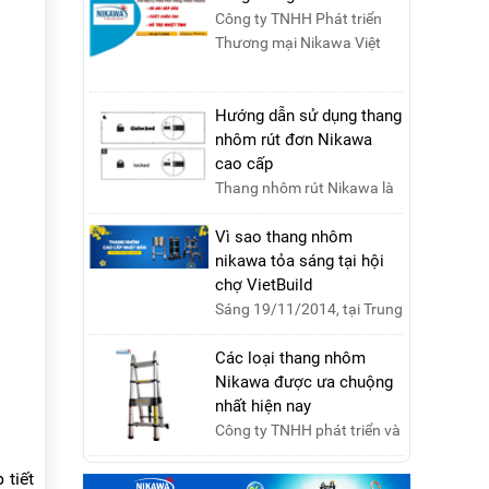
Công ty TNHH Phát triển
Thương mại Nikawa Việt
Nam là đơn vị phân phối
độc quyền sản phẩm
thang....
Hướng dẫn sử dụng thang
nhôm rút đơn Nikawa
cao cấp
Thang nhôm rút Nikawa là
sản phẩm của tập đoàn
Nikawa CORP Nhật Bản với
Vì sao thang nhôm
các tính năng an toàn, ....
nikawa tỏa sáng tại hội
chợ VietBuild
Sáng 19/11/2014, tại Trung
tâm Hội chợ Triển lãm Việt
Nam, Hà Nội, đã diễn ra lễ
Các loại thang nhôm
khai mạc “Triể....
Nikawa được ưa chuộng
nhất hiện nay
Công ty TNHH phát triển và
thương mại Nikawa Việt
 tiết
Nam xin kính chào quý