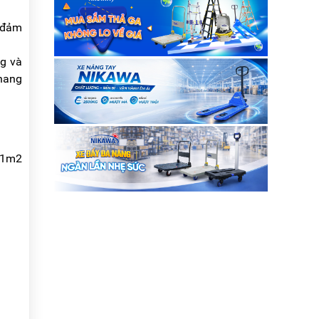
khách ! Hiện tại công t....
 đảm
g và
thang
g 1m2