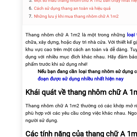
5.
Một số mẫu thang nhôm chữ A 1m2 bán chạy nhất hi
NÂNG
(THANG
TAY
RÚT
6.
Cách sử dụng thang an toàn và hiệu quả
LỒNG)
7.
Những lưu ý khi mua thang nhôm chữ A 1m2
VIDEO
THANG
CÁCH
TIN
Thang nhôm chữ A 1m2 là một trong những
loại
ĐIỆN
TỨC
chữa, xây dựng, hoặc duy trì nhà cửa. Với thiết kế 
THANG
khu vực cao trên một cách an toàn và dễ dàng. Tuy 
BÁO
NHÔM
CHÍ
dụng với nhiều mục đích khác nhau. Hãy đảm bảo 
CHỮ
NÓI
A
phẩm trước khi sử dụng nhé!
VỀ
NIKAWA
Nếu bạn đang cần loại thang nhôm sử dụng cá
THANG
đoạn được sử dụng nhiều nhất hiện nay
NHÔM
GIỚI
CÔNG
THIỆU
NGHIỆP
Khái quát về thang nhôm chữ A 1
ĐẠI
THANG
Thang nhôm chữ A 1m2 thường có các khớp mở rộng
LÝ
NHÔM
GIÀN
phù hợp với các yêu cầu công việc khác nhau. Ngo
GIÁO
BẢO
người sử dụng.
HÀNH
VÁN
Các tính năng của thang chữ A 1
THANG
LIÊN