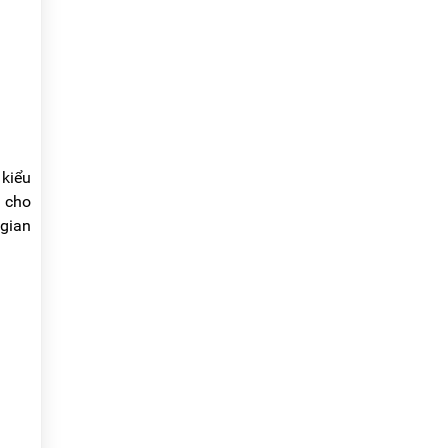
 kiểu
n cho
 gian