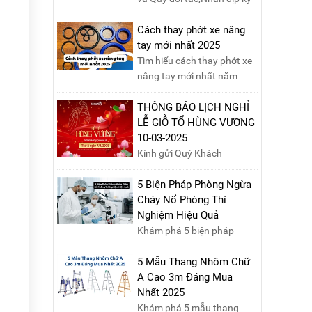
niệm Ngày Giải phóng miền
Nam 30/4 và Ngày Quốc tế
Cách thay phớt xe nâng
Lao động 1/5, Nikawa xin
tay mới nhất 2025
trân trọng thông báo lịch
Tìm hiểu cách thay phớt xe
nghỉ lễ như sau:Thời gian
nâng tay mới nhất năm
nghỉ: Từ Thứ Ba, ngày
2025 với hướng dẫn chi tiết.
29/04/2025 đến hết Chủ
Đọc ngay để nắm vững quy
THÔNG BÁO LỊCH NGHỈ
Nhật, ngày 04/05/2025.T...
trình thay phớt đúng cách,
LỄ GIỖ TỔ HÙNG VƯƠNG
giúp xe nâng hoạt động
10-03-2025
hiệu quả và bền lâu!
Kính gửi Quý Khách
hàng,Nikawa xin trân trọng
thông báo tới Quý Khách
5 Biện Pháp Phòng Ngừa
hàng lịch nghỉ lễ Giỗ Tổ
Cháy Nổ Phòng Thí
Hùng Vương 10/03 như
Nghiệm Hiệu Quả
sau:Thời gian nghỉ lễ: Thứ
Khám phá 5 biện pháp
Hai, ngày 07/04/2025,
phòng ngừa cháy nổ phòng
nhằm ngày Giỗ Tổ Hùng
thí nghiệm hiệu quả, giúp
5 Mẫu Thang Nhôm Chữ
Vương – dịp để tưởng nhớ
bảo đảm an toàn cho nhân
A Cao 3m Đáng Mua
công ơn dựng nước của các
viên, thiết bị và tài sản,
Nhất 2025
Vua Hùng....
giảm thiểu nguy cơ cháy nổ
Khám phá 5 mẫu thang