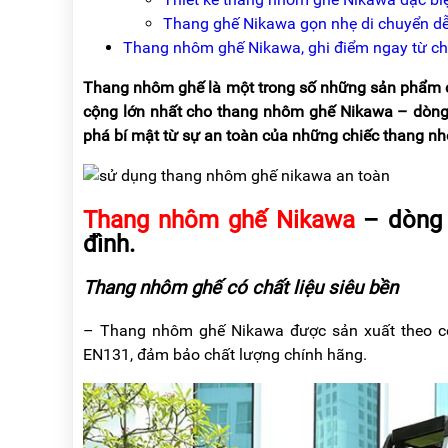
NÂNG
(THANG
Thang ghế Nikawa gọn nhẹ di chuyển dễ
TAY
RÚT
LỒNG)
Thang nhôm ghế Nikawa, ghi điểm ngay từ chí
VIDEO
THANG
Thang nhôm ghế là một trong số những sản phẩm ch
CÁCH
TIN
cộng lớn nhất cho thang nhôm ghế Nikawa – dòn
ĐIỆN
TỨC
phá bí mật từ sự an toàn của những chiếc thang n
THANG
BÁO
NHÔM
CHÍ
CHỮ
NÓI
A
Thang nhôm ghế Nikawa
– dòng 
VỀ
NIKAWA
đình.
THANG
NHÔM
GIỚI
CÔNG
Thang nhôm ghế có chất liệu siêu bền
THIỆU
NGHIỆP
ĐẠI
– Thang nhôm ghế Nikawa được sản xuất theo côn
THANG
LÝ
NHÔM
EN131, đảm bảo chất lượng chính hãng.
GIÀN
GIÁO
BẢO
HÀNH
VÁN
THANG
LIÊN