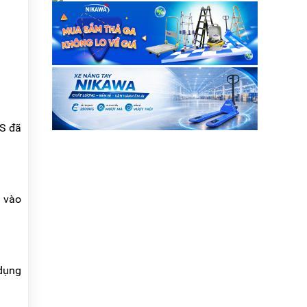
Đường Trung ....
GS đã
 vào
 dụng