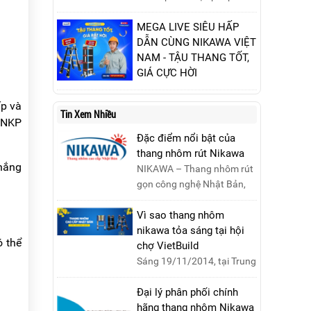
phản đế Việt Nam vào năm
phòng ngừa cháy nổ phòng
1930, ngày này không chỉ
thí nghiệm hiệu quả, giúp
MEGA LIVE SIÊU HẤP
ghi nhận vai trò quan trọng
bảo đảm an toàn cho nhân
DẪN CÙNG NIKAWA VIỆT
của phụ nữ ...
viên, thiết bị và tài sản,
NAM - TẬU THANG TỐT,
giảm thiểu nguy cơ cháy nổ
GIÁ CỰC HỜI
phòng thí nghiệm.
Ngày 09/10/2024, từ
10h00 - 15h00, hãy cùng
ấp và
Tin Xem Nhiều
tham gia buổi Livestream
m NKP
của Nikawa Việt Nam để
Đặc điểm nổi bật của
nhận ngay những phần quà
thang nhôm rút Nikawa
siêu hấp dẫn và mua sắm
 nắng
NIKAWA – Thang nhôm rút
những sản phẩm thang
gọn công nghệ Nhật Bản,
chính hãng với mức giá
đạt tiêu chuẩn Châu Âu,
không thể tốt hơn!Tham gia
đảm bảo sự an toàn tuy....
Vì sao thang nhôm
Mega Live, bạn sẽ nhận
nikawa tỏa sáng tại hội
được gì?...
ó thể
chợ VietBuild
Sáng 19/11/2014, tại Trung
tâm Hội chợ Triển lãm Việt
Nam, Hà Nội, đã diễn ra lễ
Đại lý phân phối chính
khai mạc “Triể....
hãng thang nhôm Nikawa