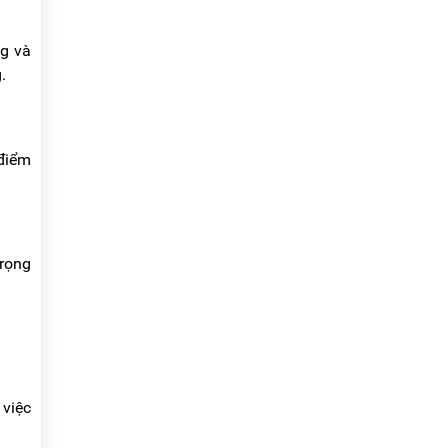
ng và
.
 điểm
trọng
 việc