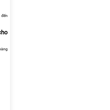
m đến
cho
 hàng