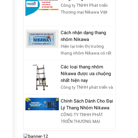
Công ty TNHH Phát triển
Thương mại Nikawa Việt
Nam là đơn vị phân phối
độc quyền sản phẩm
thang....
Cách nhận dạng thang
nhôm Nikawa
Hiện tại trên thị trường
thang nhôm Nikawa có rất
nhiều loại thang kém chất
lượng, lấy thương h....
Các loại thang nhôm
Nikawa được ưa chuộng
nhất hiện nay
Công ty TNHH phát triển và
thương mại Nikawa Việt
Nam xin kính chào quý
Chính Sách Dành Cho Đại
khách ! Hiện tại công t....
Lý Thang Nhôm Nikawa
CÔNG TY TNHH PHÁT
TRIỂN THƯƠNG MẠI
NIKAWA VIỆT NAM –
Nikawa Miền Bắc: Số 19,