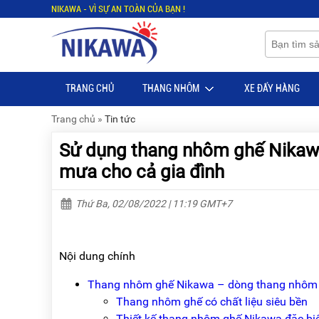
NIKAWA - VÌ SỰ AN TOÀN CỦA BẠN !
Menu
Menu
Sản
Sản
phẩm
phẩm
TRANG CHỦ
THANG NHÔM
XE ĐẨY HÀNG
TRANG
TRANG
CHỦ
CHỦ
Trang chủ
»
Tin tức
THANG
THANG
Sử dụng thang nhôm ghế Nikawa 
NHÔM
NHÔM
mưa cho cả gia đình
XE
THANG
ĐẨY
NHÔM
HÀNG
RÚT
Thứ Ba, 02/08/2022 | 11:19 GMT+7
BỘ
THANG
DÂY
NHÔM
THOÁT
GIA
Nội dung chính
HIỂM
ĐÌNH
TỰ
Thang nhôm ghế Nikawa – dòng thang nhôm thâ
ĐỘNG
THANG
Thang nhôm ghế có chất liệu siêu bền
NHÔM
XE
GẤP
Thiết kế thang nhôm ghế Nikawa đặc biệt