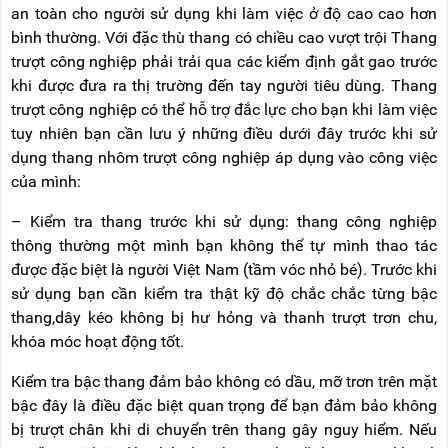
NÂNG
(THANG
an toàn cho người sử dụng khi làm việc ở độ cao cao hơn
TAY
RÚT
bình thường. Với đặc thù thang có chiều cao vượt trội Thang
LỒNG)
trượt công nghiệp phải trải qua các kiểm định gắt gao trước
VIDEO
THANG
khi được đưa ra thị trường đến tay người tiêu dùng. Thang
CÁCH
trượt công nghiệp có thể hỗ trợ đắc lực cho bạn khi làm việc
TIN
ĐIỆN
TỨC
tuy nhiên bạn cần lưu ý những điều dưới đây trước khi sử
dụng thang nhôm trượt công nghiệp áp dụng vào công việc
THANG
BÁO
NHÔM
của mình:
CHÍ
CHỮ
NÓI
A
VỀ
– Kiểm tra thang trước khi sử dụng: thang công nghiệp
NIKAWA
thông thường một mình bạn không thể tự mình thao tác
THANG
NHÔM
được đặc biệt là người Việt Nam (tầm vóc nhỏ bé). Trước khi
GIỚI
CÔNG
THIỆU
sử dụng bạn cần kiểm tra thật kỹ độ chắc chắc từng bậc
NGHIỆP
thang,dây kéo không bị hư hỏng và thanh trượt trơn chu,
ĐẠI
THANG
khóa móc hoạt động tốt.
LÝ
NHÔM
GIÀN
Kiểm tra bậc thang đảm bảo không có dầu, mỡ trơn trên mặt
GIÁO
BẢO
HÀNH
bậc đây là điều đặc biệt quan trọng để bạn đảm bảo không
VÁN
bị trượt chân khi di chuyển trên thang gây nguy hiểm. Nếu
THANG
LIÊN