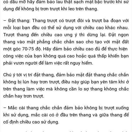
có dầu mỡ hãy đảm bảo lau thật sạch mặt bậc trước khi sử
RẢNH
HỆ
TAY
dụng để không bị trơn trượt khi leo trên thang.
XE
– Đặt thang: Thang trượt có trượt đôi và trượt ba đoạn với
ĐẨY
mỗi loại bạn đều có thể sử dụng với chiều cao khác nhau.
HÀNG
Trượt thang đến chiều cao ưng ý thì dừng lại. Đặt ngọn
BỘ
thang vào mặt phẳng chắc chắn sao cho tạo với mặt đất
DÂY
một góc 70-75 độ. Hãy đảm bảo chiều cao đủ để thực hiện
THOÁT
HIỂM
công việc của bạn không quá cao hoặc quá thấp khiến bạn
TỰ
phải vươn người để làm việc rất nguy hiểm.
ĐỘNG
Chú ý tới vị trí đặt thang, đảm bảo mặt đặt thang chắc chắn
XE
NÂNG
không bị lún hay trơn trượt, điều này giúp bạn yên tâm khi ở
TAY
trên thang làm việc mà không cần lo sợ thang không chắc
chắn hay trơn trượt.
– Mắc cài thang chắc chắn đảm bảo không bị trượt xuống
khi sử dụng, mắc cài có ở đầu trên thang và giữa thang để
cố định chiều cao sử dụng.