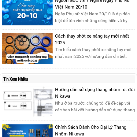
Nguồn Gốc Và Ý Nghĩa Ngày Phụ Nữ
nghiệm.
Việt Nam 20/10
Ngày Phụ nữ Việt Nam 20/10 là dịp đặc
biệt để tôn vinh những cống hiến và hy
sinh của phụ nữ trong gia đình và xã hội.
Khởi nguồn từ sự ra đời của Hội Phụ nữ
Cách thay phớt xe nâng tay mới nhất
phản đế Việt Nam vào năm 1930, ngày
2025
này không chỉ ghi nhận vai trò quan trọng
Tìm hiểu cách thay phớt xe nâng tay mới
của phụ nữ ...
nhất năm 2025 với hướng dẫn chi tiết.
Đọc ngay để nắm vững quy trình thay
phớt đúng cách, giúp xe nâng hoạt động
hiệu quả và bền lâu!
Tin Xem Nhiều
Hướng dẫn sử dụng thang nhôm rút đôi
Nikawa
Như ở bài trước, chúng tôi đã đề cập với
các bạn bài viết hướng dẫn sử dụng thang
nhôm rút đơn ....
Chính Sách Dành Cho Đại Lý Thang
Nhôm Nikawa