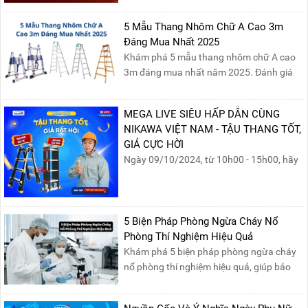
báo lịch nghỉ lễ như sau:Thời gian nghỉ: Từ
Thứ Ba, ngày 29/04/2025 đến hết Chủ
5 Mẫu Thang Nhôm Chữ A Cao 3m
Nhật, ngày 04/05/2025.T...
Đáng Mua Nhất 2025
Khám phá 5 mẫu thang nhôm chữ A cao
3m đáng mua nhất năm 2025. Đánh giá
chất lượng, độ an toàn và giá bán để chọn
sản phẩm phù hợp!
MEGA LIVE SIÊU HẤP DẪN CÙNG
NIKAWA VIỆT NAM - TẬU THANG TỐT,
GIÁ CỰC HỜI
Ngày 09/10/2024, từ 10h00 - 15h00, hãy
cùng tham gia buổi Livestream của
Nikawa Việt Nam để nhận ngay những
phần quà siêu hấp dẫn và mua sắm
những sản phẩm thang chính hãng với
5 Biện Pháp Phòng Ngừa Cháy Nổ
mức giá không thể tốt hơn!Tham gia
Phòng Thí Nghiệm Hiệu Quả
Mega Live, bạn sẽ nhận được gì?...
Khám phá 5 biện pháp phòng ngừa cháy
nổ phòng thí nghiệm hiệu quả, giúp bảo
đảm an toàn cho nhân viên, thiết bị và tài
sản, giảm thiểu nguy cơ cháy nổ phòng thí