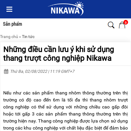
Menu
Menu
Sản
Sản
phẩm
phẩm
0
Sản phẩm
Trang chủ
»
Tin tức
TRANG
TRANG
CHỦ
CHỦ
Những điều cần lưu ý khi sử dụng
THANG
THANG
thang trượt công nghiệp Nikawa
NHÔM
NHÔM
Thứ Ba, 02/08/2022 | 11:19 GMT+7
XE
THANG
ĐẨY
NHÔM
HÀNG
RÚT
Nếu như các sản phẩm thang nhôm thông thường trên thị
BỘ
THANG
DÂY
NHÔM
trường có độ cao đến 6m là tối đa thì thang nhôm trượt
THOÁT
GIA
công nghiệp có thể sử dụng với những chiều cao gấp đôi
HIỂM
ĐÌNH
TỰ
hoặc tới gấp 3 các sản phẩm thang thông thường trên thị
ĐỘNG
THANG
trường hiện nay. Thang công nghiệp được lựa chọn sử dụng
NHÔM
trong các khu công nghiệp với chất liệu đặc biệt để đảm bảo
XE
GẤP