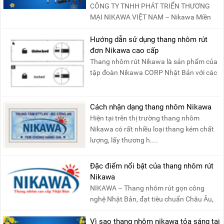
CÔNG TY TNHH PHÁT TRIỂN THƯƠNG
MẠI NIKAWA VIỆT NAM – Nikawa Miền
Bắc: Số 19, Đường Trung ....
Hướng dẫn sử dụng thang nhôm rút
đơn Nikawa cao cấp
Thang nhôm rút Nikawa là sản phẩm của
tập đoàn Nikawa CORP Nhật Bản với các
tính năng an toàn, ....
Cách nhận dạng thang nhôm Nikawa
Hiện tại trên thị trường thang nhôm
Nikawa có rất nhiều loại thang kém chất
lượng, lấy thương h....
Đặc điểm nổi bật của thang nhôm rút
Nikawa
NIKAWA – Thang nhôm rút gọn công
nghệ Nhật Bản, đạt tiêu chuẩn Châu Âu,
đảm bảo sự an toàn tuy....
Vì sao thang nhôm nikawa tỏa sáng tại