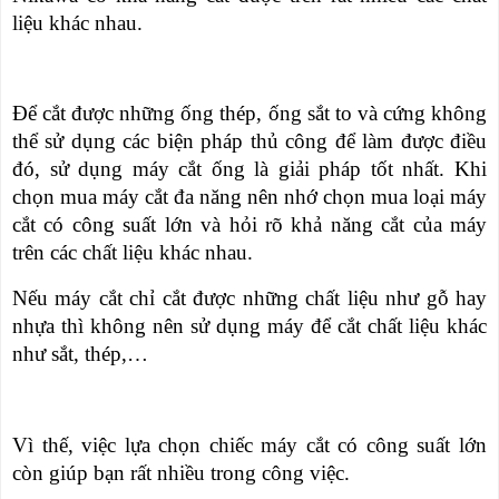
RẢNH
HỆ
liệu khác nhau.
TAY
XE
ĐẨY
HÀNG
Để cắt được những ống thép, ống sắt to và cứng không
thể sử dụng các biện pháp thủ công để làm được điều
BỘ
đó, sử dụng máy cắt ống là giải pháp tốt nhất. Khi
DÂY
THOÁT
chọn mua máy cắt đa năng nên nhớ chọn mua loại máy
HIỂM
cắt có công suất lớn và hỏi rõ khả năng cắt của máy
TỰ
ĐỘNG
trên các chất liệu khác nhau.
XE
Nếu máy cắt chỉ cắt được những chất liệu như gỗ hay
NÂNG
nhựa thì không nên sử dụng máy để cắt chất liệu khác
TAY
như sắt, thép,…
Vì thế, việc lựa chọn chiếc máy cắt có công suất lớn
còn giúp bạn rất nhiều trong công việc.