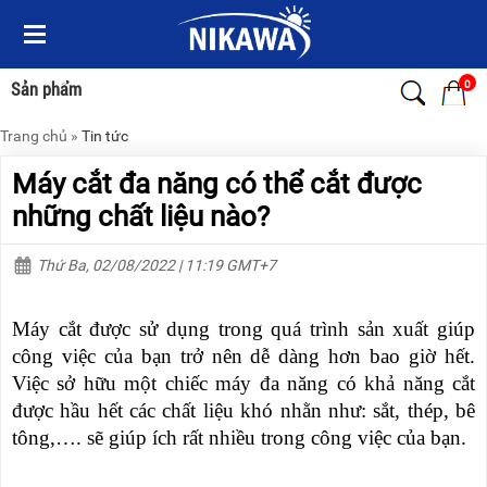
Menu
Menu
Sản
Sản
phẩm
phẩm
0
Sản phẩm
Trang chủ
»
Tin tức
TRANG
TRANG
CHỦ
CHỦ
Máy cắt đa năng có thể cắt được
THANG
THANG
những chất liệu nào?
NHÔM
NHÔM
Thứ Ba, 02/08/2022 | 11:19 GMT+7
XE
THANG
ĐẨY
NHÔM
HÀNG
RÚT
Máy cắt được sử dụng trong quá trình sản xuất giúp
BỘ
THANG
công việc của bạn trở nên dễ dàng hơn bao giờ hết.
DÂY
NHÔM
Việc sở hữu một chiếc máy đa năng có khả năng cắt
THOÁT
GIA
HIỂM
ĐÌNH
được hầu hết các chất liệu khó nhằn như: sắt, thép, bê
TỰ
tông,…. sẽ giúp ích rất nhiều trong công việc của bạn.
ĐỘNG
THANG
NHÔM
XE
GẤP