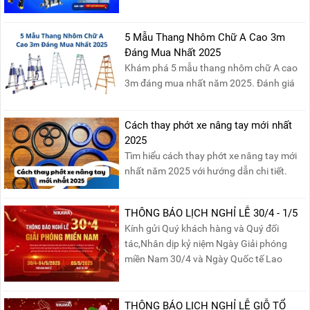
Nikawa Việt Nam để nhận ngay những
phần quà siêu hấp dẫn và mua sắm
những sản phẩm thang chính hãng với
5 Mẫu Thang Nhôm Chữ A Cao 3m
mức giá không thể tốt hơn!Tham gia
Đáng Mua Nhất 2025
Mega Live, bạn sẽ nhận được gì?...
Khám phá 5 mẫu thang nhôm chữ A cao
3m đáng mua nhất năm 2025. Đánh giá
chất lượng, độ an toàn và giá bán để chọn
sản phẩm phù hợp!
Cách thay phớt xe nâng tay mới nhất
2025
Tìm hiểu cách thay phớt xe nâng tay mới
nhất năm 2025 với hướng dẫn chi tiết.
Đọc ngay để nắm vững quy trình thay
phớt đúng cách, giúp xe nâng hoạt động
THÔNG BÁO LỊCH NGHỈ LỄ 30/4 - 1/5
hiệu quả và bền lâu!
Kính gửi Quý khách hàng và Quý đối
tác,Nhân dịp kỷ niệm Ngày Giải phóng
miền Nam 30/4 và Ngày Quốc tế Lao
động 1/5, Nikawa xin trân trọng thông
báo lịch nghỉ lễ như sau:Thời gian nghỉ: Từ
Thứ Ba, ngày 29/04/2025 đến hết Chủ
THÔNG BÁO LỊCH NGHỈ LỄ GIỖ TỔ