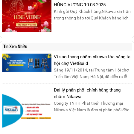
Nhật, ngày 04/05/2025.T...
HÙNG VƯƠNG 10-03-2025
Kính gửi Quý Khách hàng,Nikawa xin trân
trọng thông báo tới Quý Khách hàng lịch
nghỉ lễ Giỗ Tổ Hùng Vương 10/03 như
sau:Thời gian nghỉ lễ: Thứ Hai, ngày
07/04/2025, nhằm ngày Giỗ Tổ Hùng
Vương – dịp để tưởng nhớ công ơn dựng
Tin Xem Nhiều
nước của các Vua Hùng....
Vì sao thang nhôm nikawa tỏa sáng tại
hội chợ VietBuild
Sáng 19/11/2014, tại Trung tâm Hội chợ
Triển lãm Việt Nam, Hà Nội, đã diễn ra lễ
khai mạc “Triể....
Đại lý phân phối chính hãng thang
nhôm Nikawa
Công ty TNHH Phát triển Thương mại
Nikawa Việt Nam là đơn vị phân phối độc
quyền sản phẩm thang....