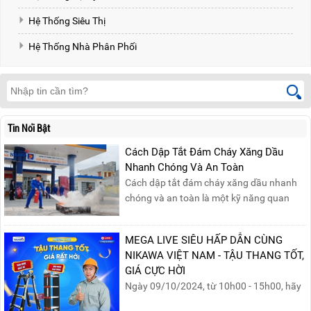
Hệ Thống Siêu Thị
Hệ Thống Nhà Phân Phối
Tin Nổi Bật
Cách Dập Tắt Đám Cháy Xăng Dầu
Nhanh Chóng Và An Toàn
Cách dập tắt đám cháy xăng dầu nhanh
chóng và an toàn là một kỹ năng quan
trọng trong phòng cháy chữa cháy. Đám
cháy xăng dầu rất dễ lan rộng và gây thiệt
MEGA LIVE SIÊU HẤP DẪN CÙNG
hại nghiêm trọng nếu không được xử lý kịp
NIKAWA VIỆT NAM - TẬU THANG TỐT,
thời. Vì vậy, việc hiểu rõ các phương pháp
GIÁ CỰC HỜI
dập tắt...
Ngày 09/10/2024, từ 10h00 - 15h00, hãy
cùng tham gia buổi Livestream của