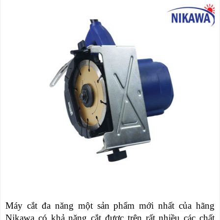
NÂNG
(THANG
TAY
RÚT
LỒNG)
VIDEO
THANG
CÁCH
TIN
ĐIỆN
TỨC
THANG
BÁO
NHÔM
CHÍ
CHỮ
NÓI
A
VỀ
NIKAWA
THANG
NHÔM
GIỚI
CÔNG
THIỆU
NGHIỆP
ĐẠI
THANG
LÝ
NHÔM
GIÀN
GIÁO
BẢO
HÀNH
Máy cắt đa năng một sản phẩm mới nhất của hãng
VÁN
THANG
Nikawa có khả năng cắt được trên rất nhiều các chất
LIÊN