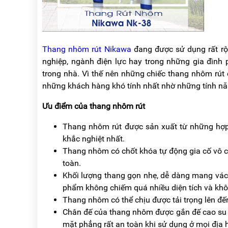
RẢNH
HỆ
TAY
XE
ĐẨY
Thang nhôm rút Nikawa
đang được sử dụng rất rộ
HÀNG
nghiệp, ngành điện lực hay trong những gia đình p
BỘ
trong nhà. Vì thế nên những chiếc thang nhôm rút
DÂY
những khách hàng khó tính nhất nhờ những tính nă
THOÁT
HIỂM
TỰ
Ưu điểm của thang nhôm rút
ĐỘNG
Thang nhôm rút được sản xuất từ những hợp k
XE
khắc nghiệt nhất.
NÂNG
TAY
Thang nhôm có chốt khóa tự động gia cố vô c
toàn.
Khối lượng thang gọn nhẹ, dễ dàng mang vác 
phẩm không chiếm quá nhiều diện tích và khô
Thang nhôm có thể chịu được tải trọng lên đế
Chân đế của thang nhôm được gắn đế cao su ch
mặt phẳng rất an toàn khi sử dụng ở mọi địa 