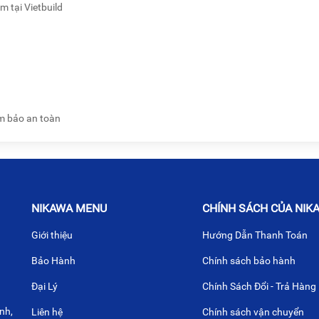
 tại Vietbuild
m bảo an toàn
NIKAWA MENU
CHÍNH SÁCH CỦA NIK
Giới thiệu
Hướng Dẫn Thanh Toán
Bảo Hành
Chính sách bảo hành
Đại Lý
Chính Sách Đổi - Trả Hàng
nh,
Liên hệ
Chính sách vận chuyển