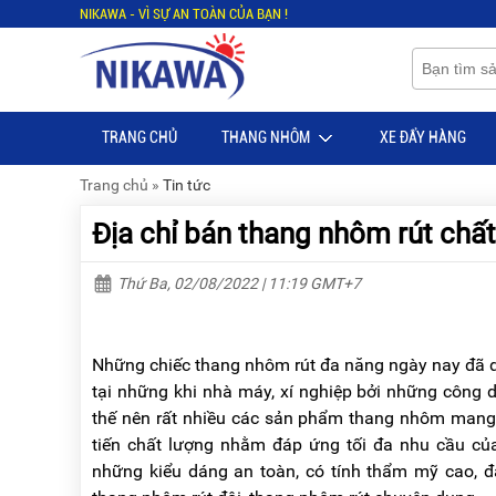
NIKAWA - VÌ SỰ AN TOÀN CỦA BẠN !
Menu
Menu
Sản
Sản
phẩm
phẩm
TRANG CHỦ
THANG NHÔM
XE ĐẨY HÀNG
TRANG
TRANG
CHỦ
CHỦ
Trang chủ
»
Tin tức
THANG
THANG
Địa chỉ bán thang nhôm rút chấ
NHÔM
NHÔM
XE
THANG
Thứ Ba, 02/08/2022 | 11:19 GMT+7
ĐẨY
NHÔM
HÀNG
RÚT
BỘ
THANG
Những chiếc thang nhôm rút đa năng ngày nay đã dầ
DÂY
NHÔM
tại những khi nhà máy, xí nghiệp bởi những công 
THOÁT
GIA
HIỂM
ĐÌNH
thế nên rất nhiều các sản phẩm thang nhôm mang 
TỰ
tiến chất lượng nhằm đáp ứng tối đa nhu cầu của 
ĐỘNG
THANG
những kiểu dáng an toàn, có tính thẩm mỹ cao, 
NHÔM
XE
GẤP