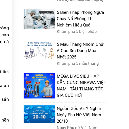
niệm Ngày Giải phóng miền
Nam 30/4 và Ngày Quốc tế
5 Biện Pháp Phòng Ngừa
Lao động 1/5, Nikawa xin
Cháy Nổ Phòng Thí
trân trọng thông báo lịch
Nghiệm Hiệu Quả
 công
nghỉ lễ như sau:Thời gian
Khám phá 5 biện pháp
n cao
nghỉ: Từ Thứ Ba, ngày
phòng ngừa cháy nổ phòng
ến cả
29/04/2025 đến hết Chủ
thí nghiệm hiệu quả, giúp
5 Mẫu Thang Nhôm Chữ
Nhật, ngày 04/05/2025.T...
bảo đảm an toàn cho nhân
A Cao 3m Đáng Mua
viên, thiết bị và tài sản,
Nhất 2025
giảm thiểu nguy cơ cháy nổ
Khám phá 5 mẫu thang
phòng thí nghiệm.
nhôm chữ A cao 3m đáng
 tiết
mua nhất năm 2025. Đánh
MEGA LIVE SIÊU HẤP
giá chất lượng, độ an toàn
DẪN CÙNG NIKAWA VIỆT
và an
và giá bán để chọn sản
NAM - TẬU THANG TỐT,
phẩm phù hợp!
GIÁ CỰC HỜI
t sản
Ngày 09/10/2024, từ
10h00 - 15h00, hãy cùng
Nguồn Gốc Và Ý Nghĩa
tham gia buổi Livestream
Ngày Phụ Nữ Việt Nam
n nền
của Nikawa Việt Nam để
20/10
nhận ngay những phần quà
Ngày Phụ nữ Việt Nam