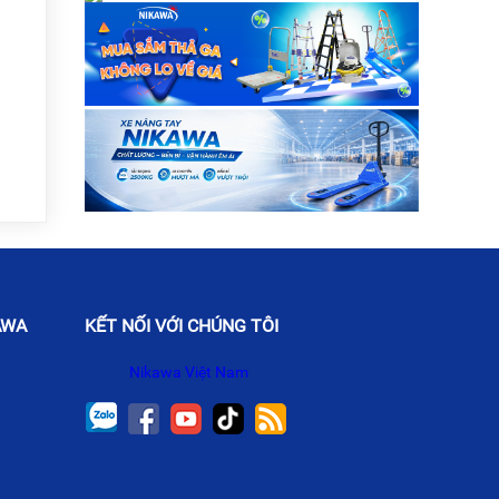
khai mạc “Triể....
AWA
KẾT NỐI VỚI CHÚNG TÔI
Nikawa Việt Nam