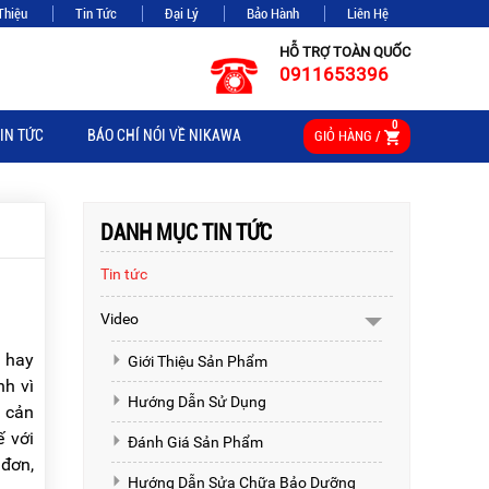
Thiệu
Tin Tức
Đại Lý
Bảo Hành
Liên Hệ
HỖ TRỢ TOÀN QUỐC
0911653396
0
IN TỨC
BÁO CHÍ NÓI VỀ NIKAWA
GIỎ HÀNG /
DANH MỤC TIN TỨC
Tin tức
Video
g hay
Giới Thiệu Sản Phẩm
nh vì
Hướng Dẫn Sử Dụng
g cản
ế với
Đánh Giá Sản Phẩm
đơn,
Hướng Dẫn Sửa Chữa Bảo Dưỡng