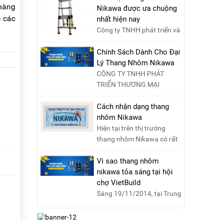
hàng
Nikawa được ưa chuộng
c các
nhất hiện nay
Công ty TNHH phát triển và
thương mại Nikawa Việt
Nam xin kính chào quý
Chính Sách Dành Cho Đại
khách ! Hiện tại công t....
Lý Thang Nhôm Nikawa
CÔNG TY TNHH PHÁT
TRIỂN THƯƠNG MẠI
NIKAWA VIỆT NAM –
Nikawa Miền Bắc: Số 19,
Cách nhận dạng thang
Đường Trung ....
nhôm Nikawa
Hiện tại trên thị trường
thang nhôm Nikawa có rất
nhiều loại thang kém chất
lượng, lấy thương h....
Vì sao thang nhôm
nikawa tỏa sáng tại hội
chợ VietBuild
Sáng 19/11/2014, tại Trung
tâm Hội chợ Triển lãm Việt
Nam, Hà Nội, đã diễn ra lễ