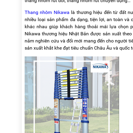
thang nhôm rút đôi, thang nhôm rút chuyên dụng…
NÂNG
(THANG
TAY
RÚT
Thang nhôm Nikawa
là thương hiệu đến từ đất nư
LỒNG)
nhiều loại sản phẩm đa dạng, tiện lợi, an toàn v
VIDEO
THANG
khác nhau giúp khách hàng thoải mái lựa chọn 
CÁCH
TIN
Nikawa thương hiệu Nhật Bản được sản xuất theo c
ĐIỆN
TỨC
năm nghiên cứu và đổi mới mang đến cho người ti
THANG
sản xuất khắt khe đạt tiêu chuẩn Châu Âu và quốc t
BÁO
NHÔM
CHÍ
CHỮ
NÓI
A
VỀ
NIKAWA
THANG
NHÔM
GIỚI
CÔNG
THIỆU
NGHIỆP
ĐẠI
THANG
LÝ
NHÔM
GIÀN
GIÁO
BẢO
HÀNH
VÁN
THANG
LIÊN