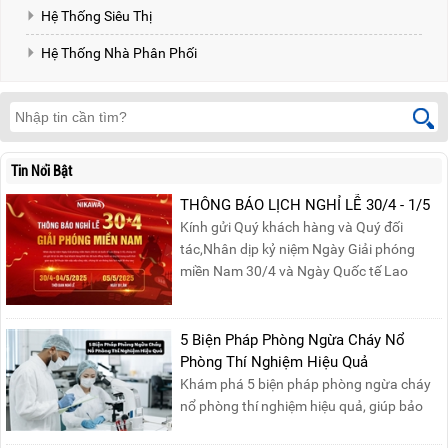
Hệ Thống Siêu Thị
Hệ Thống Nhà Phân Phối
Tin Nổi Bật
THÔNG BÁO LỊCH NGHỈ LỄ 30/4 - 1/5
Kính gửi Quý khách hàng và Quý đối
tác,Nhân dịp kỷ niệm Ngày Giải phóng
miền Nam 30/4 và Ngày Quốc tế Lao
động 1/5, Nikawa xin trân trọng thông
báo lịch nghỉ lễ như sau:Thời gian nghỉ: Từ
Thứ Ba, ngày 29/04/2025 đến hết Chủ
5 Biện Pháp Phòng Ngừa Cháy Nổ
Nhật, ngày 04/05/2025.T...
Phòng Thí Nghiệm Hiệu Quả
Khám phá 5 biện pháp phòng ngừa cháy
nổ phòng thí nghiệm hiệu quả, giúp bảo
đảm an toàn cho nhân viên, thiết bị và tài