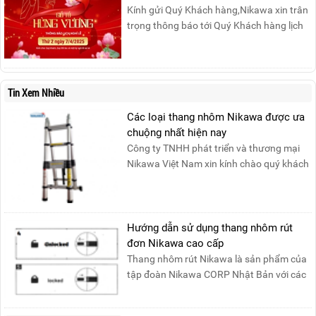
Kính gửi Quý Khách hàng,Nikawa xin trân
trọng thông báo tới Quý Khách hàng lịch
nghỉ lễ Giỗ Tổ Hùng Vương 10/03 như
sau:Thời gian nghỉ lễ: Thứ Hai, ngày
07/04/2025, nhằm ngày Giỗ Tổ Hùng
Vương – dịp để tưởng nhớ công ơn dựng
Tin Xem Nhiều
nước của các Vua Hùng....
Các loại thang nhôm Nikawa được ưa
chuộng nhất hiện nay
Công ty TNHH phát triển và thương mại
Nikawa Việt Nam xin kính chào quý khách
! Hiện tại công t....
Hướng dẫn sử dụng thang nhôm rút
đơn Nikawa cao cấp
Thang nhôm rút Nikawa là sản phẩm của
tập đoàn Nikawa CORP Nhật Bản với các
tính năng an toàn, ....