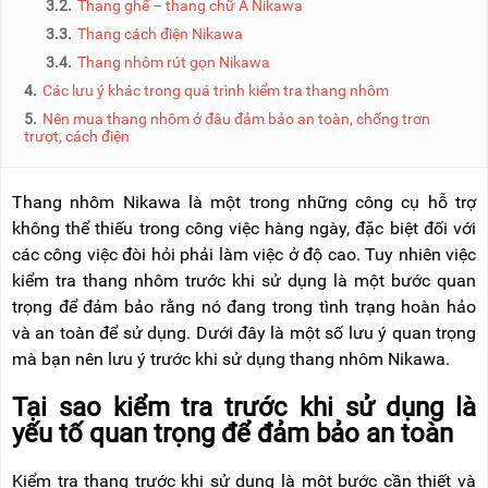
3.2.
Thang ghế – thang chữ A Nikawa
NÂNG
(THANG
TAY
RÚT
3.3.
Thang cách điện Nikawa
LỒNG)
3.4.
Thang nhôm rút gọn Nikawa
VIDEO
4.
Các lưu ý khác trong quá trình kiểm tra thang nhôm
THANG
CÁCH
TIN
5.
Nên mua thang nhôm ở đâu đảm bảo an toàn, chống trơn
ĐIỆN
TỨC
trượt, cách điện
THANG
BÁO
NHÔM
CHÍ
Thang nhôm Nikawa là một trong những công cụ hỗ trợ
CHỮ
NÓI
A
không thể thiếu trong công việc hàng ngày, đặc biệt đối với
VỀ
NIKAWA
các công việc đòi hỏi phải làm việc ở độ cao. Tuy nhiên việc
THANG
kiểm tra thang nhôm trước khi sử dụng là một bước quan
NHÔM
GIỚI
CÔNG
trọng để đảm bảo rằng nó đang trong tình trạng hoàn hảo
THIỆU
NGHIỆP
và an toàn để sử dụng. Dưới đây là một số lưu ý quan trọng
ĐẠI
mà bạn nên lưu ý trước khi sử dụng thang nhôm Nikawa.
THANG
LÝ
NHÔM
GIÀN
Tại sao kiểm tra trước khi sử dụng là
GIÁO
BẢO
yếu tố quan trọng để đảm bảo an toàn
HÀNH
VÁN
Kiểm tra thang trước khi sử dụng là một bước cần thiết và
THANG
LIÊN