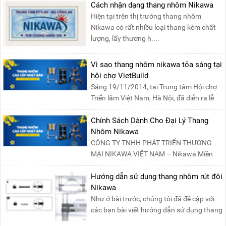
Cách nhận dạng thang nhôm Nikawa
Hiện tại trên thị trường thang nhôm
Nikawa có rất nhiều loại thang kém chất
lượng, lấy thương h....
Vì sao thang nhôm nikawa tỏa sáng tại
hội chợ VietBuild
Sáng 19/11/2014, tại Trung tâm Hội chợ
Triển lãm Việt Nam, Hà Nội, đã diễn ra lễ
khai mạc “Triể....
Chính Sách Dành Cho Đại Lý Thang
Nhôm Nikawa
CÔNG TY TNHH PHÁT TRIỂN THƯƠNG
MẠI NIKAWA VIỆT NAM – Nikawa Miền
Bắc: Số 19, Đường Trung ....
Hướng dẫn sử dụng thang nhôm rút đôi
Nikawa
Như ở bài trước, chúng tôi đã đề cập với
các bạn bài viết hướng dẫn sử dụng thang
nhôm rút đơn ....