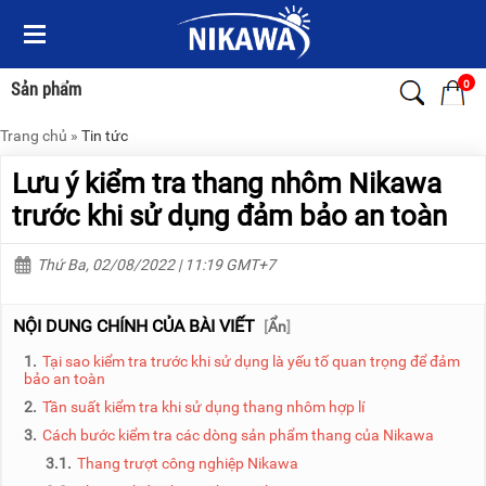
Menu
Menu
Sản
Sản
phẩm
phẩm
0
Sản phẩm
Trang chủ
»
Tin tức
TRANG
TRANG
CHỦ
CHỦ
Lưu ý kiểm tra thang nhôm Nikawa
THANG
THANG
trước khi sử dụng đảm bảo an toàn
NHÔM
NHÔM
Thứ Ba, 02/08/2022 | 11:19 GMT+7
XE
THANG
ĐẨY
NHÔM
HÀNG
RÚT
NỘI DUNG CHÍNH CỦA BÀI VIẾT
[
Ẩn
]
BỘ
THANG
1.
Tại sao kiểm tra trước khi sử dụng là yếu tố quan trọng để đảm
DÂY
NHÔM
bảo an toàn
THOÁT
GIA
HIỂM
ĐÌNH
2.
Tần suất kiểm tra khi sử dụng thang nhôm hợp lí
TỰ
3.
Cách bước kiểm tra các dòng sản phẩm thang của Nikawa
ĐỘNG
THANG
NHÔM
3.1.
Thang trượt công nghiệp Nikawa
XE
GẤP