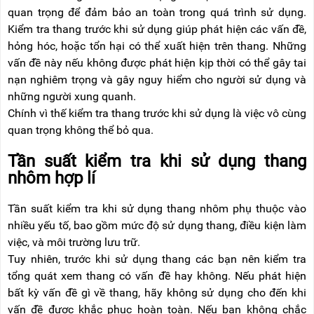
RẢNH
HỆ
quan trọng để đảm bảo an toàn trong quá trình sử dụng.
TAY
Kiểm tra thang trước khi sử dụng giúp phát hiện các vấn đề,
hỏng hóc, hoặc tổn hại có thể xuất hiện trên thang. Những
XE
ĐẨY
vấn đề này nếu không được phát hiện kịp thời có thể gây tai
HÀNG
nạn nghiêm trọng và gây nguy hiểm cho người sử dụng và
những người xung quanh.
BỘ
DÂY
Chính vì thế kiểm tra thang trước khi sử dụng là việc vô cùng
THOÁT
quan trọng không thể bỏ qua.
HIỂM
TỰ
ĐỘNG
Tần suất kiểm tra khi sử dụng thang
nhôm hợp lí
XE
NÂNG
TAY
Tần suất kiểm tra khi sử dụng thang nhôm phụ thuộc vào
nhiều yếu tố, bao gồm mức độ sử dụng thang, điều kiện làm
việc, và môi trường lưu trữ.
Tuy nhiên, trước khi sử dụng thang các bạn nên kiểm tra
tổng quát xem thang có vấn đề hay không. Nếu phát hiện
bất kỳ vấn đề gì về thang, hãy không sử dụng cho đến khi
vấn đề được khắc phục hoàn toàn. Nếu bạn không chắc