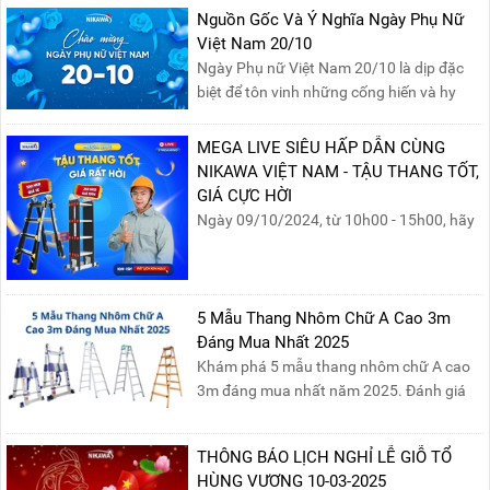
sản, giảm thiểu nguy cơ cháy nổ phòng thí
Nguồn Gốc Và Ý Nghĩa Ngày Phụ Nữ
nghiệm.
Việt Nam 20/10
Ngày Phụ nữ Việt Nam 20/10 là dịp đặc
biệt để tôn vinh những cống hiến và hy
sinh của phụ nữ trong gia đình và xã hội.
Khởi nguồn từ sự ra đời của Hội Phụ nữ
MEGA LIVE SIÊU HẤP DẪN CÙNG
phản đế Việt Nam vào năm 1930, ngày
NIKAWA VIỆT NAM - TẬU THANG TỐT,
này không chỉ ghi nhận vai trò quan trọng
GIÁ CỰC HỜI
của phụ nữ ...
Ngày 09/10/2024, từ 10h00 - 15h00, hãy
cùng tham gia buổi Livestream của
Nikawa Việt Nam để nhận ngay những
phần quà siêu hấp dẫn và mua sắm
những sản phẩm thang chính hãng với
5 Mẫu Thang Nhôm Chữ A Cao 3m
mức giá không thể tốt hơn!Tham gia
Đáng Mua Nhất 2025
Mega Live, bạn sẽ nhận được gì?...
Khám phá 5 mẫu thang nhôm chữ A cao
3m đáng mua nhất năm 2025. Đánh giá
chất lượng, độ an toàn và giá bán để chọn
sản phẩm phù hợp!
THÔNG BÁO LỊCH NGHỈ LỄ GIỖ TỔ
HÙNG VƯƠNG 10-03-2025