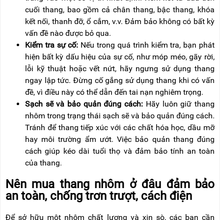
cuối thang, bao gồm cả chân thang, bậc thang, khóa
kết nối, thanh đỡ, ổ cắm, v.v. Đảm bảo không có bất kỳ
vấn đề nào được bỏ qua.
Kiểm tra sự cố:
Nếu trong quá trình kiểm tra, bạn phát
hiện bất kỳ dấu hiệu của sự cố, như móp méo, gãy rời,
lỗi kỹ thuật hoặc vết nứt, hãy ngưng sử dụng thang
ngay lập tức. Đừng cố gắng sử dụng thang khi có vấn
đề, vì điều này có thể dẫn đến tai nạn nghiêm trọng.
Sạch sẽ và bảo quản đúng cách:
Hãy luôn giữ thang
nhôm trong trạng thái sạch sẽ và bảo quản đúng cách.
Tránh để thang tiếp xúc với các chất hóa học, dầu mỡ
hay môi trường ẩm ướt. Việc bảo quản thang đúng
cách giúp kéo dài tuổi thọ và đảm bảo tính an toàn
của thang.
Nên mua thang nhôm ở đâu đảm bảo
an toàn, chống trơn trượt, cách điện
Để sở hữu một nhôm chất lượng và xịn sò, các bạn cần