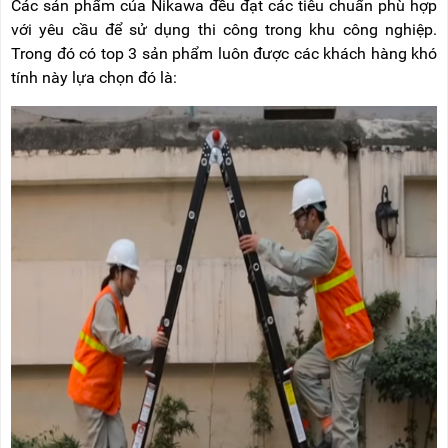
Các sản phẩm của Nikawa đều đạt các tiêu chuẩn phù hợp
NÂNG
(THANG
TAY
RÚT
với yêu cầu để sử dụng thi công trong khu công nghiệp.
LỒNG)
Trong đó có top 3 sản phẩm luôn được các khách hàng khó
VIDEO
tính này lựa chọn đó là:
THANG
CÁCH
TIN
ĐIỆN
TỨC
THANG
BÁO
NHÔM
CHÍ
CHỮ
NÓI
A
VỀ
NIKAWA
THANG
NHÔM
GIỚI
CÔNG
THIỆU
NGHIỆP
ĐẠI
THANG
LÝ
NHÔM
GIÀN
GIÁO
BẢO
HÀNH
VÁN
THANG
LIÊN