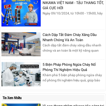
NIKAWA VIỆT NAM - TẬU THANG TỐT,
GIÁ CỰC HỜI
Ngày 09/10/2024, từ 10h00 - 15h00, hãy
cùng tham gia buổi Livestream của
Nikawa Việt Nam để nhận ngay những
phần quà siêu hấp dẫn và mua sắm
những sản phẩm thang chính hãng với
Cách Dập Tắt Đám Cháy Xăng Dầu
mức giá không thể tốt hơn!Tham gia
Nhanh Chóng Và An Toàn
Mega Live, bạn sẽ nhận được gì?...
Cách dập tắt đám cháy xăng dầu nhanh
chóng và an toàn là một kỹ năng quan
trọng trong phòng cháy chữa cháy. Đám
cháy xăng dầu rất dễ lan rộng và gây thiệt
5 Biện Pháp Phòng Ngừa Cháy Nổ
hại nghiêm trọng nếu không được xử lý kịp
Phòng Thí Nghiệm Hiệu Quả
thời. Vì vậy, việc hiểu rõ các phương pháp
Khám phá 5 biện pháp phòng ngừa cháy
dập tắt...
nổ phòng thí nghiệm hiệu quả, giúp bảo
đảm an toàn cho nhân viên, thiết bị và tài
sản, giảm thiểu nguy cơ cháy nổ phòng thí
nghiệm.
Tin Xem Nhiều