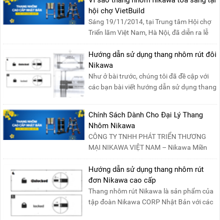
Vì sao thang nhôm nikawa tỏa sáng tại
hội chợ VietBuild
Sáng 19/11/2014, tại Trung tâm Hội chợ
Triển lãm Việt Nam, Hà Nội, đã diễn ra lễ
khai mạc “Triể....
Hướng dẫn sử dụng thang nhôm rút đôi
Nikawa
Như ở bài trước, chúng tôi đã đề cập với
các bạn bài viết hướng dẫn sử dụng thang
nhôm rút đơn ....
Chính Sách Dành Cho Đại Lý Thang
Nhôm Nikawa
CÔNG TY TNHH PHÁT TRIỂN THƯƠNG
MẠI NIKAWA VIỆT NAM – Nikawa Miền
Bắc: Số 19, Đường Trung ....
Hướng dẫn sử dụng thang nhôm rút
đơn Nikawa cao cấp
Thang nhôm rút Nikawa là sản phẩm của
tập đoàn Nikawa CORP Nhật Bản với các
tính năng an toàn, ....