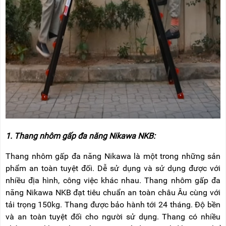
RẢNH
HỆ
TAY
XE
ĐẨY
HÀNG
BỘ
DÂY
THOÁT
HIỂM
TỰ
ĐỘNG
XE
1. Thang nhôm gấp đa năng Nikawa NKB:
NÂNG
TAY
Thang nhôm gấp đa năng Nikawa là một trong những sản
phẩm an toàn tuyệt đối. Dễ sử dụng và sử dụng được với
nhiều địa hình, công việc khác nhau. Thang nhôm gấp đa
năng Nikawa NKB đạt tiêu chuẩn an toàn châu Âu cùng với
tải trọng 150kg. Thang được bảo hành tới 24 tháng. Độ bền
và an toàn tuyệt đối cho người sử dụng. Thang có nhiều