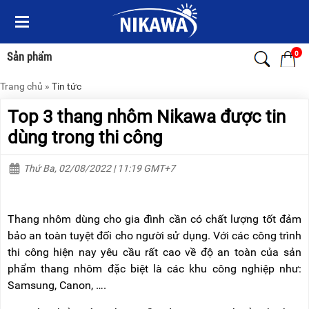
Menu
Menu
Sản
Sản
phẩm
phẩm
0
Sản phẩm
Trang chủ
»
Tin tức
TRANG
TRANG
CHỦ
CHỦ
Top 3 thang nhôm Nikawa được tin
THANG
THANG
dùng trong thi công
NHÔM
NHÔM
Thứ Ba, 02/08/2022 | 11:19 GMT+7
XE
THANG
ĐẨY
NHÔM
HÀNG
RÚT
Thang nhôm dùng cho gia đình cần có chất lượng tốt đảm
BỘ
THANG
DÂY
NHÔM
bảo an toàn tuyệt đối cho người sử dụng. Với các công trình
THOÁT
GIA
thi công hiện nay yêu cầu rất cao về độ an toàn của sản
HIỂM
ĐÌNH
TỰ
phẩm thang nhôm đặc biệt là các khu công nghiệp như:
ĐỘNG
THANG
Samsung, Canon, ….
NHÔM
XE
GẤP