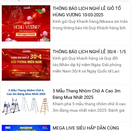
THÔNG BÁO LỊCH NGHỈ LỄ GIỖ TỔ
HÙNG VƯƠNG 10-03-2025
Kính gửi Quý Khách hàng,Nikawa xin trân
trọng thông báo tới Quý Khách hàng lịch
nghỉ lễ Giỗ Tổ Hùng Vương 10/03 như
sau:Thời gian nghỉ lễ: Thứ Hai, ngày
07/04/2025, nhằm ngày Giỗ Tổ Hùng
THÔNG BÁO LỊCH NGHỈ LỄ 30/4 - 1/5
Vương – dịp để tưởng nhớ công ơn dựng
Kính gửi Quý khách hàng và Quý đối
nước của các Vua Hùng....
tác,Nhân dịp kỷ niệm Ngày Giải phóng
miền Nam 30/4 và Ngày Quốc tế Lao
động 1/5, Nikawa xin trân trọng thông
báo lịch nghỉ lễ như sau:Thời gian nghỉ: Từ
Thứ Ba, ngày 29/04/2025 đến hết Chủ
5 Mẫu Thang Nhôm Chữ A Cao 3m
Nhật, ngày 04/05/2025.T...
Đáng Mua Nhất 2025
Khám phá 5 mẫu thang nhôm chữ A cao
3m đáng mua nhất năm 2025. Đánh giá
chất lượng, độ an toàn và giá bán để chọn
sản phẩm phù hợp!
MEGA LIVE SIÊU HẤP DẪN CÙNG