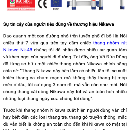
RẢNH
HỆ
TAY
XE
ĐẨY
Sự tin cậy của người tiêu dùng về thương hiệu Nikawa
HÀNG
Dạo quanh một con đường nhỏ trên tuyến phố đi bộ Hà Nội
BỘ
chiều thứ 7 vừa qua trên tay cầm chiếc
thang nhôm rút
DÂY
THOÁT
Nikawa Nk-48
chúng tôi đã nhận được nhiều sự quan tâm
HIỂM
và khen ngợi của người đi đường. Tại đây, ông Võ Đức Dũng
TỰ
ĐỘNG
đã từng sở hữu một chiếc thang nhôm Nikawa chính hãng
chia sẻ: “Thang Nikawa này bền lắm có nhiều lần tôi sơ xuất
XE
khiến thang va chạm mạnh mà không thấy thang bị móp
NÂNG
méo ở đâu, tôi sử dụng 3 năm rồi mà vẫn còn như mới. Nói
TAY
chung thang cái dòng Nikawa này tốt và an toàn hơn nhiều
những loại thang ngày xưa chúng tôi dùng”.
Trước khi thang nhôm Nikawa xuất hiện người dùng vẫn chỉ
hay biết đến các loại thang tre, thang gỗ truyền thống, mặc
dù vẫn biết là không an toàn cho đến khi Nikawa có mặt tại