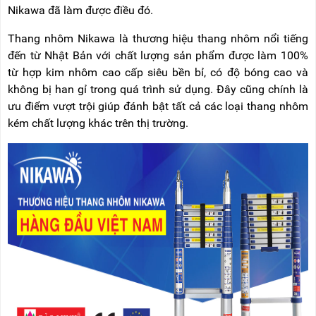
NÂNG
(THANG
Nikawa đã làm được điều đó.
TAY
RÚT
LỒNG)
Thang nhôm Nikawa là thương hiệu thang nhôm nổi tiếng
VIDEO
đến từ Nhật Bản với chất lượng sản phẩm được làm 100%
THANG
CÁCH
từ hợp kim nhôm cao cấp siêu bền bỉ, có độ bóng cao và
TIN
ĐIỆN
TỨC
không bị han gỉ trong quá trình sử dụng. Đây cũng chính là
ưu điểm vượt trội giúp đánh bật tất cả các loại thang nhôm
THANG
BÁO
NHÔM
kém chất lượng khác trên thị trường.
CHÍ
CHỮ
NÓI
A
VỀ
NIKAWA
THANG
NHÔM
GIỚI
CÔNG
THIỆU
NGHIỆP
ĐẠI
THANG
LÝ
NHÔM
GIÀN
GIÁO
BẢO
HÀNH
VÁN
THANG
LIÊN