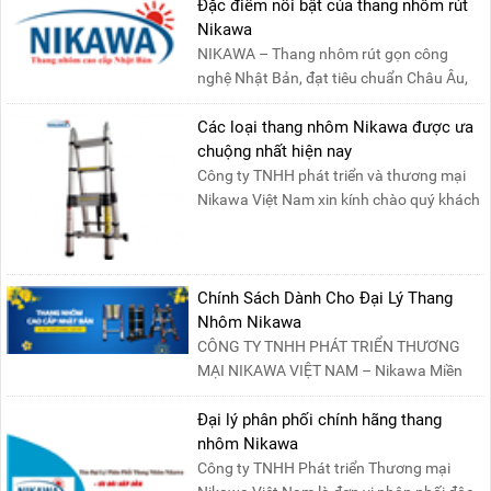
Đặc điểm nổi bật của thang nhôm rút
Nikawa
NIKAWA – Thang nhôm rút gọn công
nghệ Nhật Bản, đạt tiêu chuẩn Châu Âu,
đảm bảo sự an toàn tuy....
Các loại thang nhôm Nikawa được ưa
chuộng nhất hiện nay
Công ty TNHH phát triển và thương mại
Nikawa Việt Nam xin kính chào quý khách
! Hiện tại công t....
Chính Sách Dành Cho Đại Lý Thang
Nhôm Nikawa
CÔNG TY TNHH PHÁT TRIỂN THƯƠNG
MẠI NIKAWA VIỆT NAM – Nikawa Miền
Bắc: Số 19, Đường Trung ....
Đại lý phân phối chính hãng thang
nhôm Nikawa
Công ty TNHH Phát triển Thương mại