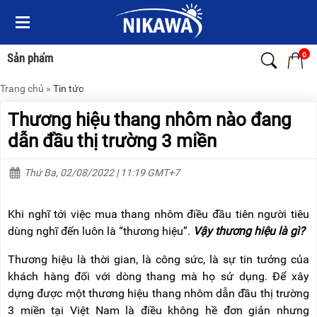
Menu
Menu
Sản
Sản
phẩm
phẩm
0
Sản phẩm
Trang chủ
»
Tin tức
TRANG
TRANG
CHỦ
CHỦ
Thương hiệu thang nhôm nào đang
THANG
THANG
dẫn đầu thị trường 3 miền
NHÔM
NHÔM
Thứ Ba, 02/08/2022 | 11:19 GMT+7
XE
THANG
ĐẨY
NHÔM
HÀNG
RÚT
Khi nghĩ tới việc mua thang nhôm điều đầu tiên người tiêu
BỘ
THANG
dùng nghĩ đến luôn là “thương hiệu”.
Vậy thương hiệu là gì?
DÂY
NHÔM
THOÁT
GIA
Thương hiệu là thời gian, là công sức, là sự tin tưởng của
HIỂM
ĐÌNH
TỰ
khách hàng đối với dòng thang mà họ sử dụng. Để xây
ĐỘNG
THANG
dựng được một thương hiệu thang nhôm dẫn đầu thị trường
NHÔM
3 miền tại Việt Nam là điều không hề đơn giản nhưng
XE
GẤP