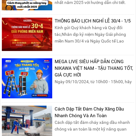
nhất năm 2025 với hướng dẫn chi tiết.
Đọc ngay để nắm vững quy trình thay
phớt đúng cách, giúp xe nâng hoạt động
THÔNG BÁO LỊCH NGHỈ LỄ 30/4 - 1/5
hiệu quả và bền lâu!
Kính gửi Quý khách hàng và Quý đối
tác,Nhân dịp kỷ niệm Ngày Giải phóng
miền Nam 30/4 và Ngày Quốc tế Lao
động 1/5, Nikawa xin trân trọng thông
báo lịch nghỉ lễ như sau:Thời gian nghỉ: Từ
Thứ Ba, ngày 29/04/2025 đến hết Chủ
MEGA LIVE SIÊU HẤP DẪN CÙNG
Nhật, ngày 04/05/2025.T...
NIKAWA VIỆT NAM - TẬU THANG TỐT,
GIÁ CỰC HỜI
Ngày 09/10/2024, từ 10h00 - 15h00, hãy
cùng tham gia buổi Livestream của
Nikawa Việt Nam để nhận ngay những
phần quà siêu hấp dẫn và mua sắm
những sản phẩm thang chính hãng với
Cách Dập Tắt Đám Cháy Xăng Dầu
mức giá không thể tốt hơn!Tham gia
Nhanh Chóng Và An Toàn
Mega Live, bạn sẽ nhận được gì?...
Cách dập tắt đám cháy xăng dầu nhanh
chóng và an toàn là một kỹ năng quan
trọng trong phòng cháy chữa cháy. Đám