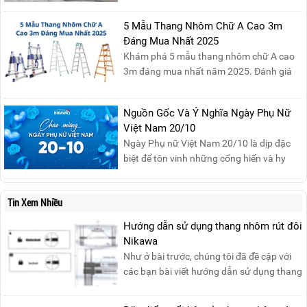
cháy xăng dầu rất dễ lan rộng và gây thiệt
5 Mẫu Thang Nhôm Chữ A Cao 3m
hại nghiêm trọng nếu không được xử lý kịp
Đáng Mua Nhất 2025
thời. Vì vậy, việc hiểu rõ các phương pháp
Khám phá 5 mẫu thang nhôm chữ A cao
dập tắt...
3m đáng mua nhất năm 2025. Đánh giá
chất lượng, độ an toàn và giá bán để chọn
sản phẩm phù hợp!
Nguồn Gốc Và Ý Nghĩa Ngày Phụ Nữ
Việt Nam 20/10
Ngày Phụ nữ Việt Nam 20/10 là dịp đặc
biệt để tôn vinh những cống hiến và hy
sinh của phụ nữ trong gia đình và xã hội.
Khởi nguồn từ sự ra đời của Hội Phụ nữ
Tin Xem Nhiều
phản đế Việt Nam vào năm 1930, ngày
này không chỉ ghi nhận vai trò quan trọng
Hướng dẫn sử dụng thang nhôm rút đôi
của phụ nữ ...
Nikawa
Như ở bài trước, chúng tôi đã đề cập với
các bạn bài viết hướng dẫn sử dụng thang
nhôm rút đơn ....