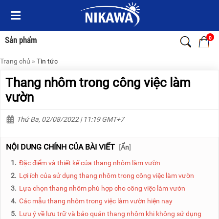
Menu
Menu
Sản
Sản
phẩm
phẩm
0
Sản phẩm
Trang chủ
»
Tin tức
TRANG
TRANG
CHỦ
CHỦ
Thang nhôm trong công việc làm
THANG
THANG
vườn
NHÔM
NHÔM
Thứ Ba, 02/08/2022 | 11:19 GMT+7
XE
THANG
ĐẨY
NHÔM
HÀNG
RÚT
NỘI DUNG CHÍNH CỦA BÀI VIẾT
[
Ẩn
]
BỘ
THANG
1.
Đặc điểm và thiết kế của thang nhôm làm vườn
DÂY
NHÔM
THOÁT
GIA
2.
Lợi ích của sử dụng thang nhôm trong công việc làm vườn
HIỂM
ĐÌNH
3.
Lựa chọn thang nhôm phù hợp cho công việc làm vườn
TỰ
ĐỘNG
THANG
4.
Các mẫu thang nhôm trong việc làm vườn hiện nay
NHÔM
5.
Lưu ý về lưu trữ và bảo quản thang nhôm khi không sử dụng
XE
GẤP