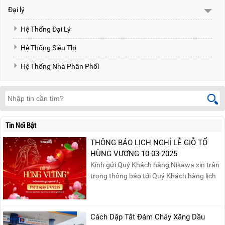
Đại lý
Hệ Thống Đại Lý
Hệ Thống Siêu Thị
Hệ Thống Nhà Phân Phối
Tin Nổi Bật
THÔNG BÁO LỊCH NGHỈ LỄ GIỖ TỔ
HÙNG VƯƠNG 10-03-2025
Kính gửi Quý Khách hàng,Nikawa xin trân
trọng thông báo tới Quý Khách hàng lịch
nghỉ lễ Giỗ Tổ Hùng Vương 10/03 như
sau:Thời gian nghỉ lễ: Thứ Hai, ngày
07/04/2025, nhằm ngày Giỗ Tổ Hùng
Cách Dập Tắt Đám Cháy Xăng Dầu
Vương – dịp để tưởng nhớ công ơn dựng