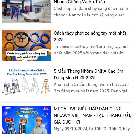
Nhanh Chóng Và An Toàn
nước của các Vua Hùng....
Cách dập tắt đám cháy xăng dầu nhanh
chóng và an toàn là một kỹ năng quan
trọng trong phòng cháy chữa cháy. Đám
cháy xăng dầu rất dễ lan rộng và gây thiệt
Cách thay phớt xe nâng tay mới nhất
hại nghiêm trọng nếu không được xử lý kịp
2025
thời. Vì vậy, việc hiểu rõ các phương pháp
Tìm hiểu cách thay phớt xe nâng tay mới
dập tắt...
nhất năm 2025 với hướng dẫn chi tiết.
Đọc ngay để nắm vững quy trình thay
phớt đúng cách, giúp xe nâng hoạt động
5 Mẫu Thang Nhôm Chữ A Cao 3m
hiệu quả và bền lâu!
Đáng Mua Nhất 2025
Khám phá 5 mẫu thang nhôm chữ A cao
3m đáng mua nhất năm 2025. Đánh giá
chất lượng, độ an toàn và giá bán để chọn
sản phẩm phù hợp!
MEGA LIVE SIÊU HẤP DẪN CÙNG
NIKAWA VIỆT NAM - TẬU THANG TỐT,
GIÁ CỰC HỜI
Ngày 09/10/2024, từ 10h00 - 15h00, hãy