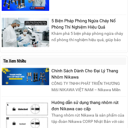
cùng tham gia buổi Livestream của
Nikawa Việt Nam để nhận ngay những
phần quà siêu hấp dẫn và mua sắm
những sản phẩm thang chính hãng với
5 Biện Pháp Phòng Ngừa Cháy Nổ
mức giá không thể tốt hơn!Tham gia
Phòng Thí Nghiệm Hiệu Quả
Mega Live, bạn sẽ nhận được gì?...
Khám phá 5 biện pháp phòng ngừa cháy
nổ phòng thí nghiệm hiệu quả, giúp bảo
đảm an toàn cho nhân viên, thiết bị và tài
sản, giảm thiểu nguy cơ cháy nổ phòng thí
nghiệm.
Tin Xem Nhiều
Chính Sách Dành Cho Đại Lý Thang
Nhôm Nikawa
CÔNG TY TNHH PHÁT TRIỂN THƯƠNG
MẠI NIKAWA VIỆT NAM – Nikawa Miền
Bắc: Số 19, Đường Trung ....
Hướng dẫn sử dụng thang nhôm rút
đơn Nikawa cao cấp
Thang nhôm rút Nikawa là sản phẩm của
tập đoàn Nikawa CORP Nhật Bản với các
tính năng an toàn, ....