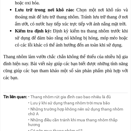
hoặc oxi hóa.
Lưu trữ trong nơi khô ráo:
Chọn một nơi khô ráo và
thoáng mát để lưu trữ thang nhôm. Tránh lưu trữ thang ở nơi
ẩm ướt, có nước hay tiếp xúc trực tiếp với ánh nắng mặt trời.
Kiểm tra định kỳ:
Định kỳ kiểm tra thang nhôm trước khi
sử dụng để đảm bảo rằng nó không bị hỏng, móp méo hoặc
có các lỗi khác có thể ảnh hưởng đến an toàn khi sử dụng.
Thang nhôm làm vườn chắc chắn không thể thiếu của nhiều hộ gia
đình hiện nay. Bài viết này giúp các bạn biết được những tính năng
cũng giúp các bạn tham khảo một số sản phản phẩm phù hợp với
các bạn.
Tin liên quan:
• Thang nhôm rút gia đình cao bao nhiêu là đủ
• Lưu ý khi sử dụng thang nhôm trời mưa bão
• Những trường hợp không nên sử dụng thang nhôm
chữ A
• Những điều cần tránh khi mua thang nhôm thắp
hương
• Có nên mua thang nhôm cũ?