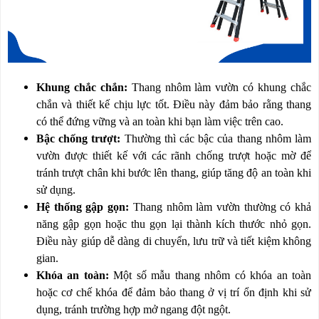
RẢNH
HỆ
TAY
XE
ĐẨY
HÀNG
Khung chắc chắn:
Thang nhôm làm vườn có khung chắc
BỘ
chắn và thiết kế chịu lực tốt. Điều này đảm bảo rằng thang
DÂY
THOÁT
có thể đứng vững và an toàn khi bạn làm việc trên cao.
HIỂM
Bậc chống trượt:
Thường thì các bậc của thang nhôm làm
TỰ
ĐỘNG
vườn được thiết kế với các rãnh chống trượt hoặc mờ để
tránh trượt chân khi bước lên thang, giúp tăng độ an toàn khi
XE
sử dụng.
NÂNG
Hệ thống gập gọn:
Thang nhôm làm vườn thường có khả
TAY
năng gập gọn hoặc thu gọn lại thành kích thước nhỏ gọn.
Điều này giúp dễ dàng di chuyển, lưu trữ và tiết kiệm không
gian.
Khóa an toàn:
Một số mẫu thang nhôm có khóa an toàn
hoặc cơ chế khóa để đảm bảo thang ở vị trí ổn định khi sử
dụng, tránh trường hợp mở ngang đột ngột.