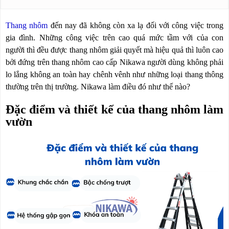
NÂNG
(THANG
TAY
RÚT
LỒNG)
Thang nhôm
đến nay đã không còn xa lạ đối với công việc trong
VIDEO
gia đình. Những công việc trên cao quá mức tầm với của con
THANG
người thì đều được thang nhôm giải quyết mà hiệu quả thì luôn cao
CÁCH
TIN
ĐIỆN
bởi đứng trên thang nhôm cao cấp Nikawa người dùng không phải
TỨC
lo lắng không an toàn hay chênh vênh như những loại thang thông
THANG
BÁO
thường trên thị trường. Nikawa làm điều đó như thế nào?
NHÔM
CHÍ
CHỮ
NÓI
A
Đặc điểm và thiết kế của thang nhôm làm
VỀ
NIKAWA
vườn
THANG
NHÔM
GIỚI
CÔNG
THIỆU
NGHIỆP
ĐẠI
THANG
LÝ
NHÔM
GIÀN
GIÁO
BẢO
HÀNH
VÁN
THANG
LIÊN