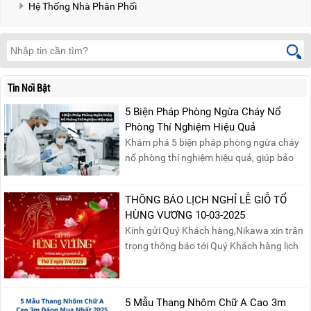
Hệ Thống Nhà Phân Phối
Tin Nổi Bật
5 Biện Pháp Phòng Ngừa Cháy Nổ
Phòng Thí Nghiệm Hiệu Quả
Khám phá 5 biện pháp phòng ngừa cháy
nổ phòng thí nghiệm hiệu quả, giúp bảo
đảm an toàn cho nhân viên, thiết bị và tài
sản, giảm thiểu nguy cơ cháy nổ phòng thí
THÔNG BÁO LỊCH NGHỈ LỄ GIỖ TỔ
nghiệm.
HÙNG VƯƠNG 10-03-2025
Kính gửi Quý Khách hàng,Nikawa xin trân
trọng thông báo tới Quý Khách hàng lịch
nghỉ lễ Giỗ Tổ Hùng Vương 10/03 như
sau:Thời gian nghỉ lễ: Thứ Hai, ngày
07/04/2025, nhằm ngày Giỗ Tổ Hùng
5 Mẫu Thang Nhôm Chữ A Cao 3m
Vương – dịp để tưởng nhớ công ơn dựng