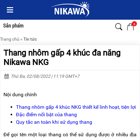
Menu
Menu
Sản
Sản
phẩm
phẩm
0
Sản phẩm
Trang chủ
»
Tin tức
TRANG
TRANG
CHỦ
CHỦ
Thang nhôm gấp 4 khúc đa năng
THANG
THANG
Nikawa NKG
NHÔM
NHÔM
Thứ Ba, 02/08/2022 | 11:19 GMT+7
XE
THANG
ĐẨY
NHÔM
HÀNG
RÚT
Nội dung chính
BỘ
THANG
DÂY
NHÔM
Thang nhôm gấp 4 khúc NKG thiết kế linh hoạt, tiện lợi
THOÁT
GIA
Đặc điểm nổi bật của thang
HIỂM
ĐÌNH
TỰ
Quy tắc an toàn khi sử dụng thang
ĐỘNG
THANG
NHÔM
Để gọi tên một loại thang có thể sử dụng được ở nhiều địa
XE
GẤP