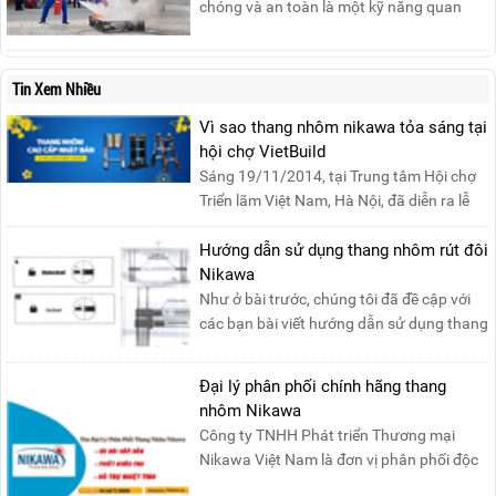
chóng và an toàn là một kỹ năng quan
trọng trong phòng cháy chữa cháy. Đám
cháy xăng dầu rất dễ lan rộng và gây thiệt
hại nghiêm trọng nếu không được xử lý kịp
Tin Xem Nhiều
thời. Vì vậy, việc hiểu rõ các phương pháp
Vì sao thang nhôm nikawa tỏa sáng tại
dập tắt...
hội chợ VietBuild
Sáng 19/11/2014, tại Trung tâm Hội chợ
Triển lãm Việt Nam, Hà Nội, đã diễn ra lễ
khai mạc “Triể....
Hướng dẫn sử dụng thang nhôm rút đôi
Nikawa
Như ở bài trước, chúng tôi đã đề cập với
các bạn bài viết hướng dẫn sử dụng thang
nhôm rút đơn ....
Đại lý phân phối chính hãng thang
nhôm Nikawa
Công ty TNHH Phát triển Thương mại
Nikawa Việt Nam là đơn vị phân phối độc
quyền sản phẩm thang....