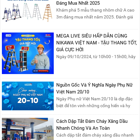
Đáng Mua Nhất 2025
nước của các Vua Hùng....
Khám phá 5 mẫu thang nhôm chữ A cao
3m đáng mua nhất năm 2025. Đánh giá
chất lượng, độ an toàn và giá bán để chọn
sản phẩm phù hợp!
MEGA LIVE SIÊU HẤP DẪN CÙNG
NIKAWA VIỆT NAM - TẬU THANG TỐT,
GIÁ CỰC HỜI
Ngày 09/10/2024, từ 10h00 - 15h00, hãy
cùng tham gia buổi Livestream của
Nikawa Việt Nam để nhận ngay những
phần quà siêu hấp dẫn và mua sắm
những sản phẩm thang chính hãng với
Nguồn Gốc Và Ý Nghĩa Ngày Phụ Nữ
mức giá không thể tốt hơn!Tham gia
Việt Nam 20/10
Mega Live, bạn sẽ nhận được gì?...
Ngày Phụ nữ Việt Nam 20/10 là dịp đặc
biệt để tôn vinh những cống hiến và hy
sinh của phụ nữ trong gia đình và xã hội.
Khởi nguồn từ sự ra đời của Hội Phụ nữ
Cách Dập Tắt Đám Cháy Xăng Dầu
phản đế Việt Nam vào năm 1930, ngày
Nhanh Chóng Và An Toàn
này không chỉ ghi nhận vai trò quan trọng
Cách dập tắt đám cháy xăng dầu nhanh
của phụ nữ ...