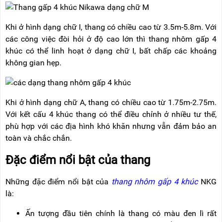
RẢNH
HỆ
TAY
Khi ở hình dạng chữ I, thang có chiều cao từ 3.5m-5.8m. Với
XE
các công việc đòi hỏi ở độ cao lớn thì thang nhôm gấp 4
ĐẨY
HÀNG
khúc có thể linh hoạt ở dạng chữ I, bất chấp các khoảng
không gian hẹp.
BỘ
DÂY
THOÁT
HIỂM
TỰ
Khi ở hình dạng chữ A, thang có chiều cao từ 1.75m-2.75m.
ĐỘNG
Với kết cấu 4 khúc thang có thể điều chỉnh ở nhiều tư thế,
phù hợp với các địa hình khó khăn nhưng vẫn đảm bảo an
XE
NÂNG
toàn và chắc chắn.
TAY
Đặc điểm nổi bật của thang
Những đặc điểm nổi bật của
thang nhôm gấp 4 khúc
NKG
là:
Ấn tượng đầu tiên chính là thang có màu đen lì rất