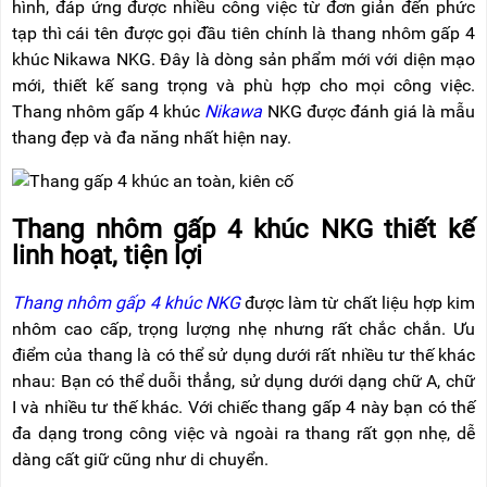
hình, đáp ứng được nhiều công việc từ đơn giản đến phức
NÂNG
(THANG
TAY
RÚT
tạp thì cái tên được gọi đầu tiên chính là thang nhôm gấp 4
LỒNG)
khúc Nikawa NKG. Đây là dòng sản phẩm mới với diện mạo
VIDEO
mới, thiết kế sang trọng và phù hợp cho mọi công việc.
THANG
CÁCH
Thang nhôm gấp 4 khúc
Nikawa
NKG được đánh giá là mẫu
TIN
ĐIỆN
TỨC
thang đẹp và đa năng nhất hiện nay.
THANG
BÁO
NHÔM
CHÍ
CHỮ
NÓI
Thang nhôm gấp 4 khúc NKG thiết kế
A
VỀ
linh hoạt, tiện lợi
NIKAWA
THANG
NHÔM
GIỚI
Thang nhôm gấp 4 khúc NKG
được làm từ chất liệu hợp kim
CÔNG
THIỆU
NGHIỆP
nhôm cao cấp, trọng lượng nhẹ nhưng rất chắc chắn. Ưu
điểm của thang là có thể sử dụng dưới rất nhiều tư thế khác
ĐẠI
THANG
LÝ
nhau: Bạn có thể duỗi thẳng, sử dụng dưới dạng chữ A, chữ
NHÔM
GIÀN
I và nhiều tư thế khác. Với chiếc thang gấp 4 này bạn có thế
GIÁO
BẢO
đa dạng trong công việc và ngoài ra thang rất gọn nhẹ, dễ
HÀNH
dàng cất giữ cũng như di chuyển.
VÁN
THANG
LIÊN