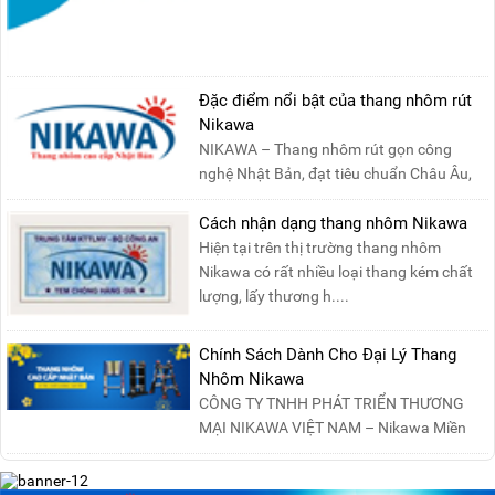
Đặc điểm nổi bật của thang nhôm rút
Nikawa
NIKAWA – Thang nhôm rút gọn công
nghệ Nhật Bản, đạt tiêu chuẩn Châu Âu,
đảm bảo sự an toàn tuy....
Cách nhận dạng thang nhôm Nikawa
Hiện tại trên thị trường thang nhôm
Nikawa có rất nhiều loại thang kém chất
lượng, lấy thương h....
Chính Sách Dành Cho Đại Lý Thang
Nhôm Nikawa
CÔNG TY TNHH PHÁT TRIỂN THƯƠNG
MẠI NIKAWA VIỆT NAM – Nikawa Miền
Bắc: Số 19, Đường Trung ....