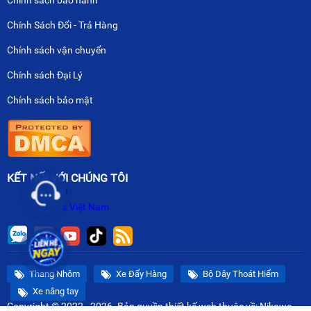
Chính Sách Đổi - Trả Hàng
Chính sách vận chuyển
Chính sách Đại Lý
Chính sách bảo mật
KẾT NỐI VỚI CHÚNG TÔI
Nikawa Việt Nam
Thang Nhôm
Xe Đẩy Hàng
Bộ Dây Thoát Hiểm
Xe nâng tay
Copyright © 2022 - 2026. Bản quyền
thiết kế web
thuộc về: Nikawa