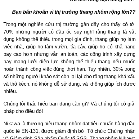
NÂNG
(THANG
TAY
RÚT
Bạn băn khoăn vì thị trường thang nhôm rộng lớn??
LỒNG)
VIDEO
Trong một nghiên cứu thị trường gần đây cho thấy có tới
THANG
CÁCH
70% những người có đầu óc suy nghĩ rằng thang là vật
TIN
ĐIỆN
TỨC
dụng không thể thiếu trong mọi gia đình, thang giúp họ làm
việc nhà, giúp họ làm vườn, tỉa cây, giúp họ có khả năng
THANG
BÁO
NHÔM
bay cao hơn nhưng vẫn an toàn, các công trình xây dựng
CHÍ
CHỮ
NÓI
hay mạng lưới điện lực không thể thiếu thang nếu muốn
A
VỀ
hoàn thành công việc đúng thời hạn. Tuy nhiên, 30% trong
NIKAWA
THANG
số những người khảo sát còn lại lại cho rằng thang khá xấu
NHÔM
và thô kệch, nó không dễ sử dụng, và không giúp ích được
GIỚI
CÔNG
THIỆU
NGHIỆP
nhiều.
ĐẠI
Chúng tôi thấu hiểu bạn đang cần gì? Và chúng tôi có giải
THANG
LÝ
NHÔM
pháp cho điều đó!
GIÀN
GIÁO
BẢO
Nikawa là thương hiệu thang nhôm đạt tiêu chuẩn hàng đầu
HÀNH
quốc tế EN-131, được giám định bởi Tổ chức Chứng nhận
VÁN
THANG
LIÊN
và Giám định Sản phẩm Quốc tế SGS. Thang nhôm Nikawa