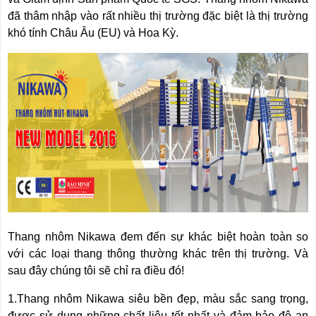
RẢNH
HỆ
đã thâm nhập vào rất nhiều thị trường đặc biệt là thị trường
TAY
khó tính Châu Âu (EU) và Hoa Kỳ.
XE
ĐẨY
HÀNG
BỘ
DÂY
THOÁT
HIỂM
TỰ
ĐỘNG
XE
NÂNG
TAY
Thang nhôm Nikawa đem đến sự khác biệt hoàn toàn so
với các loại thang thông thường khác trên thị trường. Và
sau đây chúng tôi sẽ chỉ ra điều đó!
1.Thang nhôm Nikawa siêu bền đẹp, màu sắc sang trọng,
được sử dụng những chất liệu tốt nhất và đảm bảo độ an