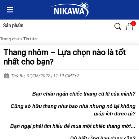
Menu
Menu
Sản
Sản
phẩm
phẩm
0
Sản phẩm
Trang chủ
»
Tin tức
TRANG
TRANG
CHỦ
CHỦ
Thang nhôm – Lựa chọn nào là tốt
THANG
THANG
nhất cho bạn?
NHÔM
NHÔM
Thứ Ba, 02/08/2022 | 11:19 GMT+7
XE
THANG
ĐẨY
NHÔM
HÀNG
RÚT
Bạn chán ngán chiếc thang cũ kĩ của mình?
BỘ
THANG
DÂY
NHÔM
Cũng sở hữu thang như bao nhà nhưng nó lại không
THOÁT
GIA
giúp ích được gì?
HIỂM
ĐÌNH
TỰ
ĐỘNG
Bạn ngại phải tìm hiểu để mua một chiếc thang mới…
THANG
NHÔM
XE
GẤP
Dù biết rằng bạn đang cần?