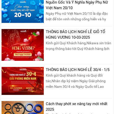
Nguồn Gốc Và Ý Nghĩa Ngày Phụ Nữ
nghiệm.
Việt Nam 20/10
Ngày Phụ nữ Việt Nam 20/10 là dịp đặc
biệt để tôn vinh những cống hiến và hy
sinh của phụ nữ trong gia đình và xã hội.
Khởi nguồn từ sự ra đời của Hội Phụ nữ
THÔNG BÁO LỊCH NGHỈ LỄ GIỖ TỔ
phản đế Việt Nam vào năm 1930, ngày
HÙNG VƯƠNG 10-03-2025
này không chỉ ghi nhận vai trò quan trọng
Kính gửi Quý Khách hàng,Nikawa xin trân
của phụ nữ ...
trọng thông báo tới Quý Khách hàng lịch
nghỉ lễ Giỗ Tổ Hùng Vương 10/03 như
sau:Thời gian nghỉ lễ: Thứ Hai, ngày
07/04/2025, nhằm ngày Giỗ Tổ Hùng
THÔNG BÁO LỊCH NGHỈ LỄ 30/4 - 1/5
Vương – dịp để tưởng nhớ công ơn dựng
Kính gửi Quý khách hàng và Quý đối
nước của các Vua Hùng....
tác,Nhân dịp kỷ niệm Ngày Giải phóng
miền Nam 30/4 và Ngày Quốc tế Lao
động 1/5, Nikawa xin trân trọng thông
báo lịch nghỉ lễ như sau:Thời gian nghỉ: Từ
Thứ Ba, ngày 29/04/2025 đến hết Chủ
Cách thay phớt xe nâng tay mới nhất
Nhật, ngày 04/05/2025.T...
2025