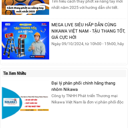
Tìm hiểu cách thay phớt xe nâng tay mới
nhất năm 2025 với hướng dẫn chi tiết.
Đọc ngay để nắm vững quy trình thay
phớt đúng cách, giúp xe nâng hoạt động
MEGA LIVE SIÊU HẤP DẪN CÙNG
hiệu quả và bền lâu!
NIKAWA VIỆT NAM - TẬU THANG TỐT,
GIÁ CỰC HỜI
Ngày 09/10/2024, từ 10h00 - 15h00, hãy
cùng tham gia buổi Livestream của
Nikawa Việt Nam để nhận ngay những
phần quà siêu hấp dẫn và mua sắm
những sản phẩm thang chính hãng với
Tin Xem Nhiều
mức giá không thể tốt hơn!Tham gia
Mega Live, bạn sẽ nhận được gì?...
Đại lý phân phối chính hãng thang
nhôm Nikawa
Công ty TNHH Phát triển Thương mại
Nikawa Việt Nam là đơn vị phân phối độc
quyền sản phẩm thang....