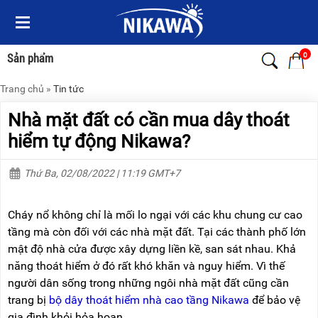
Menu
Menu
Sản
Sản
phẩm
phẩm
0
Sản phẩm
Trang chủ
»
Tin tức
TRANG
TRANG
CHỦ
CHỦ
Nhà mặt đất có cần mua dây thoát
THANG
THANG
hiểm tự động Nikawa?
NHÔM
NHÔM
Thứ Ba, 02/08/2022 | 11:19 GMT+7
XE
THANG
ĐẨY
NHÔM
HÀNG
RÚT
Cháy nổ không chỉ là mối lo ngại với các khu chung cư cao
BỘ
THANG
tầng mà còn đối với các nhà mặt đất. Tại các thành phố lớn
DÂY
NHÔM
mật độ nhà cửa được xây dựng liền kề, san sát nhau. Khả
THOÁT
GIA
HIỂM
ĐÌNH
năng thoát hiểm ở đó rất khó khăn và nguy hiểm. Vì thế
TỰ
người dân sống trong những ngôi nhà mặt đất cũng cần
ĐỘNG
THANG
trang bị
bộ dây thoát hiểm nhà cao tầng Nikawa
để bảo vệ
NHÔM
XE
GẤP
gia đình khỏi hỏa hoạn.