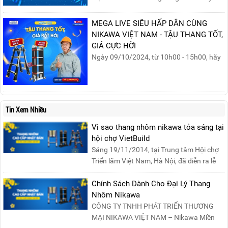
sinh của phụ nữ trong gia đình và xã hội.
Khởi nguồn từ sự ra đời của Hội Phụ nữ
MEGA LIVE SIÊU HẤP DẪN CÙNG
phản đế Việt Nam vào năm 1930, ngày
NIKAWA VIỆT NAM - TẬU THANG TỐT,
này không chỉ ghi nhận vai trò quan trọng
GIÁ CỰC HỜI
của phụ nữ ...
Ngày 09/10/2024, từ 10h00 - 15h00, hãy
cùng tham gia buổi Livestream của
Nikawa Việt Nam để nhận ngay những
phần quà siêu hấp dẫn và mua sắm
những sản phẩm thang chính hãng với
Tin Xem Nhiều
mức giá không thể tốt hơn!Tham gia
Mega Live, bạn sẽ nhận được gì?...
Vì sao thang nhôm nikawa tỏa sáng tại
hội chợ VietBuild
Sáng 19/11/2014, tại Trung tâm Hội chợ
Triển lãm Việt Nam, Hà Nội, đã diễn ra lễ
khai mạc “Triể....
Chính Sách Dành Cho Đại Lý Thang
Nhôm Nikawa
CÔNG TY TNHH PHÁT TRIỂN THƯƠNG
MẠI NIKAWA VIỆT NAM – Nikawa Miền