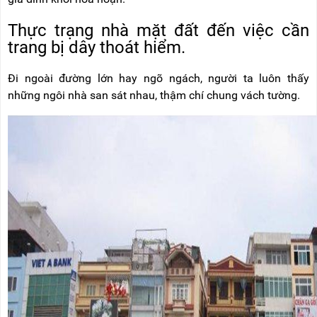
NÂNG
(THANG
TAY
RÚT
Thực trạng nhà mặt đất đến việc cần
LỒNG)
trang bị dây thoát hiểm.
VIDEO
THANG
CÁCH
Đi ngoài đường lớn hay ngõ ngách, người ta luôn thấy
TIN
ĐIỆN
TỨC
những ngôi nhà san sát nhau, thậm chí chung vách tường.
THANG
BÁO
NHÔM
CHÍ
CHỮ
NÓI
A
VỀ
NIKAWA
THANG
NHÔM
GIỚI
CÔNG
THIỆU
NGHIỆP
ĐẠI
THANG
LÝ
NHÔM
GIÀN
GIÁO
BẢO
HÀNH
VÁN
THANG
LIÊN