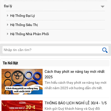
Đại lý
Hệ Thống Đại Lý
Hệ Thống Siêu Thị
Hệ Thống Nhà Phân Phối
Tin Nổi Bật
Cách thay phớt xe nâng tay mới nhất
2025
Tìm hiểu cách thay phớt xe nâng tay mới
nhất năm 2025 với hướng dẫn chi tiết.
Đọc ngay để nắm vững quy trình thay
phớt đúng cách, giúp xe nâng hoạt động
THÔNG BÁO LỊCH NGHỈ LỄ 30/4 - 1/5
hiệu quả và bền lâu!
Kính gửi Quý khách hàng và Quý đối