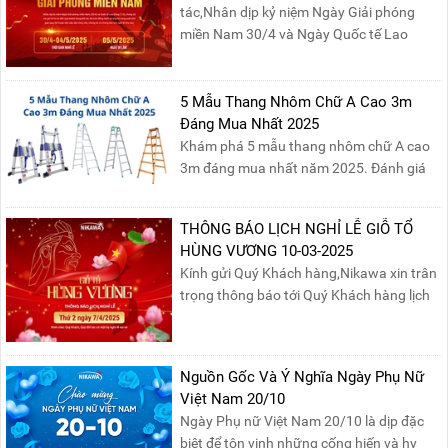
tác,Nhân dịp kỷ niệm Ngày Giải phóng
miền Nam 30/4 và Ngày Quốc tế Lao
động 1/5, Nikawa xin trân trọng thông
báo lịch nghỉ lễ như sau:Thời gian nghỉ: Từ
Thứ Ba, ngày 29/04/2025 đến hết Chủ
5 Mẫu Thang Nhôm Chữ A Cao 3m
Nhật, ngày 04/05/2025.T...
Đáng Mua Nhất 2025
Khám phá 5 mẫu thang nhôm chữ A cao
3m đáng mua nhất năm 2025. Đánh giá
chất lượng, độ an toàn và giá bán để chọn
sản phẩm phù hợp!
THÔNG BÁO LỊCH NGHỈ LỄ GIỖ TỔ
HÙNG VƯƠNG 10-03-2025
Kính gửi Quý Khách hàng,Nikawa xin trân
trọng thông báo tới Quý Khách hàng lịch
nghỉ lễ Giỗ Tổ Hùng Vương 10/03 như
sau:Thời gian nghỉ lễ: Thứ Hai, ngày
07/04/2025, nhằm ngày Giỗ Tổ Hùng
Nguồn Gốc Và Ý Nghĩa Ngày Phụ Nữ
Vương – dịp để tưởng nhớ công ơn dựng
Việt Nam 20/10
nước của các Vua Hùng....
Ngày Phụ nữ Việt Nam 20/10 là dịp đặc
biệt để tôn vinh những cống hiến và hy