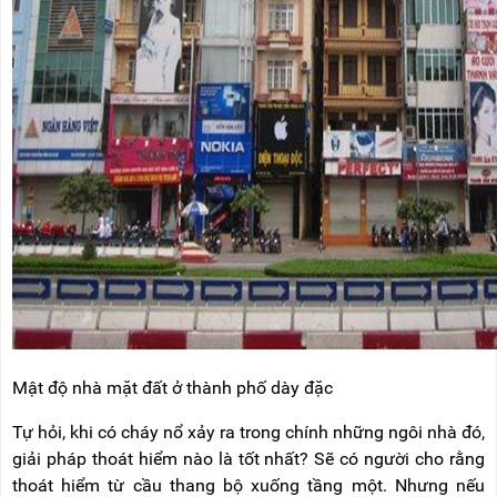
RẢNH
HỆ
TAY
XE
ĐẨY
HÀNG
BỘ
DÂY
THOÁT
HIỂM
TỰ
ĐỘNG
XE
NÂNG
TAY
Mật độ nhà mặt đất ở thành phố dày đặc
Tự hỏi, khi có cháy nổ xảy ra trong chính những ngôi nhà đó,
giải pháp thoát hiểm nào là tốt nhất? Sẽ có người cho rằng
thoát hiểm từ cầu thang bộ xuống tầng một. Nhưng nếu