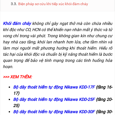
NÂNG
(THANG
3.3.
Biện pháp sơ cứu khi tiếp xúc khói đám cháy
TAY
RÚT
LỒNG)
VIDEO
THANG
Khói đám cháy
không chỉ gây ngạt thở mà còn chứa nhiều
CÁCH
TIN
khí độc như CO, HCN có thể khiến nạn nhân mất ý thức và tử
ĐIỆN
TỨC
vong chỉ trong vài phút. Trong không gian kín như chung cư
THANG
hay nhà cao tầng, khói lan nhanh hơn lửa, che tầm nhìn và
BÁO
NHÔM
CHÍ
làm mọi người mất phương hướng khi thoát hiểm. Hiểu rõ
CHỮ
NÓI
A
tác hại của khói độc và chuẩn bị kỹ năng thoát hiểm là bước
VỀ
NIKAWA
quan trọng để bảo vệ tính mạng trong các tình huống hỏa
THANG
hoạn.
NHÔM
GIỚI
CÔNG
THIỆU
NGHIỆP
>>> XEM THÊM:
ĐẠI
THANG
Bộ dây thoát hiểm tự động Nikawa KDD-17F
(tầng 16-
LÝ
NHÔM
17)
GIÀN
GIÁO
BẢO
Bộ dây thoát hiểm tự động Nikawa KDD-25F
(tầng 20-
HÀNH
25)
VÁN
Bộ dây thoát hiểm tự động Nikawa KDD-30F
(tầng 30-
THANG
LIÊN