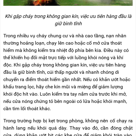
Khi gặp cháy trong không gian kín, việc ưu tiên hàng đầu là
giữ bình tĩnh
Trong nhiều vụ cháy chung cư và nhà cao tầng, nạn nhân
thường hoảng loạn, chạy lên cao hoặc cố mở cửa thoát
hiểm mà không kiểm tra nhiệt độ phía bên kia. Điều này có
thể khiến họ đối mặt trực tiếp với luồng khói nóng và khí
độc. Khi gặp cháy trong không gian kín, việc ưu tiên hàng
đầu là giữ bình tĩnh, cúi thấp người và nhanh chóng di
chuyển ra điểm thoát hiểm gần nhất. Nếu có khăn ướt hoặc
khẩu trang lọc, hãy che kín mũi và miệng để giảm lượng
khói độc hít vào. Luôn kiểm tra tay nắm cửa trước khi mở,
nếu cửa nóng chứng tỏ bên ngoài có lửa hoặc khói mạnh,
cần tìm lối thoát khác.
Trong trường hợp bị kẹt trong phòng, không nên cố chạy ra
hành lang nếu khói quá dày. Thay vào đó, cần đóng chặt
cửa, dùng khăn ướt bịt các khe cửa để giảm khói tràn vào,