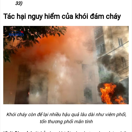
RẢNH
HỆ
33)
TAY
Tác hại nguy hiểm của khói đám cháy
XE
ĐẨY
HÀNG
BỘ
DÂY
THOÁT
HIỂM
TỰ
ĐỘNG
XE
NÂNG
TAY
Khói cháy còn để lại nhiều hậu quả lâu dài như viêm phổi,
tổn thương phổi mãn tính