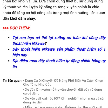
chặn bởi khói và lửa. Lựa chọn đúng thiết bị, sử dụng đúng
kỹ thuật và rèn luyện kỹ năng thường xuyên chính là chìa
khóa để tăng cơ hội sống sót trong mọi tình huống liên quan
đến
khói đám cháy
.
>>> ĐỌC THÊM:
Tại sao bạn có thể tụt xuống an toàn khi dùng dây
thoát hiểm Nikawa
?
Dây thoát hiểm Nikawa sản phẩm thoát hiểm số 1
hiện nay
Địa điểm mua dây thoát hiểm tự động chính hãng uy
tín
Tin liên quan:
• Dụng Cụ Di Chuyển Đồ Nặng Phổ Biến Và Cách Chọn
Cho Từng Nhu Cầu
• Xe đẩy làm vườn hỗ trợ vận chuyển đất cây và dụng
cụ dễ dàng
• Xe kéo vali loại nào tốt? Kinh nghiệm chọn mua và sử
dụng lâu dài
• Mẫu file Excel quản lý kho dễ dùng cho theo dõi xuất