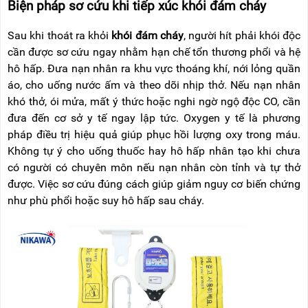
Biện pháp sơ cứu khi tiếp xúc khói đám cháy
Sau khi thoát ra khỏi
khói đám cháy
, người hít phải khói độc
cần được sơ cứu ngay nhằm hạn chế tổn thương phổi và hệ
hô hấp. Đưa nạn nhân ra khu vực thoáng khí, nới lỏng quần
áo, cho uống nước ấm và theo dõi nhịp thở. Nếu nạn nhân
khó thở, ói mửa, mất ý thức hoặc nghi ngờ ngộ độc CO, cần
đưa đến cơ sở y tế ngay lập tức. Oxygen y tế là phương
pháp điều trị hiệu quả giúp phục hồi lượng oxy trong máu.
Không tự ý cho uống thuốc hay hô hấp nhân tạo khi chưa
có người có chuyên môn nếu nạn nhân còn tỉnh và tự thở
được. Việc sơ cứu đúng cách giúp giảm nguy cơ biến chứng
như phù phổi hoặc suy hô hấp sau cháy.