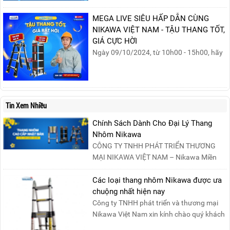
sinh của phụ nữ trong gia đình và xã hội.
Khởi nguồn từ sự ra đời của Hội Phụ nữ
MEGA LIVE SIÊU HẤP DẪN CÙNG
phản đế Việt Nam vào năm 1930, ngày
NIKAWA VIỆT NAM - TẬU THANG TỐT,
này không chỉ ghi nhận vai trò quan trọng
GIÁ CỰC HỜI
của phụ nữ ...
Ngày 09/10/2024, từ 10h00 - 15h00, hãy
cùng tham gia buổi Livestream của
Nikawa Việt Nam để nhận ngay những
phần quà siêu hấp dẫn và mua sắm
những sản phẩm thang chính hãng với
Tin Xem Nhiều
mức giá không thể tốt hơn!Tham gia
Mega Live, bạn sẽ nhận được gì?...
Chính Sách Dành Cho Đại Lý Thang
Nhôm Nikawa
CÔNG TY TNHH PHÁT TRIỂN THƯƠNG
MẠI NIKAWA VIỆT NAM – Nikawa Miền
Bắc: Số 19, Đường Trung ....
Các loại thang nhôm Nikawa được ưa
chuộng nhất hiện nay
Công ty TNHH phát triển và thương mại
Nikawa Việt Nam xin kính chào quý khách
! Hiện tại công t....