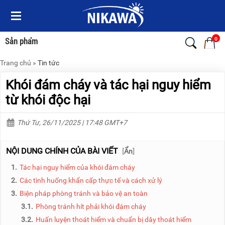
Menu
Menu
Sản
Sản
phẩm
phẩm
0
Sản phẩm
Trang chủ
»
Tin tức
TRANG
TRANG
CHỦ
CHỦ
Khói đám cháy và tác hại nguy hiểm
THANG
THANG
từ khói độc hại
NHÔM
NHÔM
Thứ Tư, 26/11/2025 | 17:48 GMT+7
XE
THANG
ĐẨY
NHÔM
HÀNG
RÚT
NỘI DUNG CHÍNH CỦA BÀI VIẾT
[
Ẩn
]
BỘ
THANG
1.
Tác hại nguy hiểm của khói đám cháy
DÂY
NHÔM
THOÁT
GIA
2.
Các tình huống khẩn cấp thực tế và cách xử lý
HIỂM
ĐÌNH
3.
Biện pháp phòng tránh và bảo vệ an toàn
TỰ
ĐỘNG
THANG
3.1.
Phòng tránh hít phải khói đám cháy
NHÔM
3.2.
Huấn luyện thoát hiểm và chuẩn bị dây thoát hiểm
XE
GẤP