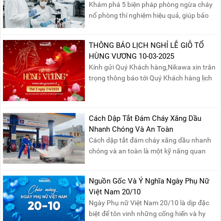
Khám phá 5 biện pháp phòng ngừa cháy
nổ phòng thí nghiệm hiệu quả, giúp bảo
đảm an toàn cho nhân viên, thiết bị và tài
sản, giảm thiểu nguy cơ cháy nổ phòng thí
THÔNG BÁO LỊCH NGHỈ LỄ GIỖ TỔ
nghiệm.
HÙNG VƯƠNG 10-03-2025
Kính gửi Quý Khách hàng,Nikawa xin trân
trọng thông báo tới Quý Khách hàng lịch
nghỉ lễ Giỗ Tổ Hùng Vương 10/03 như
sau:Thời gian nghỉ lễ: Thứ Hai, ngày
07/04/2025, nhằm ngày Giỗ Tổ Hùng
Cách Dập Tắt Đám Cháy Xăng Dầu
Vương – dịp để tưởng nhớ công ơn dựng
Nhanh Chóng Và An Toàn
nước của các Vua Hùng....
Cách dập tắt đám cháy xăng dầu nhanh
chóng và an toàn là một kỹ năng quan
trọng trong phòng cháy chữa cháy. Đám
cháy xăng dầu rất dễ lan rộng và gây thiệt
Nguồn Gốc Và Ý Nghĩa Ngày Phụ Nữ
hại nghiêm trọng nếu không được xử lý kịp
Việt Nam 20/10
thời. Vì vậy, việc hiểu rõ các phương pháp
Ngày Phụ nữ Việt Nam 20/10 là dịp đặc
dập tắt...
biệt để tôn vinh những cống hiến và hy