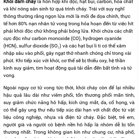
Khói đám cháy
là hỗn hợp khí độc, hạt bụi, carbon, hóa chất
và khí nóng sản sinh từ quá trình cháy. Trái với suy nghĩ
thông thường rằng ngọn lửa mới là mối đe dọa chính, thực
tế hơn 80% nạn nhân tử vong trong hỏa hoạn đến từ việc hít
phải khói độc chứ không phải bỏng lửa. Khói chứa các chất
cực độc như carbon monoxide (CO), hydrogen cyanide
(HCN), sulfur dioxide (SO₂) và các hạt bụi li ti có thể xâm
nhập sâu vào phổi, gây ngạt thở nhanh chóng chỉ trong vài
phút. Khi tiếp xúc với khói, cơ thể sẽ bị thiếu oxy, hệ thần
kinh suy giảm, tim hoạt động quá tải dẫn đến bất tỉnh và tử
vong.
Ngoài nguy cơ tử vong tức thời, khói cháy còn để lại nhiều
hậu quả lâu dài như viêm phổi, tổn thương phổi mãn tính,
suy giảm chức năng hô hấp, kích ứng mắt, da, cổ họng, và
có thể gây ung thư nếu tiếp xúc dài hạn với chất độc từ vật
liệu công nghiệp, nhựa và điện tử cháy. Đặc biệt, trẻ em,
người già và người có bệnh nền hô hấp là nhóm dễ bị tổn
thương nhất. Trong không gian kín như chung cư, nhà phố,