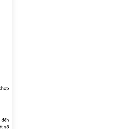
 khớp
ẹ đến
ột số