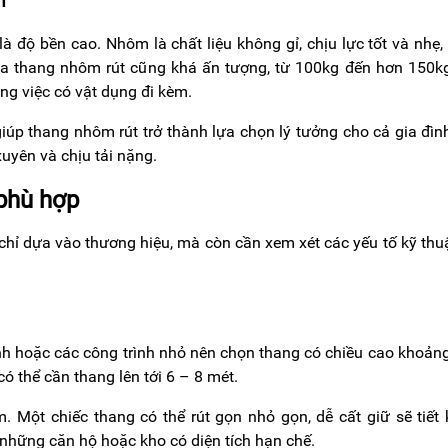
m
 độ bền cao. Nhôm là chất liệu không gỉ, chịu lực tốt và nhẹ,
 của thang nhôm rút cũng khá ấn tượng, từ 100kg đến hơn 150k
ng việc có vật dụng đi kèm.
iúp thang nhôm rút trở thành lựa chọn lý tưởng cho cả gia đìn
uyên và chịu tải nặng.
 phù hợp
hỉ dựa vào thương hiệu, mà còn cần xem xét các yếu tố kỹ thu
đình hoặc các công trình nhỏ nên chọn thang có chiều cao khoản
có thể cần thang lên tới 6 – 8 mét.
. Một chiếc thang có thể rút gọn nhỏ gọn, dễ cất giữ sẽ tiết
i những căn hộ hoặc kho có diện tích hạn chế.