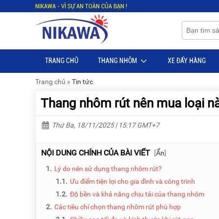
NIKAWA - VÌ SỰ AN TOÀN CỦA BẠN !
Menu
Menu
Sản
Sản
phẩm
phẩm
TRANG CHỦ
THANG NHÔM
XE ĐẨY HÀNG
TRANG
TRANG
CHỦ
CHỦ
Trang chủ
»
Tin tức
THANG
THANG
Thang nhôm rút nên mua loại nà
NHÔM
NHÔM
XE
THANG
Thứ Ba, 18/11/2025 | 15:17 GMT+7
ĐẨY
NHÔM
HÀNG
RÚT
NỘI DUNG CHÍNH CỦA BÀI VIẾT
[
Ẩn
]
BỘ
THANG
DÂY
NHÔM
1.
Lý do nên sử dụng thang nhôm rút?
THOÁT
GIA
HIỂM
ĐÌNH
1.1.
Ưu điểm tiện lợi cho gia đình và công trình
TỰ
1.2.
Độ bền và khả năng chịu tải của thang nhôm
ĐỘNG
THANG
2.
Các tiêu chí chọn thang nhôm rút phù hợp
NHÔM
XE
GẤP