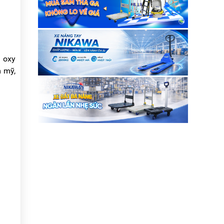
ị oxy
m mỹ,