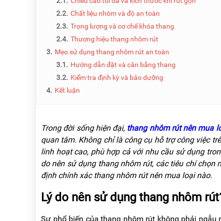
2.1.
Chiều cao tối đa và kích thước khi rút gọn
NÂNG
(THANG
TAY
RÚT
2.2.
Chất liệu nhôm và độ an toàn
LỒNG)
2.3.
Trọng lượng và cơ chế khóa thang
VIDEO
2.4.
Thương hiệu thang nhôm rút
THANG
CÁCH
3.
Mẹo sử dụng thang nhôm rút an toàn
TIN
ĐIỆN
TỨC
3.1.
Hướng dẫn đặt và cân bằng thang
THANG
3.2.
Kiểm tra định kỳ và bảo dưỡng
BÁO
NHÔM
CHÍ
4.
Kết luận
CHỮ
NÓI
A
VỀ
NIKAWA
THANG
Trong đời sống hiện đại,
thang nhôm rút nên mua lo
NHÔM
GIỚI
CÔNG
quan tâm. Không chỉ là công cụ hỗ trợ công việc trê
THIỆU
NGHIỆP
linh hoạt cao, phù hợp cả với nhu cầu sử dụng trong 
ĐẠI
do nên sử dụng thang nhôm rút, các tiêu chí chọn
THANG
LÝ
NHÔM
định chính xác thang nhôm rút nên mua loại nào.
GIÀN
GIÁO
BẢO
Lý do nên sử dụng thang nhôm rút
HÀNH
VÁN
THANG
Sự phổ biến của thang nhôm rút không phải ngẫu nhi
LIÊN