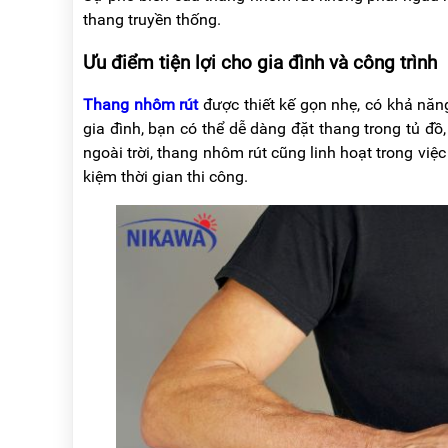
RẢNH
HỆ
thang truyền thống.
TAY
Ưu điểm tiện lợi cho gia đình và công trình
XE
ĐẨY
HÀNG
Thang nhôm rút
được thiết kế gọn nhẹ, có khả năng
gia đình, bạn có thể dễ dàng đặt thang trong tủ đồ
BỘ
ngoài trời, thang nhôm rút cũng linh hoạt trong việc
DÂY
THOÁT
kiệm thời gian thi công.
HIỂM
TỰ
ĐỘNG
XE
NÂNG
TAY