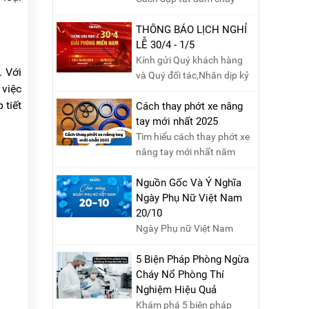
xăng dầu nhanh chóng và
an toàn là một kỹ năng
THÔNG BÁO LỊCH NGHỈ
quan trọng trong phòng
LỄ 30/4 - 1/5
cháy chữa cháy. Đám cháy
Kính gửi Quý khách hàng
. Với
xăng dầu rất dễ lan rộng và
và Quý đối tác,Nhân dịp kỷ
 việc
gây thiệt hại nghiêm trọng
niệm Ngày Giải phóng miền
 tiết
nếu không được xử lý kịp
Nam 30/4 và Ngày Quốc tế
Cách thay phớt xe nâng
thời. Vì vậy, việc hiểu rõ các
Lao động 1/5, Nikawa xin
tay mới nhất 2025
phương pháp dập tắt...
trân trọng thông báo lịch
Tìm hiểu cách thay phớt xe
nghỉ lễ như sau:Thời gian
nâng tay mới nhất năm
nghỉ: Từ Thứ Ba, ngày
2025 với hướng dẫn chi tiết.
29/04/2025 đến hết Chủ
Đọc ngay để nắm vững quy
Nguồn Gốc Và Ý Nghĩa
Nhật, ngày 04/05/2025.T...
trình thay phớt đúng cách,
Ngày Phụ Nữ Việt Nam
giúp xe nâng hoạt động
20/10
hiệu quả và bền lâu!
Ngày Phụ nữ Việt Nam
20/10 là dịp đặc biệt để tôn
vinh những cống hiến và hy
5 Biện Pháp Phòng Ngừa
sinh của phụ nữ trong gia
Cháy Nổ Phòng Thí
đình và xã hội. Khởi nguồn
Nghiệm Hiệu Quả
từ sự ra đời của Hội Phụ nữ
Khám phá 5 biện pháp