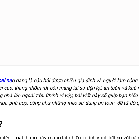
ại nà
o đang là câu hỏi được nhiều gia đình và người làm công 
n cao, thang nhôm rút còn mang lại sự tiện lợi, an toàn và khả
nhà lẫn ngoài trời. Chính vì vậy, bài viết này sẽ giúp bạn hiểu 
 mua phù hợp, cũng như những mẹo sử dụng an toàn, để từ đó 
?
ên. Loại thang này mang lại nhiều lợi ích vượt trội so với các