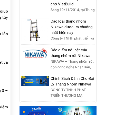
chợ VietBuild
Sáng 19/11/2014, tại Trung
 giúp
tâm Hội chợ Triển lãm Việt
g tùy
Nam, Hà Nội, đã diễn ra lễ
Các loại thang nhôm
khai mạc “Triể....
Nikawa được ưa chuộng
nhất hiện nay
h lẫn
Công ty TNHH phát triển và
thương mại Nikawa Việt
Nam xin kính chào quý
Đặc điểm nổi bật của
khách ! Hiện tại công t....
thang nhôm rút Nikawa
NIKAWA – Thang nhôm rút
ật và
gọn công nghệ Nhật Bản,
đạt tiêu chuẩn Châu Âu,
đảm bảo sự an toàn tuy....
Chính Sách Dành Cho Đại
Lý Thang Nhôm Nikawa
CÔNG TY TNHH PHÁT
g 3 –
TRIỂN THƯƠNG MẠI
NIKAWA VIỆT NAM –
 kiệm
Nikawa Miền Bắc: Số 19,
Đường Trung ....