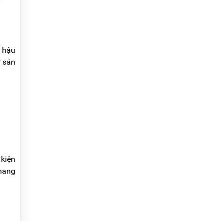
ụ hậu
ờ sản
 kiện
thang