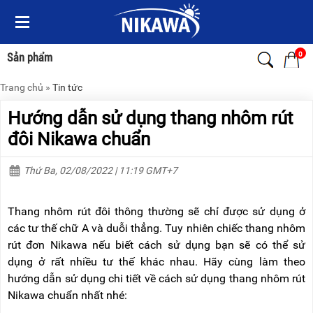
Menu
Menu
Sản
Sản
phẩm
phẩm
0
Sản phẩm
Trang chủ
»
Tin tức
TRANG
TRANG
CHỦ
CHỦ
Hướng dẫn sử dụng thang nhôm rút
THANG
THANG
đôi Nikawa chuẩn
NHÔM
NHÔM
Thứ Ba, 02/08/2022 | 11:19 GMT+7
XE
THANG
ĐẨY
NHÔM
HÀNG
RÚT
Thang nhôm rút đôi thông thường sẽ chỉ được sử dụng ở
BỘ
THANG
các tư thế chữ A và duỗi thẳng. Tuy nhiên chiếc thang nhôm
DÂY
NHÔM
rút đơn Nikawa nếu biết cách sử dụng bạn sẽ có thể sử
THOÁT
GIA
HIỂM
ĐÌNH
dụng ở rất nhiều tư thế khác nhau. Hãy cùng làm theo
TỰ
hướng dẫn sử dụng chi tiết về cách sử dụng thang nhôm rút
ĐỘNG
THANG
Nikawa chuẩn nhất nhé:
NHÔM
XE
GẤP