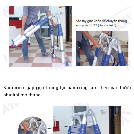
RẢNH
HỆ
TAY
XE
ĐẨY
HÀNG
BỘ
DÂY
THOÁT
HIỂM
TỰ
ĐỘNG
XE
NÂNG
TAY
Khi muốn gấp gọn thang lại bạn cũng làm theo các bước
như khi mở thang.