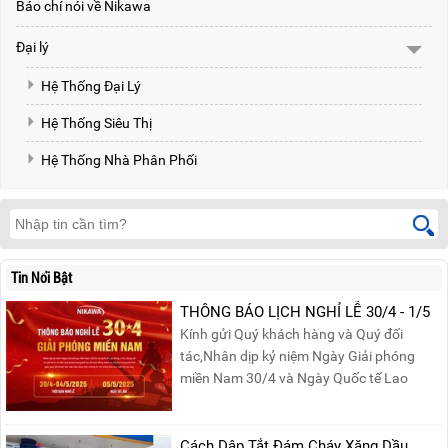
Báo chí nói về Nikawa
Đại lý
Hệ Thống Đại Lý
Hệ Thống Siêu Thị
Hệ Thống Nhà Phân Phối
Tin Nổi Bật
THÔNG BÁO LỊCH NGHỈ LỄ 30/4 - 1/5
Kính gửi Quý khách hàng và Quý đối
tác,Nhân dịp kỷ niệm Ngày Giải phóng
miền Nam 30/4 và Ngày Quốc tế Lao
động 1/5, Nikawa xin trân trọng thông
báo lịch nghỉ lễ như sau:Thời gian nghỉ: Từ
Thứ Ba, ngày 29/04/2025 đến hết Chủ
Cách Dập Tắt Đám Cháy Xăng Dầu