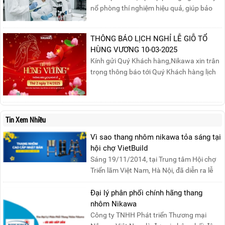
nổ phòng thí nghiệm hiệu quả, giúp bảo
đảm an toàn cho nhân viên, thiết bị và tài
sản, giảm thiểu nguy cơ cháy nổ phòng thí
THÔNG BÁO LỊCH NGHỈ LỄ GIỖ TỔ
nghiệm.
HÙNG VƯƠNG 10-03-2025
Kính gửi Quý Khách hàng,Nikawa xin trân
trọng thông báo tới Quý Khách hàng lịch
nghỉ lễ Giỗ Tổ Hùng Vương 10/03 như
sau:Thời gian nghỉ lễ: Thứ Hai, ngày
07/04/2025, nhằm ngày Giỗ Tổ Hùng
Vương – dịp để tưởng nhớ công ơn dựng
Tin Xem Nhiều
nước của các Vua Hùng....
Vì sao thang nhôm nikawa tỏa sáng tại
hội chợ VietBuild
Sáng 19/11/2014, tại Trung tâm Hội chợ
Triển lãm Việt Nam, Hà Nội, đã diễn ra lễ
khai mạc “Triể....
Đại lý phân phối chính hãng thang
nhôm Nikawa
Công ty TNHH Phát triển Thương mại