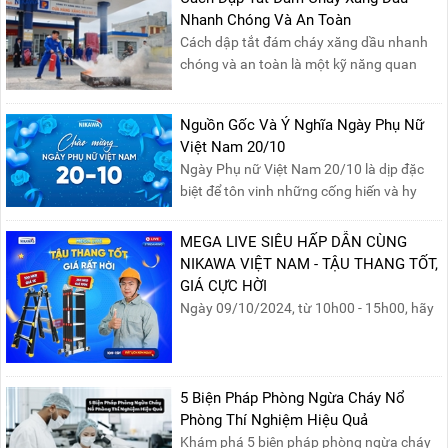
Nhật, ngày 04/05/2025.T...
Nhanh Chóng Và An Toàn
Cách dập tắt đám cháy xăng dầu nhanh
chóng và an toàn là một kỹ năng quan
trọng trong phòng cháy chữa cháy. Đám
cháy xăng dầu rất dễ lan rộng và gây thiệt
Nguồn Gốc Và Ý Nghĩa Ngày Phụ Nữ
hại nghiêm trọng nếu không được xử lý kịp
Việt Nam 20/10
thời. Vì vậy, việc hiểu rõ các phương pháp
Ngày Phụ nữ Việt Nam 20/10 là dịp đặc
dập tắt...
biệt để tôn vinh những cống hiến và hy
sinh của phụ nữ trong gia đình và xã hội.
Khởi nguồn từ sự ra đời của Hội Phụ nữ
MEGA LIVE SIÊU HẤP DẪN CÙNG
phản đế Việt Nam vào năm 1930, ngày
NIKAWA VIỆT NAM - TẬU THANG TỐT,
này không chỉ ghi nhận vai trò quan trọng
GIÁ CỰC HỜI
của phụ nữ ...
Ngày 09/10/2024, từ 10h00 - 15h00, hãy
cùng tham gia buổi Livestream của
Nikawa Việt Nam để nhận ngay những
phần quà siêu hấp dẫn và mua sắm
những sản phẩm thang chính hãng với
5 Biện Pháp Phòng Ngừa Cháy Nổ
mức giá không thể tốt hơn!Tham gia
Phòng Thí Nghiệm Hiệu Quả
Mega Live, bạn sẽ nhận được gì?...
Khám phá 5 biện pháp phòng ngừa cháy