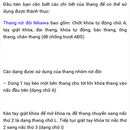
NÂNG
(THANG
Đầu tiên bạn cần biết các chi tiết của thang để có thể sử
TAY
RÚT
dụng được thành thục:
LỒNG)
VIDEO
Thang rút đôi Nikawa
bao gồm: Chốt khóa tự động chữ A,
THANG
CÁCH
tay giật khóa, đai thang, khóa tự động, bậc thang, ống
TIN
ĐIỆN
TỨC
thang, chân thang (đế chống trượt ABS)
THANG
BÁO
NHÔM
CHÍ
CHỮ
NÓI
A
VỀ
NIKAWA
Các dạng được sử dụng của thang nhôm rút đôi:
THANG
NHÔM
GIỚI
CÔNG
– Dùng 1 tay kéo một bên thang cho tới khi khóa thang vào
THIỆU
NGHIỆP
nấc đầu tiên (dạng chữ A)
ĐẠI
THANG
LÝ
NHÔM
GIÀN
GIÁO
BẢO
Kéo tay giật khóa để mở khóa ra, để thang chuyển sang nấc
HÀNH
thứ 2 là dạng thang chữ L. Tiếp tục giật tay khóa từ nấc thứ
VÁN
2 sang nấc thứ 3 (dạng chữ I)
THANG
LIÊN