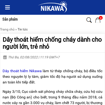
Menu
Menu
Sản
Sản
phẩm
phẩm
0
Sản phẩm
Trang chủ
»
Tin tức
TRANG
TRANG
CHỦ
CHỦ
Dây thoát hiểm chống cháy dành cho
THANG
THANG
người lớn, trẻ nhỏ
NHÔM
NHÔM
Thứ Ba, 02/08/2022 | 11:19 GMT+7
XE
THANG
ĐẨY
NHÔM
HÀNG
RÚT
Dây thoát hiểm Nikawa
làm từ thép chống cháy, bộ điều tốc
BỘ
THANG
theo nguyên lý ly tâm, giảm tốc độ hạ người sử dụng xuống
DÂY
NHÔM
an toàn khi tiếp đất.
THOÁT
GIA
HIỂM
ĐÌNH
TỰ
Ngày 3/10, Cục cảnh sát phòng cháy chữa cháy, cứu hộ cứu
ĐỘNG
THANG
nạn (Bộ Công an) cho biết, trong 9 tháng đầu năm 2018, cả
NHÔM
nước xảy ra gần 3.000 vụ cháy, làm chết 73 người, bị thương
XE
GẤP