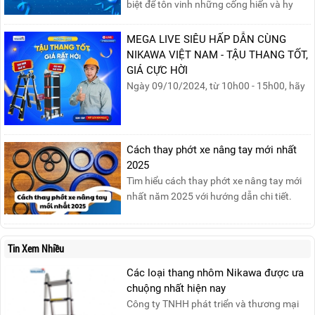
biệt để tôn vinh những cống hiến và hy
sinh của phụ nữ trong gia đình và xã hội.
Khởi nguồn từ sự ra đời của Hội Phụ nữ
MEGA LIVE SIÊU HẤP DẪN CÙNG
phản đế Việt Nam vào năm 1930, ngày
NIKAWA VIỆT NAM - TẬU THANG TỐT,
này không chỉ ghi nhận vai trò quan trọng
GIÁ CỰC HỜI
của phụ nữ ...
Ngày 09/10/2024, từ 10h00 - 15h00, hãy
cùng tham gia buổi Livestream của
Nikawa Việt Nam để nhận ngay những
phần quà siêu hấp dẫn và mua sắm
những sản phẩm thang chính hãng với
Cách thay phớt xe nâng tay mới nhất
mức giá không thể tốt hơn!Tham gia
2025
Mega Live, bạn sẽ nhận được gì?...
Tìm hiểu cách thay phớt xe nâng tay mới
nhất năm 2025 với hướng dẫn chi tiết.
Đọc ngay để nắm vững quy trình thay
phớt đúng cách, giúp xe nâng hoạt động
hiệu quả và bền lâu!
Tin Xem Nhiều
Các loại thang nhôm Nikawa được ưa
chuộng nhất hiện nay
Công ty TNHH phát triển và thương mại