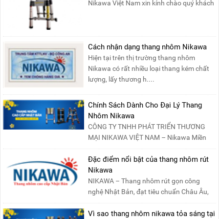
Nikawa Việt Nam xin kính chào quý khách
! Hiện tại công t....
Cách nhận dạng thang nhôm Nikawa
Hiện tại trên thị trường thang nhôm
Nikawa có rất nhiều loại thang kém chất
lượng, lấy thương h....
Chính Sách Dành Cho Đại Lý Thang
Nhôm Nikawa
CÔNG TY TNHH PHÁT TRIỂN THƯƠNG
MẠI NIKAWA VIỆT NAM – Nikawa Miền
Bắc: Số 19, Đường Trung ....
Đặc điểm nổi bật của thang nhôm rút
Nikawa
NIKAWA – Thang nhôm rút gọn công
nghệ Nhật Bản, đạt tiêu chuẩn Châu Âu,
đảm bảo sự an toàn tuy....
Vì sao thang nhôm nikawa tỏa sáng tại