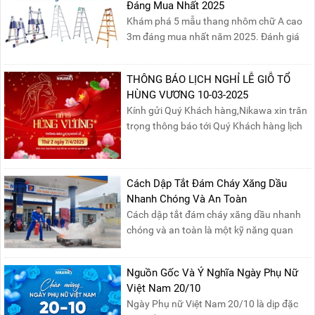
Đáng Mua Nhất 2025
Khám phá 5 mẫu thang nhôm chữ A cao
3m đáng mua nhất năm 2025. Đánh giá
chất lượng, độ an toàn và giá bán để chọn
sản phẩm phù hợp!
THÔNG BÁO LỊCH NGHỈ LỄ GIỖ TỔ
HÙNG VƯƠNG 10-03-2025
Kính gửi Quý Khách hàng,Nikawa xin trân
trọng thông báo tới Quý Khách hàng lịch
nghỉ lễ Giỗ Tổ Hùng Vương 10/03 như
sau:Thời gian nghỉ lễ: Thứ Hai, ngày
07/04/2025, nhằm ngày Giỗ Tổ Hùng
Cách Dập Tắt Đám Cháy Xăng Dầu
Vương – dịp để tưởng nhớ công ơn dựng
Nhanh Chóng Và An Toàn
nước của các Vua Hùng....
Cách dập tắt đám cháy xăng dầu nhanh
chóng và an toàn là một kỹ năng quan
trọng trong phòng cháy chữa cháy. Đám
cháy xăng dầu rất dễ lan rộng và gây thiệt
Nguồn Gốc Và Ý Nghĩa Ngày Phụ Nữ
hại nghiêm trọng nếu không được xử lý kịp
Việt Nam 20/10
thời. Vì vậy, việc hiểu rõ các phương pháp
Ngày Phụ nữ Việt Nam 20/10 là dịp đặc
dập tắt...