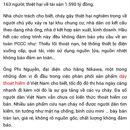
NÂNG
(THANG
163 người; thiệt hại về tài sản 1.590 tỷ đồng.
TAY
RÚT
LỒNG)
Nhà chức trách cho biết, cháy gây thiệt hại nghiêm trọng về
VIDEO
người chủ yếu xảy ra tại khu chung cư, nhà dân có kết cấu
THANG
CÁCH
theo dạng nhà ống, nhà ở kết hợp sản xuất, kinh doanh. Hầu
TIN
ĐIỆN
TỨC
hết các công trình này đều không đảm bảo yêu cầu về an
toàn PCCC như: Thiếu lối thoát nạn, hệ thống thiết bị điện
THANG
BÁO
NHÔM
xuống cấp, quá tải, việc sử dụng nguồn lửa, nguồn nhiệt
CHÍ
CHỮ
không bảo đảm an toàn…
NÓI
A
VỀ
NIKAWA
Ông Phi Nguyễn, đại diện cho hãng Nikawa, một trong
THANG
những đơn vị đi đầu trong việc phân phối sản phẩm
dây
NHÔM
GIỚI
CÔNG
thoát hiểm
ở Việt Nam cho biết, tốc độ đô thị hóa ngày càng
THIỆU
NGHIỆP
nhanh đi kèm với đó là sự gia tăng về các vụ cháy. Đa số
ĐẠI
người dân Việt Nam vẫn chưa có kiến thức thoát hiểm cơ
THANG
LÝ
NHÔM
bản. Nhiều sản phẩm cứu nạn cháy nổ được người dân tìm
GIÀN
kiếm, tin tưởng như mặt nạ chống, bình cứu mini … bày bán
GIÁO
BẢO
HÀNH
tràn lan, giá rẻ, không rõ nguồn gốc, chất lượng không đảm
VÁN
bảo.
THANG
LIÊN