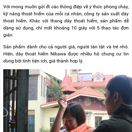
RẢNH
HỆ
Với mong muốn gửi đi các thông điệp về ý thức phòng cháy,
TAY
kỹ năng thoát hiểm của mỗi cá nhân, công ty sản xuất dây
XE
thoát hiểm. Khác với thang dây thoát hiểm, sản phẩm dễ
ĐẨY
dàng sử dụng, chỉ mất khoảng 10 giây với 5 thao tác đơn
HÀNG
giản.
BỘ
DÂY
Sản phẩm dành cho cả người già, người tàn tật và trẻ nhỏ.
THOÁT
Hiện, dây thoát hiểm Nikawa được nhiều hộ chung cư tin
HIỂM
TỰ
dùng bởi tính tiện ích, giá thành hợp lý.
ĐỘNG
XE
NÂNG
TAY