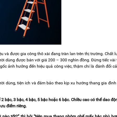
 và được gia công thô xài đang tràn lan trên thị trường. Chất 
ời dùng được bán với giá 200 – 300 nghìn đồng. Đừng tiếc vài
gốc ảnh hưởng đến hiệu quả công việc, thậm chí là đánh đổi cả
i dùng, tiện ích và đảm bảo theo kịp xu hướng thang gia đình
 2 bậc, 3 bậc, 4 bậc, 5 bậc hoặc 6 bậc. Chiều cao có thể dao độ
 ưu điểm riêng.
i nào tốt?” thì hỏi "Nên mua thang nhôm ghế mấy bậc phù hợ