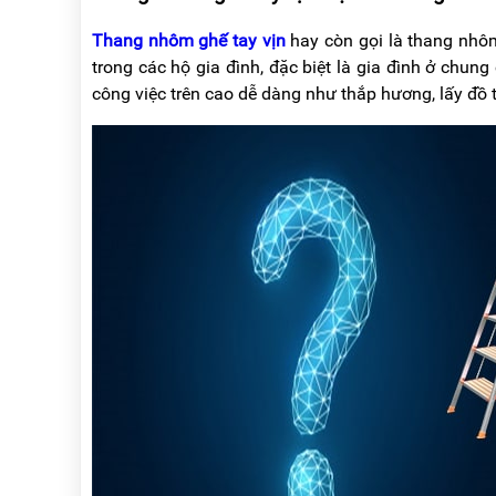
Thang nhôm ghế tay vịn
hay còn gọi là thang nhô
trong các hộ gia đình, đặc biệt là gia đình ở chun
công việc trên cao dễ dàng như thắp hương, lấy đồ tr