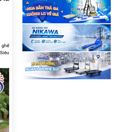
g ghế
 Siêu