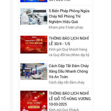
Ngày 09/10/2024, từ
10h00 - 15h00, hãy cùng
5 Biện Pháp Phòng Ngừa
tham gia buổi Livestream
Cháy Nổ Phòng Thí
của Nikawa Việt Nam để
Nghiệm Hiệu Quả
nhận ngay những phần quà
Khám phá 5 biện pháp
siêu hấp dẫn và mua sắm
phòng ngừa cháy nổ phòng
những sản phẩm thang
thí nghiệm hiệu quả, giúp
THÔNG BÁO LỊCH NGHỈ
chính hãng với mức giá
bảo đảm an toàn cho nhân
LỄ 30/4 - 1/5
không thể tốt hơn!Tham gia
viên, thiết bị và tài sản,
Kính gửi Quý khách hàng
Mega Live, bạn sẽ nhận
giảm thiểu nguy cơ cháy nổ
và Quý đối tác,Nhân dịp kỷ
được gì?...
phòng thí nghiệm.
niệm Ngày Giải phóng miền
Nam 30/4 và Ngày Quốc tế
Cách Dập Tắt Đám Cháy
Lao động 1/5, Nikawa xin
Xăng Dầu Nhanh Chóng
trân trọng thông báo lịch
Và An Toàn
nghỉ lễ như sau:Thời gian
Cách dập tắt đám cháy
nghỉ: Từ Thứ Ba, ngày
xăng dầu nhanh chóng và
29/04/2025 đến hết Chủ
an toàn là một kỹ năng
THÔNG BÁO LỊCH NGHỈ
Nhật, ngày 04/05/2025.T...
quan trọng trong phòng
LỄ GIỖ TỔ HÙNG VƯƠNG
cháy chữa cháy. Đám cháy
10-03-2025
xăng dầu rất dễ lan rộng và
Kính gửi Quý Khách