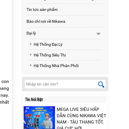
Tin tức sản phẩm
Báo chí nói về Nikawa
Đại lý
Hệ Thống Đại Lý
Hệ Thống Siêu Thị
Hệ Thống Nhà Phân Phối
à con
thang
 nay.
Tin Nổi Bật
nhất
MEGA LIVE SIÊU HẤP
DẪN CÙNG NIKAWA VIỆT
NAM - TẬU THANG TỐT,
GIÁ CỰC HỜI