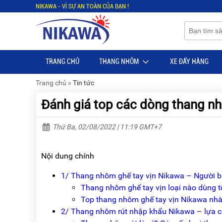
NIKAWA - VÌ SỰ AN TOÀN CỦA BẠN !
Menu
Menu
Sản
Sản
phẩm
phẩm
TRANG CHỦ
THANG NHÔM
XE ĐẨY HÀNG
TRANG
TRANG
CHỦ
CHỦ
Trang chủ
»
Tin tức
THANG
THANG
Đánh giá top các dòng thang nh
NHÔM
NHÔM
XE
THANG
Thứ Ba, 02/08/2022 | 11:19 GMT+7
ĐẨY
NHÔM
HÀNG
RÚT
Nội dung chính
BỘ
THANG
DÂY
NHÔM
1/ Thang nhôm ghế tay vịn Nikawa – Người 
THOÁT
GIA
HIỂM
ĐÌNH
Thang nhôm ghế tay vịn loại nào dùng t
TỰ
Top thang nhôm ghế tay vịn Nikawa nh
ĐỘNG
THANG
2/ Thang nhôm rút nhập khẩu Nikawa – lựa ch
NHÔM
XE
GẤP