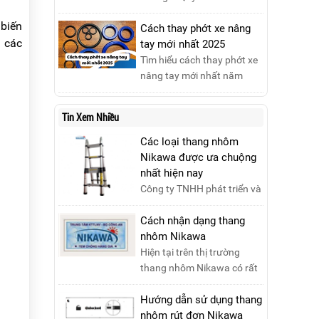
gây thiệt hại nghiêm trọng
hàng,Nikawa xin trân trọng
 biến
nếu không được xử lý kịp
thông báo tới Quý Khách
Cách thay phớt xe nâng
n các
thời. Vì vậy, việc hiểu rõ các
hàng lịch nghỉ lễ Giỗ Tổ
tay mới nhất 2025
phương pháp dập tắt...
Hùng Vương 10/03 như
Tìm hiểu cách thay phớt xe
sau:Thời gian nghỉ lễ: Thứ
nâng tay mới nhất năm
Hai, ngày 07/04/2025,
2025 với hướng dẫn chi tiết.
nhằm ngày Giỗ Tổ Hùng
Đọc ngay để nắm vững quy
Tin Xem Nhiều
Vương – dịp để tưởng nhớ
trình thay phớt đúng cách,
công ơn dựng nước của các
giúp xe nâng hoạt động
Các loại thang nhôm
Vua Hùng....
hiệu quả và bền lâu!
Nikawa được ưa chuộng
nhất hiện nay
Công ty TNHH phát triển và
thương mại Nikawa Việt
Nam xin kính chào quý
Cách nhận dạng thang
khách ! Hiện tại công t....
nhôm Nikawa
Hiện tại trên thị trường
thang nhôm Nikawa có rất
nhiều loại thang kém chất
lượng, lấy thương h....
Hướng dẫn sử dụng thang
nhôm rút đơn Nikawa