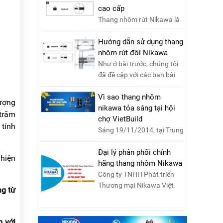
cao cấp
Thang nhôm rút Nikawa là
sản phẩm của tập đoàn
Nikawa CORP Nhật Bản với
Hướng dẫn sử dụng thang
các tính năng an toàn, ....
nhôm rút đôi Nikawa
Như ở bài trước, chúng tôi
đã đề cập với các bạn bài
viết hướng dẫn sử dụng
thang nhôm rút đơn ....
Vì sao thang nhôm
lượng
nikawa tỏa sáng tại hội
 trăm
chợ VietBuild
 tính
Sáng 19/11/2014, tại Trung
tâm Hội chợ Triển lãm Việt
Nam, Hà Nội, đã diễn ra lễ
Đại lý phân phối chính
 hiện
khai mạc “Triể....
hãng thang nhôm Nikawa
Công ty TNHH Phát triển
Thương mại Nikawa Việt
ng từ
Nam là đơn vị phân phối
độc quyền sản phẩm
thang....
p với