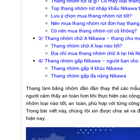
Thang nhôm rút là gì? Có mấy loại than
NÂNG
(THANG
Top thang nhôm rút nhập khẩu Nikawa 
TAY
RÚT
LỒNG)
Lưu ý chọn mua thang nhôm rút tốt?
VIDEO
Nên mua thang nhôm rút đơn hay thang
THANG
Có nên mua thang nhôm rút cũ không?
CÁCH
TIN
ĐIỆN
3/ Thang nhôm chữ A Nikawa – thang cho mọ
TỨC
Thang nhôm chữ A loại nào tốt?
THANG
BÁO
Địa chỉ mua thang nhôm chữ A tại Hà N
NHÔM
CHÍ
CHỮ
4/ Thang nhôm gấp Nikawa – người bạn cho 
NÓI
A
VỀ
Thang nhôm gấp 4 khúc Nikawa
NIKAWA
Thang nhôm gấp đa năng Nikawa
THANG
NHÔM
GIỚI
CÔNG
Thang làm bằng nhôm dần dần thay thế các mẫu th
THIỆU
NGHIỆP
người cảm thấy an toàn hơn khi thực hiện các công
ĐẠI
nhôm loại nào tốt, an toàn, phù hợp với từng công
THANG
LÝ
NHÔM
Trong bài viết này, chúng tôi xin được chia sẻ và 
GIÀN
hiện nay.
GIÁO
BẢO
HÀNH
VÁN
THANG
LIÊN