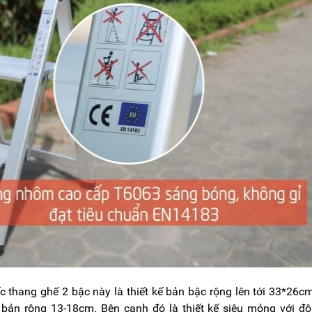
c thang ghế 2 bậc này là thiết kế bản bậc rộng lên tới 33*26c
 bản rộng 13-18cm. Bên cạnh đó là thiết kế siêu mỏng với đ