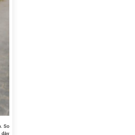
m. So
ộ dày