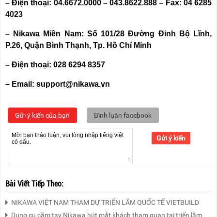
– Điện thoại: 04.6672.0000 – 043.8622.888 – Fax: 04 6285
4023
– Nikawa Miền Nam: Số 101/28 Đường Đinh Bộ Lĩnh,
P.26, Quận Bình Thạnh, Tp. Hồ Chí Minh
– Điện thoại: 028 6294 8357
– Email: support@nikawa.vn
Gửi ý kiến của bạn
Bình luận facebook
Gửi ý kiến
Bài Viết Tiếp Theo:
NIKAWA VIỆT NAM THAM DỰ TRIỂN LÃM QUỐC TẾ VIETBUILD
Dụng cụ cầm tay Nikawa hút mắt khách tham quan tại triển lãm