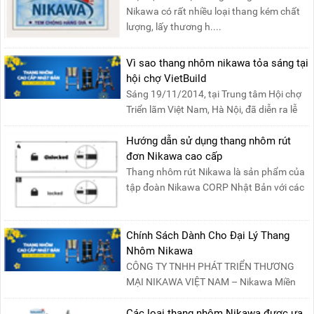
Nikawa có rất nhiều loại thang kém chất
lượng, lấy thương h....
Vì sao thang nhôm nikawa tỏa sáng tại
hội chợ VietBuild
Sáng 19/11/2014, tại Trung tâm Hội chợ
Triển lãm Việt Nam, Hà Nội, đã diễn ra lễ
khai mạc “Triể....
Hướng dẫn sử dụng thang nhôm rút
đơn Nikawa cao cấp
Thang nhôm rút Nikawa là sản phẩm của
tập đoàn Nikawa CORP Nhật Bản với các
tính năng an toàn, ....
Chính Sách Dành Cho Đại Lý Thang
Nhôm Nikawa
CÔNG TY TNHH PHÁT TRIỂN THƯƠNG
MẠI NIKAWA VIỆT NAM – Nikawa Miền
Bắc: Số 19, Đường Trung ....
Các loại thang nhôm Nikawa được ưa