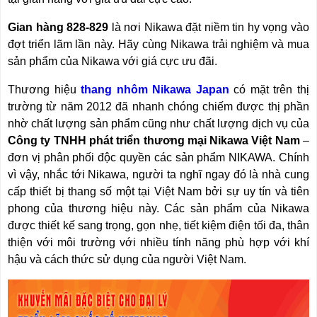
RẢNH
HỆ
TAY
Gian hàng 828-829
là nơi Nikawa đặt niềm tin hy vọng vào
đợt triển lãm lần này. Hãy cùng Nikawa trải nghiệm và mua
XE
ĐẨY
sản phẩm của Nikawa với giá cực ưu đãi.
HÀNG
Thương hiệu
thang nhôm Nikawa Japan
có mặt trên thị
BỘ
trường từ năm 2012 đã nhanh chóng chiếm được thị phần
DÂY
THOÁT
nhờ chất lượng sản phẩm cũng như chất lượng dịch vụ của
HIỂM
Công ty TNHH phát triển thương mại Nikawa Việt Nam
–
TỰ
ĐỘNG
đơn vị phân phối độc quyền các sản phẩm NIKAWA. Chính
vì vậy, nhắc tới Nikawa, người ta nghĩ ngay đó là nhà cung
XE
cấp thiết bị thang số một tại Việt Nam bởi sự uy tín và tiên
NÂNG
TAY
phong của thương hiệu này. Các sản phẩm của Nikawa
được thiết kế sang trọng, gọn nhẹ, tiết kiệm điện tối đa, thân
thiện với môi trường với nhiều tính năng phù hợp với khí
hậu và cách thức sử dụng của người Việt Nam.