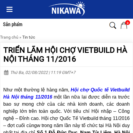
Menu
Menu
Sản
Sản
phẩm
phẩm
0
Sản phẩm
Trang chủ
»
Tin tức
TRANG
TRANG
CHỦ
CHỦ
TRIỂN LÃM HỘI CHỢ VIETBUILD HÀ
THANG
THANG
NỘI THÁNG 11/2016
NHÔM
NHÔM
Thứ Ba, 02/08/2022 | 11:19 GMT+7
XE
THANG
ĐẨY
NHÔM
HÀNG
RÚT
Như một thường lệ hàng năm,
Hội chợ Quốc tế Vietbuild
BỘ
THANG
Hà Nội tháng 11/2016
một lần nữa lại được diễn ra trước
DÂY
NHÔM
bao sự mong chờ của các nhà kinh doanh, các doanh
THOÁT
GIA
HIỂM
ĐÌNH
nghiệp lớn trên toàn quốc. Với tiêu chí Hội nhập – Công
TỰ
nghệ – Đỉnh cao. Hội chợ Quốc Tế Vietbuild tháng 11/2016
ĐỘNG
THANG
– đợt cuối cùngw trong năm lần này tổ chức tại Hà Nội duy
NHÔM
XE
GẤP
nhất tại địa chỉ
Số 1 Đỗ Đức Dục, Nam Từ Liêm, Hà Nội