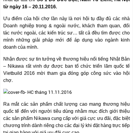
NÂNG
(THANG
từ ngày 16 – 20.11.2016.
TAY
RÚT
LỒNG)
Ưu điểm của hội chợ lần này là nơi hội tụ đầy đủ các nhà
VIDEO
THANG
Doanh nghiệp trong & ngoài nước, khách tham quan, đối
CÁCH
TIN
tác nước ngoài, các kiến trúc sư… tất cả đều tìm được cho
ĐIỆN
TỨC
mình những giải pháp mới để áp dụng vào ngành kinh
THANG
doanh của mình.
BÁO
NHÔM
CHÍ
CHỮ
NÓI
Nhận được sự tin tưởng về thương hiệu nổi tiếng Nhật Bản
A
VỀ
– Nikawa rất vinh dự được ban tổ chức triển lãm quốc tế
NIKAWA
THANG
Vietbuild 2016 mời tham gia đóng góp công sức vào hội
NHÔM
chợ.
GIỚI
CÔNG
THIỆU
NGHIỆP
ĐẠI
THANG
LÝ
Ra mắt các sản phẩm chất lượng cao mang thương hiệu
NHÔM
GIÀN
quốc tế đến với người tiêu dùng nhằm mục đích giới thiệu
GIÁO
BẢO
các sản phẩm Nikawa cung cấp với giá cực ưu đãi, đặc biệt
HÀNH
chương trình dành riêng cho các đại lý khi đặt hàng trực tiếp
VÁN
THANG
LIÊN
tại gian hàng với giá ưu đãi cực cao.