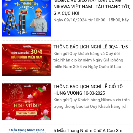
MEGA LIVE SIÊU HẤP DẪN CÙNG
NIKAWA VIỆT NAM - TẬU THANG TỐT,
GIÁ CỰC HỜI
Ngày 09/10/2024, từ 10h00 - 15h00, hãy
cùng tham gia buổi Livestream của
Nikawa Việt Nam để nhận ngay những
phần quà siêu hấp dẫn và mua sắm
những sản phẩm thang chính hãng với
THÔNG BÁO LỊCH NGHỈ LỄ 30/4 - 1/5
mức giá không thể tốt hơn!Tham gia
Kính gửi Quý khách hàng và Quý đối
Mega Live, bạn sẽ nhận được gì?...
tác,Nhân dịp kỷ niệm Ngày Giải phóng
miền Nam 30/4 và Ngày Quốc tế Lao
động 1/5, Nikawa xin trân trọng thông
báo lịch nghỉ lễ như sau:Thời gian nghỉ: Từ
Thứ Ba, ngày 29/04/2025 đến hết Chủ
THÔNG BÁO LỊCH NGHỈ LỄ GIỖ TỔ
Nhật, ngày 04/05/2025.T...
HÙNG VƯƠNG 10-03-2025
Kính gửi Quý Khách hàng,Nikawa xin trân
trọng thông báo tới Quý Khách hàng lịch
nghỉ lễ Giỗ Tổ Hùng Vương 10/03 như
sau:Thời gian nghỉ lễ: Thứ Hai, ngày
07/04/2025, nhằm ngày Giỗ Tổ Hùng
5 Mẫu Thang Nhôm Chữ A Cao 3m
Vương – dịp để tưởng nhớ công ơn dựng