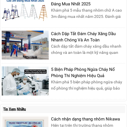
Đáng Mua Nhất 2025
nước của các Vua Hùng....
Khám phá 5 mẫu thang nhôm chữ A cao
3m đáng mua nhất năm 2025. Đánh giá
chất lượng, độ an toàn và giá bán để chọn
sản phẩm phù hợp!
Cách Dập Tắt Đám Cháy Xăng Dầu
Nhanh Chóng Và An Toàn
Cách dập tắt đám cháy xăng dầu nhanh
chóng và an toàn là một kỹ năng quan
trọng trong phòng cháy chữa cháy. Đám
cháy xăng dầu rất dễ lan rộng và gây thiệt
5 Biện Pháp Phòng Ngừa Cháy Nổ
hại nghiêm trọng nếu không được xử lý kịp
Phòng Thí Nghiệm Hiệu Quả
thời. Vì vậy, việc hiểu rõ các phương pháp
Khám phá 5 biện pháp phòng ngừa cháy
dập tắt...
nổ phòng thí nghiệm hiệu quả, giúp bảo
đảm an toàn cho nhân viên, thiết bị và tài
sản, giảm thiểu nguy cơ cháy nổ phòng thí
nghiệm.
Tin Xem Nhiều
Cách nhận dạng thang nhôm Nikawa
Hiện tại trên thị trường thang nhôm