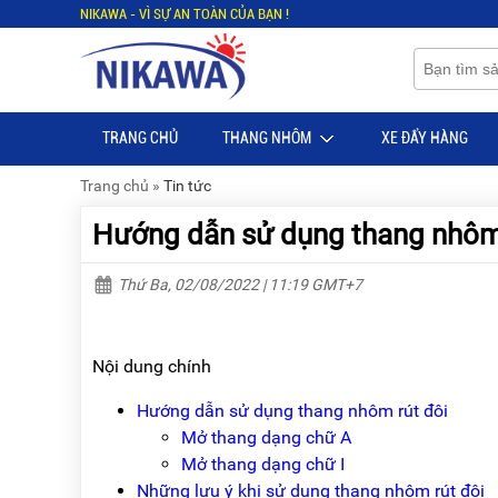
NIKAWA - VÌ SỰ AN TOÀN CỦA BẠN !
Menu
Menu
Sản
Sản
phẩm
phẩm
TRANG CHỦ
THANG NHÔM
XE ĐẨY HÀNG
TRANG
TRANG
CHỦ
CHỦ
Trang chủ
»
Tin tức
THANG
THANG
Hướng dẫn sử dụng thang nhôm 
NHÔM
NHÔM
XE
THANG
Thứ Ba, 02/08/2022 | 11:19 GMT+7
ĐẨY
NHÔM
HÀNG
RÚT
BỘ
THANG
Nội dung chính
DÂY
NHÔM
THOÁT
GIA
Hướng dẫn sử dụng thang nhôm rút đôi
HIỂM
ĐÌNH
TỰ
Mở thang dạng chữ A
ĐỘNG
THANG
Mở thang dạng chữ I
NHÔM
Những lưu ý khi sử dụng thang nhôm rút đôi
XE
GẤP