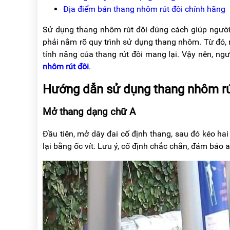
NÂNG
(THANG
Địa điểm bán thang nhôm rút đôi chính hãng
TAY
RÚT
LỒNG)
Sử dụng thang nhôm rút đôi đúng cách giúp người 
VIDEO
phải nắm rõ quy trình sử dụng thang nhôm. Từ đó, 
THANG
CÁCH
tính năng của thang rút đôi mang lại. Vậy nên, ng
TIN
ĐIỆN
TỨC
nhôm rút đôi
.
THANG
BÁO
Hướng dẫn sử dụng thang nhôm rú
NHÔM
CHÍ
CHỮ
NÓI
A
VỀ
Mở thang dạng chữ A
NIKAWA
THANG
Đầu tiên, mở dây đai cố định thang, sau đó kéo ha
NHÔM
GIỚI
CÔNG
lại bằng ốc vít. Lưu ý, cố định chắc chắn, đảm bảo 
THIỆU
NGHIỆP
ĐẠI
THANG
LÝ
NHÔM
GIÀN
GIÁO
BẢO
HÀNH
VÁN
THANG
LIÊN