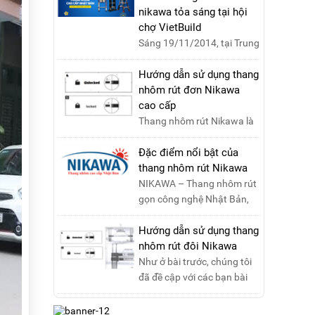
nikawa tỏa sáng tại hội
chợ VietBuild
Sáng 19/11/2014, tại Trung
tâm Hội chợ Triển lãm Việt
Nam, Hà Nội, đã diễn ra lễ
Hướng dẫn sử dụng thang
khai mạc “Triể....
nhôm rút đơn Nikawa
cao cấp
Thang nhôm rút Nikawa là
sản phẩm của tập đoàn
Nikawa CORP Nhật Bản với
Đặc điểm nổi bật của
các tính năng an toàn, ....
thang nhôm rút Nikawa
NIKAWA – Thang nhôm rút
gọn công nghệ Nhật Bản,
đạt tiêu chuẩn Châu Âu,
đảm bảo sự an toàn tuy....
Hướng dẫn sử dụng thang
nhôm rút đôi Nikawa
Như ở bài trước, chúng tôi
đã đề cập với các bạn bài
viết hướng dẫn sử dụng
thang nhôm rút đơn ....