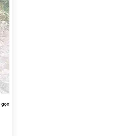
p gọn