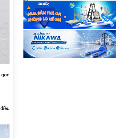
u gọn
 điều