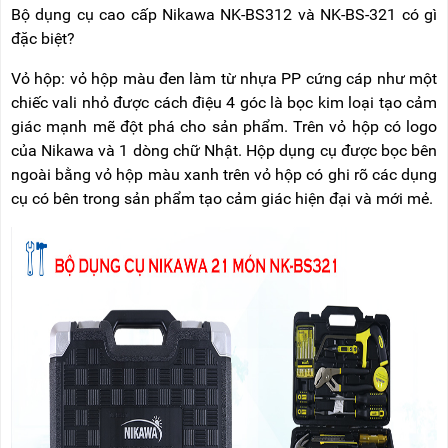
NÂNG
(THANG
Bộ dụng cụ cao cấp Nikawa NK-BS312 và NK-BS-321 có gì
TAY
RÚT
đặc biệt?
LỒNG)
VIDEO
Vỏ hộp: vỏ hộp màu đen làm từ nhựa PP cứng cáp như một
THANG
CÁCH
chiếc vali nhỏ được cách điệu 4 góc là bọc kim loại tạo cảm
TIN
ĐIỆN
TỨC
giác mạnh mẽ đột phá cho sản phẩm. Trên vỏ hộp có logo
của Nikawa và 1 dòng chữ Nhật. Hộp dụng cụ được bọc bên
THANG
BÁO
NHÔM
ngoài bằng vỏ hộp màu xanh trên vỏ hộp có ghi rõ các dụng
CHÍ
CHỮ
cụ có bên trong sản phẩm tạo cảm giác hiện đại và mới mẻ.
NÓI
A
VỀ
NIKAWA
THANG
NHÔM
GIỚI
CÔNG
THIỆU
NGHIỆP
ĐẠI
THANG
LÝ
NHÔM
GIÀN
GIÁO
BẢO
HÀNH
VÁN
THANG
LIÊN