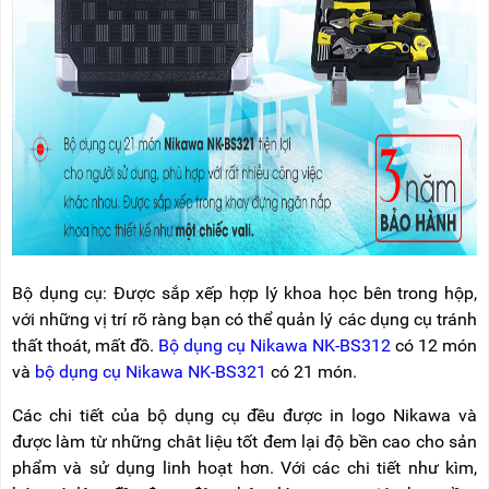
RẢNH
HỆ
TAY
XE
ĐẨY
HÀNG
BỘ
DÂY
THOÁT
HIỂM
TỰ
ĐỘNG
XE
Bộ dụng cụ: Được sắp xếp hợp lý khoa học bên trong hộp,
NÂNG
TAY
với những vị trí rõ ràng bạn có thể quản lý các dụng cụ tránh
thất thoát, mất đồ.
Bộ dụng cụ Nikawa NK-BS312
có 12 món
và
bộ dụng cụ Nikawa NK-BS321
có 21 món.
Các chi tiết của bộ dụng cụ đều được in logo Nikawa và
được làm từ những chât liệu tốt đem lại độ bền cao cho sản
phẩm và sử dụng linh hoạt hơn. Với các chi tiết như kìm,