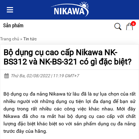
Menu
Menu
Sản
Sản
phẩm
phẩm
0
Sản phẩm
Trang chủ
»
Tin tức
TRANG
TRANG
CHỦ
CHỦ
Bộ dụng cụ cao cấp Nikawa NK-
THANG
THANG
BS312 và NK-BS-321 có gì đặc biệt?
NHÔM
NHÔM
Thứ Ba, 02/08/2022 | 11:19 GMT+7
XE
THANG
ĐẨY
NHÔM
HÀNG
RÚT
Bộ dụng cụ đa năng Nikawa từ lâu đã là sự lụa chọn của rất
BỘ
THANG
nhiều người với những dụng cụ tiện lợi đa dạng để bạn sử
DÂY
NHÔM
dụng trong rất nhiều các công việc khác nhau. Mới đây
THOÁT
GIA
HIỂM
ĐÌNH
Nikawa đã cho ra mắt hai bộ dụng cụ cao cấp với chất
TỰ
lượng đặc biệt khác biệt so với sản phẩm dụng cụ đa năng
ĐỘNG
THANG
trước đây của hãng.
NHÔM
XE
GẤP