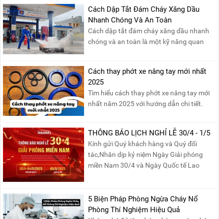
Cách Dập Tắt Đám Cháy Xăng Dầu
Nhanh Chóng Và An Toàn
Cách dập tắt đám cháy xăng dầu nhanh
chóng và an toàn là một kỹ năng quan
trọng trong phòng cháy chữa cháy. Đám
cháy xăng dầu rất dễ lan rộng và gây thiệt
Cách thay phớt xe nâng tay mới nhất
hại nghiêm trọng nếu không được xử lý kịp
2025
thời. Vì vậy, việc hiểu rõ các phương pháp
Tìm hiểu cách thay phớt xe nâng tay mới
dập tắt...
nhất năm 2025 với hướng dẫn chi tiết.
Đọc ngay để nắm vững quy trình thay
phớt đúng cách, giúp xe nâng hoạt động
THÔNG BÁO LỊCH NGHỈ LỄ 30/4 - 1/5
hiệu quả và bền lâu!
Kính gửi Quý khách hàng và Quý đối
tác,Nhân dịp kỷ niệm Ngày Giải phóng
miền Nam 30/4 và Ngày Quốc tế Lao
động 1/5, Nikawa xin trân trọng thông
báo lịch nghỉ lễ như sau:Thời gian nghỉ: Từ
Thứ Ba, ngày 29/04/2025 đến hết Chủ
5 Biện Pháp Phòng Ngừa Cháy Nổ
Nhật, ngày 04/05/2025.T...
Phòng Thí Nghiệm Hiệu Quả