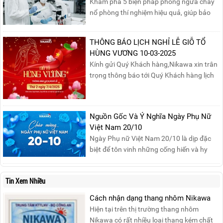
Khám phá 5 biện pháp phòng ngừa cháy
nổ phòng thí nghiệm hiệu quả, giúp bảo
đảm an toàn cho nhân viên, thiết bị và tài
sản, giảm thiểu nguy cơ cháy nổ phòng thí
THÔNG BÁO LỊCH NGHỈ LỄ GIỖ TỔ
nghiệm.
HÙNG VƯƠNG 10-03-2025
Kính gửi Quý Khách hàng,Nikawa xin trân
trọng thông báo tới Quý Khách hàng lịch
nghỉ lễ Giỗ Tổ Hùng Vương 10/03 như
sau:Thời gian nghỉ lễ: Thứ Hai, ngày
07/04/2025, nhằm ngày Giỗ Tổ Hùng
Nguồn Gốc Và Ý Nghĩa Ngày Phụ Nữ
Vương – dịp để tưởng nhớ công ơn dựng
Việt Nam 20/10
nước của các Vua Hùng....
Ngày Phụ nữ Việt Nam 20/10 là dịp đặc
biệt để tôn vinh những cống hiến và hy
sinh của phụ nữ trong gia đình và xã hội.
Khởi nguồn từ sự ra đời của Hội Phụ nữ
Tin Xem Nhiều
phản đế Việt Nam vào năm 1930, ngày
này không chỉ ghi nhận vai trò quan trọng
Cách nhận dạng thang nhôm Nikawa
của phụ nữ ...
Hiện tại trên thị trường thang nhôm
Nikawa có rất nhiều loại thang kém chất