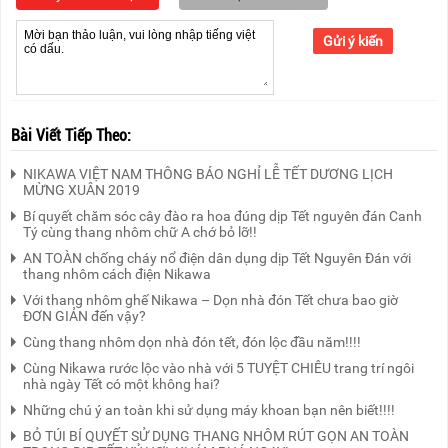
Gửi ý kiến
Bài Viết Tiếp Theo:
NIKAWA VIỆT NAM THÔNG BÁO NGHỈ LỄ TẾT DƯƠNG LỊCH
MỪNG XUÂN 2019
Bí quyết chăm sóc cây đào ra hoa đúng dịp Tết nguyên đán Canh
Tý cùng thang nhôm chữ A chớ bỏ lỡ!!
AN TOÀN chống cháy nổ điện dân dụng dịp Tết Nguyên Đán với
thang nhôm cách điện Nikawa
Với thang nhôm ghế Nikawa – Dọn nhà đón Tết chưa bao giờ
ĐƠN GIẢN đến vậy?
Cùng thang nhôm dọn nhà đón tết, đón lộc đầu năm!!!!
Cùng Nikawa rước lộc vào nhà với 5 TUYỆT CHIÊU trang trí ngôi
nhà ngày Tết có một không hai?
Những chú ý an toàn khi sử dụng máy khoan bạn nên biết!!!!
BỎ TÚI BÍ QUYẾT SỬ DỤNG THANG NHÔM RÚT GỌN AN TOÀN