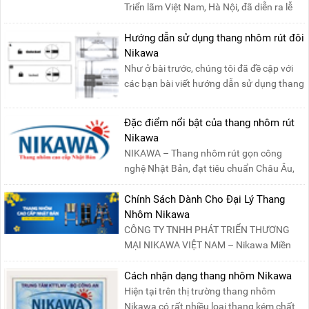
Triển lãm Việt Nam, Hà Nội, đã diễn ra lễ
khai mạc “Triể....
Hướng dẫn sử dụng thang nhôm rút đôi
Nikawa
Như ở bài trước, chúng tôi đã đề cập với
các bạn bài viết hướng dẫn sử dụng thang
nhôm rút đơn ....
Đặc điểm nổi bật của thang nhôm rút
Nikawa
NIKAWA – Thang nhôm rút gọn công
nghệ Nhật Bản, đạt tiêu chuẩn Châu Âu,
đảm bảo sự an toàn tuy....
Chính Sách Dành Cho Đại Lý Thang
Nhôm Nikawa
CÔNG TY TNHH PHÁT TRIỂN THƯƠNG
MẠI NIKAWA VIỆT NAM – Nikawa Miền
Bắc: Số 19, Đường Trung ....
Cách nhận dạng thang nhôm Nikawa
Hiện tại trên thị trường thang nhôm
Nikawa có rất nhiều loại thang kém chất