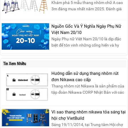
Mega Live, bạn sẽ nhận được gì?...
Khám phá 5 mẫu thang nhôm chữ A cao
3m đáng mua nhất năm 2025. Đánh giá
chất lượng, độ an toàn và giá bán để chọn
sản phẩm phù hợp!
Nguồn Gốc Và Ý Nghĩa Ngày Phụ Nữ
Việt Nam 20/10
Ngày Phụ nữ Việt Nam 20/10 là dịp đặc
biệt để tôn vinh những cống hiến và hy
sinh của phụ nữ trong gia đình và xã hội.
Khởi nguồn từ sự ra đời của Hội Phụ nữ
Tin Xem Nhiều
phản đế Việt Nam vào năm 1930, ngày
này không chỉ ghi nhận vai trò quan trọng
Hướng dẫn sử dụng thang nhôm rút
của phụ nữ ...
đơn Nikawa cao cấp
Thang nhôm rút Nikawa là sản phẩm của
tập đoàn Nikawa CORP Nhật Bản với các
tính năng an toàn, ....
Vì sao thang nhôm nikawa tỏa sáng tại
hội chợ VietBuild
Sáng 19/11/2014, tại Trung tâm Hội chợ