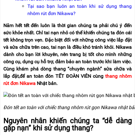
NÂNG
(THANG
Tại sao bạn luôn an toàn khi sử dụng thang
TAY
RÚT
LỒNG)
nhôm rút đơn Nikawa?
VIDEO
Năm hết tết đến luôn là thời gian chúng ta phải chú ý đến
THANG
CÁCH
sức khỏe nhất. Chỉ tai nạn nhỏ có thể khiến chúng ta đón cái
TIN
ĐIỆN
TỨC
tết không trọn vẹn. Đặc biệt đối với những công việc lắp đặt
và sửa chữa trên cao, tai nạn là điều khó tránh khỏi. Nikawa
THANG
BÁO
NHÔM
dành cho bạn lời khuyên, nên trang bị tốt cho mình những
CHÍ
CHỮ
NÓI
công cụ, dụng cụ hỗ trợ, đảm bảo an toàn trước khi làm việc.
A
VỀ
Cùng khám phá dòng thang “chuyên ngành” sửa chữa và
NIKAWA
THANG
lắp đặt,để an toàn đón TẾT ĐOÀN VIÊN cùng
thang nhôm
NHÔM
GIỚI
rút đơn Nikawa
Nhật bản.
CÔNG
THIỆU
NGHIỆP
ĐẠI
THANG
LÝ
NHÔM
Đón tết an toàn với chiếc thang nhôm rút gọn Nikawa nhật bả
GIÀN
GIÁO
BẢO
Nguyên nhân khiến chúng ta “dễ dàng
HÀNH
gặp nạn” khi sử dụng thang?
VÁN
THANG
LIÊN