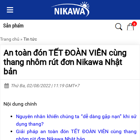
Menu
Menu
Sản
Sản
phẩm
phẩm
0
Sản phẩm
Trang chủ
»
Tin tức
TRANG
TRANG
CHỦ
CHỦ
An toàn đón TẾT ĐOÀN VIÊN cùng
THANG
THANG
thang nhôm rút đơn Nikawa Nhật
NHÔM
NHÔM
bản
XE
THANG
ĐẨY
NHÔM
Thứ Ba, 02/08/2022 | 11:19 GMT+7
HÀNG
RÚT
BỘ
THANG
Nội dung chính
DÂY
NHÔM
THOÁT
GIA
HIỂM
ĐÌNH
Nguyên nhân khiến chúng ta “dễ dàng gặp nạn” khi sử
TỰ
dụng thang?
ĐỘNG
THANG
Giải pháp an toàn đón TẾT ĐOÀN VIÊN cùng thang
NHÔM
XE
GẤP
nhôm rút đơn Nikawa Nhật bản