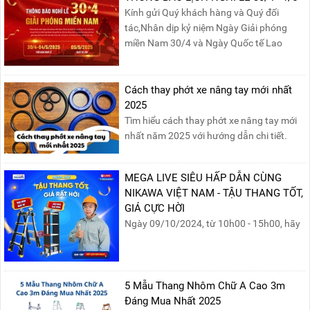
nghiệm.
Kính gửi Quý khách hàng và Quý đối
tác,Nhân dịp kỷ niệm Ngày Giải phóng
miền Nam 30/4 và Ngày Quốc tế Lao
động 1/5, Nikawa xin trân trọng thông
báo lịch nghỉ lễ như sau:Thời gian nghỉ: Từ
Thứ Ba, ngày 29/04/2025 đến hết Chủ
Cách thay phớt xe nâng tay mới nhất
Nhật, ngày 04/05/2025.T...
2025
Tìm hiểu cách thay phớt xe nâng tay mới
nhất năm 2025 với hướng dẫn chi tiết.
Đọc ngay để nắm vững quy trình thay
phớt đúng cách, giúp xe nâng hoạt động
MEGA LIVE SIÊU HẤP DẪN CÙNG
hiệu quả và bền lâu!
NIKAWA VIỆT NAM - TẬU THANG TỐT,
GIÁ CỰC HỜI
Ngày 09/10/2024, từ 10h00 - 15h00, hãy
cùng tham gia buổi Livestream của
Nikawa Việt Nam để nhận ngay những
phần quà siêu hấp dẫn và mua sắm
những sản phẩm thang chính hãng với
5 Mẫu Thang Nhôm Chữ A Cao 3m
mức giá không thể tốt hơn!Tham gia
Đáng Mua Nhất 2025