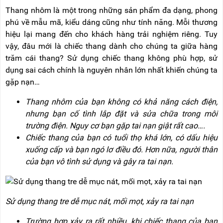
RẢNH
HỆ
Thang nhôm là một trong những sản phẩm đa dạng, phong
TAY
phú về mẫu mã, kiểu dáng cũng như tính năng. Mỗi thương
XE
hiệu lại mang đến cho khách hàng trải nghiệm riêng. Tuy
ĐẨY
vậy, đâu mới là chiếc thang dành cho chúng ta giữa hàng
HÀNG
trăm cái thang? Sử dụng chiếc thang không phù hợp, sử
BỘ
dụng sai cách chính là nguyên nhân lớn nhất khiến chúng ta
DÂY
gặp nạn…
THOÁT
HIỂM
TỰ
Thang nhôm của bạn không có khả năng cách điện,
ĐỘNG
nhưng bạn cố tình lắp đặt và sửa chữa trong môi
trường điện. Nguy cơ bạn gặp tai nạn giật rất cao….
XE
Chiếc thang của bạn có tuổi thọ khá lớn, có dấu hiệu
NÂNG
TAY
xuống cấp và bạn ngó lơ điều đó. Hơn nữa, người thân
của bạn vô tình sử dụng và gây ra tai nạn.
Sử dụng thang tre dễ mục nát, mối mọt, xảy ra tai nạn
Trường hợp xảy ra rất nhiều, khi chiếc thang của bạn