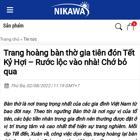
Menu
Menu
Sản
Sản
phẩm
phẩm
0
Sản phẩm
Trang chủ
»
Tin tức
TRANG
TRANG
CHỦ
CHỦ
Trang hoàng bàn thờ gia tiên đón Tết
THANG
THANG
Kỷ Hợi – Rước lộc vào nhà! Chớ bỏ
NHÔM
NHÔM
qua
XE
THANG
ĐẨY
NHÔM
Thứ Ba, 02/08/2022 | 11:19 GMT+7
HÀNG
RÚT
BỘ
THANG
Bàn thờ là nơi trang trọng nhất của các gia đình Việt Nam từ
DÂY
NHÔM
THOÁT
GIA
bao đời nay. Theo tín ngưỡng Bàn thờ là nơi ngự vị của tổ
HIỂM
ĐÌNH
tiên, các bậc tiền nhân trong gia đình nên thường được đặt ở
TỰ
ĐỘNG
vị trí trung tâm và cao nhất thể hiện sự trang nghiêm. Mỗi
THANG
NHÔM
dịp Tết đến, Xuân về, công việc dọn dẹp, trang hoàng lại bàn
XE
GẤP