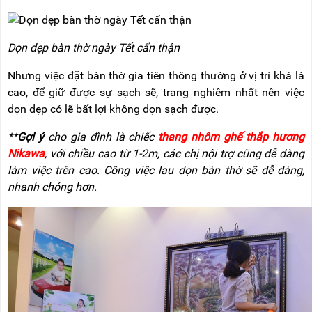
RẢNH
HỆ
TAY
XE
Dọn dẹp bàn thờ ngày Tết cẩn thận
ĐẨY
HÀNG
Nhưng việc đặt bàn thờ gia tiên thông thường ở vị trí khá là
cao, để giữ được sự sạch sẽ, trang nghiêm nhất nên việc
BỘ
DÂY
dọn dẹp có lẽ bất lợi không dọn sạch được.
THOÁT
HIỂM
**
Gợi ý
cho gia đình là chiếc
thang nhôm ghế thắp hương
TỰ
ĐỘNG
Nikawa
, với chiều cao từ 1-2m, các chị nội trợ cũng dễ dàng
làm việc trên cao. Công việc lau dọn bàn thờ sẽ dễ dàng,
XE
nhanh chóng hơn.
NÂNG
TAY