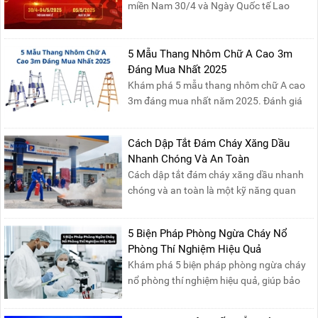
miền Nam 30/4 và Ngày Quốc tế Lao
động 1/5, Nikawa xin trân trọng thông
báo lịch nghỉ lễ như sau:Thời gian nghỉ: Từ
Thứ Ba, ngày 29/04/2025 đến hết Chủ
5 Mẫu Thang Nhôm Chữ A Cao 3m
Nhật, ngày 04/05/2025.T...
Đáng Mua Nhất 2025
Khám phá 5 mẫu thang nhôm chữ A cao
3m đáng mua nhất năm 2025. Đánh giá
chất lượng, độ an toàn và giá bán để chọn
sản phẩm phù hợp!
Cách Dập Tắt Đám Cháy Xăng Dầu
Nhanh Chóng Và An Toàn
Cách dập tắt đám cháy xăng dầu nhanh
chóng và an toàn là một kỹ năng quan
trọng trong phòng cháy chữa cháy. Đám
cháy xăng dầu rất dễ lan rộng và gây thiệt
5 Biện Pháp Phòng Ngừa Cháy Nổ
hại nghiêm trọng nếu không được xử lý kịp
Phòng Thí Nghiệm Hiệu Quả
thời. Vì vậy, việc hiểu rõ các phương pháp
Khám phá 5 biện pháp phòng ngừa cháy
dập tắt...
nổ phòng thí nghiệm hiệu quả, giúp bảo
đảm an toàn cho nhân viên, thiết bị và tài
sản, giảm thiểu nguy cơ cháy nổ phòng thí