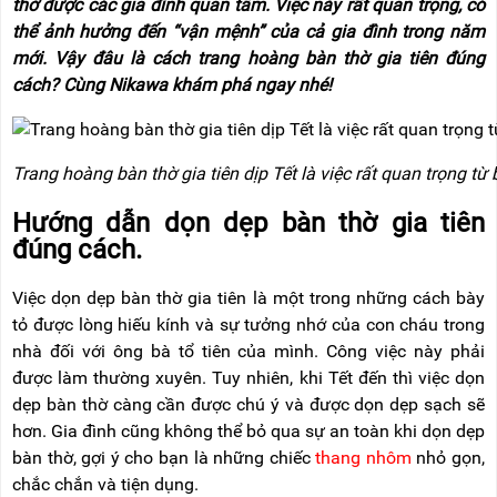
thờ được các gia đình quan tâm. Việc này rất quan trọng, có
NÂNG
(THANG
TAY
RÚT
thể ảnh hưởng đến “vận mệnh” của cả gia đình trong năm
LỒNG)
mới. Vậy đâu là cách trang hoàng bàn thờ gia tiên đúng
VIDEO
cách? Cùng Nikawa khám phá ngay nhé!
THANG
CÁCH
TIN
ĐIỆN
TỨC
Trang hoàng bàn thờ gia tiên dịp Tết là việc rất quan trọng từ
THANG
BÁO
NHÔM
CHÍ
CHỮ
Hướng dẫn dọn dẹp bàn thờ gia tiên
NÓI
A
VỀ
đúng cách.
NIKAWA
THANG
NHÔM
Việc dọn dẹp bàn thờ gia tiên là một trong những cách bày
GIỚI
CÔNG
THIỆU
tỏ được lòng hiếu kính và sự tưởng nhớ của con cháu trong
NGHIỆP
nhà đối với ông bà tổ tiên của mình. Công việc này phải
ĐẠI
THANG
được làm thường xuyên. Tuy nhiên, khi Tết đến thì việc dọn
LÝ
NHÔM
dẹp bàn thờ càng cần được chú ý và được dọn dẹp sạch sẽ
GIÀN
GIÁO
BẢO
hơn. Gia đình cũng không thể bỏ qua sự an toàn khi dọn dẹp
HÀNH
bàn thờ, gợi ý cho bạn là những chiếc
thang nhôm
nhỏ gọn,
VÁN
chắc chắn và tiện dụng.
THANG
LIÊN