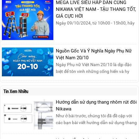
MEGA LIVE SIÊU HẤP DẪN CÙNG
nghiệm.
NIKAWA VIỆT NAM - TẬU THANG TỐT,
GIÁ CỰC HỜI
Ngày 09/10/2024, từ 10h00 - 15h00, hãy
cùng tham gia buổi Livestream của
Nikawa Việt Nam để nhận ngay những
phần quà siêu hấp dẫn và mua sắm
những sản phẩm thang chính hãng với
Nguồn Gốc Và Ý Nghĩa Ngày Phụ Nữ
mức giá không thể tốt hơn!Tham gia
Việt Nam 20/10
Mega Live, bạn sẽ nhận được gì?...
Ngày Phụ nữ Việt Nam 20/10 là dịp đặc
biệt để tôn vinh những cống hiến và hy
sinh của phụ nữ trong gia đình và xã hội.
Khởi nguồn từ sự ra đời của Hội Phụ nữ
Tin Xem Nhiều
phản đế Việt Nam vào năm 1930, ngày
này không chỉ ghi nhận vai trò quan trọng
Hướng dẫn sử dụng thang nhôm rút đôi
của phụ nữ ...
Nikawa
Như ở bài trước, chúng tôi đã đề cập với
các bạn bài viết hướng dẫn sử dụng thang
nhôm rút đơn ....