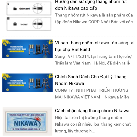
Hướng dẫn sử dụng thang nhôm rút
đơn Nikawa cao cấp
Thang nhôm rút Nikawa là sản phẩm của
tập đoàn Nikawa CORP Nhật Bản với các
tính năng an toàn, ....
Vì sao thang nhôm nikawa tỏa sáng tại
hội chợ VietBuild
Sáng 19/11/2014, tại Trung tâm Hội chợ
Triển lãm Việt Nam, Hà Nội, đã diễn ra lễ
khai mạc “Triể....
Chính Sách Dành Cho Đại Lý Thang
Nhôm Nikawa
CÔNG TY TNHH PHÁT TRIỂN THƯƠNG
MẠI NIKAWA VIỆT NAM – Nikawa Miền
Bắc: Số 19, Đường Trung ....
Cách nhận dạng thang nhôm Nikawa
Hiện tại trên thị trường thang nhôm
Nikawa có rất nhiều loại thang kém chất
lượng, lấy thương h....