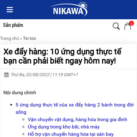
Menu
Menu
Sản
Sản
phẩm
phẩm
0
Sản phẩm
Trang chủ
»
Tin tức
TRANG
TRANG
CHỦ
CHỦ
Xe đẩy hàng: 10 ứng dụng thực tế
THANG
THANG
bạn cần phải biết ngay hôm nay!
NHÔM
NHÔM
Thứ Ba, 02/08/2022 | 11:19 GMT+7
XE
THANG
ĐẨY
NHÔM
HÀNG
RÚT
Nội dung chính
BỘ
THANG
DÂY
NHÔM
5 ứng dụng thực tế của xe đẩy hàng 2 bánh trong đời
THOÁT
GIA
sống
HIỂM
ĐÌNH
TỰ
Vận chuyển vật dụng, hàng hóa trong gia đình
ĐỘNG
THANG
Ứng dụng trong kho bãi, nhà máy
NHÔM
Hỗ trợ vận chuyển hàng hóa tại sân bay
XE
GẤP