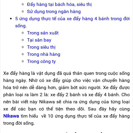
NÂNG
(THANG
Đẩy hàng tại bách hóa, siêu thị
TAY
RÚT
Sử dụng trong ngân hàng
LỒNG)
5 ứng dụng thực tế của xe đẩy hàng 4 bánh trong đời
VIDEO
THANG
sống.
CÁCH
TIN
Trong sản xuất
ĐIỆN
TỨC
Tại sân bay
THANG
Trong siêu thị
BÁO
NHÔM
Trong nhà hàng
CHÍ
CHỮ
NÓI
A
Trong công ty
VỀ
NIKAWA
Xe đẩy hàng là vật dụng đã quá thân quen trong cuộc sống
THANG
NHÔM
hàng ngày. Nhờ có xe đẩy giúp cho việc vận chuyển hàng
GIỚI
CÔNG
THIỆU
hóa trở nên dễ dàng hơn, giảm bớt sức người. Xe đẩy được
NGHIỆP
phân loại ra làm 2 là: xe đẩy 2 bánh và xe đẩy 4 bánh. Cho
ĐẠI
THANG
nên bài viết này Nikawa sẽ chia ra ứng dụng của từng loại
LÝ
NHÔM
xe để các bạn có thể tiện theo dõi. Sau đây hãy cùng
GIÀN
GIÁO
BẢO
Nikawa
tìm hiểu về 10 ứng dụng thực tế của xe đẩy hàng
HÀNH
trong đời sống.
VÁN
THANG
LIÊN