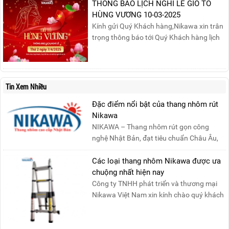
Thứ Ba, ngày 29/04/2025 đến hết Chủ
THÔNG BÁO LỊCH NGHỈ LỄ GIỖ TỔ
Nhật, ngày 04/05/2025.T...
HÙNG VƯƠNG 10-03-2025
Kính gửi Quý Khách hàng,Nikawa xin trân
trọng thông báo tới Quý Khách hàng lịch
nghỉ lễ Giỗ Tổ Hùng Vương 10/03 như
sau:Thời gian nghỉ lễ: Thứ Hai, ngày
07/04/2025, nhằm ngày Giỗ Tổ Hùng
Vương – dịp để tưởng nhớ công ơn dựng
Tin Xem Nhiều
nước của các Vua Hùng....
Đặc điểm nổi bật của thang nhôm rút
Nikawa
NIKAWA – Thang nhôm rút gọn công
nghệ Nhật Bản, đạt tiêu chuẩn Châu Âu,
đảm bảo sự an toàn tuy....
Các loại thang nhôm Nikawa được ưa
chuộng nhất hiện nay
Công ty TNHH phát triển và thương mại
Nikawa Việt Nam xin kính chào quý khách
! Hiện tại công t....