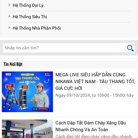
Hệ Thống Đại Lý
Hệ Thống Siêu Thị
Hệ Thống Nhà Phân Phối
Tin Nổi Bật
MEGA LIVE SIÊU HẤP DẪN CÙNG
NIKAWA VIỆT NAM - TẬU THANG TỐT,
GIÁ CỰC HỜI
Ngày 09/10/2024, từ 10h00 - 15h00, hãy
cùng tham gia buổi Livestream của
Nikawa Việt Nam để nhận ngay những
phần quà siêu hấp dẫn và mua sắm
những sản phẩm thang chính hãng với
Cách Dập Tắt Đám Cháy Xăng Dầu
mức giá không thể tốt hơn!Tham gia
Nhanh Chóng Và An Toàn
Mega Live, bạn sẽ nhận được gì?...
Cách dập tắt đám cháy xăng dầu nhanh