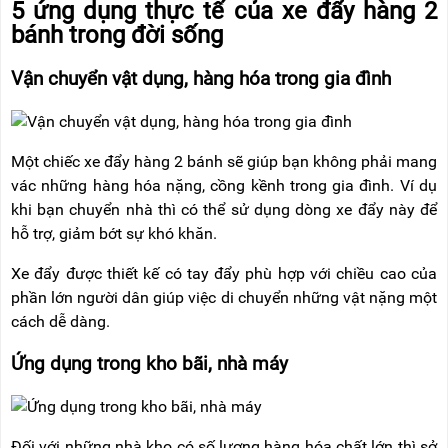
5 ứng dụng thực tế của xe đẩy hàng 2
RẢNH
HỆ
TAY
bánh trong đời sống
XE
Vận chuyển vật dụng, hàng hóa trong gia đình
ĐẨY
HÀNG
BỘ
DÂY
Một chiếc xe đẩy hàng 2 bánh sẽ giúp bạn không phải mang
THOÁT
vác những hàng hóa nặng, cồng kềnh trong gia đình. Ví dụ
HIỂM
TỰ
khi bạn chuyển nhà thì có thể sử dụng dòng xe đẩy này để
ĐỘNG
hỗ trợ, giảm bớt sự khó khăn.
XE
Xe đẩy được thiết kế có tay đẩy phù hợp với chiều cao của
NÂNG
TAY
phần lớn người dân giúp việc di chuyển những vật nặng một
cách dễ dàng.
Ứng dụng trong kho bãi, nhà máy
Đối với những nhà kho có số lượng hàng hóa chất lớn thì sở