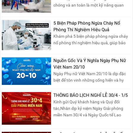
chóng và an toàn là một kỹ năng quan
trọng trong phòng cháy chữa cháy. Đám
cháy xăng dầu rất dễ lan rộng và gây thiệt
5 Biện Pháp Phòng Ngừa Cháy Nổ
hại nghiêm trọng nếu không được xử lý kịp
Phòng Thí Nghiệm Hiệu Quả
thời. Vì vậy, việc hiểu rõ các phương pháp
Khám phá 5 biện pháp phòng ngừa cháy
dập tắt...
nổ phòng thí nghiệm hiệu quả, giúp bảo
đảm an toàn cho nhân viên, thiết bị và tài
sản, giảm thiểu nguy cơ cháy nổ phòng thí
Nguồn Gốc Và Ý Nghĩa Ngày Phụ Nữ
nghiệm.
Việt Nam 20/10
Ngày Phụ nữ Việt Nam 20/10 là dịp đặc
biệt để tôn vinh những cống hiến và hy
sinh của phụ nữ trong gia đình và xã hội.
Khởi nguồn từ sự ra đời của Hội Phụ nữ
THÔNG BÁO LỊCH NGHỈ LỄ 30/4 - 1/5
phản đế Việt Nam vào năm 1930, ngày
Kính gửi Quý khách hàng và Quý đối
này không chỉ ghi nhận vai trò quan trọng
tác,Nhân dịp kỷ niệm Ngày Giải phóng
của phụ nữ ...
miền Nam 30/4 và Ngày Quốc tế Lao
động 1/5, Nikawa xin trân trọng thông
báo lịch nghỉ lễ như sau:Thời gian nghỉ: Từ