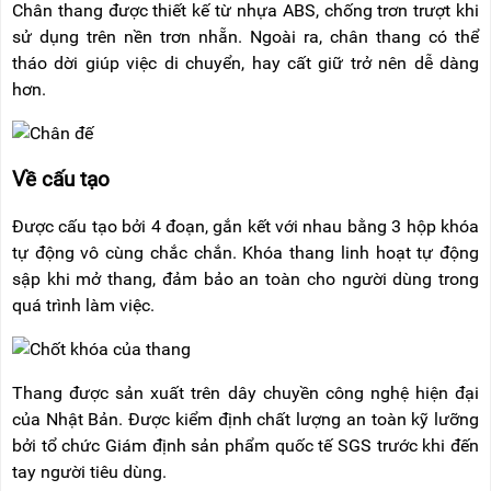
Chân thang được thiết kế từ nhựa ABS, chống trơn trượt khi
RẢNH
HỆ
TAY
sử dụng trên nền trơn nhẵn. Ngoài ra, chân thang có thể
tháo dời giúp việc di chuyển, hay cất giữ trở nên dễ dàng
XE
hơn.
ĐẨY
HÀNG
BỘ
DÂY
Về cấu tạo
THOÁT
HIỂM
TỰ
Được cấu tạo bởi 4 đoạn, gắn kết với nhau bằng 3 hộp khóa
ĐỘNG
tự động vô cùng chắc chắn. Khóa thang linh hoạt tự động
sập khi mở thang, đảm bảo an toàn cho người dùng trong
XE
NÂNG
quá trình làm việc.
TAY
Thang được sản xuất trên dây chuyền công nghệ hiện đại
của Nhật Bản. Được kiểm định chất lượng an toàn kỹ lưỡng
bởi tổ chức Giám định sản phẩm quốc tế SGS trước khi đến
tay người tiêu dùng.