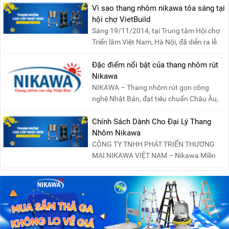
Vì sao thang nhôm nikawa tỏa sáng tại
hội chợ VietBuild
Sáng 19/11/2014, tại Trung tâm Hội chợ
Triển lãm Việt Nam, Hà Nội, đã diễn ra lễ
khai mạc “Triể....
Đặc điểm nổi bật của thang nhôm rút
Nikawa
NIKAWA – Thang nhôm rút gọn công
nghệ Nhật Bản, đạt tiêu chuẩn Châu Âu,
đảm bảo sự an toàn tuy....
Chính Sách Dành Cho Đại Lý Thang
Nhôm Nikawa
CÔNG TY TNHH PHÁT TRIỂN THƯƠNG
MẠI NIKAWA VIỆT NAM – Nikawa Miền
Bắc: Số 19, Đường Trung ....