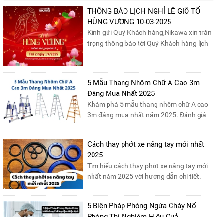
THÔNG BÁO LỊCH NGHỈ LỄ GIỖ TỔ
HÙNG VƯƠNG 10-03-2025
Kính gửi Quý Khách hàng,Nikawa xin trân
trọng thông báo tới Quý Khách hàng lịch
nghỉ lễ Giỗ Tổ Hùng Vương 10/03 như
sau:Thời gian nghỉ lễ: Thứ Hai, ngày
07/04/2025, nhằm ngày Giỗ Tổ Hùng
5 Mẫu Thang Nhôm Chữ A Cao 3m
Vương – dịp để tưởng nhớ công ơn dựng
Đáng Mua Nhất 2025
nước của các Vua Hùng....
Khám phá 5 mẫu thang nhôm chữ A cao
3m đáng mua nhất năm 2025. Đánh giá
chất lượng, độ an toàn và giá bán để chọn
sản phẩm phù hợp!
Cách thay phớt xe nâng tay mới nhất
2025
Tìm hiểu cách thay phớt xe nâng tay mới
nhất năm 2025 với hướng dẫn chi tiết.
Đọc ngay để nắm vững quy trình thay
phớt đúng cách, giúp xe nâng hoạt động
5 Biện Pháp Phòng Ngừa Cháy Nổ
hiệu quả và bền lâu!
Phòng Thí Nghiệm Hiệu Quả