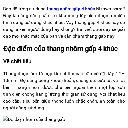
NÂNG
(THANG
TAY
RÚT
Bạn đã từng sử dụng
thang nhôm gấp 4 khúc
Nikawa chưa?
LỒNG)
Đây là dòng sản phẩm có khả năng tùy biến được ở nhiều
VIDEO
hình dạng sử dụng khác nhau. Vậy thang gấp 4 khúc này có
THANG
CÁCH
đúng là kén người dùng hay không? Bài viết dưới đây sẽ giải
TIN
ĐIỆN
TỨC
đáp mọi thắc mắc của bạn về sản phẩm thang gấp này.
THANG
Đặc điểm của thang nhôm gấp 4 khúc
BÁO
NHÔM
CHÍ
CHỮ
NÓI
A
Về chất liệu
VỀ
NIKAWA
THANG
Thang được làm từ hợp kim nhôm cao cấp có độ dày 1.2–
NHÔM
GIỚI
CÔNG
1.5mm. Độ sáng bóng khỏe khoắn, chống sét cực tốt và rất
THIỆU
NGHIỆP
bền. Thang nhôm được phủ bên ngoài thêm một lớp sơn
tĩnh điện chống han gỉ trong thời gian sử dụng. Với chất liệu
ĐẠI
THANG
LÝ
NHÔM
cao cấp, siêu bền giúp thang luôn chắc chắn, an toàn cho
GIÀN
người dùng sử dụng.
GIÁO
BẢO
HÀNH
VÁN
THANG
LIÊN