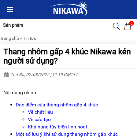
Menu
Menu
Sản
Sản
phẩm
phẩm
0
Sản phẩm
Trang chủ
»
Tin tức
TRANG
TRANG
CHỦ
CHỦ
Thang nhôm gấp 4 khúc Nikawa kén
THANG
THANG
người sử dụng?
NHÔM
NHÔM
Thứ Ba, 02/08/2022 | 11:19 GMT+7
XE
THANG
ĐẨY
NHÔM
HÀNG
RÚT
Nội dung chính
BỘ
THANG
DÂY
NHÔM
Đặc điểm của thang nhôm gấp 4 khúc
THOÁT
GIA
Về chất liệu
HIỂM
ĐÌNH
TỰ
Về cấu tạo
ĐỘNG
THANG
Khả năng tùy biến linh hoạt
NHÔM
Một số lưu ý khi sử dụng thang nhôm gấp khúc
XE
GẤP