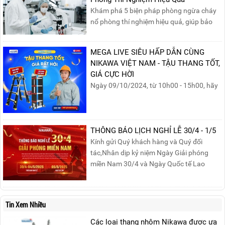
Khám phá 5 biện pháp phòng ngừa cháy
nổ phòng thí nghiệm hiệu quả, giúp bảo
đảm an toàn cho nhân viên, thiết bị và tài
sản, giảm thiểu nguy cơ cháy nổ phòng thí
MEGA LIVE SIÊU HẤP DẪN CÙNG
nghiệm.
NIKAWA VIỆT NAM - TẬU THANG TỐT,
GIÁ CỰC HỜI
Ngày 09/10/2024, từ 10h00 - 15h00, hãy
cùng tham gia buổi Livestream của
Nikawa Việt Nam để nhận ngay những
phần quà siêu hấp dẫn và mua sắm
những sản phẩm thang chính hãng với
THÔNG BÁO LỊCH NGHỈ LỄ 30/4 - 1/5
mức giá không thể tốt hơn!Tham gia
Kính gửi Quý khách hàng và Quý đối
Mega Live, bạn sẽ nhận được gì?...
tác,Nhân dịp kỷ niệm Ngày Giải phóng
miền Nam 30/4 và Ngày Quốc tế Lao
động 1/5, Nikawa xin trân trọng thông
báo lịch nghỉ lễ như sau:Thời gian nghỉ: Từ
Thứ Ba, ngày 29/04/2025 đến hết Chủ
Tin Xem Nhiều
Nhật, ngày 04/05/2025.T...
Các loại thang nhôm Nikawa được ưa