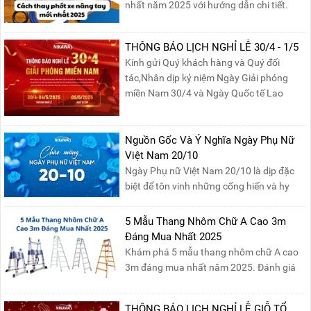
nhất năm 2025 với hướng dẫn chi tiết.
Đọc ngay để nắm vững quy trình thay
phớt đúng cách, giúp xe nâng hoạt động
THÔNG BÁO LỊCH NGHỈ LỄ 30/4 - 1/5
hiệu quả và bền lâu!
Kính gửi Quý khách hàng và Quý đối
tác,Nhân dịp kỷ niệm Ngày Giải phóng
miền Nam 30/4 và Ngày Quốc tế Lao
động 1/5, Nikawa xin trân trọng thông
báo lịch nghỉ lễ như sau:Thời gian nghỉ: Từ
Thứ Ba, ngày 29/04/2025 đến hết Chủ
Nguồn Gốc Và Ý Nghĩa Ngày Phụ Nữ
Nhật, ngày 04/05/2025.T...
Việt Nam 20/10
Ngày Phụ nữ Việt Nam 20/10 là dịp đặc
biệt để tôn vinh những cống hiến và hy
sinh của phụ nữ trong gia đình và xã hội.
Khởi nguồn từ sự ra đời của Hội Phụ nữ
5 Mẫu Thang Nhôm Chữ A Cao 3m
phản đế Việt Nam vào năm 1930, ngày
Đáng Mua Nhất 2025
này không chỉ ghi nhận vai trò quan trọng
Khám phá 5 mẫu thang nhôm chữ A cao
của phụ nữ ...
3m đáng mua nhất năm 2025. Đánh giá
chất lượng, độ an toàn và giá bán để chọn
sản phẩm phù hợp!
THÔNG BÁO LỊCH NGHỈ LỄ GIỖ TỔ