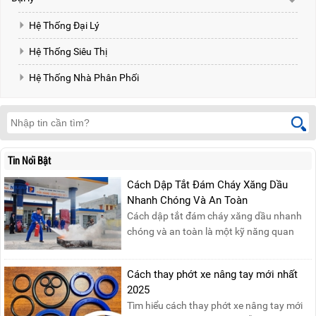
Hệ Thống Đại Lý
Hệ Thống Siêu Thị
Hệ Thống Nhà Phân Phối
Tin Nổi Bật
Cách Dập Tắt Đám Cháy Xăng Dầu
Nhanh Chóng Và An Toàn
Cách dập tắt đám cháy xăng dầu nhanh
chóng và an toàn là một kỹ năng quan
trọng trong phòng cháy chữa cháy. Đám
cháy xăng dầu rất dễ lan rộng và gây thiệt
Cách thay phớt xe nâng tay mới nhất
hại nghiêm trọng nếu không được xử lý kịp
2025
thời. Vì vậy, việc hiểu rõ các phương pháp
Tìm hiểu cách thay phớt xe nâng tay mới
dập tắt...