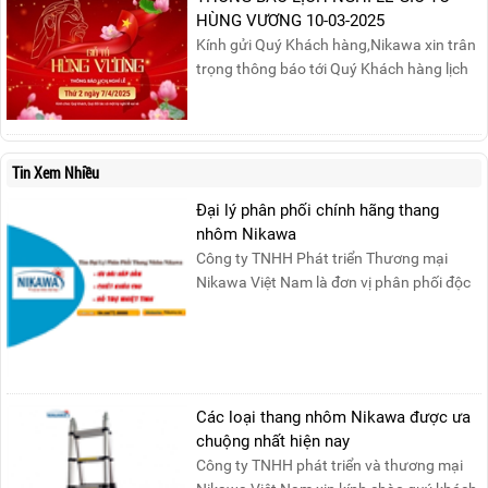
HÙNG VƯƠNG 10-03-2025
Kính gửi Quý Khách hàng,Nikawa xin trân
trọng thông báo tới Quý Khách hàng lịch
nghỉ lễ Giỗ Tổ Hùng Vương 10/03 như
sau:Thời gian nghỉ lễ: Thứ Hai, ngày
07/04/2025, nhằm ngày Giỗ Tổ Hùng
Vương – dịp để tưởng nhớ công ơn dựng
Tin Xem Nhiều
nước của các Vua Hùng....
Đại lý phân phối chính hãng thang
nhôm Nikawa
Công ty TNHH Phát triển Thương mại
Nikawa Việt Nam là đơn vị phân phối độc
quyền sản phẩm thang....
Các loại thang nhôm Nikawa được ưa
chuộng nhất hiện nay
Công ty TNHH phát triển và thương mại