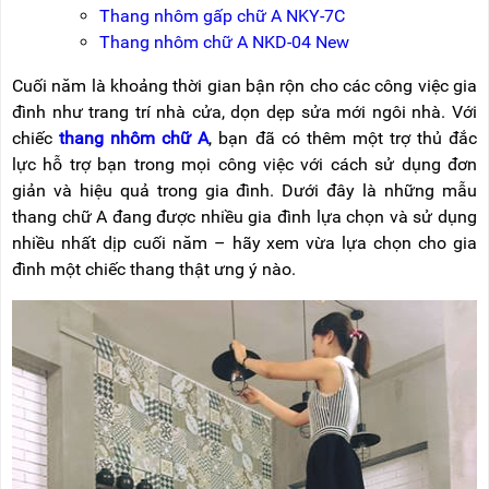
NÂNG
(THANG
Thang nhôm gấp chữ A NKY-7C
TAY
RÚT
Thang nhôm chữ A NKD-04 New
LỒNG)
VIDEO
Cuối năm là khoảng thời gian bận rộn cho các công việc gia
THANG
CÁCH
đình như trang trí nhà cửa, dọn dẹp sửa mới ngôi nhà. Với
TIN
ĐIỆN
TỨC
chiếc
thang nhôm chữ A
, bạn đã có thêm một trợ thủ đắc
lực hỗ trợ bạn trong mọi công việc với cách sử dụng đơn
THANG
BÁO
NHÔM
giản và hiệu quả trong gia đình. Dưới đây là những mẫu
CHÍ
CHỮ
thang chữ A đang được nhiều gia đình lựa chọn và sử dụng
NÓI
A
VỀ
nhiều nhất dịp cuối năm – hãy xem vừa lựa chọn cho gia
NIKAWA
đình một chiếc thang thật ưng ý nào.
THANG
NHÔM
GIỚI
CÔNG
THIỆU
NGHIỆP
ĐẠI
THANG
LÝ
NHÔM
GIÀN
GIÁO
BẢO
HÀNH
VÁN
THANG
LIÊN