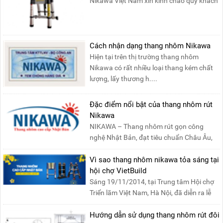
Nikawa Việt Nam xin kính chào quý khách
! Hiện tại công t....
Cách nhận dạng thang nhôm Nikawa
Hiện tại trên thị trường thang nhôm
Nikawa có rất nhiều loại thang kém chất
lượng, lấy thương h....
Đặc điểm nổi bật của thang nhôm rút
Nikawa
NIKAWA – Thang nhôm rút gọn công
nghệ Nhật Bản, đạt tiêu chuẩn Châu Âu,
đảm bảo sự an toàn tuy....
Vì sao thang nhôm nikawa tỏa sáng tại
hội chợ VietBuild
Sáng 19/11/2014, tại Trung tâm Hội chợ
Triển lãm Việt Nam, Hà Nội, đã diễn ra lễ
khai mạc “Triể....
Hướng dẫn sử dụng thang nhôm rút đôi