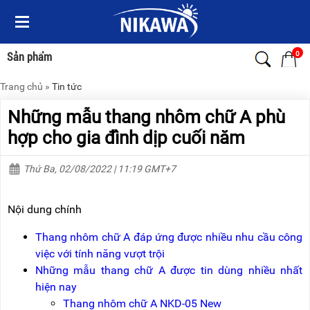
Menu
Menu
Sản
Sản
phẩm
phẩm
0
Sản phẩm
Trang chủ
»
Tin tức
TRANG
TRANG
CHỦ
CHỦ
Những mẫu thang nhôm chữ A phù
THANG
THANG
hợp cho gia đình dịp cuối năm
NHÔM
NHÔM
Thứ Ba, 02/08/2022 | 11:19 GMT+7
XE
THANG
ĐẨY
NHÔM
HÀNG
RÚT
Nội dung chính
BỘ
THANG
DÂY
NHÔM
Thang nhôm chữ A đáp ứng được nhiều nhu cầu công
THOÁT
GIA
việc với tính năng vượt trội
HIỂM
ĐÌNH
TỰ
Những mẫu thang chữ A được tin dùng nhiều nhất
ĐỘNG
THANG
hiện nay
NHÔM
Thang nhôm chữ A NKD-05 New
XE
GẤP