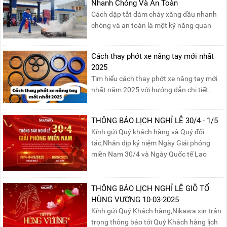
Nhanh Chóng Và An Toàn
Cách dập tắt đám cháy xăng dầu nhanh
chóng và an toàn là một kỹ năng quan
trọng trong phòng cháy chữa cháy. Đám
cháy xăng dầu rất dễ lan rộng và gây thiệt
Cách thay phớt xe nâng tay mới nhất
hại nghiêm trọng nếu không được xử lý kịp
2025
thời. Vì vậy, việc hiểu rõ các phương pháp
Tìm hiểu cách thay phớt xe nâng tay mới
dập tắt...
nhất năm 2025 với hướng dẫn chi tiết.
Đọc ngay để nắm vững quy trình thay
phớt đúng cách, giúp xe nâng hoạt động
THÔNG BÁO LỊCH NGHỈ LỄ 30/4 - 1/5
hiệu quả và bền lâu!
Kính gửi Quý khách hàng và Quý đối
tác,Nhân dịp kỷ niệm Ngày Giải phóng
miền Nam 30/4 và Ngày Quốc tế Lao
động 1/5, Nikawa xin trân trọng thông
báo lịch nghỉ lễ như sau:Thời gian nghỉ: Từ
Thứ Ba, ngày 29/04/2025 đến hết Chủ
THÔNG BÁO LỊCH NGHỈ LỄ GIỖ TỔ
Nhật, ngày 04/05/2025.T...
HÙNG VƯƠNG 10-03-2025
Kính gửi Quý Khách hàng,Nikawa xin trân
trọng thông báo tới Quý Khách hàng lịch