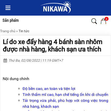
Menu
Menu
Sản
Sản
phẩm
phẩm
0
Sản phẩm
Trang chủ
»
Tin tức
TRANG
TRANG
CHỦ
CHỦ
Lí do xe đẩy hàng 4 bánh sàn nhôm
THANG
THANG
được nhà hàng, khách sạn ưa thích
NHÔM
NHÔM
Thứ Ba, 02/08/2022 | 11:19 GMT+7
XE
THANG
ĐẨY
NHÔM
HÀNG
RÚT
Nội dung chính
BỘ
THANG
DÂY
NHÔM
THOÁT
GIA
Độ bền cao, an toàn và tiện lợi
HIỂM
ĐÌNH
Tính thẩm mĩ cao, hạn chế tiếng ổn khi di chuyển
TỰ
ĐỘNG
Tải trọng vừa phải, phù hợp với công việc trong
THANG
NHÔM
nhà hàng, khách sạn
XE
GẤP