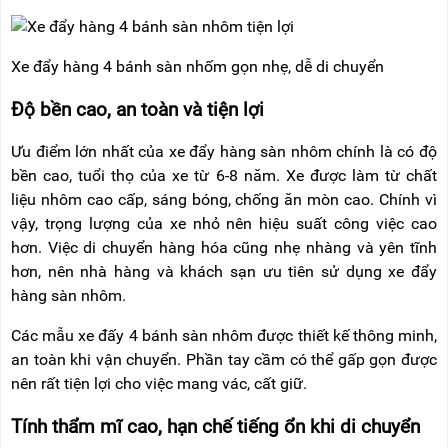
RẢNH
HỆ
TAY
XE
Xe đẩy hàng 4 bánh sàn nhốm gọn nhẹ, dễ di chuyển
ĐẨY
HÀNG
Độ bền cao, an toàn và tiện lợi
BỘ
Ưu điểm lớn nhất của xe đẩy hàng sàn nhôm chính là có độ
DÂY
THOÁT
bền cao, tuổi thọ của xe từ 6-8 năm. Xe được làm từ chất
HIỂM
liệu nhôm cao cấp, sáng bóng, chống ăn mòn cao. Chính vì
TỰ
ĐỘNG
vậy, trọng lượng của xe nhỏ nên hiệu suất công việc cao
hơn. Việc di chuyển hàng hóa cũng nhẹ nhàng và yên tĩnh
XE
hơn, nên nhà hàng và khách sạn ưu tiên sử dụng xe đẩy
NÂNG
TAY
hàng sàn nhôm.
Các mẫu xe đấy 4 bánh sàn nhôm được thiết kế thông minh,
an toàn khi vận chuyển. Phần tay cầm có thể gấp gọn được
nên rất tiện lợi cho việc mang vác, cất giữ.
Tính thẩm mĩ cao, hạn chế tiếng ổn khi di chuyển