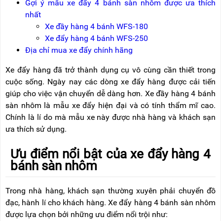
Gợi ý mẫu xe đẩy 4 bánh sàn nhôm được ưa thích
NÂNG
(THANG
TAY
RÚT
nhất
LỒNG)
Xe đầy hàng 4 bánh WFS-180
VIDEO
Xe đẩy hàng 4 bánh WFS-250
THANG
CÁCH
Địa chỉ mua xe đẩy chính hãng
TIN
ĐIỆN
TỨC
Xe đẩy hàng đã trở thành dụng cụ vô cùng cần thiết trong
THANG
cuộc sống. Ngày nay các dòng xe đẩy hàng được cải tiến
BÁO
NHÔM
CHÍ
giúp cho việc vận chuyển dễ dàng hơn. Xe đầy hàng 4 bánh
CHỮ
NÓI
A
sàn nhôm là mẫu xe đẩy hiện đại và có tính thẩm mĩ cao.
VỀ
NIKAWA
Chính là lí do mà mẫu xe này được nhà hàng và khách sạn
THANG
ưa thích sử dụng.
NHÔM
GIỚI
CÔNG
THIỆU
NGHIỆP
Ưu điểm nổi bật của xe đẩy hàng 4
ĐẠI
bánh sàn nhôm
THANG
LÝ
NHÔM
GIÀN
GIÁO
BẢO
Trong nhà hàng, khách sạn thường xuyên phải chuyển đồ
HÀNH
đạc, hành lí cho khách hàng. Xe đẩy hàng 4 bánh sàn nhôm
VÁN
được lựa chọn bởi những ưu điểm nổi trội như:
THANG
LIÊN