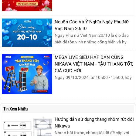
nghỉ lễ Giỗ Tổ Hùng Vương 10/03 như
sau:Thời gian nghỉ lễ: Thứ Hai, ngày
07/04/2025, nhằm ngày Giỗ Tổ Hùng
Nguồn Gốc Và Ý Nghĩa Ngày Phụ Nữ
Vương – dịp để tưởng nhớ công ơn dựng
Việt Nam 20/10
nước của các Vua Hùng....
Ngày Phụ nữ Việt Nam 20/10 là dịp đặc
biệt để tôn vinh những cống hiến và hy
sinh của phụ nữ trong gia đình và xã hội.
Khởi nguồn từ sự ra đời của Hội Phụ nữ
MEGA LIVE SIÊU HẤP DẪN CÙNG
phản đế Việt Nam vào năm 1930, ngày
NIKAWA VIỆT NAM - TẬU THANG TỐT,
này không chỉ ghi nhận vai trò quan trọng
GIÁ CỰC HỜI
của phụ nữ ...
Ngày 09/10/2024, từ 10h00 - 15h00, hãy
cùng tham gia buổi Livestream của
Nikawa Việt Nam để nhận ngay những
phần quà siêu hấp dẫn và mua sắm
những sản phẩm thang chính hãng với
Tin Xem Nhiều
mức giá không thể tốt hơn!Tham gia
Mega Live, bạn sẽ nhận được gì?...
Hướng dẫn sử dụng thang nhôm rút đôi
Nikawa
Như ở bài trước, chúng tôi đã đề cập với