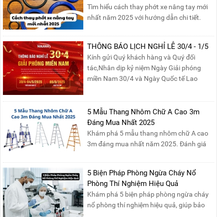
Tìm hiểu cách thay phớt xe nâng tay mới
nhất năm 2025 với hướng dẫn chi tiết.
Đọc ngay để nắm vững quy trình thay
phớt đúng cách, giúp xe nâng hoạt động
THÔNG BÁO LỊCH NGHỈ LỄ 30/4 - 1/5
hiệu quả và bền lâu!
Kính gửi Quý khách hàng và Quý đối
tác,Nhân dịp kỷ niệm Ngày Giải phóng
miền Nam 30/4 và Ngày Quốc tế Lao
động 1/5, Nikawa xin trân trọng thông
báo lịch nghỉ lễ như sau:Thời gian nghỉ: Từ
Thứ Ba, ngày 29/04/2025 đến hết Chủ
5 Mẫu Thang Nhôm Chữ A Cao 3m
Nhật, ngày 04/05/2025.T...
Đáng Mua Nhất 2025
Khám phá 5 mẫu thang nhôm chữ A cao
3m đáng mua nhất năm 2025. Đánh giá
chất lượng, độ an toàn và giá bán để chọn
sản phẩm phù hợp!
5 Biện Pháp Phòng Ngừa Cháy Nổ
Phòng Thí Nghiệm Hiệu Quả
Khám phá 5 biện pháp phòng ngừa cháy
nổ phòng thí nghiệm hiệu quả, giúp bảo
đảm an toàn cho nhân viên, thiết bị và tài