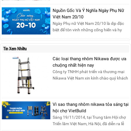
sản, giảm thiểu nguy cơ cháy nổ phòng thí
Nguồn Gốc Và Ý Nghĩa Ngày Phụ Nữ
nghiệm.
Việt Nam 20/10
Ngày Phụ nữ Việt Nam 20/10 là dịp đặc
biệt để tôn vinh những cống hiến và hy
sinh của phụ nữ trong gia đình và xã hội.
Khởi nguồn từ sự ra đời của Hội Phụ nữ
Tin Xem Nhiều
phản đế Việt Nam vào năm 1930, ngày
này không chỉ ghi nhận vai trò quan trọng
Các loại thang nhôm Nikawa được ưa
của phụ nữ ...
chuộng nhất hiện nay
Công ty TNHH phát triển và thương mại
Nikawa Việt Nam xin kính chào quý khách
! Hiện tại công t....
Vì sao thang nhôm nikawa tỏa sáng tại
hội chợ VietBuild
Sáng 19/11/2014, tại Trung tâm Hội chợ
Triển lãm Việt Nam, Hà Nội, đã diễn ra lễ
khai mạc “Triể....