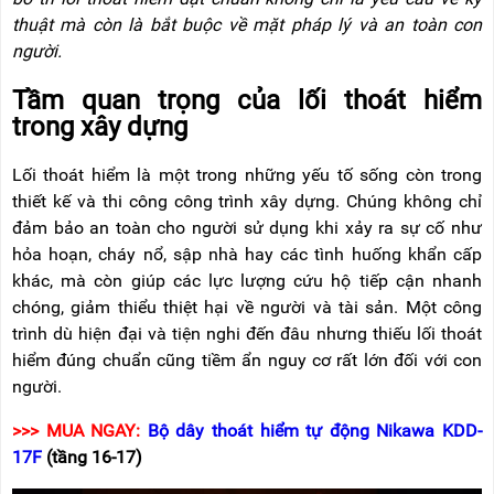
NÂNG
(THANG
thuật mà còn là bắt buộc về mặt pháp lý và an toàn con
TAY
RÚT
LỒNG)
người.
VIDEO
THANG
Tầm quan trọng của lối thoát hiểm
CÁCH
trong xây dựng
TIN
ĐIỆN
TỨC
Lối thoát hiểm là một trong những yếu tố sống còn trong
THANG
BÁO
NHÔM
thiết kế và thi công công trình xây dựng. Chúng không chỉ
CHÍ
CHỮ
NÓI
đảm bảo an toàn cho người sử dụng khi xảy ra sự cố như
A
VỀ
hỏa hoạn, cháy nổ, sập nhà hay các tình huống khẩn cấp
NIKAWA
THANG
khác, mà còn giúp các lực lượng cứu hộ tiếp cận nhanh
NHÔM
GIỚI
chóng, giảm thiểu thiệt hại về người và tài sản. Một công
CÔNG
THIỆU
NGHIỆP
trình dù hiện đại và tiện nghi đến đâu nhưng thiếu lối thoát
hiểm đúng chuẩn cũng tiềm ẩn nguy cơ rất lớn đối với con
ĐẠI
THANG
LÝ
người.
NHÔM
GIÀN
GIÁO
BẢO
>>> MUA NGAY:
Bộ dây thoát hiểm tự động Nikawa KDD-
HÀNH
17F
(tầng 16-17)
VÁN
THANG
LIÊN