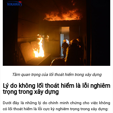
RẢNH
HỆ
TAY
XE
ĐẨY
HÀNG
BỘ
DÂY
THOÁT
HIỂM
TỰ
ĐỘNG
XE
NÂNG
TAY
Tầm quan trọng của lối thoát hiểm trong xây dựng
Lý do không lối thoát hiểm là lỗi nghiêm
trọng trong xây dựng
Dưới đây là những lý do chính minh chứng cho việc không
có lối thoát hiểm là lỗi cực kỳ nghiêm trọng trong xây dựng: