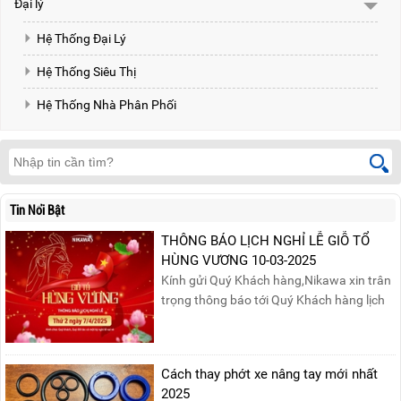
Đại lý
Hệ Thống Đại Lý
Hệ Thống Siêu Thị
Hệ Thống Nhà Phân Phối
Tin Nổi Bật
THÔNG BÁO LỊCH NGHỈ LỄ GIỖ TỔ
HÙNG VƯƠNG 10-03-2025
Kính gửi Quý Khách hàng,Nikawa xin trân
trọng thông báo tới Quý Khách hàng lịch
nghỉ lễ Giỗ Tổ Hùng Vương 10/03 như
sau:Thời gian nghỉ lễ: Thứ Hai, ngày
07/04/2025, nhằm ngày Giỗ Tổ Hùng
Cách thay phớt xe nâng tay mới nhất
Vương – dịp để tưởng nhớ công ơn dựng
2025
nước của các Vua Hùng....