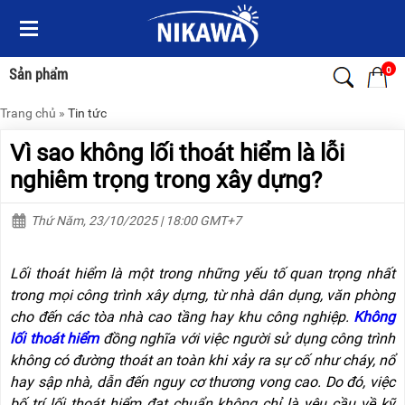
Menu
Menu
Sản
Sản
phẩm
phẩm
0
Sản phẩm
Trang chủ
»
Tin tức
TRANG
TRANG
CHỦ
CHỦ
Vì sao không lối thoát hiểm là lỗi
THANG
THANG
nghiêm trọng trong xây dựng?
NHÔM
NHÔM
Thứ Năm, 23/10/2025 | 18:00 GMT+7
XE
THANG
ĐẨY
NHÔM
HÀNG
RÚT
Lối thoát hiểm là một trong những yếu tố quan trọng nhất
BỘ
THANG
trong mọi công trình xây dựng, từ nhà dân dụng, văn phòng
DÂY
NHÔM
cho đến các tòa nhà cao tầng hay khu công nghiệp.
Không
THOÁT
GIA
HIỂM
ĐÌNH
lối thoát hiểm
đồng nghĩa với việc người sử dụng công trình
TỰ
không có đường thoát an toàn khi xảy ra sự cố như cháy, nổ
ĐỘNG
THANG
hay sập nhà, dẫn đến nguy cơ thương vong cao. Do đó, việc
NHÔM
XE
GẤP
bố trí lối thoát hiểm đạt chuẩn không chỉ là yêu cầu về kỹ