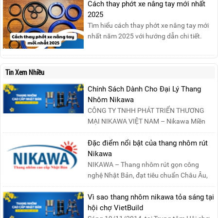
Cách thay phớt xe nâng tay mới nhất
hại nghiêm trọng nếu không được xử lý kịp
2025
thời. Vì vậy, việc hiểu rõ các phương pháp
Tìm hiểu cách thay phớt xe nâng tay mới
dập tắt...
nhất năm 2025 với hướng dẫn chi tiết.
Đọc ngay để nắm vững quy trình thay
phớt đúng cách, giúp xe nâng hoạt động
hiệu quả và bền lâu!
Tin Xem Nhiều
Chính Sách Dành Cho Đại Lý Thang
Nhôm Nikawa
CÔNG TY TNHH PHÁT TRIỂN THƯƠNG
MẠI NIKAWA VIỆT NAM – Nikawa Miền
Bắc: Số 19, Đường Trung ....
Đặc điểm nổi bật của thang nhôm rút
Nikawa
NIKAWA – Thang nhôm rút gọn công
nghệ Nhật Bản, đạt tiêu chuẩn Châu Âu,
đảm bảo sự an toàn tuy....
Vì sao thang nhôm nikawa tỏa sáng tại
hội chợ VietBuild