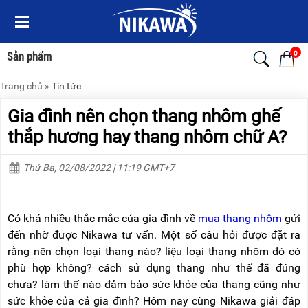
Menu
Menu
Sản
Sản
phẩm
phẩm
0
Sản phẩm
Trang chủ
»
Tin tức
TRANG
TRANG
CHỦ
CHỦ
Gia đình nên chọn thang nhôm ghế
THANG
THANG
thắp hương hay thang nhôm chữ A?
NHÔM
NHÔM
Thứ Ba, 02/08/2022 | 11:19 GMT+7
XE
THANG
ĐẨY
NHÔM
HÀNG
RÚT
Có khá nhiều thắc mắc của gia đình về
mua thang nhôm
gửi
BỘ
THANG
DÂY
NHÔM
đến nhờ được Nikawa tư vấn. Một số câu hỏi được đặt ra
THOÁT
GIA
rằng nên chọn loại thang nào? liệu loại thang nhôm đó có
HIỂM
ĐÌNH
TỰ
phù hợp không? cách sử dụng thang như thế đã đúng
ĐỘNG
THANG
chưa? làm thế nào đảm bảo sức khỏe của thang cũng như
NHÔM
sức khỏe của cả gia đình? Hôm nay cùng Nikawa giải đáp
XE
GẤP