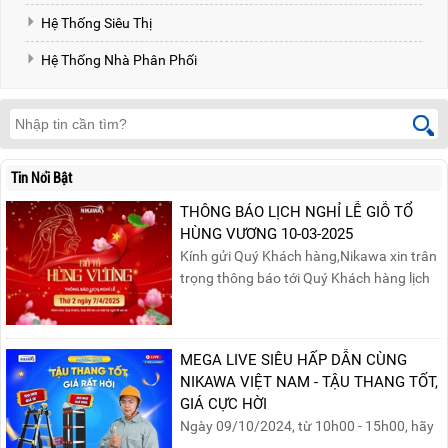
Hệ Thống Siêu Thị
Hệ Thống Nhà Phân Phối
Tin Nổi Bật
THÔNG BÁO LỊCH NGHỈ LỄ GIỖ TỔ
HÙNG VƯƠNG 10-03-2025
Kính gửi Quý Khách hàng,Nikawa xin trân
trọng thông báo tới Quý Khách hàng lịch
nghỉ lễ Giỗ Tổ Hùng Vương 10/03 như
sau:Thời gian nghỉ lễ: Thứ Hai, ngày
07/04/2025, nhằm ngày Giỗ Tổ Hùng
MEGA LIVE SIÊU HẤP DẪN CÙNG
Vương – dịp để tưởng nhớ công ơn dựng
NIKAWA VIỆT NAM - TẬU THANG TỐT,
nước của các Vua Hùng....
GIÁ CỰC HỜI
Ngày 09/10/2024, từ 10h00 - 15h00, hãy
cùng tham gia buổi Livestream của