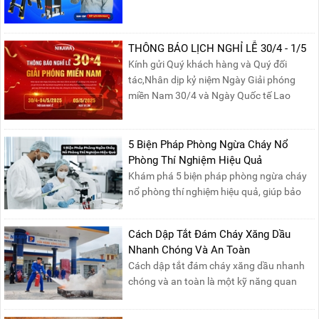
Nikawa Việt Nam để nhận ngay những
phần quà siêu hấp dẫn và mua sắm
những sản phẩm thang chính hãng với
THÔNG BÁO LỊCH NGHỈ LỄ 30/4 - 1/5
mức giá không thể tốt hơn!Tham gia
Kính gửi Quý khách hàng và Quý đối
Mega Live, bạn sẽ nhận được gì?...
tác,Nhân dịp kỷ niệm Ngày Giải phóng
miền Nam 30/4 và Ngày Quốc tế Lao
động 1/5, Nikawa xin trân trọng thông
báo lịch nghỉ lễ như sau:Thời gian nghỉ: Từ
Thứ Ba, ngày 29/04/2025 đến hết Chủ
5 Biện Pháp Phòng Ngừa Cháy Nổ
Nhật, ngày 04/05/2025.T...
Phòng Thí Nghiệm Hiệu Quả
Khám phá 5 biện pháp phòng ngừa cháy
nổ phòng thí nghiệm hiệu quả, giúp bảo
đảm an toàn cho nhân viên, thiết bị và tài
sản, giảm thiểu nguy cơ cháy nổ phòng thí
Cách Dập Tắt Đám Cháy Xăng Dầu
nghiệm.
Nhanh Chóng Và An Toàn
Cách dập tắt đám cháy xăng dầu nhanh
chóng và an toàn là một kỹ năng quan
trọng trong phòng cháy chữa cháy. Đám
cháy xăng dầu rất dễ lan rộng và gây thiệt