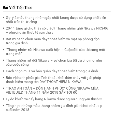
Bài Viết Tiếp Theo:
Gợi ý 2 mẫu thang nhôm gấp chất lượng được sử dụng phổ biến
nhất trên thị trường
20-11 tặng gì cho thầy cô giáo? Thang nhôm ghế Nikawa NKS-06
– phương án thực tế cực thú vị
Bật mí cách chọn mua dây thoát hiểm và mặt nạ phòng độc
trong gia đình
“Thang nhôm rút Nikawa xuất hiện – Cuộc đời của tôi sang một
trang mới”
Thang nhôm rút đôi Nikawa – sự chọn lựa tối ưu cho mọi nhu
cầu cuộc sống
Cách chọn mua và bảo quản dây thoát hiểm trong gia đình
Bảo vệ hạnh phúc gia đình thoát khỏi đám cháy với giải pháp
thoát hiểm mang tên DÂY THOÁT HIỂM NIKAWA
“TRAO AN TOÀN – ĐÓN HẠNH PHÚC” CÙNG NIKAWA MÙA
VIETBUILD THÁNG 11 NĂM 2018 SẮP TỚI RỒI
Lý do khiến xe đẩy hàng Nikawa được người dùng yêu thích!!!
Tổng hợp những mẫu thang nhôm gia đình giá rẻ hot nhất dịp
cuối năm 2018