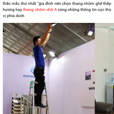
NÂNG
(THANG
thắc mắc thứ nhất "gia đình nên chọn thang nhôm ghế thắp
TAY
RÚT
hương hay
thang nhôm chữ A
cùng những thông tin cực thú
LỒNG)
vị phía dưới.
VIDEO
THANG
CÁCH
TIN
ĐIỆN
TỨC
THANG
BÁO
NHÔM
CHÍ
CHỮ
NÓI
A
VỀ
NIKAWA
THANG
NHÔM
GIỚI
CÔNG
THIỆU
NGHIỆP
ĐẠI
THANG
LÝ
NHÔM
GIÀN
GIÁO
BẢO
HÀNH
VÁN
THANG
LIÊN