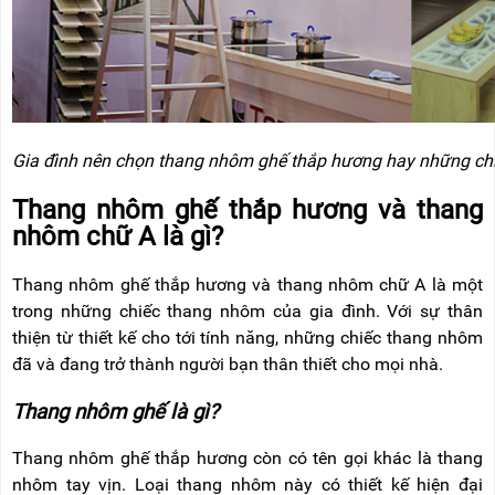
RẢNH
HỆ
TAY
XE
ĐẨY
HÀNG
BỘ
Gia đình nên chọn thang nhôm ghế thắp hương hay những ch
DÂY
THOÁT
Thang nhôm ghế thắp hương và thang
HIỂM
TỰ
nhôm chữ A là gì?
ĐỘNG
Thang nhôm ghế thắp hương và thang nhôm chữ A là một
XE
NÂNG
trong những chiếc thang nhôm của gia đình. Với sự thân
TAY
thiện từ thiết kế cho tới tính năng, những chiếc thang nhôm
đã và đang trở thành người bạn thân thiết cho mọi nhà.
Thang nhôm ghế là gì?
Thang nhôm ghế thắp hương còn có tên gọi khác là thang
nhôm tay vịn. Loại thang nhôm này có thiết kế hiện đại