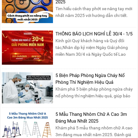
2025
Tìm hiểu cách thay phớt xe nâng tay mới
nhất năm 2025 với hướng dẫn chi tiết.
Đọc ngay để nắm vững quy trình thay
phớt đúng cách, giúp xe nâng hoạt động
THÔNG BÁO LỊCH NGHỈ LỄ 30/4 - 1/5
hiệu quả và bền lâu!
Kính gửi Quý khách hàng và Quý đối
tác,Nhân dịp kỷ niệm Ngày Giải phóng
miền Nam 30/4 và Ngày Quốc tế Lao
động 1/5, Nikawa xin trân trọng thông
báo lịch nghỉ lễ như sau:Thời gian nghỉ: Từ
Thứ Ba, ngày 29/04/2025 đến hết Chủ
5 Biện Pháp Phòng Ngừa Cháy Nổ
Nhật, ngày 04/05/2025.T...
Phòng Thí Nghiệm Hiệu Quả
Khám phá 5 biện pháp phòng ngừa cháy
nổ phòng thí nghiệm hiệu quả, giúp bảo
đảm an toàn cho nhân viên, thiết bị và tài
sản, giảm thiểu nguy cơ cháy nổ phòng thí
5 Mẫu Thang Nhôm Chữ A Cao 3m
nghiệm.
Đáng Mua Nhất 2025
Khám phá 5 mẫu thang nhôm chữ A cao
3m đáng mua nhất năm 2025. Đánh giá