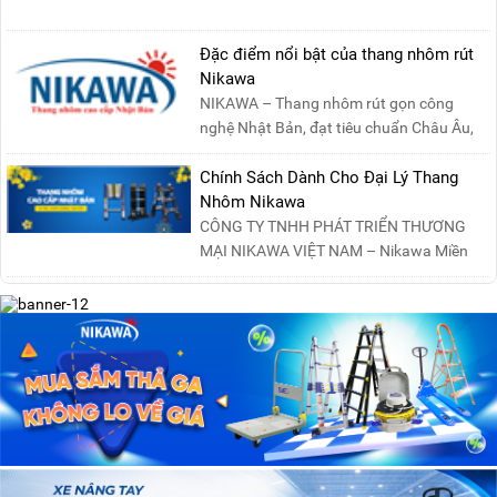
Đặc điểm nổi bật của thang nhôm rút
Nikawa
NIKAWA – Thang nhôm rút gọn công
nghệ Nhật Bản, đạt tiêu chuẩn Châu Âu,
đảm bảo sự an toàn tuy....
Chính Sách Dành Cho Đại Lý Thang
Nhôm Nikawa
CÔNG TY TNHH PHÁT TRIỂN THƯƠNG
MẠI NIKAWA VIỆT NAM – Nikawa Miền
Bắc: Số 19, Đường Trung ....