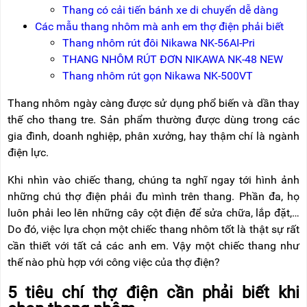
NÂNG
(THANG
Thang có cải tiến bánh xe di chuyển dễ dàng
TAY
RÚT
Các mẫu thang nhôm mà anh em thợ điện phải biết
LỒNG)
Thang nhôm rút đôi Nikawa NK-56AI-Pri
VIDEO
THANG
THANG NHÔM RÚT ĐƠN NIKAWA NK-48 NEW
CÁCH
TIN
Thang nhôm rút gọn Nikawa NK-500VT
ĐIỆN
TỨC
Thang nhôm ngày càng được sử dụng phổ biến và dần thay
THANG
BÁO
NHÔM
thế cho thang tre. Sản phẩm thường được dùng trong các
CHÍ
CHỮ
gia đình, doanh nghiệp, phân xưởng, hay thậm chí là ngành
NÓI
A
VỀ
điện lực.
NIKAWA
THANG
Khi nhìn vào chiếc thang, chúng ta nghĩ ngay tới hình ảnh
NHÔM
GIỚI
CÔNG
những chú thợ điện phải đu mình trên thang. Phần đa, họ
THIỆU
NGHIỆP
luôn phải leo lên những cây cột điện để sửa chữa, lắp đặt,…
ĐẠI
Do đó, việc lựa chọn một chiếc thang nhôm tốt là thật sự rất
THANG
LÝ
NHÔM
cần thiết với tất cả các anh em. Vậy một chiếc thang như
GIÀN
thế nào phù hợp với công việc của thợ điện?
GIÁO
BẢO
HÀNH
5 tiêu chí thợ điện cần phải biết khi
VÁN
THANG
LIÊN