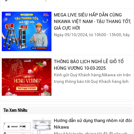
chất lượng, độ an toàn và giá bán để chọn
sản phẩm phù hợp!
MEGA LIVE SIÊU HẤP DẪN CÙNG
NIKAWA VIỆT NAM - TẬU THANG TỐT,
GIÁ CỰC HỜI
Ngày 09/10/2024, từ 10h00 - 15h00, hãy
cùng tham gia buổi Livestream của
Nikawa Việt Nam để nhận ngay những
phần quà siêu hấp dẫn và mua sắm
những sản phẩm thang chính hãng với
THÔNG BÁO LỊCH NGHỈ LỄ GIỖ TỔ
mức giá không thể tốt hơn!Tham gia
HÙNG VƯƠNG 10-03-2025
Mega Live, bạn sẽ nhận được gì?...
Kính gửi Quý Khách hàng,Nikawa xin trân
trọng thông báo tới Quý Khách hàng lịch
nghỉ lễ Giỗ Tổ Hùng Vương 10/03 như
sau:Thời gian nghỉ lễ: Thứ Hai, ngày
07/04/2025, nhằm ngày Giỗ Tổ Hùng
Vương – dịp để tưởng nhớ công ơn dựng
Tin Xem Nhiều
nước của các Vua Hùng....
Hướng dẫn sử dụng thang nhôm rút đôi
Nikawa
Như ở bài trước, chúng tôi đã đề cập với