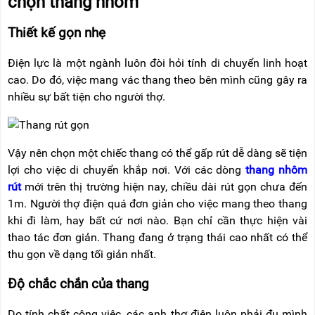
chọn thang nhôm
RẢNH
HỆ
TAY
Thiết kế gọn nhẹ
XE
ĐẨY
Điện lực là một ngành luôn đòi hỏi tính di chuyển linh hoạt
HÀNG
cao. Do đó, việc mang vác thang theo bên mình cũng gây ra
nhiều sự bất tiện cho người thợ.
BỘ
DÂY
THOÁT
HIỂM
TỰ
Vậy nên chọn một chiếc thang có thể gấp rút dễ dàng sẽ tiện
ĐỘNG
lợi cho việc di chuyển khắp nơi. Với các dòng
thang nhôm
XE
rút
mới trên thị trường hiện nay, chiều dài rút gọn chưa đến
NÂNG
1m. Người thợ điện quá đơn giản cho việc mang theo thang
TAY
khi đi làm, hay bất cứ nơi nào. Bạn chỉ cần thực hiện vài
thao tác đơn giản. Thang đang ở trạng thái cao nhất có thể
thu gọn về dạng tối giản nhất.
Độ chắc chắn của thang
Do tính chất công việc, các anh thợ điện luôn phải đu mình