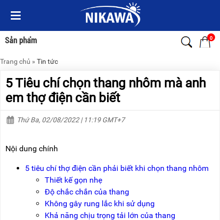
Menu
Menu
Sản
Sản
phẩm
phẩm
0
Sản phẩm
Trang chủ
»
Tin tức
TRANG
TRANG
CHỦ
CHỦ
5 Tiêu chí chọn thang nhôm mà anh
THANG
THANG
em thợ điện cần biết
NHÔM
NHÔM
Thứ Ba, 02/08/2022 | 11:19 GMT+7
XE
THANG
ĐẨY
NHÔM
HÀNG
RÚT
Nội dung chính
BỘ
THANG
DÂY
NHÔM
5 tiêu chí thợ điện cần phải biết khi chọn thang nhôm
THOÁT
GIA
Thiết kế gọn nhẹ
HIỂM
ĐÌNH
TỰ
Độ chắc chắn của thang
ĐỘNG
THANG
Không gây rung lắc khi sử dụng
NHÔM
Khả năng chịu trọng tải lớn của thang
XE
GẤP