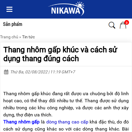
Menu
Menu
Sản
Sản
phẩm
phẩm
0
Sản phẩm
Trang chủ
»
Tin tức
TRANG
TRANG
CHỦ
CHỦ
Thang nhôm gấp khúc và cách sử
THANG
THANG
dụng thang đúng cách
NHÔM
NHÔM
Thứ Ba, 02/08/2022 | 11:19 GMT+7
XE
THANG
ĐẨY
NHÔM
HÀNG
RÚT
Thang nhôm gấp khúc đang rất được ưa chuộng bởi độ linh
BỘ
THANG
DÂY
NHÔM
hoạt cao, có thể thay đổi nhiều tư thế. Thang được sử dụng
THOÁT
GIA
nhiều trong các khu công nghiệp, và được các anh thợ xây
HIỂM
ĐÌNH
TỰ
dựng, thợ điện ưa thích.
ĐỘNG
THANG
Thang nhôm gấp
là
dòng thang cao cấp
khá đặc thù, do đó
NHÔM
cách sử dụng cũng khác so với các dòng thang khác. Bài
XE
GẤP