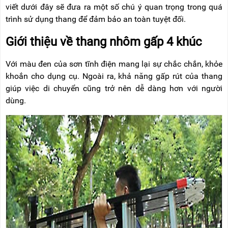
NÂNG
(THANG
viết dưới đây sẽ đưa ra một số chú ý quan trọng trong quá
TAY
RÚT
trình sử dụng thang để đảm bảo an toàn tuyệt đối.
LỒNG)
VIDEO
Giới thiệu về thang nhôm gấp 4 khúc
THANG
CÁCH
TIN
ĐIỆN
Với màu đen của sơn tĩnh điện mang lại sự chắc chắn, khỏe
TỨC
khoắn cho dụng cụ. Ngoài ra, khả năng gấp rút của thang
THANG
BÁO
giúp việc di chuyển cũng trở nên dễ dàng hơn với người
NHÔM
CHÍ
CHỮ
dùng.
NÓI
A
VỀ
NIKAWA
THANG
NHÔM
GIỚI
CÔNG
THIỆU
NGHIỆP
ĐẠI
THANG
LÝ
NHÔM
GIÀN
GIÁO
BẢO
HÀNH
VÁN
THANG
LIÊN