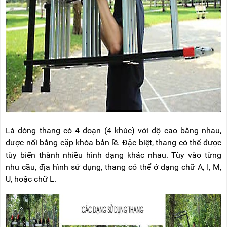
RẢNH
HỆ
TAY
XE
ĐẨY
HÀNG
BỘ
DÂY
THOÁT
HIỂM
TỰ
ĐỘNG
Là dòng thang có 4 đoạn (4 khúc) với độ cao bằng nhau,
XE
NÂNG
được nối bằng cặp khóa bản lề. Đặc biệt, thang có thể được
TAY
tùy biến thành nhiều hình dạng khác nhau. Tùy vào từng
nhu cầu, địa hình sử dụng, thang có thể ở dạng chữ A, I, M,
U, hoặc chữ L.