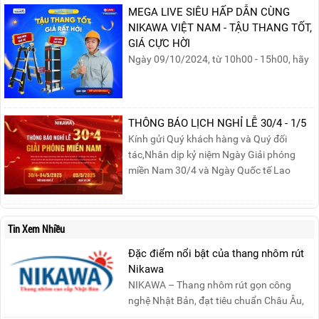
sản phẩm phù hợp!
MEGA LIVE SIÊU HẤP DẪN CÙNG
NIKAWA VIỆT NAM - TẬU THANG TỐT,
GIÁ CỰC HỜI
Ngày 09/10/2024, từ 10h00 - 15h00, hãy
cùng tham gia buổi Livestream của
Nikawa Việt Nam để nhận ngay những
phần quà siêu hấp dẫn và mua sắm
những sản phẩm thang chính hãng với
THÔNG BÁO LỊCH NGHỈ LỄ 30/4 - 1/5
mức giá không thể tốt hơn!Tham gia
Kính gửi Quý khách hàng và Quý đối
Mega Live, bạn sẽ nhận được gì?...
tác,Nhân dịp kỷ niệm Ngày Giải phóng
miền Nam 30/4 và Ngày Quốc tế Lao
động 1/5, Nikawa xin trân trọng thông
báo lịch nghỉ lễ như sau:Thời gian nghỉ: Từ
Thứ Ba, ngày 29/04/2025 đến hết Chủ
Tin Xem Nhiều
Nhật, ngày 04/05/2025.T...
Đặc điểm nổi bật của thang nhôm rút
Nikawa
NIKAWA – Thang nhôm rút gọn công
nghệ Nhật Bản, đạt tiêu chuẩn Châu Âu,
đảm bảo sự an toàn tuy....