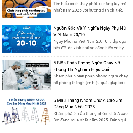
Tìm hiểu cách thay phớt xe nâng tay mới
nhất năm 2025 với hướng dẫn chi tiết.
Đọc ngay để nắm vững quy trình thay
phớt đúng cách, giúp xe nâng hoạt động
Nguồn Gốc Và Ý Nghĩa Ngày Phụ Nữ
hiệu quả và bền lâu!
Việt Nam 20/10
Ngày Phụ nữ Việt Nam 20/10 là dịp đặc
biệt để tôn vinh những cống hiến và hy
sinh của phụ nữ trong gia đình và xã hội.
Khởi nguồn từ sự ra đời của Hội Phụ nữ
5 Biện Pháp Phòng Ngừa Cháy Nổ
phản đế Việt Nam vào năm 1930, ngày
Phòng Thí Nghiệm Hiệu Quả
này không chỉ ghi nhận vai trò quan trọng
Khám phá 5 biện pháp phòng ngừa cháy
của phụ nữ ...
nổ phòng thí nghiệm hiệu quả, giúp bảo
đảm an toàn cho nhân viên, thiết bị và tài
sản, giảm thiểu nguy cơ cháy nổ phòng thí
5 Mẫu Thang Nhôm Chữ A Cao 3m
nghiệm.
Đáng Mua Nhất 2025
Khám phá 5 mẫu thang nhôm chữ A cao
3m đáng mua nhất năm 2025. Đánh giá
chất lượng, độ an toàn và giá bán để chọn