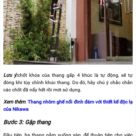
Lưu ý:
chốt khóa của thang gấp 4 khúc là tự động, sẽ tự
đóng khi tùy chỉnh khúc thang. Do đó, hãy chú ý chắc chắn
các chốt đã nẩy hết rồi mới sử dụng.
Xem thêm
:
Thang nhôm ghế nổi đình đám với thiết kế độc lạ
của Nikawa
Bước 3: Gập thang
Đầu tiên, hạ thang nằm xuống sàn, để thuận tiện cho việc