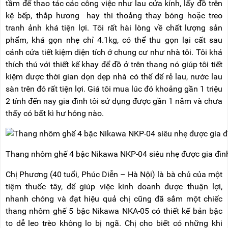
tầm để thao tác các công việc như lau cửa kính, lấy đồ trên
kệ bếp, thắp hương hay thi thoảng thay bóng hoặc treo
tranh ảnh khá tiện lợi. Tôi rất hài lòng về chất lượng sản
phẩm, khá gọn nhẹ chỉ 4.1kg, có thể thu gọn lại cất sau
cánh cửa tiết kiệm diện tích ở chung cư như nhà tôi. Tôi khá
thích thú với thiết kế khay để đồ ở trên thang nó giúp tôi tiết
kiệm được thời gian dọn dẹp nhà có thể để rẻ lau, nước lau
sàn trên đó rất tiện lợi. Giá tôi mua lúc đó khoảng gần 1 triệu
2 tính đến nay gia đình tôi sử dụng được gần 1 năm và chưa
thấy có bất kì hư hỏng nào.
Thang nhôm ghế 4 bậc Nikawa NKP-04 siêu nhẹ được gia đình
Chị Phương (40 tuổi, Phúc Diễn – Hà Nội) là bà chủ của một
tiệm thuốc tây, để giúp việc kinh doanh được thuận lợi,
nhanh chóng và đạt hiệu quả chị cũng đã sắm một chiếc
thang nhôm ghế 5 bậc Nikawa NKA-05 có thiết kế bản bậc
to dễ leo trèo không lo bị ngã. Chị cho biết có những khi