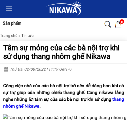
Menu
Menu
Sản
Sản
phẩm
phẩm
0
Sản phẩm
Trang chủ
»
Tin tức
TRANG
TRANG
CHỦ
CHỦ
Tâm sự mỏng của các bà nội trợ khi
THANG
THANG
sử dụng thang nhôm ghế Nikawa
NHÔM
NHÔM
Thứ Ba, 02/08/2022 | 11:19 GMT+7
XE
THANG
ĐẨY
NHÔM
HÀNG
RÚT
Công việc nhà của các bà nội trợ trở nên dễ dàng hơn khi có
BỘ
THANG
sự trợ giúp của những chiếc thang ghế. Cùng nikawa lắng
DÂY
NHÔM
nghe những lời tâm sự của các bà nội trợ khi sử dụng
thang
THOÁT
GIA
HIỂM
ĐÌNH
nhôm ghế Nikawa
.
TỰ
ĐỘNG
THANG
NHÔM
XE
GẤP