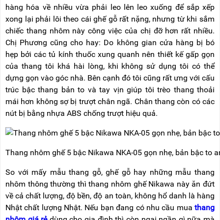
hàng hóa về nhiều vừa phải leo lên leo xuống để sắp xếp
xong lại phải lôi theo cái ghế gỗ rất nặng, nhưng từ khi sắm
chiếc thang nhôm này công việc của chị đỡ hơn rất nhiều.
Chị Phương cũng cho hay: Do không gian cửa hàng bị bó
hẹp bởi các tủ kính thuốc xung quanh nên thiết kế gấp gọn
của thang tôi khá hài lòng, khi không sử dụng tôi có thể
dựng gọn vào góc nhà. Bên cạnh đó tôi cũng rất ưng với cấu
trúc bậc thang bản to và tay vịn giúp tôi trèo thang thoải
mái hơn không sợ bị trượt chân ngã. Chân thang còn có các
nút bị bằng nhựa ABS chống trượt hiệu quả.
Thang nhôm ghế 5 bậc Nikawa NKA-05 gọn nhẹ, bản bậc to a
So với mấy mẫu thang gỗ, ghế gỗ hay những mẫu thang
nhôm thông thường thì thang nhôm ghế Nikawa này ăn đứt
về cả chất lượng, độ bền, độ an toàn, không hổ danh là hàng
Nhật chất lượng Nhật. Nếu bạn đang có nhu cầu mua
thang
nhôm giá rẻ
dùng cho gia đình thì còn ngại ngần gì nữa mà