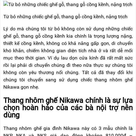
RẢNH
HỆ
TAY
Từ bỏ những chiếc ghế gỗ, thang gỗ cồng kềnh, nặng trịch
XE
ĐẨY
Lý do mà chúng tôi từ bỏ không còn sử dụng những chiếc
HÀNG
ghế gỗ, thang gỗ cồng kềnh kia chính là trọng lượng nặng,
BỘ
thiết kế cồng kềnh, không có khả năng gấp gọn, di chuyển
DÂY
khó khăn, chiếm không gian diện tích nhà ở và rất dễ mối
THOÁT
HIỂM
mục theo thời gian. Ví dụ lau dọn cửa kính đã rất mất sức
TỰ
rồi lại phải di chuyển chúng đi theo nữa thực sự chúng tôi
ĐỘNG
không còn yêu thương nổi chúng. Tất cả đã thay đổi khi
XE
chúng tôi chuyển sang sử dụng chiếc thang nhôm ghế
NÂNG
Nikawa gọn nhẹ.
TAY
Thang nhôm ghế Nikawa chính là sự lựa
chọn hoàn hảo của các bà nội trợ nên
dùng
Thang nhôm ghế gia đình Nikawa này có 3 mẫu chính là
NKP, NKA và NKS giá dao động khoảng 810.000đ –