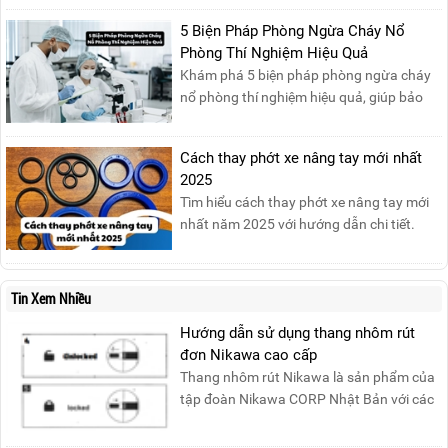
báo lịch nghỉ lễ như sau:Thời gian nghỉ: Từ
Thứ Ba, ngày 29/04/2025 đến hết Chủ
5 Biện Pháp Phòng Ngừa Cháy Nổ
Nhật, ngày 04/05/2025.T...
Phòng Thí Nghiệm Hiệu Quả
Khám phá 5 biện pháp phòng ngừa cháy
nổ phòng thí nghiệm hiệu quả, giúp bảo
đảm an toàn cho nhân viên, thiết bị và tài
sản, giảm thiểu nguy cơ cháy nổ phòng thí
Cách thay phớt xe nâng tay mới nhất
nghiệm.
2025
Tìm hiểu cách thay phớt xe nâng tay mới
nhất năm 2025 với hướng dẫn chi tiết.
Đọc ngay để nắm vững quy trình thay
phớt đúng cách, giúp xe nâng hoạt động
hiệu quả và bền lâu!
Tin Xem Nhiều
Hướng dẫn sử dụng thang nhôm rút
đơn Nikawa cao cấp
Thang nhôm rút Nikawa là sản phẩm của
tập đoàn Nikawa CORP Nhật Bản với các
tính năng an toàn, ....