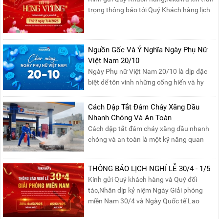
trọng thông báo tới Quý Khách hàng lịch
nghỉ lễ Giỗ Tổ Hùng Vương 10/03 như
sau:Thời gian nghỉ lễ: Thứ Hai, ngày
07/04/2025, nhằm ngày Giỗ Tổ Hùng
Nguồn Gốc Và Ý Nghĩa Ngày Phụ Nữ
Vương – dịp để tưởng nhớ công ơn dựng
Việt Nam 20/10
nước của các Vua Hùng....
Ngày Phụ nữ Việt Nam 20/10 là dịp đặc
biệt để tôn vinh những cống hiến và hy
sinh của phụ nữ trong gia đình và xã hội.
Khởi nguồn từ sự ra đời của Hội Phụ nữ
Cách Dập Tắt Đám Cháy Xăng Dầu
phản đế Việt Nam vào năm 1930, ngày
Nhanh Chóng Và An Toàn
này không chỉ ghi nhận vai trò quan trọng
Cách dập tắt đám cháy xăng dầu nhanh
của phụ nữ ...
chóng và an toàn là một kỹ năng quan
trọng trong phòng cháy chữa cháy. Đám
cháy xăng dầu rất dễ lan rộng và gây thiệt
THÔNG BÁO LỊCH NGHỈ LỄ 30/4 - 1/5
hại nghiêm trọng nếu không được xử lý kịp
Kính gửi Quý khách hàng và Quý đối
thời. Vì vậy, việc hiểu rõ các phương pháp
tác,Nhân dịp kỷ niệm Ngày Giải phóng
dập tắt...
miền Nam 30/4 và Ngày Quốc tế Lao
động 1/5, Nikawa xin trân trọng thông