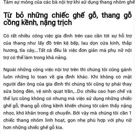
Tâm sự mỏng của các bà nội trợ khi sử dụng thang nhôm gh
NÂNG
(THANG
TAY
RÚT
LỒNG)
Từ bỏ những chiếc ghế gỗ, thang gỗ
VIDEO
cồng kềnh, nặng trịch
THANG
CÁCH
TIN
ĐIỆN
Có rất nhiều công việc gia đình trên cao cần tới sự hỗ trợ
TỨC
của thang như lấy đồ trên kệ bếp, lau dọn cửa kính, thắp
THANG
hương, tỉa cây,…Tất cả đều là việc đơn giản mà phụ nữ nội
BÁO
NHÔM
CHÍ
trợ có thể làm trong khả năng.
CHỮ
NÓI
A
VỀ
Ngoài những công việc nội trợ trên thì chúng tôi cũng gánh
NIKAWA
THANG
luôn những lo toan về gia đình khác. Khi không có mặt
NHÔM
GIỚI
người đàn ông của gia đình thì chúng tôi cũng tự phải thay
CÔNG
THIỆU
NGHIỆP
sửa bóng đèn, vệ sinh quạt trần,…Do chiều cao hạn chế và
thể lực cũng không có nhưng mà việc sử dụng những chiếc
ĐẠI
THANG
LÝ
ghế gỗ, thang gỗ cồng kềnh khiến chúng tôi cảm thấy nặng
NHÔM
GIÀN
nhọc, khó khăn trong di chuyển. Bởi vậy mà chúng tôi cần 1
GIÁO
BẢO
chiếc thang nhôm linh hoạt, gọn nhẹ phù hợp với phụ nữ
HÀNH
hơn những chiếc ghế gỗ kia.
VÁN
THANG
LIÊN