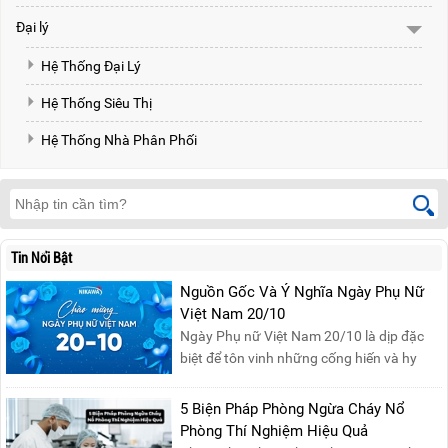
Đại lý
Hệ Thống Đại Lý
Hệ Thống Siêu Thị
Hệ Thống Nhà Phân Phối
Tin Nổi Bật
Nguồn Gốc Và Ý Nghĩa Ngày Phụ Nữ
Việt Nam 20/10
Ngày Phụ nữ Việt Nam 20/10 là dịp đặc
biệt để tôn vinh những cống hiến và hy
sinh của phụ nữ trong gia đình và xã hội.
Khởi nguồn từ sự ra đời của Hội Phụ nữ
5 Biện Pháp Phòng Ngừa Cháy Nổ
phản đế Việt Nam vào năm 1930, ngày
Phòng Thí Nghiệm Hiệu Quả
này không chỉ ghi nhận vai trò quan trọng