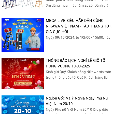
3m đáng mua nhất năm 2025. Đánh giá
chất lượng, độ an toàn và giá bán để chọn
sản phẩm phù hợp!
MEGA LIVE SIÊU HẤP DẪN CÙNG
NIKAWA VIỆT NAM - TẬU THANG TỐT,
GIÁ CỰC HỜI
Ngày 09/10/2024, từ 10h00 - 15h00, hãy
cùng tham gia buổi Livestream của
Nikawa Việt Nam để nhận ngay những
phần quà siêu hấp dẫn và mua sắm
những sản phẩm thang chính hãng với
THÔNG BÁO LỊCH NGHỈ LỄ GIỖ TỔ
mức giá không thể tốt hơn!Tham gia
HÙNG VƯƠNG 10-03-2025
Mega Live, bạn sẽ nhận được gì?...
Kính gửi Quý Khách hàng,Nikawa xin trân
trọng thông báo tới Quý Khách hàng lịch
nghỉ lễ Giỗ Tổ Hùng Vương 10/03 như
sau:Thời gian nghỉ lễ: Thứ Hai, ngày
07/04/2025, nhằm ngày Giỗ Tổ Hùng
Nguồn Gốc Và Ý Nghĩa Ngày Phụ Nữ
Vương – dịp để tưởng nhớ công ơn dựng
Việt Nam 20/10
nước của các Vua Hùng....
Ngày Phụ nữ Việt Nam 20/10 là dịp đặc