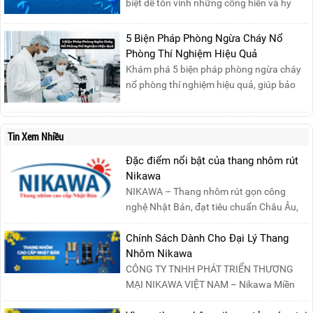
biệt để tôn vinh những cống hiến và hy
sinh của phụ nữ trong gia đình và xã hội.
Khởi nguồn từ sự ra đời của Hội Phụ nữ
5 Biện Pháp Phòng Ngừa Cháy Nổ
phản đế Việt Nam vào năm 1930, ngày
Phòng Thí Nghiệm Hiệu Quả
này không chỉ ghi nhận vai trò quan trọng
Khám phá 5 biện pháp phòng ngừa cháy
của phụ nữ ...
nổ phòng thí nghiệm hiệu quả, giúp bảo
đảm an toàn cho nhân viên, thiết bị và tài
sản, giảm thiểu nguy cơ cháy nổ phòng thí
nghiệm.
Tin Xem Nhiều
Đặc điểm nổi bật của thang nhôm rút
Nikawa
NIKAWA – Thang nhôm rút gọn công
nghệ Nhật Bản, đạt tiêu chuẩn Châu Âu,
đảm bảo sự an toàn tuy....
Chính Sách Dành Cho Đại Lý Thang
Nhôm Nikawa
CÔNG TY TNHH PHÁT TRIỂN THƯƠNG
MẠI NIKAWA VIỆT NAM – Nikawa Miền
Bắc: Số 19, Đường Trung ....