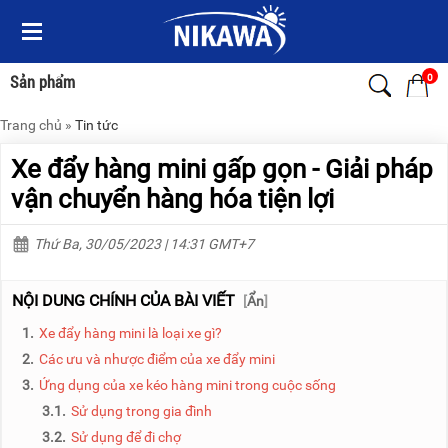
Menu
Menu
Sản
Sản
phẩm
phẩm
0
Sản phẩm
Trang chủ
»
Tin tức
TRANG
TRANG
CHỦ
CHỦ
Xe đẩy hàng mini gấp gọn - Giải pháp
THANG
THANG
vận chuyển hàng hóa tiện lợi
NHÔM
NHÔM
Thứ Ba, 30/05/2023 | 14:31 GMT+7
XE
THANG
ĐẨY
NHÔM
HÀNG
RÚT
NỘI DUNG CHÍNH CỦA BÀI VIẾT
[
Ẩn
]
BỘ
THANG
1.
Xe đẩy hàng mini là loại xe gì?
DÂY
NHÔM
THOÁT
GIA
2.
Các ưu và nhược điểm của xe đẩy mini
HIỂM
ĐÌNH
3.
Ứng dụng của xe kéo hàng mini trong cuộc sống
TỰ
ĐỘNG
THANG
3.1.
Sử dụng trong gia đình
NHÔM
3.2.
Sử dụng để đi chợ
XE
GẤP