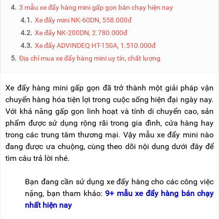
NÂNG
(THANG
4.
3 mẫu xe đẩy hàng mini gấp gọn bán chạy hiện nay
TAY
RÚT
4.1.
Xe đẩy mini NK-60DN, 558.000đ
LỒNG)
4.2.
Xe đẩy NK-200DN, 2.780.000đ
VIDEO
THANG
4.3.
Xe đẩy ADVINDEQ HT-150A, 1.510.000đ
CÁCH
TIN
ĐIỆN
5.
Địa chỉ mua xe đẩy hàng mini uy tín, chất lượng
TỨC
THANG
BÁO
NHÔM
Xe đẩy hàng mini gấp gọn đã trở thành một giải pháp vận
CHÍ
CHỮ
NÓI
chuyển hàng hóa tiện lợi trong cuộc sống hiện đại ngày nay.
A
VỀ
Với khả năng gấp gọn linh hoạt và tính di chuyển cao, sản
NIKAWA
THANG
phẩm được sử dụng rộng rãi trong gia đình, cửa hàng hay
NHÔM
GIỚI
trong các trung tâm thương mại. Vậy mẫu xe đẩy mini nào
CÔNG
THIỆU
NGHIỆP
đang được ưa chuộng, cùng theo dõi nội dung dưới đây để
tìm câu trả lời nhé.
ĐẠI
THANG
LÝ
NHÔM
GIÀN
Bạn đang cần sử dụng xe đẩy hàng cho các công việc
GIÁO
BẢO
nặng, bạn tham khảo:
9+ mẫu xe đẩy hàng bán chạy
HÀNH
nhất hiện nay
VÁN
THANG
LIÊN