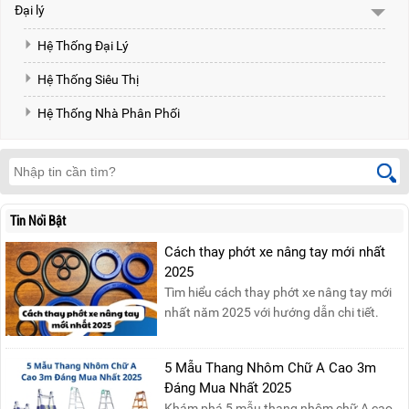
Đại lý
Hệ Thống Đại Lý
Hệ Thống Siêu Thị
Hệ Thống Nhà Phân Phối
Tin Nổi Bật
Cách thay phớt xe nâng tay mới nhất
2025
Tìm hiểu cách thay phớt xe nâng tay mới
nhất năm 2025 với hướng dẫn chi tiết.
Đọc ngay để nắm vững quy trình thay
phớt đúng cách, giúp xe nâng hoạt động
5 Mẫu Thang Nhôm Chữ A Cao 3m
hiệu quả và bền lâu!
Đáng Mua Nhất 2025
Khám phá 5 mẫu thang nhôm chữ A cao