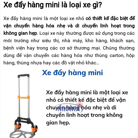
RẢNH
Xe đẩy hàng mini là loại xe gì?
HỆ
TAY
Xe đẩy hàng mini là một loại xe nhỏ
có thiết kế đặc biệt để
XE
ĐẨY
vận chuyển hàng hóa nhẹ và di chuyển linh hoạt trong
HÀNG
không gian hẹp
. Loại xe này thường được sử dụng trong các
môi trường như siêu thị, nhà máy, kho hàng, khách sạn,
BỘ
bệnh viện hay trong các cơ sở thương mại. Chúng thường
DÂY
THOÁT
dùng để vận chuyển các hàng hóa như thùng carton, hộp
HIỂM
hàng, thùng nhựa hay các đồ vật nhỏ khác…
TỰ
ĐỘNG
XE
NÂNG
TAY