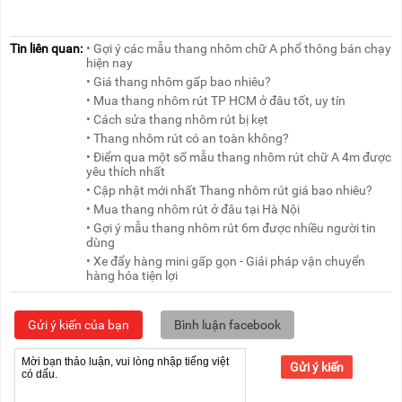
Tin liên quan:
• Gợi ý các mẫu thang nhôm chữ A phổ thông bán chạy
hiện nay
• Giá thang nhôm gấp bao nhiêu?
• Mua thang nhôm rút TP HCM ở đâu tốt, uy tín
• Cách sửa thang nhôm rút bị kẹt
• Thang nhôm rút có an toàn không?
• Điểm qua một số mẫu thang nhôm rút chữ A 4m được
yêu thích nhất
• Cập nhật mới nhất Thang nhôm rút giá bao nhiêu?
• Mua thang nhôm rút ở đâu tại Hà Nội
• Gợi ý mẫu thang nhôm rút 6m được nhiều người tin
dùng
• Xe đẩy hàng mini gấp gọn - Giải pháp vận chuyển
hàng hóa tiện lợi
Gửi ý kiến của bạn
Bình luận facebook
Gửi ý kiến