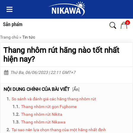
Menu
Menu
Sản
Sản
phẩm
phẩm
0
Sản phẩm
Trang chủ
»
Tin tức
TRANG
TRANG
CHỦ
CHỦ
Thang nhôm rút hãng nào tốt nhất
THANG
THANG
hiện nay?
NHÔM
NHÔM
Thứ Ba, 06/06/2023 | 22:11 GMT+7
XE
THANG
ĐẨY
NHÔM
HÀNG
RÚT
NỘI DUNG CHÍNH CỦA BÀI VIẾT
[
Ẩn
]
BỘ
THANG
1.
So sánh và đánh giá các hãng thang nhôm rút
DÂY
NHÔM
THOÁT
GIA
1.1.
Thang nhôm rút gọn Fujihome
HIỂM
ĐÌNH
1.2.
Thang nhôm rút Nikita
TỰ
ĐỘNG
THANG
1.3.
Thang nhôm rút Nikawa
NHÔM
2.
Tại sao nên lựa chọn thang của một hãng nhất định
XE
GẤP