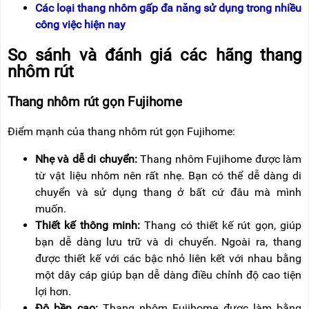
RẢNH
HỆ
Các loại thang nhôm gấp đa năng sử dụng trong nhiều
TAY
công việc hiện nay
XE
So sánh và đánh giá các hãng thang
ĐẨY
HÀNG
nhôm rút
BỘ
Thang nhôm rút gọn Fujihome
DÂY
THOÁT
HIỂM
Điểm mạnh của thang nhôm rút gọn Fujihome:
TỰ
ĐỘNG
Nhẹ và dễ di chuyển:
Thang nhôm Fujihome được làm
từ vật liệu nhôm nên rất nhẹ. Bạn có thể dễ dàng di
XE
NÂNG
chuyển và sử dụng thang ở bất cứ đâu mà mình
TAY
muốn.
Thiết kế thông minh:
Thang có thiết kế rút gọn, giúp
bạn dễ dàng lưu trữ và di chuyển. Ngoài ra, thang
được thiết kế với các bậc nhỏ liên kết với nhau bằng
một dây cáp giúp bạn dễ dàng điều chỉnh độ cao tiện
lợi hơn.
Độ bền cao:
Thang nhôm Fujihome được làm bằng