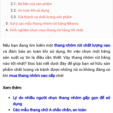
NÂNG
(THANG
2.1.
Độ bền của sản phẩm
TAY
RÚT
2.2.
An toàn khi sử dụng
LỒNG)
2.3.
Giá thành và chất lượng sản phẩm
VIDEO
THANG
3.
Gợi ý các mẫu thang nhôm rút hãng Nikawa
CÁCH
TIN
ĐIỆN
4.
Kinh nghiệm chọn mua thang rút hãng tốt nhất
TỨC
THANG
BÁO
NHÔM
Nếu bạn đang tìm kiếm một
thang nhôm rút chất lượng cao
CHÍ
CHỮ
NÓI
và đảm bảo an toàn khi sử dụng, thì việc chọn một hãng
A
VỀ
sản xuất uy tín là điều cần thiết. Vậy thang nhôm rút hãng
NIKAWA
THANG
nào tốt nhất? Đọc bài viết dưới đây để giúp bạn sở hữu sản
NHÔM
GIỚI
phẩm chất lượng và tránh được những rủi ro không đáng có
CÔNG
THIỆU
NGHIỆP
khi
mua thang nhôm cao cấp
nhé!
ĐẠI
THANG
LÝ
Xem thêm:
NHÔM
GIÀN
GIÁO
BẢO
Lý do nhiều người chọn thang nhôm gấp gọn để sử
HÀNH
dụng
VÁN
Các mẫu thang chữ A chắc chắn, an toàn
THANG
LIÊN