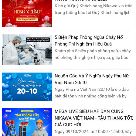
Kính gửi Quý Khách hàng,Nikawa xin trân
trọng thông báo tới Quý Khách hàng lịch
nghỉ lễ Giỗ Tổ Hùng Vương 10/03 như
sau:Thời gian nghỉ lễ: Thứ Hai, ngày
07/04/2025, nhằm ngày Giỗ Tổ Hùng
5 Biện Pháp Phòng Ngừa Cháy Nổ
Vương – dịp để tưởng nhớ công ơn dựng
Phòng Thí Nghiệm Hiệu Quả
nước của các Vua Hùng....
Khám phá 5 biện pháp phòng ngừa cháy
nổ phòng thí nghiệm hiệu quả, giúp bảo
đảm an toàn cho nhân viên, thiết bị và tài
sản, giảm thiểu nguy cơ cháy nổ phòng thí
Nguồn Gốc Và Ý Nghĩa Ngày Phụ Nữ
nghiệm.
Việt Nam 20/10
Ngày Phụ nữ Việt Nam 20/10 là dịp đặc
biệt để tôn vinh những cống hiến và hy
sinh của phụ nữ trong gia đình và xã hội.
Khởi nguồn từ sự ra đời của Hội Phụ nữ
MEGA LIVE SIÊU HẤP DẪN CÙNG
phản đế Việt Nam vào năm 1930, ngày
NIKAWA VIỆT NAM - TẬU THANG TỐT,
này không chỉ ghi nhận vai trò quan trọng
GIÁ CỰC HỜI
của phụ nữ ...
Ngày 09/10/2024, từ 10h00 - 15h00, hãy