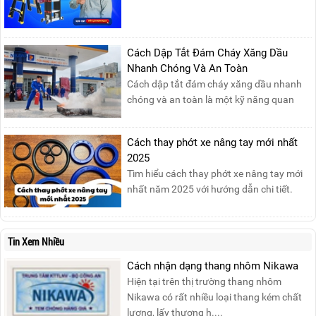
cùng tham gia buổi Livestream của
Nikawa Việt Nam để nhận ngay những
phần quà siêu hấp dẫn và mua sắm
những sản phẩm thang chính hãng với
Cách Dập Tắt Đám Cháy Xăng Dầu
mức giá không thể tốt hơn!Tham gia
Nhanh Chóng Và An Toàn
Mega Live, bạn sẽ nhận được gì?...
Cách dập tắt đám cháy xăng dầu nhanh
chóng và an toàn là một kỹ năng quan
trọng trong phòng cháy chữa cháy. Đám
cháy xăng dầu rất dễ lan rộng và gây thiệt
Cách thay phớt xe nâng tay mới nhất
hại nghiêm trọng nếu không được xử lý kịp
2025
thời. Vì vậy, việc hiểu rõ các phương pháp
Tìm hiểu cách thay phớt xe nâng tay mới
dập tắt...
nhất năm 2025 với hướng dẫn chi tiết.
Đọc ngay để nắm vững quy trình thay
phớt đúng cách, giúp xe nâng hoạt động
hiệu quả và bền lâu!
Tin Xem Nhiều
Cách nhận dạng thang nhôm Nikawa
Hiện tại trên thị trường thang nhôm
Nikawa có rất nhiều loại thang kém chất
lượng, lấy thương h....