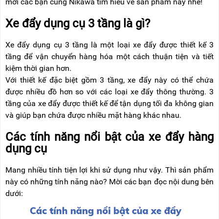
mời các bạn cùng Nikawa tìm hiểu về sản phẩm này nhé!
RẢNH
HỆ
TAY
Xe đẩy dụng cụ 3 tầng là gì?
XE
ĐẨY
Xe đẩy dụng cụ 3 tầng là một loại xe đẩy được thiết kế 3
HÀNG
tầng để vận chuyển hàng hóa một cách thuận tiện và tiết
kiệm thời gian hơn.
BỘ
DÂY
Với thiết kế đặc biệt gồm 3 tầng, xe đẩy này có thể chứa
THOÁT
được nhiều đồ hơn so với các loại xe đẩy thông thường. 3
HIỂM
TỰ
tầng của xe đẩy được thiết kế để tận dụng tối đa không gian
ĐỘNG
và giúp bạn chứa được nhiều mặt hàng khác nhau.
XE
Các tính năng nổi bật của xe đẩy hàng
NÂNG
TAY
dụng cụ
Mang nhiều tính tiện lợi khi sử dụng như vậy. Thì sản phẩm
này có những tính năng nào? Mời các bạn đọc nội dung bên
dưới: