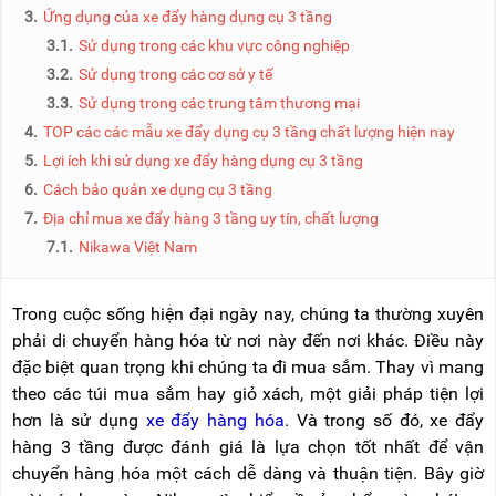
NÂNG
(THANG
3.
Ứng dụng của xe đẩy hàng dụng cụ 3 tầng
TAY
RÚT
3.1.
Sử dụng trong các khu vực công nghiệp
LỒNG)
3.2.
Sử dụng trong các cơ sở y tế
VIDEO
THANG
3.3.
Sử dụng trong các trung tâm thương mại
CÁCH
TIN
ĐIỆN
4.
TOP các các mẫu xe đẩy dụng cụ 3 tầng chất lượng hiện nay
TỨC
5.
Lợi ích khi sử dụng xe đẩy hàng dụng cụ 3 tầng
THANG
BÁO
6.
Cách bảo quản xe dụng cụ 3 tầng
NHÔM
CHÍ
CHỮ
7.
Địa chỉ mua xe đẩy hàng 3 tầng uy tín, chất lượng
NÓI
A
VỀ
7.1.
Nikawa Việt Nam
NIKAWA
THANG
NHÔM
GIỚI
CÔNG
Trong cuộc sống hiện đại ngày nay, chúng ta thường xuyên
THIỆU
NGHIỆP
phải di chuyển hàng hóa từ nơi này đến nơi khác. Điều này
ĐẠI
đặc biệt quan trọng khi chúng ta đi mua sắm. Thay vì mang
THANG
LÝ
NHÔM
theo các túi mua sắm hay giỏ xách, một giải pháp tiện lợi
GIÀN
hơn là sử dụng
xe đẩy hàng hóa
. Và trong số đó, xe đẩy
GIÁO
BẢO
HÀNH
hàng 3 tầng được đánh giá là lựa chọn tốt nhất để vận
VÁN
chuyển hàng hóa một cách dễ dàng và thuận tiện. Bây giờ
THANG
LIÊN