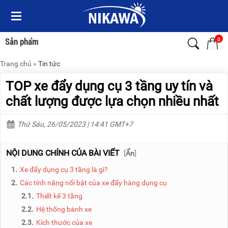
Menu
Menu
Sản
Sản
phẩm
phẩm
0
Sản phẩm
Trang chủ
»
Tin tức
TRANG
TRANG
CHỦ
CHỦ
TOP xe đẩy dụng cụ 3 tầng uy tín và
THANG
THANG
chất lượng được lựa chọn nhiều nhất
NHÔM
NHÔM
Thứ Sáu, 26/05/2023 | 14:41 GMT+7
XE
THANG
ĐẨY
NHÔM
HÀNG
RÚT
NỘI DUNG CHÍNH CỦA BÀI VIẾT
[
Ẩn
]
BỘ
THANG
1.
Xe đẩy dụng cụ 3 tầng là gì?
DÂY
NHÔM
THOÁT
GIA
2.
Các tính năng nổi bật của xe đẩy hàng dụng cụ
HIỂM
ĐÌNH
2.1.
Thiết kế 3 tầng
TỰ
ĐỘNG
THANG
2.2.
Hệ thống bánh xe
NHÔM
2.3.
Kích thước của xe
XE
GẤP