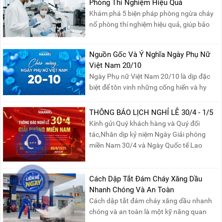
mức giá không thể tốt hơn!Tham gia
Phòng Thí Nghiệm Hiệu Quả
Mega Live, bạn sẽ nhận được gì?...
Khám phá 5 biện pháp phòng ngừa cháy
nổ phòng thí nghiệm hiệu quả, giúp bảo
đảm an toàn cho nhân viên, thiết bị và tài
sản, giảm thiểu nguy cơ cháy nổ phòng thí
Nguồn Gốc Và Ý Nghĩa Ngày Phụ Nữ
nghiệm.
Việt Nam 20/10
Ngày Phụ nữ Việt Nam 20/10 là dịp đặc
biệt để tôn vinh những cống hiến và hy
sinh của phụ nữ trong gia đình và xã hội.
Khởi nguồn từ sự ra đời của Hội Phụ nữ
THÔNG BÁO LỊCH NGHỈ LỄ 30/4 - 1/5
phản đế Việt Nam vào năm 1930, ngày
Kính gửi Quý khách hàng và Quý đối
này không chỉ ghi nhận vai trò quan trọng
tác,Nhân dịp kỷ niệm Ngày Giải phóng
của phụ nữ ...
miền Nam 30/4 và Ngày Quốc tế Lao
động 1/5, Nikawa xin trân trọng thông
báo lịch nghỉ lễ như sau:Thời gian nghỉ: Từ
Thứ Ba, ngày 29/04/2025 đến hết Chủ
Cách Dập Tắt Đám Cháy Xăng Dầu
Nhật, ngày 04/05/2025.T...
Nhanh Chóng Và An Toàn
Cách dập tắt đám cháy xăng dầu nhanh
chóng và an toàn là một kỹ năng quan