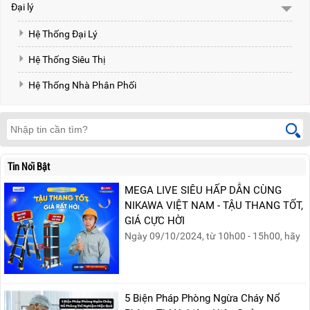
Đại lý
Hệ Thống Đại Lý
Hệ Thống Siêu Thị
Hệ Thống Nhà Phân Phối
Tin Nổi Bật
MEGA LIVE SIÊU HẤP DẪN CÙNG
NIKAWA VIỆT NAM - TẬU THANG TỐT,
GIÁ CỰC HỜI
Ngày 09/10/2024, từ 10h00 - 15h00, hãy
cùng tham gia buổi Livestream của
Nikawa Việt Nam để nhận ngay những
phần quà siêu hấp dẫn và mua sắm
những sản phẩm thang chính hãng với
5 Biện Pháp Phòng Ngừa Cháy Nổ