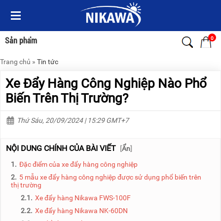
Menu
Menu
Sản
Sản
phẩm
phẩm
0
Sản phẩm
Trang chủ
»
Tin tức
TRANG
TRANG
CHỦ
CHỦ
Xe Đẩy Hàng Công Nghiệp Nào Phổ
THANG
THANG
Biến Trên Thị Trường?
NHÔM
NHÔM
Thứ Sáu, 20/09/2024 | 15:29 GMT+7
XE
THANG
ĐẨY
NHÔM
HÀNG
RÚT
NỘI DUNG CHÍNH CỦA BÀI VIẾT
[
Ẩn
]
BỘ
THANG
1.
Đặc điểm của xe đẩy hàng công nghiệp
DÂY
NHÔM
THOÁT
GIA
2.
5 mẫu xe đẩy hàng công nghiệp được sử dụng phổ biến trên
HIỂM
ĐÌNH
thị trường
TỰ
2.1.
Xe đẩy hàng Nikawa FWS-100F
ĐỘNG
THANG
NHÔM
2.2.
Xe đẩy hàng Nikawa NK-60DN
XE
GẤP