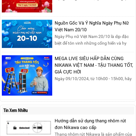
nghỉ lễ Giỗ Tổ Hùng Vương 10/03 như
sau:Thời gian nghỉ lễ: Thứ Hai, ngày
07/04/2025, nhằm ngày Giỗ Tổ Hùng
Nguồn Gốc Và Ý Nghĩa Ngày Phụ Nữ
Vương – dịp để tưởng nhớ công ơn dựng
Việt Nam 20/10
nước của các Vua Hùng....
Ngày Phụ nữ Việt Nam 20/10 là dịp đặc
biệt để tôn vinh những cống hiến và hy
sinh của phụ nữ trong gia đình và xã hội.
Khởi nguồn từ sự ra đời của Hội Phụ nữ
MEGA LIVE SIÊU HẤP DẪN CÙNG
phản đế Việt Nam vào năm 1930, ngày
NIKAWA VIỆT NAM - TẬU THANG TỐT,
này không chỉ ghi nhận vai trò quan trọng
GIÁ CỰC HỜI
của phụ nữ ...
Ngày 09/10/2024, từ 10h00 - 15h00, hãy
cùng tham gia buổi Livestream của
Nikawa Việt Nam để nhận ngay những
phần quà siêu hấp dẫn và mua sắm
những sản phẩm thang chính hãng với
Tin Xem Nhiều
mức giá không thể tốt hơn!Tham gia
Mega Live, bạn sẽ nhận được gì?...
Hướng dẫn sử dụng thang nhôm rút
đơn Nikawa cao cấp
Thang nhôm rút Nikawa là sản phẩm của