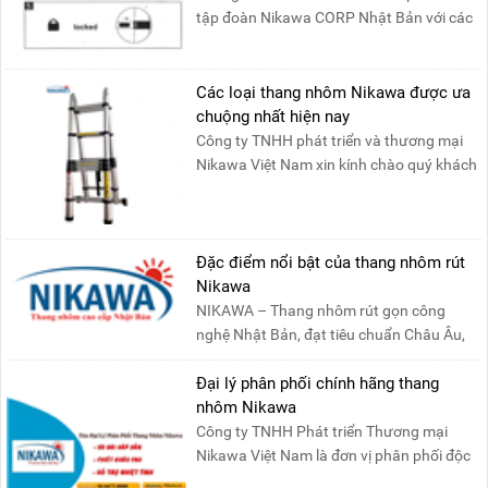
tập đoàn Nikawa CORP Nhật Bản với các
tính năng an toàn, ....
Các loại thang nhôm Nikawa được ưa
chuộng nhất hiện nay
Công ty TNHH phát triển và thương mại
Nikawa Việt Nam xin kính chào quý khách
! Hiện tại công t....
Đặc điểm nổi bật của thang nhôm rút
Nikawa
NIKAWA – Thang nhôm rút gọn công
nghệ Nhật Bản, đạt tiêu chuẩn Châu Âu,
đảm bảo sự an toàn tuy....
Đại lý phân phối chính hãng thang
nhôm Nikawa
Công ty TNHH Phát triển Thương mại
Nikawa Việt Nam là đơn vị phân phối độc
quyền sản phẩm thang....