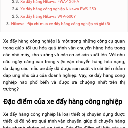
2.3.
Xe đẩy hàng Nikawa FWA-130HA
NÂNG
(THANG
TAY
RÚT
2.4.
Xe đẩy hàng công nghiệp Nikawa FWS-250
LỒNG)
2.5.
Xe đẩy hàng Nikawa WFA-600Y
VIDEO
3.
Nikawa - Địa chỉ mua xe đẩy hàng công nghiệp có giá tốt
THANG
CÁCH
TIN
ĐIỆN
TỨC
Xe đẩy hàng công nghiệp là một trong những công cụ quan
THANG
BÁO
trọng giúp tối ưu hóa quá trình vận chuyển hàng hóa trong
NHÔM
CHÍ
CHỮ
các nhà máy, kho xưởng và các cơ sở sản xuất lớn. Với nhu
NÓI
A
VỀ
cầu ngày càng cao trong việc vận chuyển hàng hóa nặng,
NIKAWA
đa dạng các mẫu xe đẩy đã được sản xuất và cải tiến nhằm
THANG
NHÔM
đáp ứng nhu cầu của doanh nghiệp. Vậy, xe đẩy hàng công
GIỚI
CÔNG
nghiệp nào phổ biến và được ưa chuộng nhất trên thị
THIỆU
NGHIỆP
trường?
ĐẠI
THANG
LÝ
Đặc điểm của xe đẩy hàng công nghiệp
NHÔM
GIÀN
GIÁO
BẢO
Xe đẩy hàng công nghiệp là loại thiết bị chuyên dụng được
HÀNH
thiết kế để hỗ trợ quá trình vận chuyển, giúp di chuyển hàng
VÁN
THANG
LIÊN
hóa nhanh chóng và an toàn. Các đặc điểm nổi bật của xe