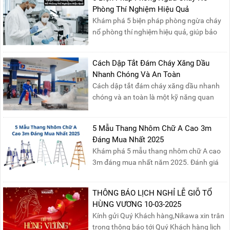
Phòng Thí Nghiệm Hiệu Quả
Khám phá 5 biện pháp phòng ngừa cháy
nổ phòng thí nghiệm hiệu quả, giúp bảo
đảm an toàn cho nhân viên, thiết bị và tài
sản, giảm thiểu nguy cơ cháy nổ phòng thí
Cách Dập Tắt Đám Cháy Xăng Dầu
nghiệm.
Nhanh Chóng Và An Toàn
Cách dập tắt đám cháy xăng dầu nhanh
chóng và an toàn là một kỹ năng quan
trọng trong phòng cháy chữa cháy. Đám
cháy xăng dầu rất dễ lan rộng và gây thiệt
5 Mẫu Thang Nhôm Chữ A Cao 3m
hại nghiêm trọng nếu không được xử lý kịp
Đáng Mua Nhất 2025
thời. Vì vậy, việc hiểu rõ các phương pháp
Khám phá 5 mẫu thang nhôm chữ A cao
dập tắt...
3m đáng mua nhất năm 2025. Đánh giá
chất lượng, độ an toàn và giá bán để chọn
sản phẩm phù hợp!
THÔNG BÁO LỊCH NGHỈ LỄ GIỖ TỔ
HÙNG VƯƠNG 10-03-2025
Kính gửi Quý Khách hàng,Nikawa xin trân
trọng thông báo tới Quý Khách hàng lịch