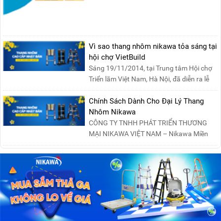
Vì sao thang nhôm nikawa tỏa sáng tại
hội chợ VietBuild
Sáng 19/11/2014, tại Trung tâm Hội chợ
Triển lãm Việt Nam, Hà Nội, đã diễn ra lễ
khai mạc “Triể....
Chính Sách Dành Cho Đại Lý Thang
Nhôm Nikawa
CÔNG TY TNHH PHÁT TRIỂN THƯƠNG
MẠI NIKAWA VIỆT NAM – Nikawa Miền
Bắc: Số 19, Đường Trung ....