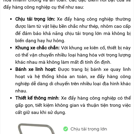
RẢNH
HỆ
đẩy hàng công nghiệp cụ thể như sau:
TAY
Chịu tải trọng lớn:
Xe đẩy hàng công nghiệp thường
XE
ĐẨY
được làm từ vật liệu bền chắc như thép, nhôm cao cấp
HÀNG
để đảm bảo khả năng chịu tải trọng lớn mà không bị
biến dạng hay hư hỏng.
BỘ
DÂY
Khung xe chắc chắn:
Với khung xe kiên cố, thiết bị này
THOÁT
có thể vận chuyển nhiều loại hàng hóa với trọng lượng
HIỂM
TỰ
khác nhau mà không làm mất đi tính ổn định.
ĐỘNG
Bánh xe linh hoạt:
Được trang bị bánh xe quay linh
hoạt và hệ thống khóa an toàn, xe đẩy hàng công
XE
NÂNG
nghiệp dễ dàng di chuyển trên nhiều loại địa hình khác
TAY
nhau.
Thiết kế thông minh
: Xe đẩy hàng công nghiệp có thể
gấp gọn, tiết kiệm không gian và thuận tiện trong việc
cất giữ sau khi sử dụng.