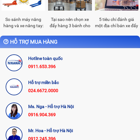
So sánh máy nâng
Tại sao nên chọn xe
5 tiêu chí đánh giá
hàng và xe nâng tay:
đẩy hàng 3 bánh cho
một địa chỉ bán xe đẩy
Nên chọn thiết bị nào?
không gian hẹp?
hàng đáng tin cậy
HỖ TRỢ MUA HÀNG
Hotline toàn quốc
0911.653.396
Hỗ trợ miền bắc
024.6672.0000
Ms. Nga - Hỗ trợ Hà Nội
0916.904.369
Mr. Hoa - Hỗ trợ Hà Nội
0912.245.396