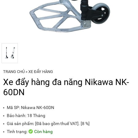
NÂNG
(THANG
TAY
RÚT
LỒNG)
VIDEO
THANG
CÁCH
TIN
ĐIỆN
TỨC
THANG
BÁO
NHÔM
CHÍ
CHỮ
NÓI
A
VỀ
NIKAWA
TRANG CHỦ
»
XE ĐẨY HÀNG
THANG
Xe đẩy hàng đa năng Nikawa NK-
NHÔM
GIỚI
CÔNG
THIỆU
60DN
NGHIỆP
ĐẠI
THANG
LÝ
Mã SP:
Nikawa NK-60DN
NHÔM
GIÀN
Bảo hành: 18 Tháng
GIÁO
BẢO
HÀNH
Giá sản phẩm: [Đã bao gồm thuế VAT]. [8 %]
VÁN
Tình trạng:
Còn hàng
THANG
LIÊN