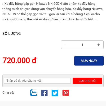
RẢNH
HỆ
Xe đẩy hàng gấp gọn Nikawa NK-60DN sản phẩm xe đẩy hàng
TAY
thông minh chuyên dụng vận chuyển hàng hóa. Xe đẩy hàng Nikawa
NK-60DN có thể gấp gọn và thu gọn lại sau khi sử dụng, tiện lợi cho
XE
ĐẨY
mọi người mang theo để sử dụng. Sản phẩm được làm từ chất ....
HÀNG
BỘ
SỐ LƯỢNG
DÂY
THOÁT
-
+
HIỂM
TỰ
ĐỘNG
720.000 đ
MUA NGAY
XE
NÂNG
TAY
GỌI CHO TÔI
Chia sẻ: