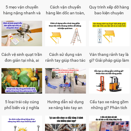
5 mẹo vận chuyển
Cách vận chuyển
Quy trình xếp dỡ hàng
hàng nặng nhanh và
hàng lên dốc an toàn,
bao kiện chuyên
an toàn (cập nhật
hiệu quả và giảm sức
nghiệp an toàn
2026)
lao động
Cách vệ sinh quạt trần
Cách sử dụng ván
Ván thang rảnh tay là
đơn giản tại nhà, ai
rảnh tay giúp thao tác
gì? Giải pháp giúp làm
cũng làm được
trên thang nhôm dễ
việc trên cao tiện lợi và
dàng và hiệu quả hơn
an toàn hơn
5 loại trái cây cúng
Hướng dẫn sử dụng
Cấu tạo xe nâng gồm
phổ biến và ý nghĩa
xe nâng kéo tay an
những gì? Phân tích
từng loại theo phong
toàn và hiệu quả
chi tiết từng phần
tục Việt