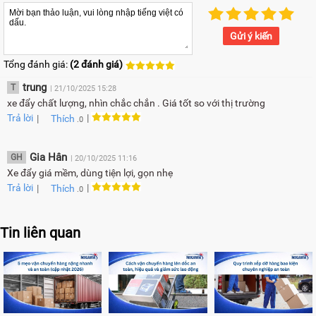
Gửi ý kiến
Tổng đánh giá:
(2 đánh giá)
trung
T
| 21/10/2025 15:28
xe đẩy chất lượng, nhìn chắc chắn . Giá tốt so với thị trường
Trả lời
|
|
Thích
.0
Gia Hân
GH
| 20/10/2025 11:16
Xe đẩy giá mềm, dùng tiện lợi, gọn nhẹ
Trả lời
|
|
Thích
.0
Tin liên quan