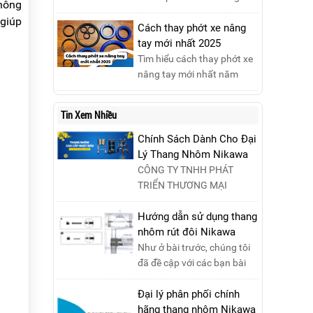
không
được gì?...
gây thiệt hại nghiêm trọng
nhôm chữ A cao 3m đáng
 giúp
nếu không được xử lý kịp
mua nhất năm 2025. Đánh
Cách thay phớt xe nâng
thời. Vì vậy, việc hiểu rõ các
giá chất lượng, độ an toàn
tay mới nhất 2025
phương pháp dập tắt...
và giá bán để chọn sản
Tìm hiểu cách thay phớt xe
phẩm phù hợp!
nâng tay mới nhất năm
2025 với hướng dẫn chi tiết.
Đọc ngay để nắm vững quy
Tin Xem Nhiều
trình thay phớt đúng cách,
giúp xe nâng hoạt động
Chính Sách Dành Cho Đại
hiệu quả và bền lâu!
Lý Thang Nhôm Nikawa
CÔNG TY TNHH PHÁT
TRIỂN THƯƠNG MẠI
NIKAWA VIỆT NAM –
Nikawa Miền Bắc: Số 19,
Hướng dẫn sử dụng thang
Đường Trung ....
nhôm rút đôi Nikawa
Như ở bài trước, chúng tôi
đã đề cập với các bạn bài
viết hướng dẫn sử dụng
thang nhôm rút đơn ....
Đại lý phân phối chính
hãng thang nhôm Nikawa