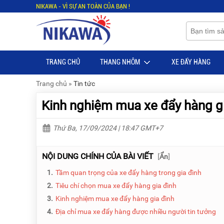
NIKAWA - VÌ SỰ AN TOÀN CỦA BẠN !
Menu
Menu
Sản
Sản
phẩm
phẩm
TRANG CHỦ
THANG NHÔM
XE ĐẨY HÀNG
TRANG
TRANG
CHỦ
CHỦ
Trang chủ
»
Tin tức
THANG
THANG
Kinh nghiệm mua xe đẩy hàng gia
NHÔM
NHÔM
XE
THANG
Thứ Ba, 17/09/2024 | 18:47 GMT+7
ĐẨY
NHÔM
HÀNG
RÚT
NỘI DUNG CHÍNH CỦA BÀI VIẾT
[
Ẩn
]
BỘ
THANG
DÂY
NHÔM
1.
Tầm quan trọng của xe đẩy hàng trong gia đình
THOÁT
GIA
HIỂM
ĐÌNH
2.
Tiêu chí chọn mua xe đẩy hàng gia đình
TỰ
3.
Kinh nghiệm mua xe đẩy hàng gia đình
ĐỘNG
THANG
4.
Địa chỉ mua xe đẩy hàng được nhiều người tin tưởng
NHÔM
XE
GẤP