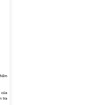
 phẩm
y của
m tra