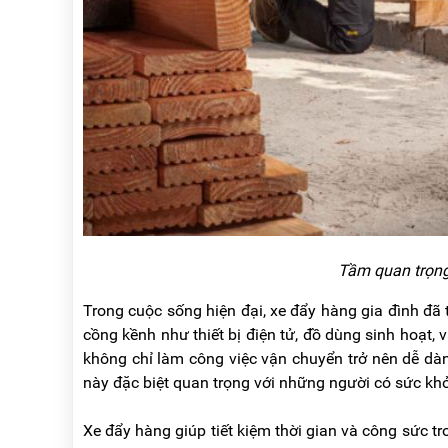
RẢNH
HỆ
TAY
XE
ĐẨY
HÀNG
BỘ
DÂY
THOÁT
HIỂM
TỰ
ĐỘNG
XE
Tầm quan trọng
NÂNG
TAY
Trong cuộc sống hiện đại, xe đẩy hàng gia đình đã
cồng kềnh như thiết bị điện tử, đồ dùng sinh hoạt,
không chỉ làm công việc vận chuyển trở nên dễ d
này đặc biệt quan trọng với những người có sức kh
Xe đẩy hàng giúp tiết kiệm thời gian và công sức 