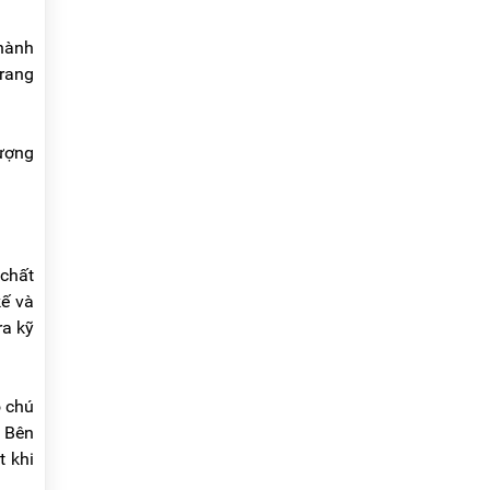
 hành
trang
lượng
 chất
kế và
ra kỹ
ọ chú
. Bên
t khi