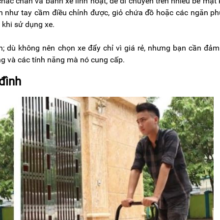
 chắc chắn và bánh xe linh hoạt, dễ di chuyển trên nhiều bề mặt
ch như tay cầm điều chỉnh được, giỏ chứa đồ hoặc các ngăn ph
 khi sử dụng xe.
; dù không nên chọn xe đẩy chỉ vì giá rẻ, nhưng bạn cần đả
ng và các tính năng mà nó cung cấp.
 đình