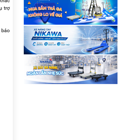
 khác
khách ! Hiện tại công t....
ụ trợ
m bảo