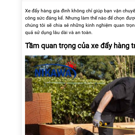
NÂNG
(THANG
TAY
RÚT
Xe đẩy hàng gia đình không chỉ giúp bạn vận chuy
LỒNG)
công sức đáng kể. Nhưng làm thế nào để chọn được 
VIDEO
chúng tôi sẽ chia sẻ những kinh nghiệm quan trọn
THANG
CÁCH
quả sử dụng lâu dài và an toàn.
TIN
ĐIỆN
TỨC
Tầm quan trọng của xe đẩy hàng t
THANG
BÁO
NHÔM
CHÍ
CHỮ
NÓI
A
VỀ
NIKAWA
THANG
NHÔM
GIỚI
CÔNG
THIỆU
NGHIỆP
ĐẠI
THANG
LÝ
NHÔM
GIÀN
GIÁO
BẢO
HÀNH
VÁN
THANG
LIÊN