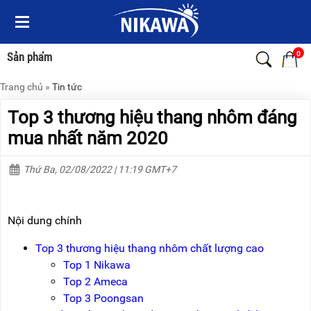
Menu
Menu
Sản
Sản
phẩm
phẩm
0
Sản phẩm
Trang chủ
»
Tin tức
TRANG
TRANG
CHỦ
CHỦ
Top 3 thương hiệu thang nhôm đáng
THANG
THANG
mua nhất năm 2020
NHÔM
NHÔM
Thứ Ba, 02/08/2022 | 11:19 GMT+7
XE
THANG
ĐẨY
NHÔM
HÀNG
RÚT
Nội dung chính
BỘ
THANG
DÂY
NHÔM
THOÁT
GIA
Top 3 thương hiệu thang nhôm chất lượng cao
HIỂM
ĐÌNH
Top 1 Nikawa
TỰ
ĐỘNG
Top 2 Ameca
THANG
NHÔM
Top 3 Poongsan
XE
GẤP