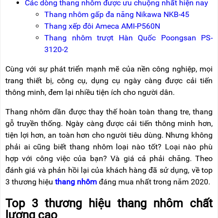
Các dòng thang nhôm được ưu chuộng nhất hiện nay
NÂNG
(THANG
TAY
RÚT
Thang nhôm gấp đa năng Nikawa NKB-45
LỒNG)
Thang xếp đôi Ameca AMI-P560N
VIDEO
Thang nhôm trượt Hàn Quốc Poongsan PS-
THANG
CÁCH
3120-2
TIN
ĐIỆN
TỨC
Cùng với sự phát triển mạnh mẽ của nền công nghiệp, mọi
THANG
trang thiết bị, công cụ, dụng cụ ngày càng được cải tiến
BÁO
NHÔM
CHÍ
thông minh, đem lại nhiều tiện ích cho người dân.
CHỮ
NÓI
A
VỀ
Thang nhôm dần được thay thế hoàn toàn thang tre, thang
NIKAWA
THANG
gỗ truyền thống. Ngày càng được cải tiến thông minh hơn,
NHÔM
GIỚI
tiện lợi hơn, an toàn hơn cho người tiêu dùng. Nhưng không
CÔNG
THIỆU
NGHIỆP
phải ai cũng biết thang nhôm loại nào tốt? Loại nào phù
hợp với công việc của bạn? Và giá cả phải chăng. Theo
ĐẠI
THANG
LÝ
đánh giá và phản hồi lại của khách hàng đã sử dụng, về top
NHÔM
GIÀN
3 thương hiệu
thang nhôm
đáng mua nhất trong năm 2020.
GIÁO
BẢO
HÀNH
Top 3 thương hiệu thang nhôm chất
VÁN
lượng cao
THANG
LIÊN