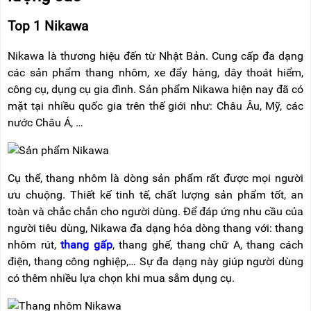
RẢNH
HỆ
TAY
Top 1 Nikawa
XE
Nikawa là thương hiệu đến từ Nhật Bản. Cung cấp đa dạng
ĐẨY
HÀNG
các sản phẩm thang nhôm, xe đẩy hàng, dây thoát hiểm,
công cụ, dụng cụ gia đình. Sản phẩm Nikawa hiện nay đã có
BỘ
mặt tại nhiều quốc gia trên thế giới như: Châu Âu, Mỹ, các
DÂY
THOÁT
nước Châu Á, …
HIỂM
TỰ
ĐỘNG
Cụ thể, thang nhôm là dòng sản phẩm rất được mọi người
XE
NÂNG
ưu chuộng. Thiết kế tinh tế, chất lượng sản phẩm tốt, an
TAY
toàn và chắc chắn cho người dùng. Để đáp ứng nhu cầu của
người tiêu dùng, Nikawa đa dạng hóa dòng thang với: thang
nhôm rút,
thang gấp
, thang ghế, thang chữ A, thang cách
điện, thang công nghiệp,… Sự đa dạng này giúp người dùng
có thêm nhiều lựa chọn khi mua sắm dụng cụ.