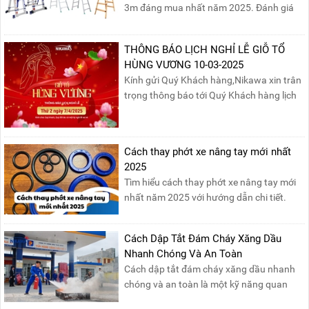
3m đáng mua nhất năm 2025. Đánh giá
chất lượng, độ an toàn và giá bán để chọn
sản phẩm phù hợp!
THÔNG BÁO LỊCH NGHỈ LỄ GIỖ TỔ
HÙNG VƯƠNG 10-03-2025
Kính gửi Quý Khách hàng,Nikawa xin trân
trọng thông báo tới Quý Khách hàng lịch
nghỉ lễ Giỗ Tổ Hùng Vương 10/03 như
sau:Thời gian nghỉ lễ: Thứ Hai, ngày
07/04/2025, nhằm ngày Giỗ Tổ Hùng
Cách thay phớt xe nâng tay mới nhất
Vương – dịp để tưởng nhớ công ơn dựng
2025
nước của các Vua Hùng....
Tìm hiểu cách thay phớt xe nâng tay mới
nhất năm 2025 với hướng dẫn chi tiết.
Đọc ngay để nắm vững quy trình thay
phớt đúng cách, giúp xe nâng hoạt động
Cách Dập Tắt Đám Cháy Xăng Dầu
hiệu quả và bền lâu!
Nhanh Chóng Và An Toàn
Cách dập tắt đám cháy xăng dầu nhanh
chóng và an toàn là một kỹ năng quan
trọng trong phòng cháy chữa cháy. Đám