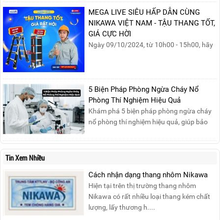
cháy xăng dầu rất dễ lan rộng và gây thiệt
MEGA LIVE SIÊU HẤP DẪN CÙNG
hại nghiêm trọng nếu không được xử lý kịp
NIKAWA VIỆT NAM - TẬU THANG TỐT,
thời. Vì vậy, việc hiểu rõ các phương pháp
GIÁ CỰC HỜI
dập tắt...
Ngày 09/10/2024, từ 10h00 - 15h00, hãy
cùng tham gia buổi Livestream của
Nikawa Việt Nam để nhận ngay những
phần quà siêu hấp dẫn và mua sắm
những sản phẩm thang chính hãng với
5 Biện Pháp Phòng Ngừa Cháy Nổ
mức giá không thể tốt hơn!Tham gia
Phòng Thí Nghiệm Hiệu Quả
Mega Live, bạn sẽ nhận được gì?...
Khám phá 5 biện pháp phòng ngừa cháy
nổ phòng thí nghiệm hiệu quả, giúp bảo
đảm an toàn cho nhân viên, thiết bị và tài
sản, giảm thiểu nguy cơ cháy nổ phòng thí
nghiệm.
Tin Xem Nhiều
Cách nhận dạng thang nhôm Nikawa
Hiện tại trên thị trường thang nhôm
Nikawa có rất nhiều loại thang kém chất
lượng, lấy thương h....