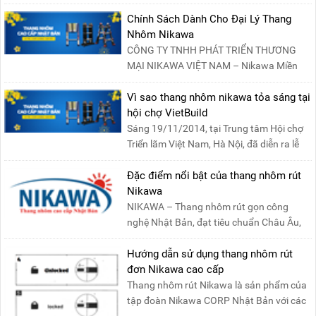
Chính Sách Dành Cho Đại Lý Thang
Nhôm Nikawa
CÔNG TY TNHH PHÁT TRIỂN THƯƠNG
MẠI NIKAWA VIỆT NAM – Nikawa Miền
Bắc: Số 19, Đường Trung ....
Vì sao thang nhôm nikawa tỏa sáng tại
hội chợ VietBuild
Sáng 19/11/2014, tại Trung tâm Hội chợ
Triển lãm Việt Nam, Hà Nội, đã diễn ra lễ
khai mạc “Triể....
Đặc điểm nổi bật của thang nhôm rút
Nikawa
NIKAWA – Thang nhôm rút gọn công
nghệ Nhật Bản, đạt tiêu chuẩn Châu Âu,
đảm bảo sự an toàn tuy....
Hướng dẫn sử dụng thang nhôm rút
đơn Nikawa cao cấp
Thang nhôm rút Nikawa là sản phẩm của
tập đoàn Nikawa CORP Nhật Bản với các
tính năng an toàn, ....