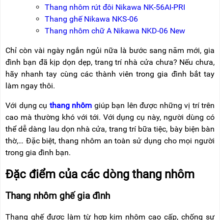
NÂNG
(THANG
Thang nhôm rút đôi Nikawa NK-56AI-PRI
TAY
RÚT
Thang ghế Nikawa NKS-06
LỒNG)
Thang nhôm chữ A Nikawa NKD-06 New
VIDEO
THANG
CÁCH
Chỉ còn vài ngày ngắn ngủi nữa là bước sang năm mới, gia
TIN
ĐIỆN
TỨC
đình bạn đã kịp dọn dẹp, trang trí nhà cửa chưa? Nếu chưa,
hãy nhanh tay cùng các thành viên trong gia đình bắt tay
THANG
BÁO
NHÔM
làm ngay thôi.
CHÍ
CHỮ
NÓI
A
Với dụng cụ
thang nhôm
giúp bạn lên được những vị trí trên
VỀ
NIKAWA
cao mà thường khó với tới. Với dụng cụ này, người dùng có
THANG
thể dễ dàng lau dọn nhà cửa, trang trí bữa tiệc, bày biện bàn
NHÔM
GIỚI
CÔNG
thờ,… Đặc biệt, thang nhôm an toàn sử dụng cho mọi người
THIỆU
NGHIỆP
trong gia đình bạn.
ĐẠI
THANG
LÝ
Đặc điểm của các dòng thang nhôm
NHÔM
GIÀN
GIÁO
BẢO
Thang nhôm ghế gia đình
HÀNH
VÁN
Thang ghế được làm từ hợp kim nhôm cao cấp, chống sự
THANG
LIÊN