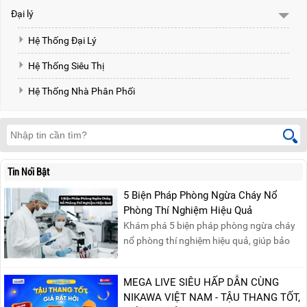
Đại lý
Hệ Thống Đại Lý
Hệ Thống Siêu Thị
Hệ Thống Nhà Phân Phối
Tin Nổi Bật
5 Biện Pháp Phòng Ngừa Cháy Nổ
Phòng Thí Nghiệm Hiệu Quả
Khám phá 5 biện pháp phòng ngừa cháy
nổ phòng thí nghiệm hiệu quả, giúp bảo
đảm an toàn cho nhân viên, thiết bị và tài
sản, giảm thiểu nguy cơ cháy nổ phòng thí
MEGA LIVE SIÊU HẤP DẪN CÙNG
nghiệm.
NIKAWA VIỆT NAM - TẬU THANG TỐT,