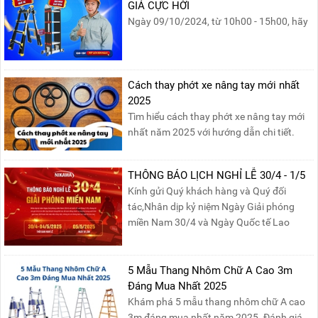
GIÁ CỰC HỜI
Ngày 09/10/2024, từ 10h00 - 15h00, hãy
cùng tham gia buổi Livestream của
Nikawa Việt Nam để nhận ngay những
phần quà siêu hấp dẫn và mua sắm
những sản phẩm thang chính hãng với
Cách thay phớt xe nâng tay mới nhất
mức giá không thể tốt hơn!Tham gia
2025
Mega Live, bạn sẽ nhận được gì?...
Tìm hiểu cách thay phớt xe nâng tay mới
nhất năm 2025 với hướng dẫn chi tiết.
Đọc ngay để nắm vững quy trình thay
phớt đúng cách, giúp xe nâng hoạt động
THÔNG BÁO LỊCH NGHỈ LỄ 30/4 - 1/5
hiệu quả và bền lâu!
Kính gửi Quý khách hàng và Quý đối
tác,Nhân dịp kỷ niệm Ngày Giải phóng
miền Nam 30/4 và Ngày Quốc tế Lao
động 1/5, Nikawa xin trân trọng thông
báo lịch nghỉ lễ như sau:Thời gian nghỉ: Từ
Thứ Ba, ngày 29/04/2025 đến hết Chủ
5 Mẫu Thang Nhôm Chữ A Cao 3m
Nhật, ngày 04/05/2025.T...
Đáng Mua Nhất 2025
Khám phá 5 mẫu thang nhôm chữ A cao
3m đáng mua nhất năm 2025. Đánh giá