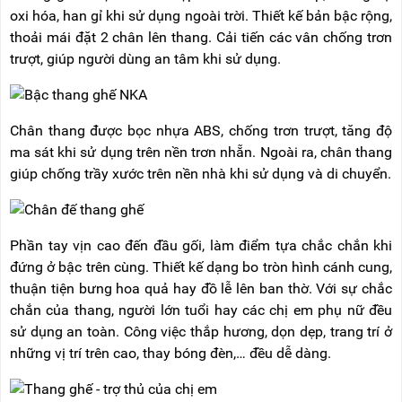
RẢNH
HỆ
oxi hóa, han gỉ khi sử dụng ngoài trời. Thiết kế bản bậc rộng,
TAY
thoải mái đặt 2 chân lên thang. Cải tiến các vân chống trơn
trượt, giúp người dùng an tâm khi sử dụng.
XE
ĐẨY
HÀNG
BỘ
Chân thang được bọc nhựa ABS, chống trơn trượt, tăng độ
DÂY
ma sát khi sử dụng trên nền trơn nhẵn. Ngoài ra, chân thang
THOÁT
HIỂM
giúp chống trầy xước trên nền nhà khi sử dụng và di chuyển.
TỰ
ĐỘNG
XE
Phần tay vịn cao đến đầu gối, làm điểm tựa chắc chắn khi
NÂNG
TAY
đứng ở bậc trên cùng. Thiết kế dạng bo tròn hình cánh cung,
thuận tiện bưng hoa quả hay đồ lễ lên ban thờ. Với sự chắc
chắn của thang, người lớn tuổi hay các chị em phụ nữ đều
sử dụng an toàn. Công việc thắp hương, dọn dẹp, trang trí ở
những vị trí trên cao, thay bóng đèn,… đều dễ dàng.