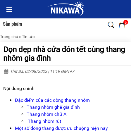
Menu
Menu
Sản
Sản
phẩm
phẩm
0
Sản phẩm
Trang chủ
»
Tin tức
TRANG
TRANG
CHỦ
CHỦ
Dọn dẹp nhà cửa đón tết cùng thang
THANG
THANG
nhôm gia đình
NHÔM
NHÔM
Thứ Ba, 02/08/2022 | 11:19 GMT+7
XE
THANG
ĐẨY
NHÔM
HÀNG
RÚT
Nội dung chính
BỘ
THANG
DÂY
NHÔM
Đặc điểm của các dòng thang nhôm
THOÁT
GIA
Thang nhôm ghế gia đình
HIỂM
ĐÌNH
TỰ
Thang nhôm chữ A
ĐỘNG
THANG
Thang nhôm rút
NHÔM
Một số dòng thang được ưu chuộng hiện nay
XE
GẤP