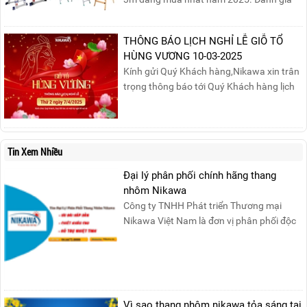
chất lượng, độ an toàn và giá bán để chọn
sản phẩm phù hợp!
THÔNG BÁO LỊCH NGHỈ LỄ GIỖ TỔ
HÙNG VƯƠNG 10-03-2025
Kính gửi Quý Khách hàng,Nikawa xin trân
trọng thông báo tới Quý Khách hàng lịch
nghỉ lễ Giỗ Tổ Hùng Vương 10/03 như
sau:Thời gian nghỉ lễ: Thứ Hai, ngày
07/04/2025, nhằm ngày Giỗ Tổ Hùng
Vương – dịp để tưởng nhớ công ơn dựng
Tin Xem Nhiều
nước của các Vua Hùng....
Đại lý phân phối chính hãng thang
nhôm Nikawa
Công ty TNHH Phát triển Thương mại
Nikawa Việt Nam là đơn vị phân phối độc
quyền sản phẩm thang....
Vì sao thang nhôm nikawa tỏa sáng tại