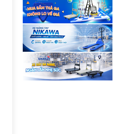
khai mạc “Triể....