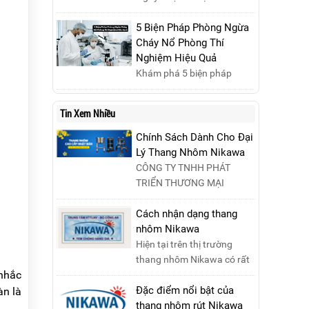
được gì?...
Hai, ngày 07/04/2025,
20/10 là dịp đặc biệt để tôn
nhằm ngày Giỗ Tổ Hùng
vinh những cống hiến và hy
5 Biện Pháp Phòng Ngừa
Vương – dịp để tưởng nhớ
sinh của phụ nữ trong gia
Cháy Nổ Phòng Thí
công ơn dựng nước của các
đình và xã hội. Khởi nguồn
Nghiệm Hiệu Quả
Vua Hùng....
từ sự ra đời của Hội Phụ nữ
Khám phá 5 biện pháp
phản đế Việt Nam vào năm
phòng ngừa cháy nổ phòng
1930, ngày này không chỉ
thí nghiệm hiệu quả, giúp
Tin Xem Nhiều
ghi nhận vai trò quan trọng
bảo đảm an toàn cho nhân
của phụ nữ ...
viên, thiết bị và tài sản,
Chính Sách Dành Cho Đại
giảm thiểu nguy cơ cháy nổ
Lý Thang Nhôm Nikawa
phòng thí nghiệm.
CÔNG TY TNHH PHÁT
TRIỂN THƯƠNG MẠI
NIKAWA VIỆT NAM –
Nikawa Miền Bắc: Số 19,
Cách nhận dạng thang
Đường Trung ....
nhôm Nikawa
Hiện tại trên thị trường
thang nhôm Nikawa có rất
 nhắc
nhiều loại thang kém chất
lượng, lấy thương h....
Đặc điểm nổi bật của
àn là
thang nhôm rút Nikawa