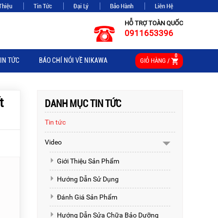
Thiệu
Tin Tức
Đại Lý
Bảo Hành
Liên Hệ
HỖ TRỢ TOÀN QUỐC
0911653396
0
IN TỨC
BÁO CHÍ NÓI VỀ NIKAWA
GIỎ HÀNG /
t
DANH MỤC TIN TỨC
Tin tức
Video
Giới Thiệu Sản Phẩm
Hướng Dẫn Sử Dụng
Đánh Giá Sản Phẩm
Hướng Dẫn Sửa Chữa Bảo Dưỡng