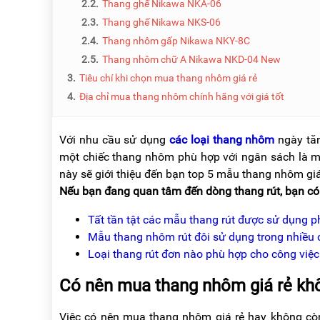
2.2.
Thang ghế Nikawa NKA-06
NÂNG
(THANG
TAY
RÚT
2.3.
Thang ghế Nikawa NKS-06
LỒNG)
2.4.
Thang nhôm gấp Nikawa NKY-8C
VIDEO
2.5.
Thang nhôm chữ A Nikawa NKD-04 New
THANG
CÁCH
TIN
3.
Tiêu chí khi chọn mua thang nhôm giá rẻ
ĐIỆN
TỨC
4.
Địa chỉ mua thang nhôm chính hãng với giá tốt
THANG
BÁO
NHÔM
CHÍ
CHỮ
Với nhu cầu sử dụng
các loại thang nhôm
ngày tăn
NÓI
A
VỀ
một chiếc thang nhôm phù hợp với ngân sách là mố
NIKAWA
này sẽ giới thiệu đến bạn top 5 mẫu thang nhôm giá
THANG
NHÔM
Nếu bạn đang quan tâm đến dòng thang rút, bạn có
GIỚI
CÔNG
THIỆU
NGHIỆP
Tất tần tật các mẫu thang rút được sử dụng p
ĐẠI
Mẫu thang nhôm rút đôi sử dụng trong nhiều 
THANG
LÝ
NHÔM
Loại thang rút đơn nào phù hợp cho công việc
GIÀN
GIÁO
BẢO
Có nên mua thang nhôm giá rẻ kh
HÀNH
VÁN
THANG
Việc có nên mua thang nhôm giá rẻ hay không còn
LIÊN