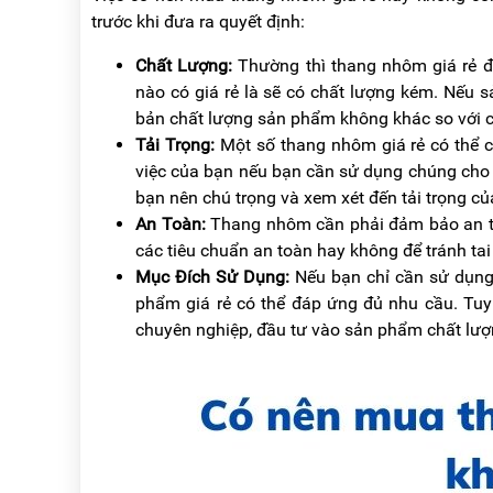
RẢNH
HỆ
trước khi đưa ra quyết định:
TAY
Chất Lượng:
Thường thì thang nhôm giá rẻ đ
XE
ĐẨY
nào có giá rẻ là sẽ có chất lượng kém. Nếu s
HÀNG
bản chất lượng sản phẩm không khác so với 
Tải Trọng:
Một số thang nhôm giá rẻ có thể có
BỘ
việc của bạn nếu bạn cần sử dụng chúng cho c
DÂY
THOÁT
bạn nên chú trọng và xem xét đến tải trọng 
HIỂM
An Toàn:
Thang nhôm cần phải đảm bảo an to
TỰ
ĐỘNG
các tiêu chuẩn an toàn hay không để tránh t
Mục Đích Sử Dụng:
Nếu bạn chỉ cần sử dụn
XE
phẩm giá rẻ có thể đáp ứng đủ nhu cầu. Tuy
NÂNG
TAY
chuyên nghiệp, đầu tư vào sản phẩm chất lượn