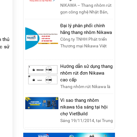
NIKAWA – Thang nhôm rút
gọn công nghệ Nhật Bản,
đạt tiêu chuẩn Châu Âu,
đảm bảo sự an toàn tuy....
Đại lý phân phối chính
hãng thang nhôm Nikawa
n thủ
Công ty TNHH Phát triển
Thương mại Nikawa Việt
ệc sử
Nam là đơn vị phân phối
độc quyền sản phẩm
thang....
Hướng dẫn sử dụng thang
nhôm rút đơn Nikawa
cao cấp
Thang nhôm rút Nikawa là
sản phẩm của tập đoàn
Nikawa CORP Nhật Bản với
Vì sao thang nhôm
các tính năng an toàn, ....
nikawa tỏa sáng tại hội
chợ VietBuild
Sáng 19/11/2014, tại Trung
tâm Hội chợ Triển lãm Việt
Nam, Hà Nội, đã diễn ra lễ