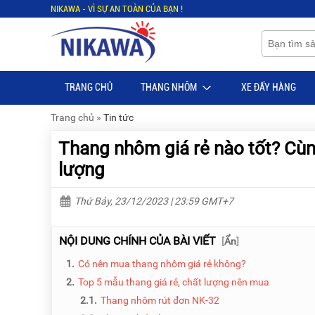
NIKAWA - VÌ SỰ AN TOÀN CỦA BẠN !
Menu
Menu
Sản
Sản
phẩm
phẩm
TRANG CHỦ
THANG NHÔM
XE ĐẨY HÀNG
TRANG
TRANG
CHỦ
CHỦ
Trang chủ
»
Tin tức
THANG
THANG
Thang nhôm giá rẻ nào tốt? Cùn
NHÔM
NHÔM
lượng
XE
THANG
ĐẨY
NHÔM
HÀNG
RÚT
Thứ Bảy, 23/12/2023 | 23:59 GMT+7
BỘ
THANG
DÂY
NHÔM
NỘI DUNG CHÍNH CỦA BÀI VIẾT
[
Ẩn
]
THOÁT
GIA
HIỂM
ĐÌNH
1.
Có nên mua thang nhôm giá rẻ không?
TỰ
2.
Top 5 mẫu thang giá rẻ, chất lượng nên mua
ĐỘNG
THANG
NHÔM
2.1.
Thang nhôm rút đơn NK-32
XE
GẤP