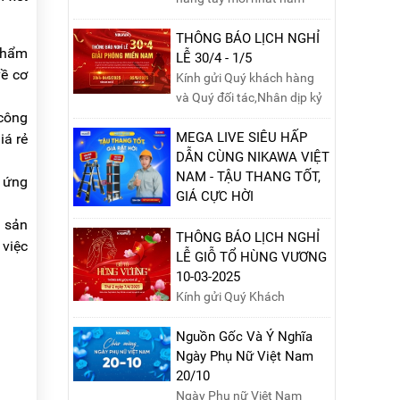
2025 với hướng dẫn chi tiết.
Đọc ngay để nắm vững quy
THÔNG BÁO LỊCH NGHỈ
 phẩm
trình thay phớt đúng cách,
LỄ 30/4 - 1/5
về cơ
giúp xe nâng hoạt động
Kính gửi Quý khách hàng
hiệu quả và bền lâu!
và Quý đối tác,Nhân dịp kỷ
 công
niệm Ngày Giải phóng miền
Nam 30/4 và Ngày Quốc tế
MEGA LIVE SIÊU HẤP
iá rẻ
Lao động 1/5, Nikawa xin
DẪN CÙNG NIKAWA VIỆT
trân trọng thông báo lịch
NAM - TẬU THANG TỐT,
p ứng
nghỉ lễ như sau:Thời gian
GIÁ CỰC HỜI
nghỉ: Từ Thứ Ba, ngày
Ngày 09/10/2024, từ
t sản
29/04/2025 đến hết Chủ
10h00 - 15h00, hãy cùng
THÔNG BÁO LỊCH NGHỈ
 việc
Nhật, ngày 04/05/2025.T...
tham gia buổi Livestream
LỄ GIỖ TỔ HÙNG VƯƠNG
của Nikawa Việt Nam để
10-03-2025
nhận ngay những phần quà
Kính gửi Quý Khách
siêu hấp dẫn và mua sắm
hàng,Nikawa xin trân trọng
những sản phẩm thang
thông báo tới Quý Khách
Nguồn Gốc Và Ý Nghĩa
chính hãng với mức giá
hàng lịch nghỉ lễ Giỗ Tổ
Ngày Phụ Nữ Việt Nam
không thể tốt hơn!Tham gia
Hùng Vương 10/03 như
20/10
Mega Live, bạn sẽ nhận
sau:Thời gian nghỉ lễ: Thứ
Ngày Phụ nữ Việt Nam