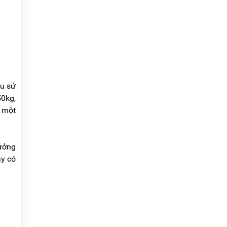
ầu sử
50kg,
g một
hưởng
ày có