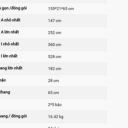
u gọn /đóng gói
155*21*65 cm
 A nhỏ nhất
147 cm
 A lớn nhất
252 cm
 I nhỏ nhất
360 cm
I lớn nhất
528 cm
ang lớn nhất
182 cm
bậc
28 cm
 thang
65 cm
2*5 bậc
hang / đóng gói
16.42 kg