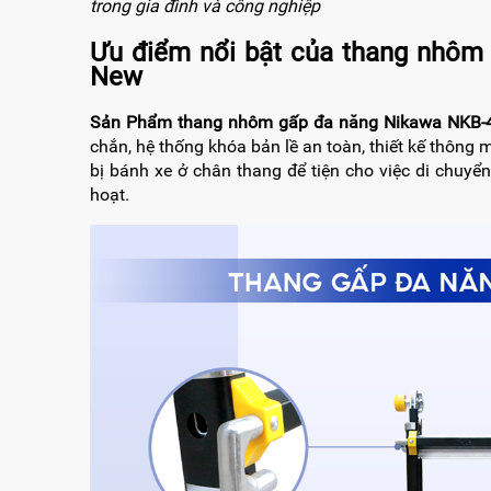
trong gia đình và công nghiệp
RẢNH
HỆ
TAY
Ưu điểm nổi bật của thang nhôm
New
XE
ĐẨY
HÀNG
Sản Phẩm thang nhôm gấp đa năng Nikawa NKB-
chắn, hệ thống khóa bản lề an toàn, thiết kế thôn
BỘ
bị bánh xe ở chân thang để tiện cho việc di chuyển
DÂY
THOÁT
hoạt.
HIỂM
TỰ
ĐỘNG
XE
NÂNG
TAY