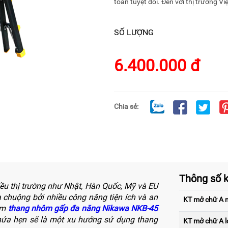
toàn tuyệt đối. Đến với thị trường Vi
SỐ LƯỢNG
6.400.000 đ
Chia sẻ:
Thông số k
u thị trường như Nhật, Hàn Quốc, Mỹ và EU
 chuộng bởi nhiều công năng tiện ích và an
KT mở chữ A 
hẩm
thang nhôm gấp đa năng Nikawa NKB-45
, hứa hẹn sẽ là một xu hướng sử dụng thang
KT mở chữ A l