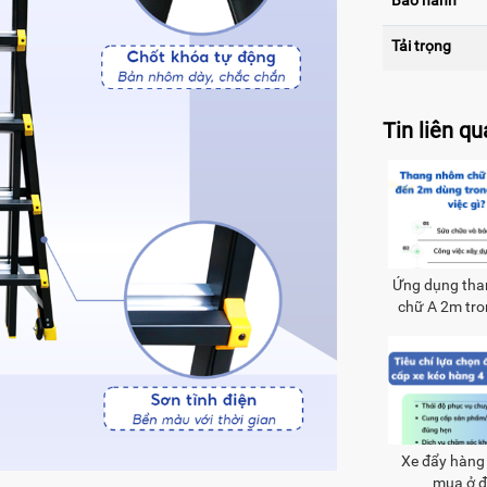
Bảo hành
Tải trọng
Tin liên q
Ứng dụng th
chữ A 2m tro
sống
Xe đẩy hàng
mua ở 