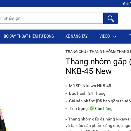
Giới 
BỘ DÂY THOÁT HIỂM TỰ ĐỘNG
XE NÂNG TAY
VIDEO
T
TRANG CHỦ
»
THANG NHÔM
»
THANG 
Thang nhôm gấp (
NKB-45 New
Mã SP:
Nikawa NKB-45
Bảo hành: 24 Tháng
Giá sản phẩm: [Đã bao gồm thuế VA
Tình trạng:
Còn hàng
Thang nhôm gấp đa năng Nikawa đã
và tại đâu sản phẩm cũng được ngườ