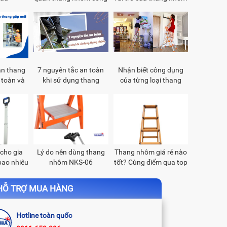
nghiệp
trong cuộc sống
ản thang
7 nguyên tắc an toàn
Nhận biết công dụng
 toàn và
khi sử dụng thang
của từng loại thang
i
nhôm
nhôm
cho gia
Lý do nên dùng thang
Thang nhôm giá rẻ nào
 bao nhiêu
nhôm NKS-06
tốt? Cùng điểm qua top
5 mẫu thang giá rẻ,
chất lượng
Ỗ TRỢ MUA HÀNG
Hotline toàn quốc