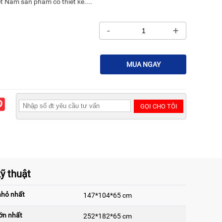
ệt Nam sản phẩm có thiết kế....
-
+
MUA NGAY
GỌI CHO TÔI
ỹ thuật
nhỏ nhất
147*104*65 cm
ớn nhất
252*182*65 cm