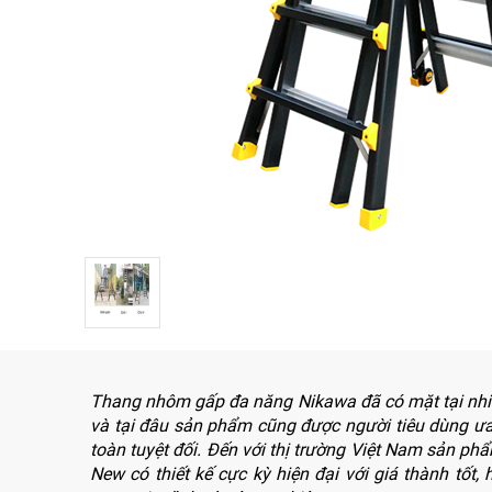
NÂNG
(THANG
TAY
RÚT
LỒNG)
VIDEO
THANG
CÁCH
TIN
ĐIỆN
TỨC
THANG
BÁO
NHÔM
CHÍ
CHỮ
NÓI
A
VỀ
NIKAWA
THANG
NHÔM
GIỚI
CÔNG
THIỆU
NGHIỆP
ĐẠI
THANG
LÝ
NHÔM
Thang nhôm gấp đa năng Nikawa đã có mặt tại nhiề
GIÀN
GIÁO
BẢO
và tại đâu sản phẩm cũng được người tiêu dùng ưa
HÀNH
toàn tuyệt đối. Đến với thị trường Việt Nam sản p
VÁN
New có thiết kế cực kỳ hiện đại với giá thành tốt
THANG
LIÊN