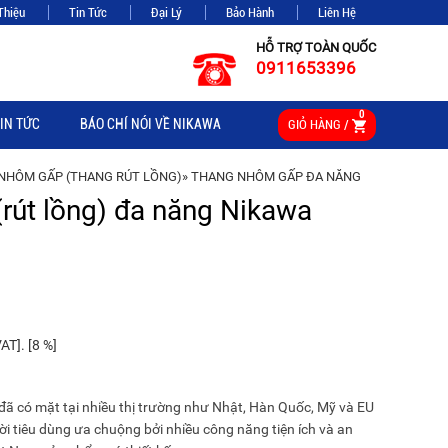
Thiệu
Tin Tức
Đại Lý
Bảo Hành
Liên Hệ
HỖ TRỢ TOÀN QUỐC
0911653396
0
IN TỨC
BÁO CHÍ NÓI VỀ NIKAWA
GIỎ HÀNG /
NHÔM GẤP (THANG RÚT LỒNG)
»
THANG NHÔM GẤP ĐA NĂNG
rút lồng) đa năng Nikawa
T]. [8 %]
 có mặt tại nhiều thị trường như Nhật, Hàn Quốc, Mỹ và EU
i tiêu dùng ưa chuộng bởi nhiều công năng tiện ích và an