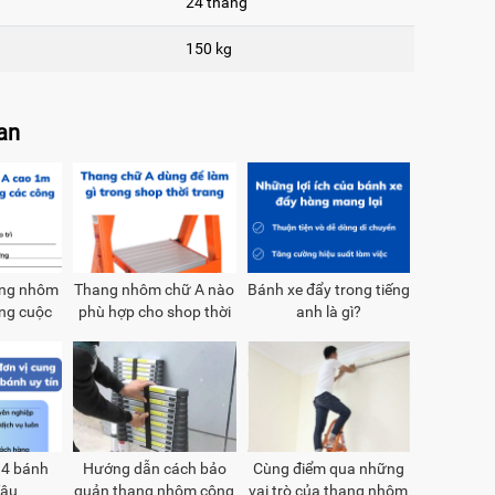
24 tháng
150 kg
uan
ang nhôm
Thang nhôm chữ A nào
Bánh xe đẩy trong tiếng
ng cuộc
phù hợp cho shop thời
anh là gì?
trang
 4 bánh
Hướng dẫn cách bảo
Cùng điểm qua những
đâu
quản thang nhôm công
vai trò của thang nhôm