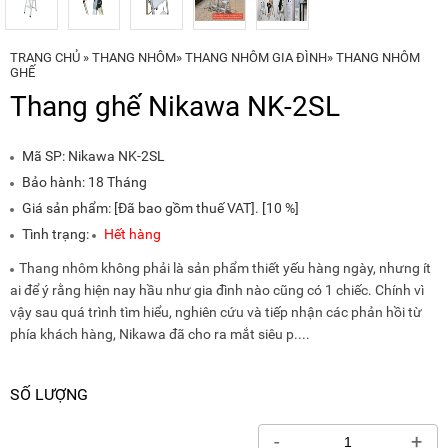
NÂNG
(THANG
TAY
RÚT
LỒNG)
TRANG CHỦ
»
THANG NHÔM
»
THANG NHÔM GIA ĐÌNH
»
THANG NHÔM
VIDEO
GHẾ
THANG
Thang ghế Nikawa NK-2SL
CÁCH
TIN
ĐIỆN
TỨC
Mã SP:
Nikawa NK-2SL
THANG
BÁO
NHÔM
CHÍ
Bảo hành: 18 Tháng
CHỮ
NÓI
A
Giá sản phẩm: [Đã bao gồm thuế VAT]. [10 %]
VỀ
NIKAWA
Tình trạng:
Hết hàng
THANG
NHÔM
Thang nhôm không phải là sản phẩm thiết yếu hàng ngày, nhưng ít
GIỚI
CÔNG
THIỆU
ai để ý rằng hiện nay hầu như gia đình nào cũng có 1 chiếc. Chính vì
NGHIỆP
vậy sau quá trình tìm hiểu, nghiên cứu và tiếp nhận các phản hồi từ
ĐẠI
phía khách hàng, Nikawa đã cho ra mắt siêu p....
THANG
LÝ
NHÔM
GIÀN
GIÁO
BẢO
SỐ LƯỢNG
HÀNH
VÁN
-
+
THANG
LIÊN