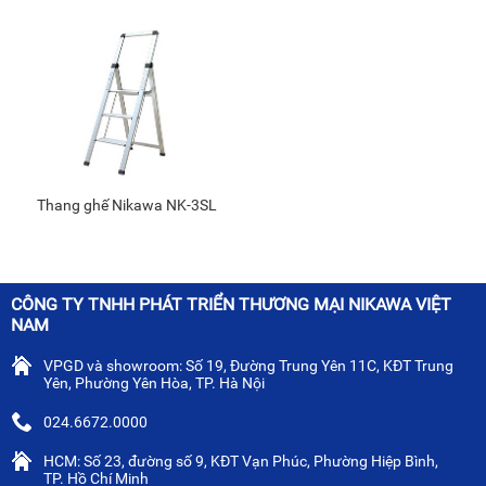
Thang ghế Nikawa NK-3SL
CÔNG TY TNHH PHÁT TRIỂN THƯƠNG MẠI NIKAWA VIỆT
NAM
VPGD và showroom: Số 19, Đường Trung Yên 11C, KĐT Trung
Yên, Phường Yên Hòa, TP. Hà Nội
024.6672.0000
HCM: Số 23, đường số 9, KĐT Vạn Phúc, Phường Hiệp Bình,
TP. Hồ Chí Minh