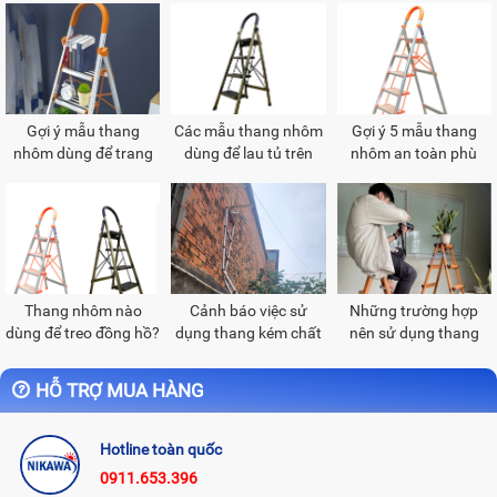
Gợi ý mẫu thang
Các mẫu thang nhôm
Gợi ý 5 mẫu thang
nhôm dùng để trang
dùng để lau tủ trên
nhôm an toàn phù
trí các gian hàng
cao
hợp dùng để treo
tranh
Thang nhôm nào
Cảnh báo việc sử
Những trường hợp
dùng để treo đồng hồ?
dụng thang kém chất
nên sử dụng thang
lượng và sai cách
nhôm chữ A
HỖ TRỢ MUA HÀNG
Hotline toàn quốc
0911.653.396