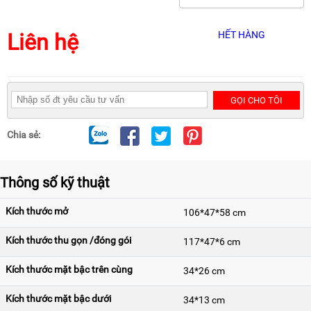
RẢNH
HỆ
TAY
Liên hệ
HẾT HÀNG
XE
ĐẨY
HÀNG
BỘ
GỌI CHO TÔI
DÂY
THOÁT
HIỂM
Chia sẻ:
TỰ
ĐỘNG
XE
Thông số kỹ thuật
NÂNG
TAY
Kích thước mở
106*47*58 cm
Kích thước thu gọn /đóng gói
117*47*6 cm
Kích thước mặt bậc trên cùng
34*26 cm
Kích thước mặt bậc dưới
34*13 cm