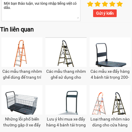
Gửi ý kiến
Tin liên quan
Các mẫu thang nhôm
Các mẫu thang nhôm
Các mẫu xe đẩy hàng
ghế dùng để trang trí
ghế sử dụng cho
4 bánh tải trọng 200-
các gian hàng
showroom
300kg bán chạy nhất
hiện nay
Những lỗi phổ biến
Lưu ý khi mua xe đẩy
Loại thang nhôm nào
thường gặp ở xe đẩy
hàng 4 bánh tải trọng
dùng cho cửa hàng
hàng
lớn
sách?